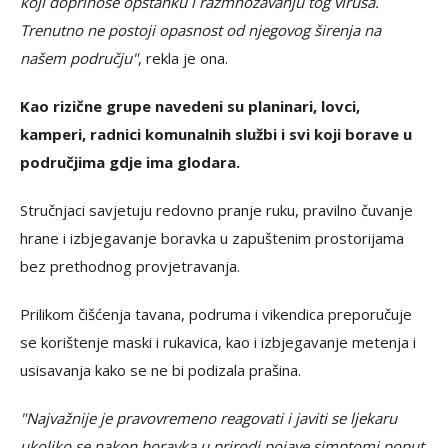
koji doprinose opstanku i razmnožavanju tog virusa.
Trenutno ne postoji opasnost od njegovog širenja na
našem području"
, rekla je ona.
Kao rizične grupe navedeni su planinari, lovci,
kamperi, radnici komunalnih službi i svi koji borave u
područjima gdje ima glodara.
Stručnjaci savjetuju redovno pranje ruku, pravilno čuvanje
hrane i izbjegavanje boravka u zapuštenim prostorijama
bez prethodnog provjetravanja.
Prilikom čišćenja tavana, podruma i vikendica preporučuje
se korištenje maski i rukavica, kao i izbjegavanje metenja i
usisavanja kako se ne bi podizala prašina.
"Najvažnije je pravovremeno reagovati i javiti se ljekaru
ukoliko se nakon boravka u prirodi pojave simptomi poput