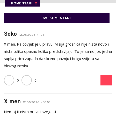
KOMENTARI
2
SVI KOMENTARI
Soko
12.05.2026. / 19:11
X men. Pa covjek je u pravu. Mišija groznica nije nista novo i
nista toliko opasno koliko predstavljaju. To je samo jos jedna
suplja prica zapada da skrene paznju i brigu svijeta sa
bliskog istoka
0
0
X men
12.05.2026. / 10:51
Nemoj ti nista pricati svega ti