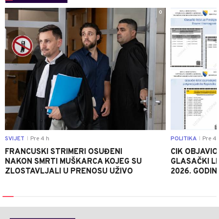
0
SVIJET
Pre 4 h
POLITIKA
Pre 4 
|
|
FRANCUSKI STRIMERI OSUĐENI
CIK OBJAVIO
NAKON SMRTI MUŠKARCA KOJEG SU
GLASAČKI LI
ZLOSTAVLJALI U PRENOSU UŽIVO
2026. GODIN