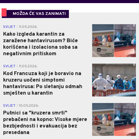
MOŽDA ĆE VAS ZANIMATI
0
SVIJET
11.05.2026.
|
Kako izgleda karantin za
zaražene hantavirusom? Biće
korišćena i izolaciona soba sa
negativnim pritiskom
0
SVIJET
11.05.2026.
|
Kod Francuza koji je boravio na
kruzeru uočeni simptomi
hantavirusa: Po sletanju odmah
smješten u karantin
1
SVIJET
10.05.2026.
|
Putnici sa "kruzera smrti"
prebačeni na kopno: Visoke mjere
bezbjednosti i evakuacija bez
presedana