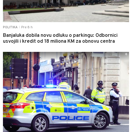
Pre 8 h
POLITIKA
|
Banjaluka dobila novu odluku o parkingu: Odbornici
usvojili i kredit od 18 miliona KM za obnovu centra
0