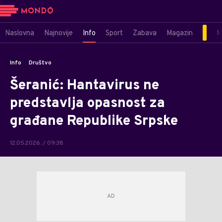
Naslovna
Najnovije
Info
Sport
Zabava
Magazin
M
Info
Društvo
Šeranić: Hantavirus ne
predstavlja opasnost za
građane Republike Srpske
12.05.2026. / 09:38