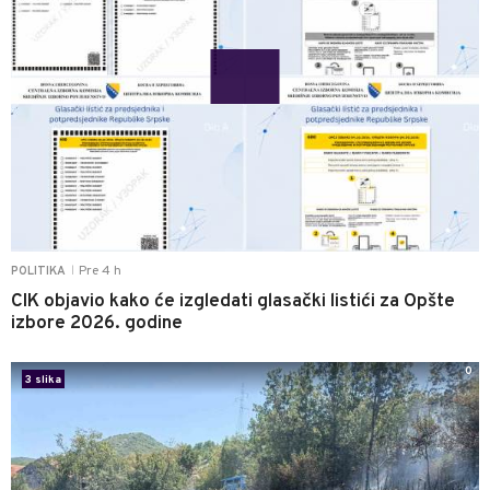
Pre 4 h
POLITIKA
|
CIK objavio kako će izgledati glasački listići za Opšte
izbore 2026. godine
0
3 slika