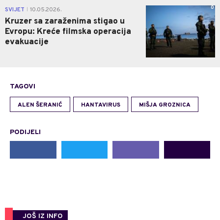
0
SVIJET
10.05.2026.
|
Kruzer sa zaraženima stigao u
Evropu: Kreće filmska operacija
evakuacije
TAGOVI
ALEN ŠERANIĆ
HANTAVIRUS
MIŠJA GROZNICA
PODIJELI
JOŠ IZ INFO