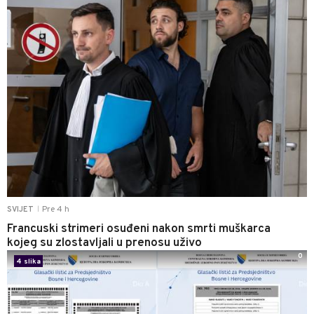
Pre 4 h
SVIJET
|
Francuski strimeri osuđeni nakon smrti muškarca
kojeg su zlostavljali u prenosu uživo
0
4 slika