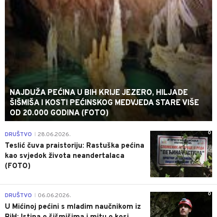
NAJDUŽA PEĆINA U BIH KRIJE JEZERO, HILJADE
ŠIŠMIŠA I KOSTI PEĆINSKOG MEDVJEDA STARE VIŠE
OD 20.000 GODINA (FOTO)
0
DRUŠTVO
28.06.2026.
|
Teslić čuva praistoriju: Rastuška pećina
kao svjedok života neandertalaca
(FOTO)
0
DRUŠTVO
06.06.2026.
|
U Mićinoj pećini s mladim naučnikom iz