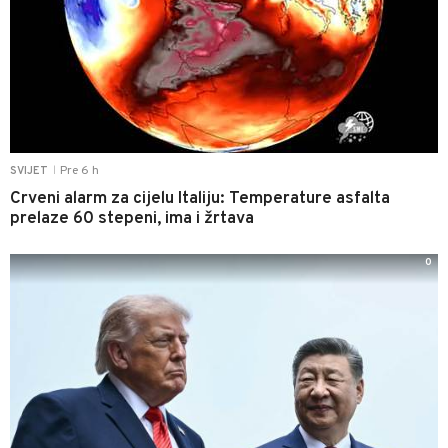
Pre 6 h
SVIJET
|
Crveni alarm za cijelu Italiju: Temperature asfalta
prelaze 60 stepeni, ima i žrtava
0