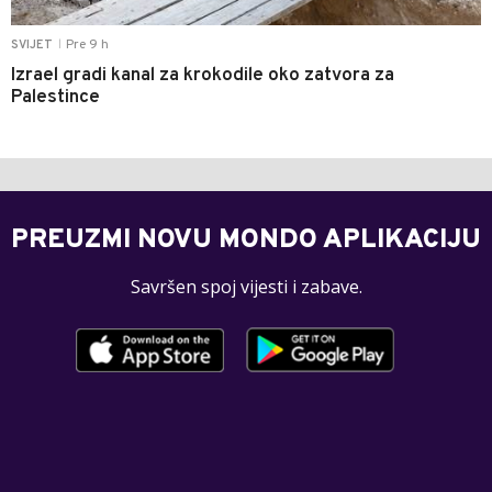
Pre 9 h
SVIJET
|
Izrael gradi kanal za krokodile oko zatvora za
Palestince
PREUZMI NOVU MONDO APLIKACIJU
Savršen spoj vijesti i zabave.