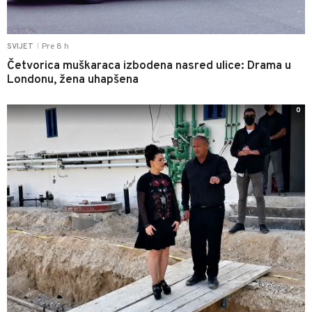
Pre 8 h
SVIJET
|
Četvorica muškaraca izbodena nasred ulice: Drama u
Londonu, žena uhapšena
0