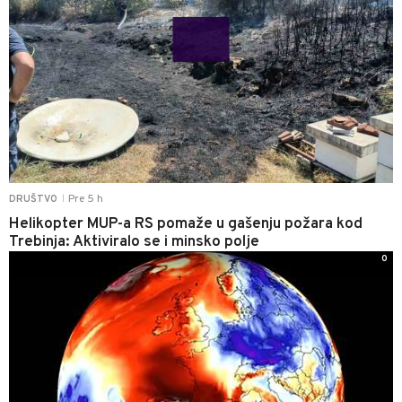
Pre 5 h
DRUŠTVO
|
Helikopter MUP-a RS pomaže u gašenju požara kod
Trebinja: Aktiviralo se i minsko polje
0