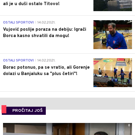
ali je u duši ostalo Titovo!
1
OSTALI SPORTOVI
14.02.2021.
|
Vujović poslije poraza na debiju: Igrači
Borca kasno shvatili da mogu!
3
OSTALI SPORTOVI
14.02.2021.
|
Borac potonuo, pa se vratio, ali Gorenje
dolazi u Banjaluku sa "plus četiri"!
PROČITAJ JOŠ
0