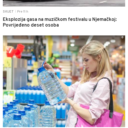
Pre 11 h
SVIJET
|
Eksplozija gasa na muzičkom festivalu u Njemačkoj:
Povrijeđeno deset osoba
0