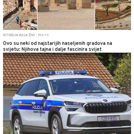
Pre 1 h
ISTORIJA KOJA ŽIVI
|
Ovo su neki od najstarijih naseljenih gradova na
svijetu: Njihova tajna i dalje fascinira svijet
0