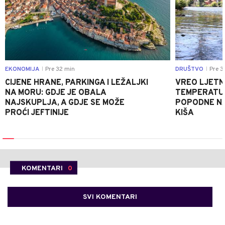
EKONOMIJA
Pre 32 min
DRUŠTVO
Pre 3
|
|
CIJENE HRANE, PARKINGA I LEŽALJKI
VREO LJETN
NA MORU: GDJE JE OBALA
TEMPERATUR
NAJSKUPLJA, A GDJE SE MOŽE
POPODNE NA
PROĆI JEFTINIJE
KIŠA
KOMENTARI
0
SVI KOMENTARI