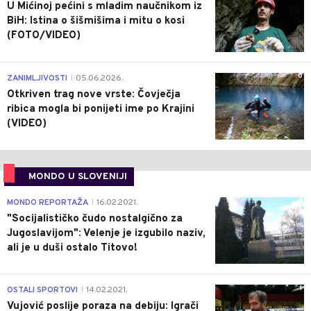
U Mićinoj pećini s mladim naučnikom iz
BiH: Istina o šišmišima i mitu o kosi
(FOTO/VIDEO)
0
ZANIMLJIVOSTI
05.06.2026.
|
Otkriven trag nove vrste: Čovječja
ribica mogla bi ponijeti ime po Krajini
(VIDEO)
MONDO U SLOVENIJI
4
MONDO REPORTAŽA
16.02.2021.
|
"Socijalističko čudo nostalgično za
Jugoslavijom": Velenje je izgubilo naziv,
ali je u duši ostalo Titovo!
1
OSTALI SPORTOVI
14.02.2021.
|
Vujović poslije poraza na debiju: Igrači