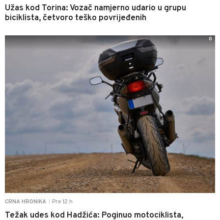
Užas kod Torina: Vozač namjerno udario u grupu
biciklista, četvoro teško povrijeđenih
0
Pre 12 h
CRNA HRONIKA
|
Težak udes kod Hadžića: Poginuo motociklista,