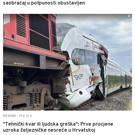
saobraćaj u potpunosti obustavljen
0
Pre 13 h
REGION
|
"Tehnički kvar ili ljudska greška": Prve procjene
uzroka željezničke nesreće u Hrvatskoj