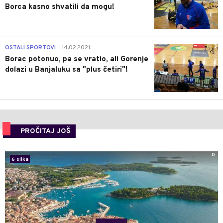
Borca kasno shvatili da mogu!
3
OSTALI SPORTOVI
14.02.2021.
|
Borac potonuo, pa se vratio, ali Gorenje
dolazi u Banjaluku sa "plus četiri"!
PROČITAJ JOŠ
0
6 slika