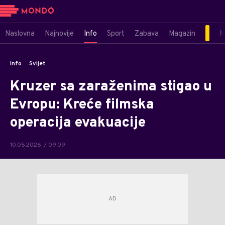
Naslovna
Najnovije
Info
Sport
Zabava
Magazin
M
Info
Svijet
Kruzer sa zaraženima stigao u
Evropu: Kreće filmska
operacija evakuacije
10.05.2026. / 09:09