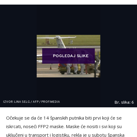
POGLEDAJ SLIKE
IZVOR: LINA SELG / AFP / PROFIMEDIA
Br. slika: 6
Očekuje se da će 14 španskih putnika biti prvi koji će se
iskrcati, noseći FFP2 maske. Maske će nositi i svi koji su
uključeni u transport i logistiku, rekla je u subotu španska