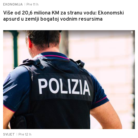
Pre 11 h
EKONOMIJA
|
Više od 20,6 miliona KM za stranu vodu: Ekonomski
apsurd u zemlji bogatoj vodnim resursima
0
Pre 12 h
SVIJET
|