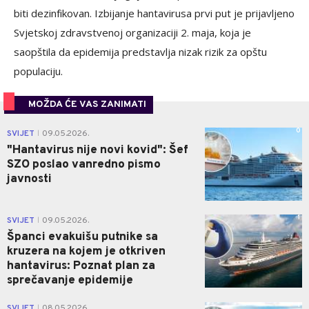
biti dezinfikovan. Izbijanje hantavirusa prvi put je prijavljeno
Svjetskoj zdravstvenoj organizaciji 2. maja, koja je
saopštila da epidemija predstavlja nizak rizik za opštu
populaciju.
MOŽDA ĆE VAS ZANIMATI
0
SVIJET
09.05.2026.
|
"Hantavirus nije novi kovid": Šef
SZO poslao vanredno pismo
javnosti
1
SVIJET
09.05.2026.
|
Španci evakuišu putnike sa
kruzera na kojem je otkriven
hantavirus: Poznat plan za
sprečavanje epidemije
1
SVIJET
08.05.2026.
|