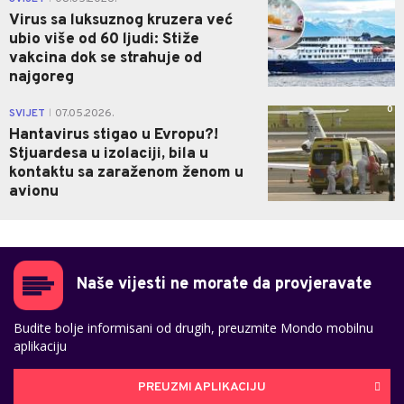
Virus sa luksuznog kruzera već
ubio više od 60 ljudi: Stiže
vakcina dok se strahuje od
najgoreg
0
SVIJET
07.05.2026.
|
Hantavirus stigao u Evropu?!
Stjuardesa u izolaciji, bila u
kontaktu sa zaraženom ženom u
avionu
Naše vijesti ne morate da provjeravate
Budite bolje informisani od drugih, preuzmite Mondo mobilnu
aplikaciju
PREUZMI APLIKACIJU