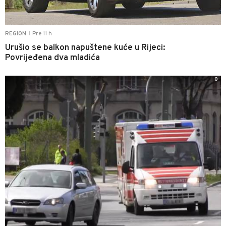
Pre 11 h
REGION
|
Urušio se balkon napuštene kuće u Rijeci:
Povrijeđena dva mladića
0