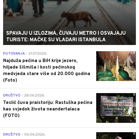
SPAVAJU U IZLOZIMA, ČUVAJU METRO I OSVAJAJU
TURISTE: MAČKE SU VLADARI ISTANBULA
0
PUTOVANJA
21.07.2026.
|
Najduža pećina u BiH krije jezero,
hiljade šišmiša i kosti pećinskog
medvjeda stare više od 20.000 godina
(Foto)
0
DRUŠTVO
28.06.2026.
|
Teslić čuva praistoriju: Rastuška pećina
kao svjedok života neandertalaca
(FOTO)
0
DRUŠTVO
06.06.2026.
|