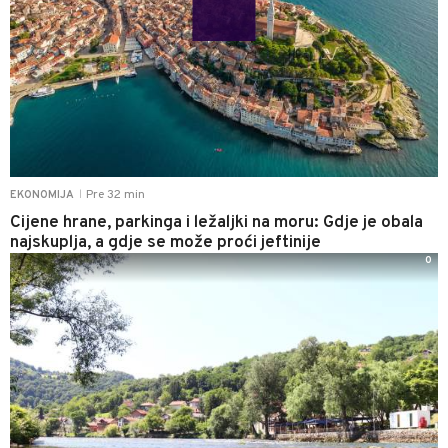
Pre 32 min
EKONOMIJA
|
Cijene hrane, parkinga i ležaljki na moru: Gdje je obala
najskuplja, a gdje se može proći jeftinije
0