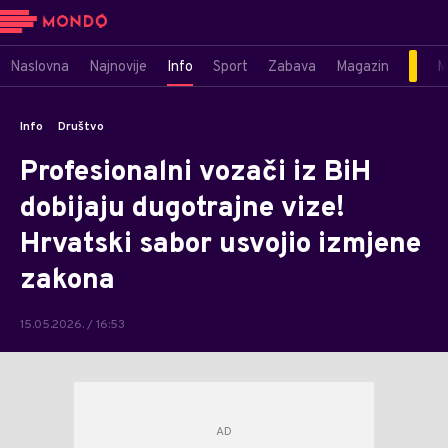
Naslovna
Najnovije
Info
Sport
Zabava
Magazin
M
Info
Društvo
Profesionalni vozači iz BiH
dobijaju dugotrajne vize!
Hrvatski sabor usvojio izmjene
zakona
15.05.2026. / 16:53