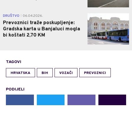
0
DRUŠTVO
06.04.2026.
|
Prevoznici traže poskupljenje:
Gradska karta u Banjaluci mogla
bi koštati 2,70 KM
TAGOVI
HRVATSKA
BIH
VOZAČI
PREVOZNICI
PODIJELI