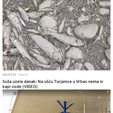
Pre 1 h
DRUŠTVO
|
Suša uzela danak: Na ušću Turjanice u Vrbas nema ni
kapi vode (VIDEO)
0