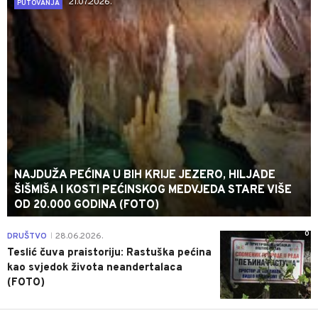
21.07.2026.
PUTOVANJA
NAJDUŽA PEĆINA U BIH KRIJE JEZERO, HILJADE
ŠIŠMIŠA I KOSTI PEĆINSKOG MEDVJEDA STARE VIŠE
OD 20.000 GODINA (FOTO)
0
DRUŠTVO
28.06.2026.
|
Teslić čuva praistoriju: Rastuška pećina
kao svjedok života neandertalaca
(FOTO)