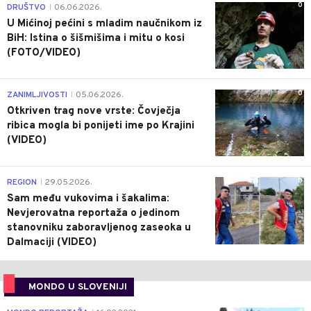
0
DRUŠTVO
06.06.2026.
|
U Mićinoj pećini s mladim naučnikom iz
BiH: Istina o šišmišima i mitu o kosi
(FOTO/VIDEO)
0
ZANIMLJIVOSTI
05.06.2026.
|
Otkriven trag nove vrste: Čovječja
ribica mogla bi ponijeti ime po Krajini
(VIDEO)
0
REGION
29.05.2026.
|
Sam među vukovima i šakalima:
Nevjerovatna reportaža o jedinom
stanovniku zaboravljenog zaseoka u
Dalmaciji (VIDEO)
MONDO U SLOVENIJI