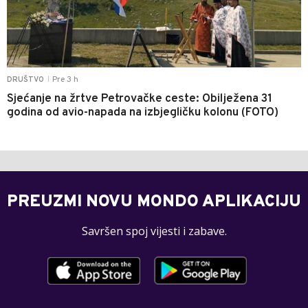
Pre 3 h
DRUŠTVO
|
Sjećanje na žrtve Petrovačke ceste: Obilježena 31
godina od avio-napada na izbjegličku kolonu (FOTO)
PREUZMI NOVU MONDO APLIKACIJU
Savršen spoj vijesti i zabave.