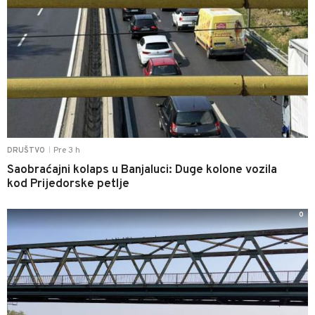
Pre 3 h
DRUŠTVO
|
Saobraćajni kolaps u Banjaluci: Duge kolone vozila
kod Prijedorske petlje
0