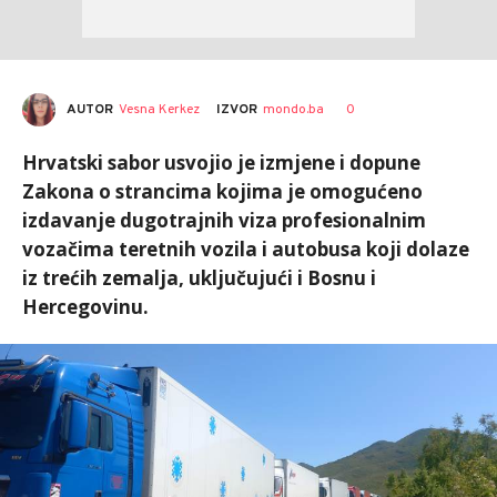
AUTOR
Vesna Kerkez
0
IZVOR
mondo.ba
Hrvatski sabor usvojio je izmjene i dopune
Zakona o strancima kojima je omogućeno
izdavanje dugotrajnih viza profesionalnim
vozačima teretnih vozila i autobusa koji dolaze
iz trećih zemalja, uključujući i Bosnu i
Hercegovinu.