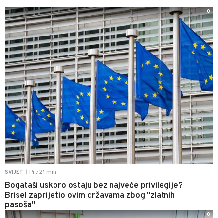
0
Pre 21 min
SVIJET
|
Bogataši uskoro ostaju bez najveće privilegije?
Brisel zaprijetio ovim državama zbog "zlatnih
pasoša"
0