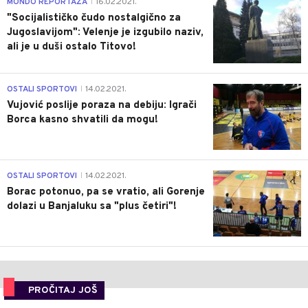
4
MONDO REPORTAŽA
16.02.2021.
|
"Socijalističko čudo nostalgično za
Jugoslavijom": Velenje je izgubilo naziv,
ali je u duši ostalo Titovo!
1
OSTALI SPORTOVI
14.02.2021.
|
Vujović poslije poraza na debiju: Igrači
Borca kasno shvatili da mogu!
3
OSTALI SPORTOVI
14.02.2021.
|
Borac potonuo, pa se vratio, ali Gorenje
dolazi u Banjaluku sa "plus četiri"!
PROČITAJ JOŠ