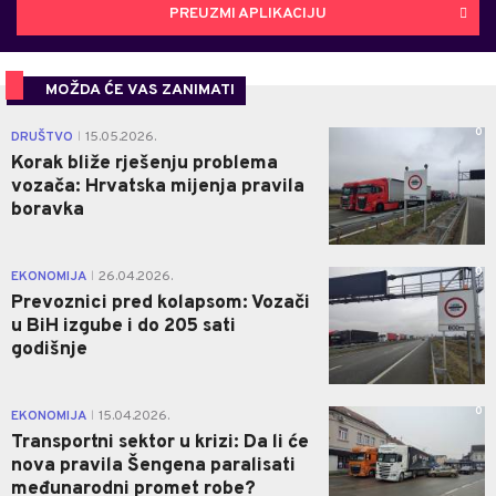
PREUZMI APLIKACIJU
MOŽDA ĆE VAS ZANIMATI
0
DRUŠTVO
15.05.2026.
|
Korak bliže rješenju problema
vozača: Hrvatska mijenja pravila
boravka
0
EKONOMIJA
26.04.2026.
|
Prevoznici pred kolapsom: Vozači
u BiH izgube i do 205 sati
godišnje
0
EKONOMIJA
15.04.2026.
|
Transportni sektor u krizi: Da li će
nova pravila Šengena paralisati
međunarodni promet robe?