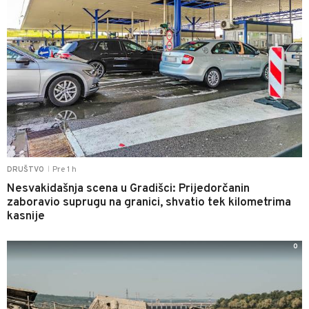
Pre 1 h
DRUŠTVO
|
Nesvakidašnja scena u Gradišci: Prijedorčanin
zaboravio suprugu na granici, shvatio tek kilometrima
kasnije
0