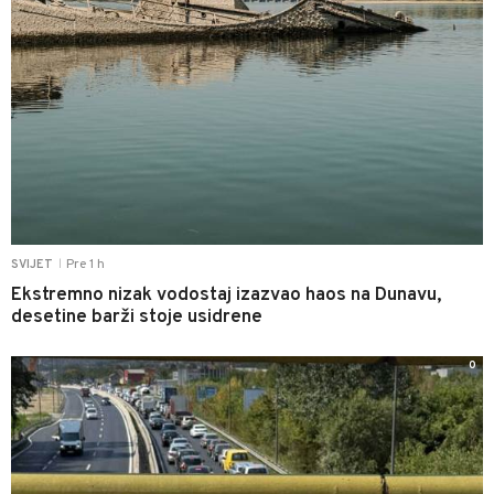
Pre 1 h
SVIJET
|
Ekstremno nizak vodostaj izazvao haos na Dunavu,
desetine barži stoje usidrene
0