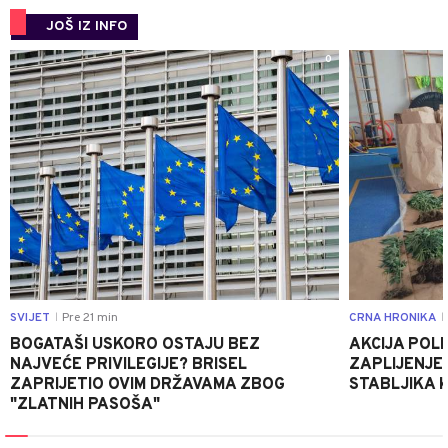
JOŠ IZ INFO
0
SVIJET
Pre 21 min
CRNA HRONIKA
|
|
BOGATAŠI USKORO OSTAJU BEZ
AKCIJA POLIC
NAJVEĆE PRIVILEGIJE? BRISEL
ZAPLIJENJEN
ZAPRIJETIO OVIM DRŽAVAMA ZBOG
STABLJIKA 
"ZLATNIH PASOŠA"