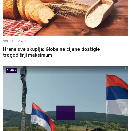
Pre 3 h
SVIJET
|
Hrana sve skuplja: Globalne cijene dostigle
trogodišnji maksimum
1
5 slika