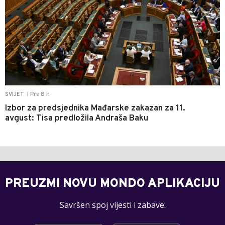
Pre 8 h
SVIJET
|
Izbor za predsjednika Mađarske zakazan za 11.
avgust: Tisa predložila Andraša Baku
PREUZMI NOVU MONDO APLIKACIJU
Savršen spoj vijesti i zabave.