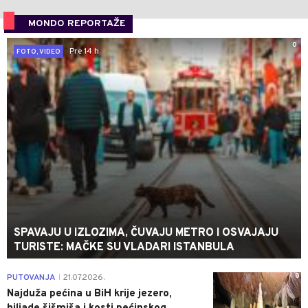
MONDO REPORTAŽE
0
Pre 14 h
FOTO, VIDEO
SPAVAJU U IZLOZIMA, ČUVAJU METRO I OSVAJAJU
TURISTE: MAČKE SU VLADARI ISTANBULA
0
PUTOVANJA
21.07.2026.
|
Najduža pećina u BiH krije jezero,