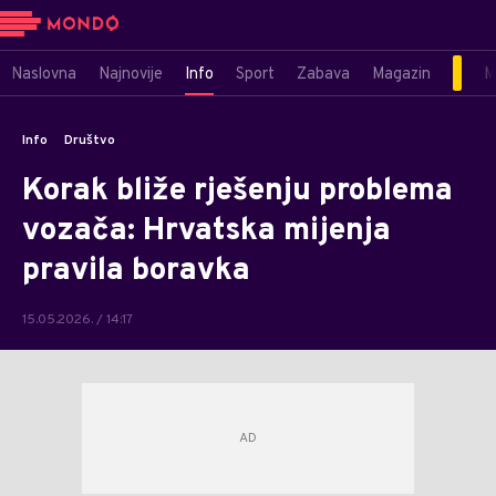
Naslovna
Najnovije
Info
Sport
Zabava
Magazin
M
Info
Društvo
Korak bliže rješenju problema
vozača: Hrvatska mijenja
pravila boravka
15.05.2026. / 14:17