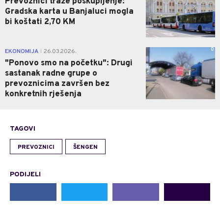
Prevoznici traže poskupljenje:
Gradska karta u Banjaluci mogla
bi koštati 2,70 KM
0
EKONOMIJA
26.03.2026.
|
"Ponovo smo na početku": Drugi
sastanak radne grupe o
prevoznicima završen bez
konkretnih rješenja
TAGOVI
PREVOZNICI
ŠENGEN
PODIJELI