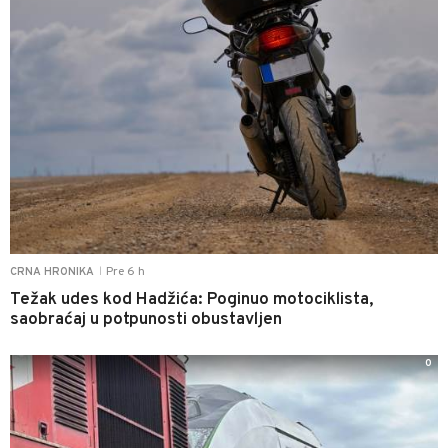
Pre 6 h
CRNA HRONIKA
|
Težak udes kod Hadžića: Poginuo motociklista,
saobraćaj u potpunosti obustavljen
0