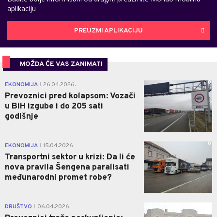
aplikaciju
PREUZMI APLIKACIJU
MOŽDA ĆE VAS ZANIMATI
0
EKONOMIJA
26.04.2026.
|
Prevoznici pred kolapsom: Vozači
u BiH izgube i do 205 sati
godišnje
0
EKONOMIJA
15.04.2026.
|
Transportni sektor u krizi: Da li će
nova pravila Šengena paralisati
međunarodni promet robe?
0
DRUŠTVO
06.04.2026.
|