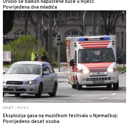
Urušio se balkon napuštene kuće u Rijeci:
Povrijeđena dva mladića
0
Pre 5 h
SVIJET
|
Eksplozija gasa na muzičkom festivalu u Njemačkoj:
Povrijeđeno deset osoba