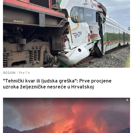
Pre 7 h
REGION
|
"Tehnički kvar ili ljudska greška": Prve procjene
uzroka željezničke nesreće u Hrvatskoj
0