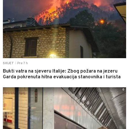
Pre 7 h
SVIJET
|
Bukti vatra na sjeveru Italije: Zbog požara na jezeru
Garda pokrenuta hitna evakuacija stanovnika i turista
0