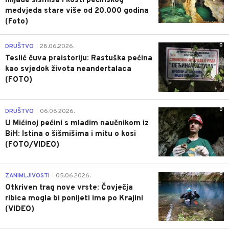
hiljade šišmiša i kosti pećinskog
medvjeda stare više od 20.000 godina
(Foto)
0
DRUŠTVO
28.06.2026.
|
Teslić čuva praistoriju: Rastuška pećina
kao svjedok života neandertalaca
(FOTO)
0
DRUŠTVO
06.06.2026.
|
U Mićinoj pećini s mladim naučnikom iz
BiH: Istina o šišmišima i mitu o kosi
(FOTO/VIDEO)
0
ZANIMLJIVOSTI
05.06.2026.
|
Otkriven trag nove vrste: Čovječja
ribica mogla bi ponijeti ime po Krajini
(VIDEO)