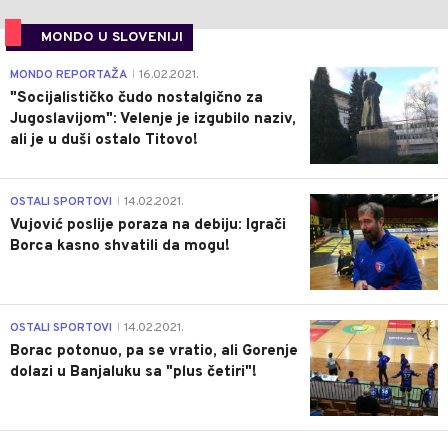
MONDO U SLOVENIJI
4
MONDO REPORTAŽA
16.02.2021.
|
"Socijalističko čudo nostalgično za
Jugoslavijom": Velenje je izgubilo naziv,
ali je u duši ostalo Titovo!
1
OSTALI SPORTOVI
14.02.2021.
|
Vujović poslije poraza na debiju: Igrači
Borca kasno shvatili da mogu!
3
OSTALI SPORTOVI
14.02.2021.
|
Borac potonuo, pa se vratio, ali Gorenje
dolazi u Banjaluku sa "plus četiri"!