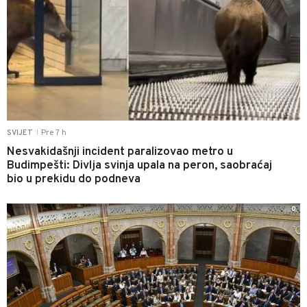
Pre 7 h
SVIJET
|
Nesvakidašnji incident paralizovao metro u
Budimpešti: Divlja svinja upala na peron, saobraćaj
bio u prekidu do podneva
0