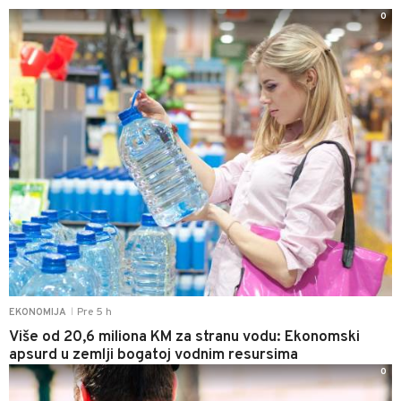
0
Pre 5 h
EKONOMIJA
|
Više od 20,6 miliona KM za stranu vodu: Ekonomski
apsurd u zemlji bogatoj vodnim resursima
0