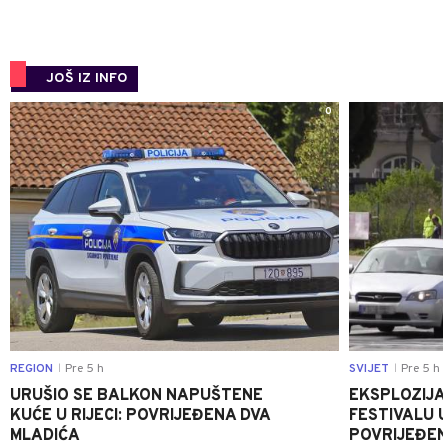
JOŠ IZ INFO
0
REGION
Pre 5 h
SVIJET
Pre 5 h
|
|
URUŠIO SE BALKON NAPUŠTENE
EKSPLOZIJA
KUĆE U RIJECI: POVRIJEĐENA DVA
FESTIVALU 
MLADIĆA
POVRIJEĐEN