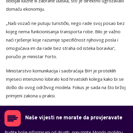
dobijali kazne ili zabrane ulaska, što je direktno ugrožavalo
domaću ekonomiju.
„Naši vozači ne putuju turistički, nego rade svoj posao bez
kojeg nema funkcionisanja transporta robe. Bilo je važno
naći rješenje koje razumije specifičnost njihovog posla i
omogućava im da rade bez straha od isteka boravka“,
poručio je ministar Forto.
Ministarstvo komunikacija i saobraćaja BiH je proteklih
mjeseci intenzivno lobiralo kod hrvatskih kolega kako bi se
došlo do ovog održivog modela. Fokus je sada na što bržoj
primjeni zakona u praksi.
Naše vijesti ne morate da provjeravate
Budite bolje informisani od drugih, preuzmite Mondo mobilnu