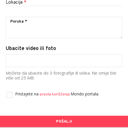
Lokacija
*
Ubacite video ili foto
Možete da ubacite do 3 fotografije ili videa. Ne smije biti
više od 25 MB.
Pristajete na
Mondo portala.
pravila korišćenja
POŠALJI