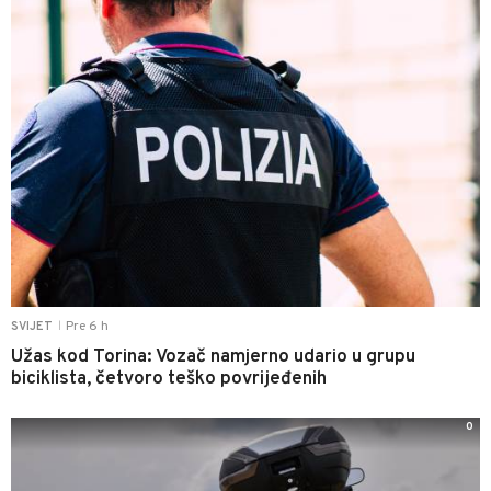
Pre 6 h
SVIJET
|
Užas kod Torina: Vozač namjerno udario u grupu
biciklista, četvoro teško povrijeđenih
0