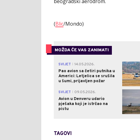
beogradski aerodrom.
(
Blic
/Mondo)
MOŽDA ĆE VAS ZANIMATI
SVIJET
14.05.2026.
|
Pao avion sa četiri putnika u
Americi: Letjelica se srušila
u šumi, prijavljen požar
SVIJET
09.05.2026.
|
Avion u Denveru udario
pješaka koji je istrčao na
pistu
TAGOVI