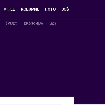
M:TEL
KOLUMNE
FOTO
JOŠ
SVIJET
EKONOMIJA
JOŠ