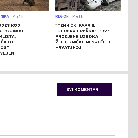
NIKA
Pre 1 h
REGION
Pre 1 h
SVIJ
|
|
UDES KOD
"TEHNIČKI KVAR ILI
BUK
A: POGINUO
LJUDSKA GREŠKA": PRVE
ITA
KLISTA,
PROCJENE UZROKA
JEZ
ĆAJ U
ŽELJEZNIČKE NESREĆE U
POK
OSTI
HRVATSKOJ
EVA
VLJEN
TUR
SVI KOMENTARI