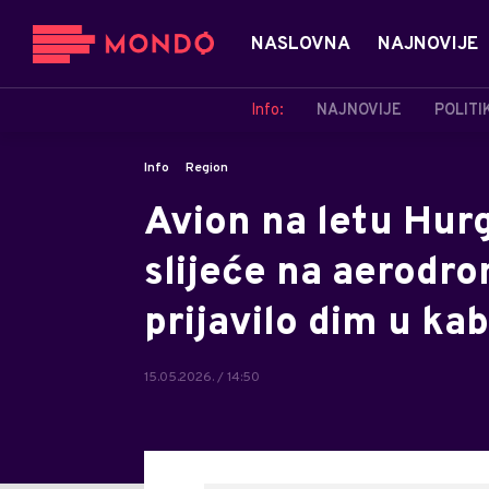
NASLOVNA
NAJNOVIJE
Info:
NAJNOVIJE
POLITI
Info
Region
Avion na letu Hu
slijeće na aerodro
prijavilo dim u kab
15.05.2026. / 14:50