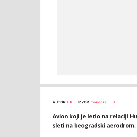
AUTOR
H.K.
0
IZVOR
mondo.rs
Avion koji je letio na relacij
sleti na beogradski aerodrom.