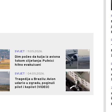
0
0
SVIJET
11.05.2026.
|
Dim počeo da kulja iz aviona
tokom slijetanja: Putnici
hitno evakuisani
0
0
SVIJET
04.05.2026.
|
Tragedija u Brazilu: Avion
udario u zgradu, poginuli
pilot i kopilot (VIDEO)