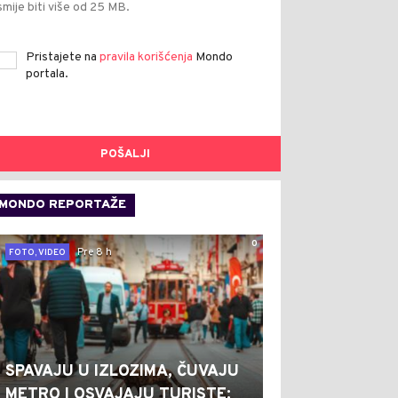
smije biti više od 25 MB.
Pristajete na
pravila korišćenja
Mondo
portala.
POŠALJI
MONDO REPORTAŽE
0
Pre 8 h
FOTO, VIDEO
SPAVAJU U IZLOZIMA, ČUVAJU
METRO I OSVAJAJU TURISTE: