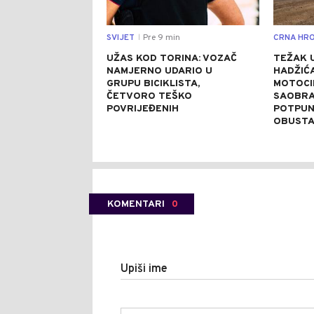
SVIJET
Pre 9 min
CRNA HRO
|
UŽAS KOD TORINA: VOZAČ
TEŽAK 
NAMJERNO UDARIO U
HADŽIĆ
GRUPU BICIKLISTA,
MOTOCI
ČETVORO TEŠKO
SAOBRA
POVRIJEĐENIH
POTPUN
OBUSTA
KOMENTARI
0
Upiši ime