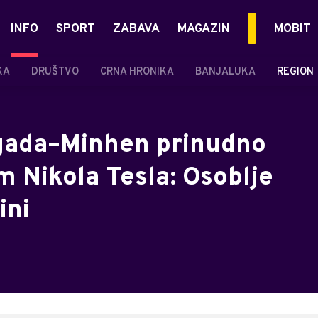
INFO
SPORT
ZABAVA
MAGAZIN
MOBIT
KA
DRUŠTVO
CRNA HRONIKA
BANJALUKA
REGION
rgada–Minhen prinudno
m Nikola Tesla: Osoblje
ini