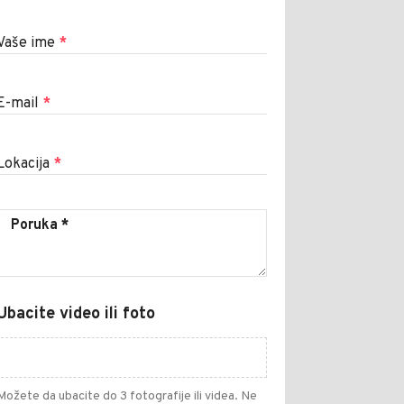
Vaše ime
*
E-mail
*
Lokacija
*
Ubacite video ili foto
Možete da ubacite do 3 fotografije ili videa. Ne