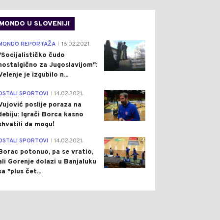
MONDO U SLOVENIJI
4
MONDO REPORTAŽA
16.02.2021.
|
"Socijalističko čudo
nostalgično za Jugoslavijom":
Velenje je izgubilo n...
1
OSTALI SPORTOVI
14.02.2021.
|
Vujović poslije poraza na
debiju: Igrači Borca kasno
shvatili da mogu!
3
OSTALI SPORTOVI
14.02.2021.
|
Borac potonuo, pa se vratio,
0
0
ali Gorenje dolazi u Banjaluku
sa "plus čet...