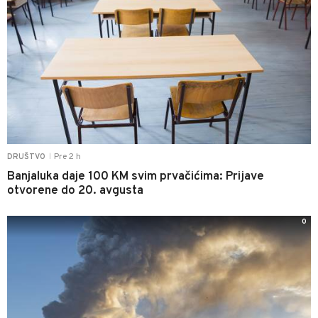
Pre 2 h
DRUŠTVO
|
Banjaluka daje 100 KM svim prvačićima: Prijave
otvorene do 20. avgusta
0