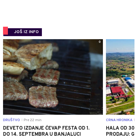
JOŠ IZ INFO
0
DRUŠTVO
Pre 22 min
CRNA HRONIKA
|
|
DEVETO IZDANJE ĆEVAP FESTA OD 1.
HALA OD 30
DO 14. SEPTEMBRA U BANJALUCI
PRODAJU: G