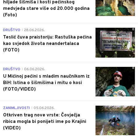
hiljade šišmiša i kosti pećinskog
medvjeda stare više od 20.000 godina
(Foto)
0
DRUŠTVO
28.06.2026.
|
Teslić čuva praistoriju: Rastuška pećina
kao svjedok života neandertalaca
(FOTO)
0
DRUŠTVO
06.06.2026.
|
U Mićinoj pećini s mladim naučnikom iz
BiH: Istina o šišmišima i mitu o kosi
(FOTO/VIDEO)
0
ZANIMLJIVOSTI
05.06.2026.
|
Otkriven trag nove vrste: Čovječja
ribica mogla bi ponijeti ime po Krajini
(VIDEO)