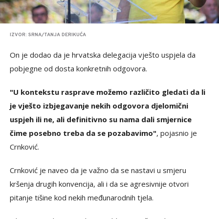
IZVOR: SRNA/TANJA DERIKUĆA
On je dodao da je hrvatska delegacija vješto uspjela da
pobjegne od dosta konkretnih odgovora.
"U kontekstu rasprave možemo različito gledati da li
je vješto izbjegavanje nekih odgovora djelomični
uspjeh ili ne, ali definitivno su nama dali smjernice
čime posebno treba da se pozabavimo"
, pojasnio je
Crnković.
Crnković je naveo da je važno da se nastavi u smjeru
kršenja drugih konvencija, ali i da se agresivnije otvori
pitanje tišine kod nekih međunarodnih tjela.