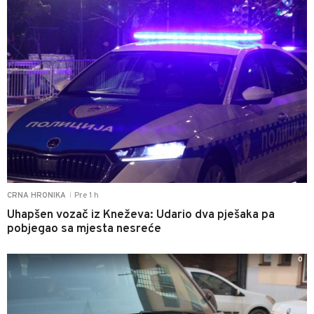
Pre 1 h
CRNA HRONIKA
|
Uhapšen vozač iz Kneževa: Udario dva pješaka pa
pobjegao sa mjesta nesreće
0