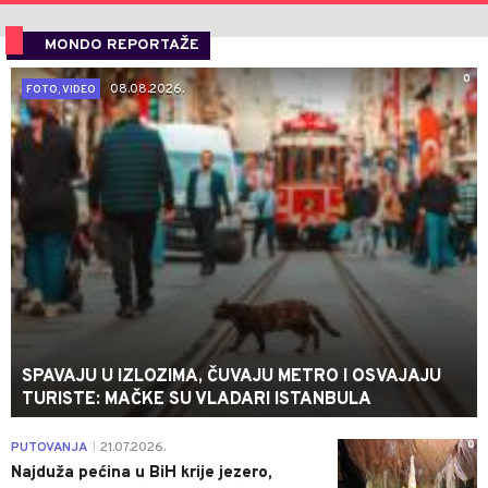
MONDO REPORTAŽE
0
08.08.2026.
FOTO, VIDEO
SPAVAJU U IZLOZIMA, ČUVAJU METRO I OSVAJAJU
TURISTE: MAČKE SU VLADARI ISTANBULA
0
PUTOVANJA
21.07.2026.
|
Najduža pećina u BiH krije jezero,