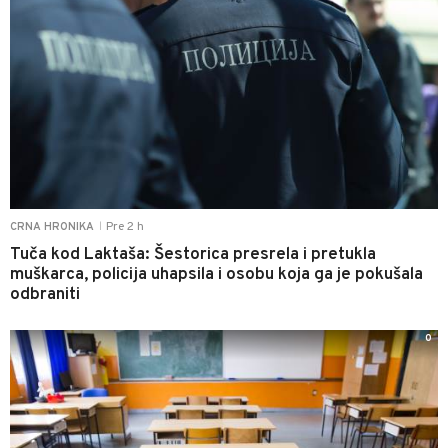
Pre 2 h
CRNA HRONIKA
|
Tuča kod Laktaša: Šestorica presrela i pretukla
muškarca, policija uhapsila i osobu koja ga je pokušala
odbraniti
0