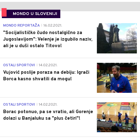
MONDO U SLOVENIJI
4
MONDO REPORTAŽA
16.02.2021.
|
"Socijalističko čudo nostalgično za
Jugoslavijom": Velenje je izgubilo naziv,
ali je u duši ostalo Titovo!
1
OSTALI SPORTOVI
14.02.2021.
|
Vujović poslije poraza na debiju: Igrači
Borca kasno shvatili da mogu!
3
OSTALI SPORTOVI
14.02.2021.
|
Borac potonuo, pa se vratio, ali Gorenje
dolazi u Banjaluku sa "plus četiri"!