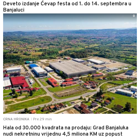
Deveto izdanje Ćevap festa od 1. do 14. septembra u
Banjaluci
0
Pre 29 min
CRNA HRONIKA
|
Hala od 30.000 kvadrata na prodaju: Grad Banjaluka
nudi nekretninu vrijednu 4,5 miliona KM uz popust