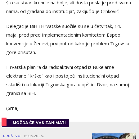
što su stvari krenule na bolje, ali dosta posla je pred svima
nama, od građana do institucija", zaključio je Crnković.
Delegacije BiH i Hrvatske suočile su se u četvrtak, 14.
maja, pred pred Implementacionim komitetom Espoo
konvencije u Ženevi, prvi put od kako je problem Trgovske
gore prisutan.
Hrvatska planira da radioaktivni otpad iz Nukelarne
elektrane "Krško" kao i postojeći institucionalni otpad
skladišti na lokaciji Trgovska gora u opštini Dvor, na samoj
granici sa BiH.
(Srna)
MOŽDA ĆE VAS ZANIMATI
0
DRUŠTVO
15.05.2026.
|