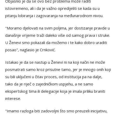
Objasnio je da se ovo bez problema može raditi
istovremeno, ali i da je važno opredijeliti se kada su u
pitanju lobiranja i zagovaranja na međunarodnom nivou.
"Moramo djelovati na svim poljima, jer dostizanje pravde u
današnje vrijeme traži daleko više od samog prava i struke.
U Ženevi smo pokazali da možemo i te kako dobro uraditi
posao", naglasio je Crnković.
Istakao je da se nastup u Ženevi ni na koji način ne može
posmatrati samo kroz prisutne tamo, jer je mnogo onih koji
su bili uključeni u čitav proces, od institucija pa na dalje,
tako da je riječ o zajedničkom uspjehu, a ne samo
ekspertskog tima ili delegacije koja je imala priliku braniti
interese.
"Imamo razloga biti zadovoljni što smo preuzeli inicijativu,