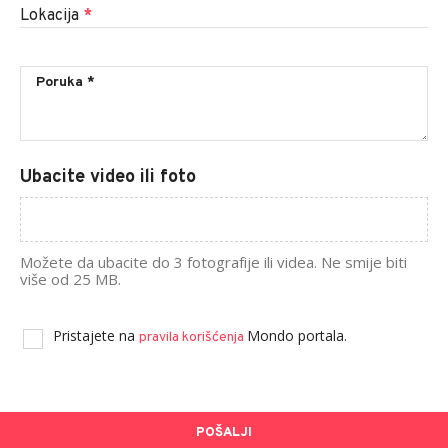
Lokacija
*
Ubacite video ili foto
Možete da ubacite do 3 fotografije ili videa. Ne smije biti
više od 25 MB.
Pristajete na
Mondo portala.
pravila korišćenja
POŠALJI