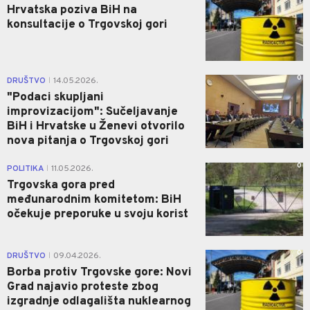
Hrvatska poziva BiH na
konsultacije o Trgovskoj gori
0
DRUŠTVO
14.05.2026.
|
"Podaci skupljani
improvizacijom": Sučeljavanje
BiH i Hrvatske u Ženevi otvorilo
nova pitanja o Trgovskoj gori
0
POLITIKA
11.05.2026.
|
Trgovska gora pred
međunarodnim komitetom: BiH
očekuje preporuke u svoju korist
0
DRUŠTVO
09.04.2026.
|
Borba protiv Trgovske gore: Novi
Grad najavio proteste zbog
izgradnje odlagališta nuklearnog