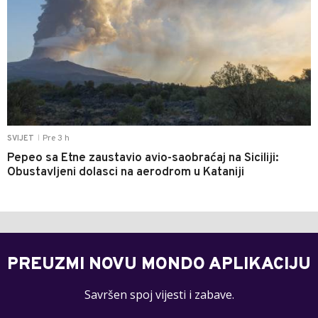
Pre 3 h
SVIJET
|
Pepeo sa Etne zaustavio avio-saobraćaj na Siciliji:
Obustavljeni dolasci na aerodrom u Kataniji
PREUZMI NOVU MONDO APLIKACIJU
Savršen spoj vijesti i zabave.