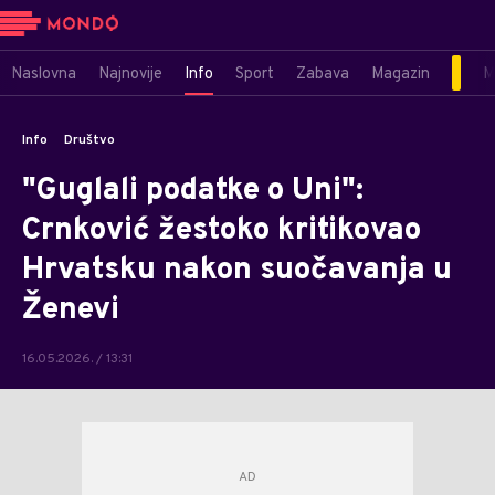
Naslovna
Najnovije
Info
Sport
Zabava
Magazin
M
Info
Društvo
"Guglali podatke o Uni":
Crnković žestoko kritikovao
Hrvatsku nakon suočavanja u
Ženevi
16.05.2026. / 13:31