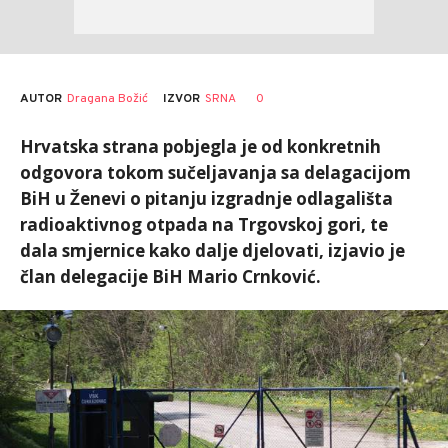
AUTOR
Dragana Božić
0
IZVOR
SRNA
Hrvatska strana pobjegla je od konkretnih
odgovora tokom sučeljavanja sa delagacijom
BiH u Ženevi o pitanju izgradnje odlagališta
radioaktivnog otpada na Trgovskoj gori, te
dala smjernice kako dalje djelovati, izjavio je
član delegacije BiH Mario Crnković.