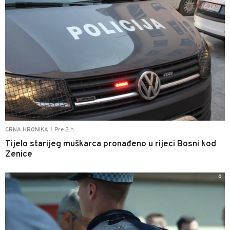
Pre 2 h
CRNA HRONIKA
|
Tijelo starijeg muškarca pronađeno u rijeci Bosni kod
Zenice
0