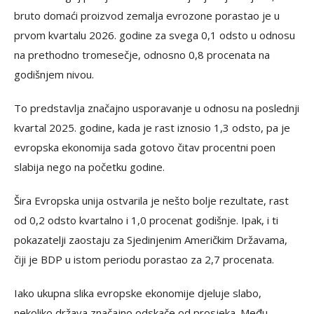
bruto domaći proizvod zemalja evrozone porastao je u
prvom kvartalu 2026. godine za svega 0,1 odsto u odnosu
na prethodno tromesečje, odnosno 0,8 procenata na
godišnjem nivou.
To predstavlja značajno usporavanje u odnosu na poslednji
kvartal 2025. godine, kada je rast iznosio 1,3 odsto, pa je
evropska ekonomija sada gotovo čitav procentni poen
slabija nego na početku godine.
Šira Evropska unija ostvarila je nešto bolje rezultate, rast
od 0,2 odsto kvartalno i 1,0 procenat godišnje. Ipak, i ti
pokazatelji zaostaju za Sjedinjenim Američkim Državama,
čiji je BDP u istom periodu porastao za 2,7 procenata.
Iako ukupna slika evropske ekonomije djeluje slabo,
nekoliko država značajno odskače od prosjeka. Među