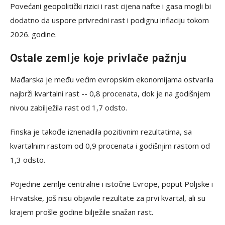
Povećani geopolitički rizici i rast cijena nafte i gasa mogli bi
dodatno da uspore privredni rast i podignu inflaciju tokom
2026. godine.
Ostale zemlje koje privlače pažnju
Mađarska je među većim evropskim ekonomijama ostvarila
najbrži kvartalni rast -- 0,8 procenata, dok je na godišnjem
nivou zabilježila rast od 1,7 odsto.
Finska je takođe iznenadila pozitivnim rezultatima, sa
kvartalnim rastom od 0,9 procenata i godišnjim rastom od
1,3 odsto.
Pojedine zemlje centralne i istočne Evrope, poput Poljske i
Hrvatske, još nisu objavile rezultate za prvi kvartal, ali su
krajem prošle godine bilježile snažan rast.