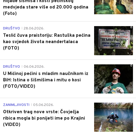
hiljade šišmiša i kosti pećinskog
medvjeda stare više od 20.000 godina
(Foto)
0
DRUŠTVO
28.06.2026.
|
Teslić čuva praistoriju: Rastuška pećina
kao svjedok života neandertalaca
(FOTO)
0
DRUŠTVO
06.06.2026.
|
U Mićinoj pećini s mladim naučnikom iz
BiH: Istina o šišmišima i mitu o kosi
(FOTO/VIDEO)
0
ZANIMLJIVOSTI
05.06.2026.
|
Otkriven trag nove vrste: Čovječja
ribica mogla bi ponijeti ime po Krajini
(VIDEO)