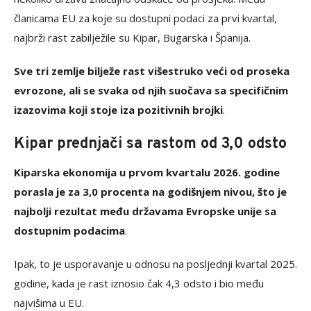
članicama EU za koje su dostupni podaci za prvi kvartal,
najbrži rast zabilježile su Kipar, Bugarska i Španija.
Sve tri zemlje bilježe rast višestruko veći od proseka
evrozone, ali se svaka od njih suočava sa specifičnim
izazovima koji stoje iza pozitivnih brojki
.
Kipar prednjači sa rastom od 3,0 odsto
Kiparska ekonomija u prvom kvartalu 2026. godine
porasla je za 3,0 procenta na godišnjem nivou, što je
najbolji rezultat među državama Evropske unije sa
dostupnim podacima
.
Ipak, to je usporavanje u odnosu na posljednji kvartal 2025.
godine, kada je rast iznosio čak 4,3 odsto i bio među
najvišima u EU.