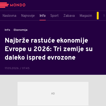
Naslovna
Najnovije
Info
Sport
Zabava
Magazin
M
Info
Ekonomija
Najbrže rastuće ekonomije
Evrope u 2026: Tri zemlje su
daleko ispred evrozone
17.05.2026. / 07:45