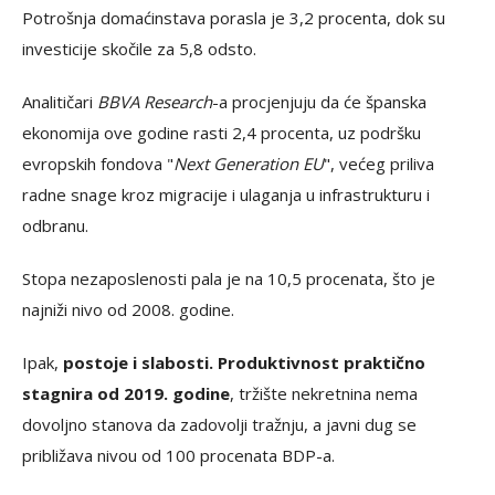
Potrošnja domaćinstava porasla je 3,2 procenta, dok su
investicije skočile za 5,8 odsto.
Analitičari
BBVA Research
-a procjenjuju da će španska
ekonomija ove godine rasti 2,4 procenta, uz podršku
evropskih fondova "
Next Generation EU
", većeg priliva
radne snage kroz migracije i ulaganja u infrastrukturu i
odbranu.
Stopa nezaposlenosti pala je na 10,5 procenata, što je
najniži nivo od 2008. godine.
Ipak,
postoje i slabosti. Produktivnost praktično
stagnira od 2019. godine
, tržište nekretnina nema
dovoljno stanova da zadovolji tražnju, a javni dug se
približava nivou od 100 procenata BDP-a.