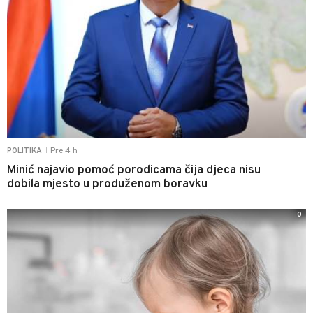
Pre 4 h
POLITIKA
|
Minić najavio pomoć porodicama čija djeca nisu
dobila mjesto u produženom boravku
0