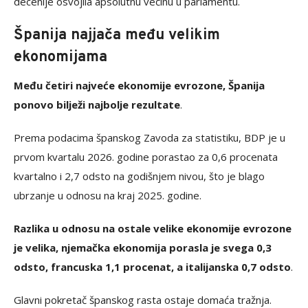
decenije osvojila apsolutnu većinu u parlamentu.
Španija najjača među velikim
ekonomijama
Među četiri najveće ekonomije evrozone, Španija
ponovo bilježi najbolje rezultate
.
Prema podacima španskog Zavoda za statistiku, BDP je u
prvom kvartalu 2026. godine porastao za 0,6 procenata
kvartalno i 2,7 odsto na godišnjem nivou, što je blago
ubrzanje u odnosu na kraj 2025. godine.
Razlika u odnosu na ostale velike ekonomije evrozone
je velika, njemačka ekonomija porasla je svega 0,3
odsto, francuska 1,1 procenat, a italijanska 0,7 odsto
.
Glavni pokretač španskog rasta ostaje domaća tražnja.