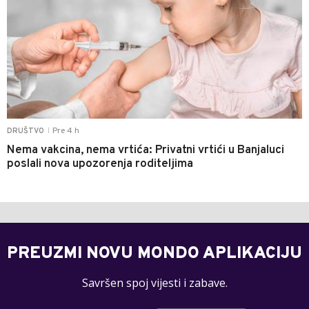
Pre 4 h
DRUŠTVO
|
Nema vakcina, nema vrtića: Privatni vrtići u Banjaluci
poslali nova upozorenja roditeljima
PREUZMI NOVU MONDO APLIKACIJU
Savršen spoj vijesti i zabave.