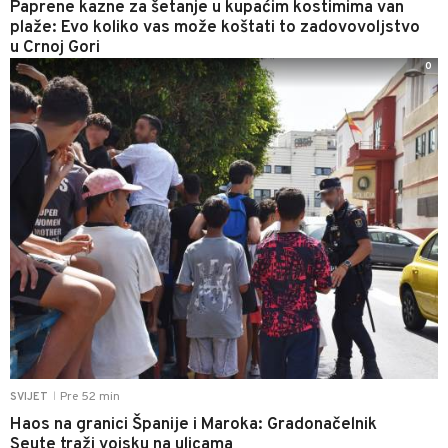
Paprene kazne za šetanje u kupaćim kostimima van
plaže: Evo koliko vas može koštati to zadovovoljstvo
u Crnoj Gori
0
Pre 52 min
SVIJET
|
Haos na granici Španije i Maroka: Gradonačelnik
Seute traži vojsku na ulicama