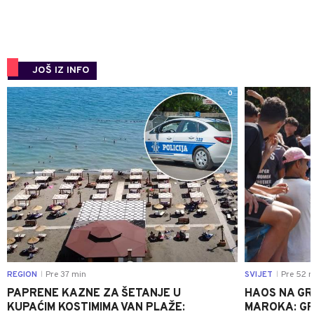
JOŠ IZ INFO
0
REGION
Pre 37 min
SVIJET
Pre 52 m
|
|
PAPRENE KAZNE ZA ŠETANJE U
HAOS NA GRA
KUPAĆIM KOSTIMIMA VAN PLAŽE:
MAROKA: G