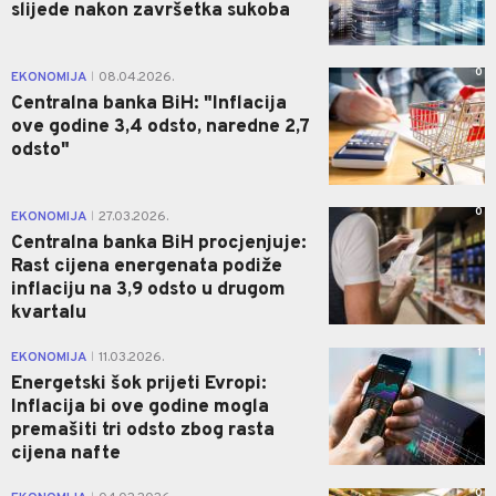
slijede nakon završetka sukoba
0
EKONOMIJA
08.04.2026.
|
Centralna banka BiH: "Inflacija
ove godine 3,4 odsto, naredne 2,7
odsto"
0
EKONOMIJA
27.03.2026.
|
Centralna banka BiH procjenjuje:
Rast cijena energenata podiže
inflaciju na 3,9 odsto u drugom
kvartalu
1
EKONOMIJA
11.03.2026.
|
Energetski šok prijeti Evropi:
Inflacija bi ove godine mogla
premašiti tri odsto zbog rasta
cijena nafte
0