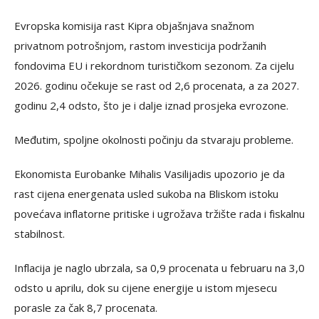
Evropska komisija rast Kipra objašnjava snažnom
privatnom potrošnjom, rastom investicija podržanih
fondovima EU i rekordnom turističkom sezonom. Za cijelu
2026. godinu očekuje se rast od 2,6 procenata, a za 2027.
godinu 2,4 odsto, što je i dalje iznad prosjeka evrozone.
Međutim, spoljne okolnosti počinju da stvaraju probleme.
Ekonomista Eurobanke Mihalis Vasilijadis upozorio je da
rast cijena energenata usled sukoba na Bliskom istoku
povećava inflatorne pritiske i ugrožava tržište rada i fiskalnu
stabilnost.
Inflacija je naglo ubrzala, sa 0,9 procenata u februaru na 3,0
odsto u aprilu, dok su cijene energije u istom mjesecu
porasle za čak 8,7 procenata.