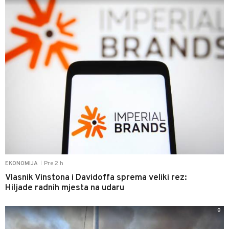
Pre 2 h
EKONOMIJA
|
Vlasnik Vinstona i Davidoffa sprema veliki rez:
Hiljade radnih mjesta na udaru
0