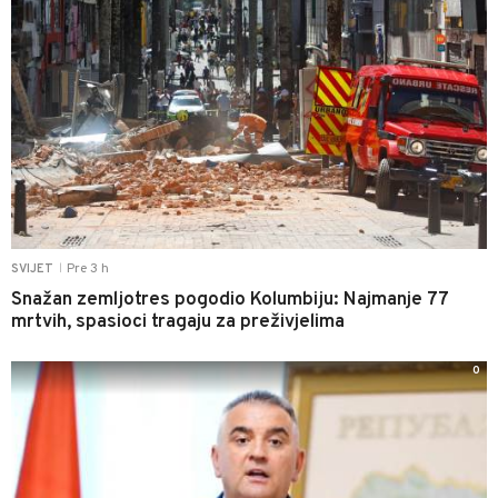
Pre 3 h
SVIJET
|
Snažan zemljotres pogodio Kolumbiju: Najmanje 77
mrtvih, spasioci tragaju za preživjelima
0