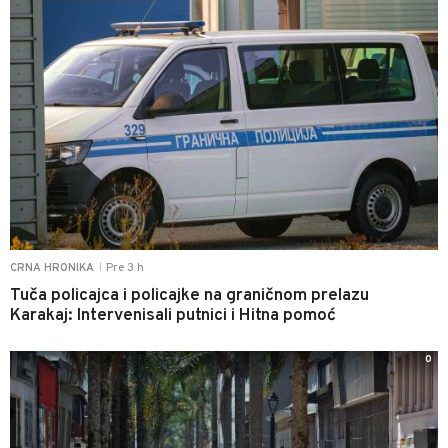
Pre 3 h
CRNA HRONIKA
|
Tuča policajca i policajke na graničnom prelazu
Karakaj: Intervenisali putnici i Hitna pomoć
0