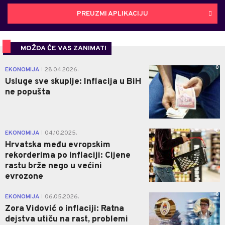
PREUZMI APLIKACIJU
MOŽDA ĆE VAS ZANIMATI
0
EKONOMIJA
28.04.2026.
|
Usluge sve skuplje: Inflacija u BiH
ne popušta
0
EKONOMIJA
04.10.2025.
|
Hrvatska među evropskim
rekorderima po inflaciji: Cijene
rastu brže nego u većini
evrozone
0
EKONOMIJA
06.05.2026.
|
Zora Vidović o inflaciji: Ratna
dejstva utiču na rast, problemi