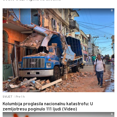
0
Pre 1 h
SVIJET
|
Kolumbija proglasila nacionalnu katastrofu: U
zemljotresu poginulo 111 ljudi (Video)
0