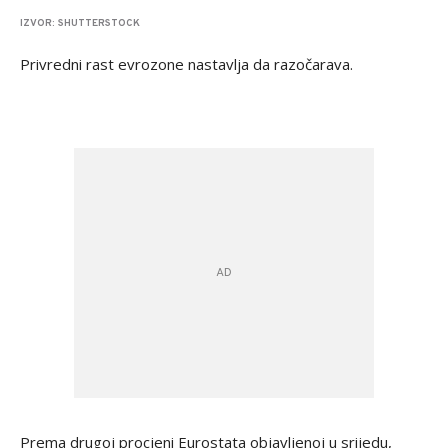
IZVOR: SHUTTERSTOCK
Privredni rast evrozone nastavlja da razočarava.
Prema drugoj procjeni Eurostata objavljenoj u srijedu,