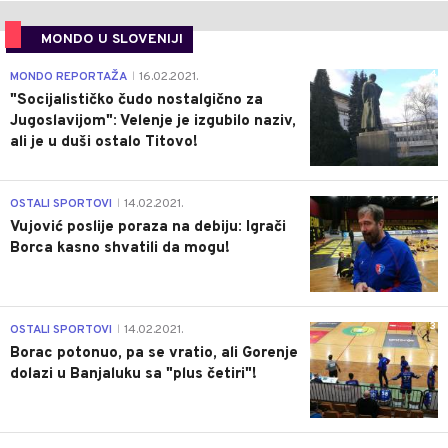
MONDO U SLOVENIJI
4
MONDO REPORTAŽA
16.02.2021.
|
"Socijalističko čudo nostalgično za
Jugoslavijom": Velenje je izgubilo naziv,
ali je u duši ostalo Titovo!
1
OSTALI SPORTOVI
14.02.2021.
|
Vujović poslije poraza na debiju: Igrači
Borca kasno shvatili da mogu!
3
OSTALI SPORTOVI
14.02.2021.
|
Borac potonuo, pa se vratio, ali Gorenje
dolazi u Banjaluku sa "plus četiri"!