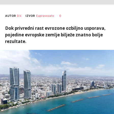
AUTOR
D.V.
0
IZVOR
Eupravozato
Dok privredni rast evrozone ozbiljno usporava,
pojedine evropske zemlje bilježe znatno bolje
rezultate.