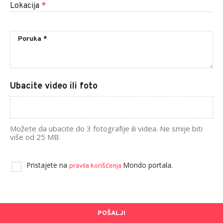
Lokacija
*
Ubacite video ili foto
Možete da ubacite do 3 fotografije ili videa. Ne smije biti
više od 25 MB.
Pristajete na
Mondo portala.
pravila korišćenja
POŠALJI