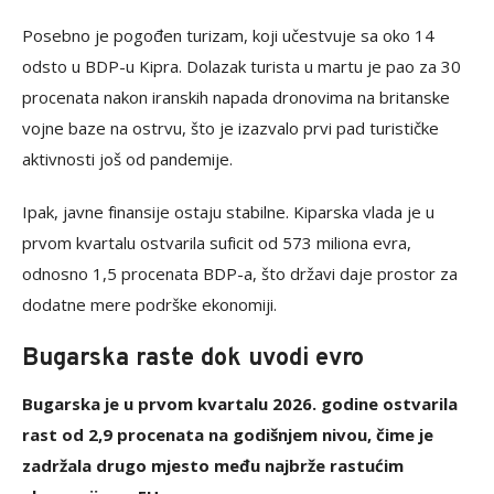
Posebno je pogođen turizam, koji učestvuje sa oko 14
odsto u BDP-u Kipra. Dolazak turista u martu je pao za 30
procenata nakon iranskih napada dronovima na britanske
vojne baze na ostrvu, što je izazvalo prvi pad turističke
aktivnosti još od pandemije.
Ipak, javne finansije ostaju stabilne. Kiparska vlada je u
prvom kvartalu ostvarila suficit od 573 miliona evra,
odnosno 1,5 procenata BDP-a, što državi daje prostor za
dodatne mere podrške ekonomiji.
Bugarska raste dok uvodi evro
Bugarska je u prvom kvartalu 2026. godine ostvarila
rast od 2,9 procenata na godišnjem nivou, čime je
zadržala drugo mjesto među najbrže rastućim