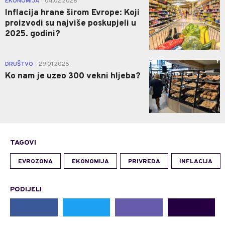
EKONOMIJA
04.02.2026.
|
Inflacija hrane širom Evrope: Koji
proizvodi su najviše poskupjeli u
2025. godini?
1
DRUŠTVO
29.01.2026.
|
Ko nam je uzeo 300 vekni hljeba?
TAGOVI
EVROZONA
EKONOMIJA
PRIVREDA
INFLACIJA
PODIJELI