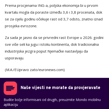
Prema procjenama ING-a, poljska ekonomija bi u prvom
kvartalu mogla da poraste između 3,6 i 3,8 procenata, dok
se za cijelu godinu očekuje rast od 3,7 odsto, znatno iznad
prosjeka evrozone.
Za sada je jasno da se privredni rast Evrope u 2026. godini
sve više seli ka jugu i istoku kontinenta, dok tradicionalna
industrijska jezgra poput Njemačke nastavljaju da
usporavaju.
(M.A./EUpravo zato/euronews.com)
Naše vijesti ne morate da provjeravate
Budite bolje informisani od drugih, preuzmite Mondo mobilnu
aplikaciju