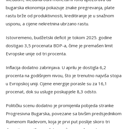
bugarska ekonomija pokazuje znake pregrevanja, plate
rastu brže od produktivnosti, kreditiranje je u snažnom
usponu, a cijene nekretnina ubrzano rastu.
Istovremeno, budžetski deficit je tokom 2025. godine
dostigao 3,5 procenata BDP-a, čime je premašen limit
Evropske unije od tri procenta.
Inflacija dodatno zabrinjava. U aprilu je dostigla 6,2
procenta na godišnjem nivou, što je trenutno najviša stopa
u Evropskoj uniji. Cijene energije porasle su za 16,1
procenat, dok su usluge poskupjele 8,3 odsto.
Političku scenu dodatno je promijenila pobjeda stranke
Progresivna Bugarska, povezane sa bivšim predsjednikom
Rumenom Radevom, koja je prvi put poslije skoro tri