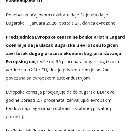
ekonomijama EU
.
Poseban značaj ovom rezultatu daje činjenica da je
Bugarska 1. januara 2026. postala 21. članica evrozone.
Predsjednica Evropske centralne banke Kristin Lagard
ocenila je da je ulazak Bugarske u evrozonu logičan
završetak dugog procesa ekonomskog približavanja
Evropskoj uniji
. Više od 65 procenata bugarskog izvoza
već ide na tržište EU, dok je privreda zemlje snažno
povezana sa evropskom auto-industrijom.
Evropska komisija procjenjuje da će bugarski BDP ove
godine porasti 2,7 procenata, zahvaljujući evropskim
fondovima, ulaganjima u odbranu i stabilnoj privatnoj
potrošnji.
Međutim, Međunarodni monetarni fond upozorava da