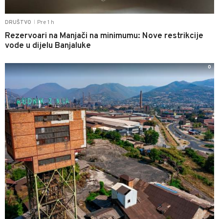
Pre 1 h
DRUŠTVO
|
Rezervoari na Manjači na minimumu: Nove restrikcije
vode u dijelu Banjaluke
0