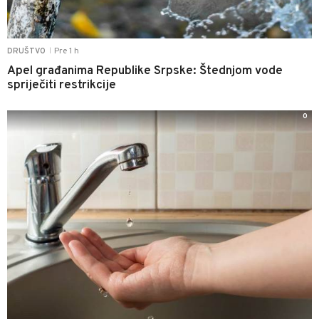
Pre 1 h
DRUŠTVO
|
Apel građanima Republike Srpske: Štednjom vode
spriječiti restrikcije
0