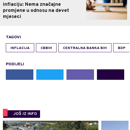
inflaciju: Nema značajne
promjene u odnosu na devet
mjeseci
TAGOVI
INFLACIJA
CBBIH
CENTRALNA BANKA BIH
BDP
PODIJELI
JOŠ IZ INFO
0