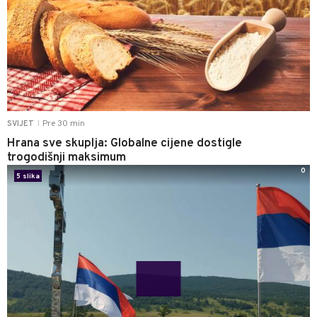
Pre 30 min
SVIJET
|
Hrana sve skuplja: Globalne cijene dostigle
trogodišnji maksimum
0
5 slika