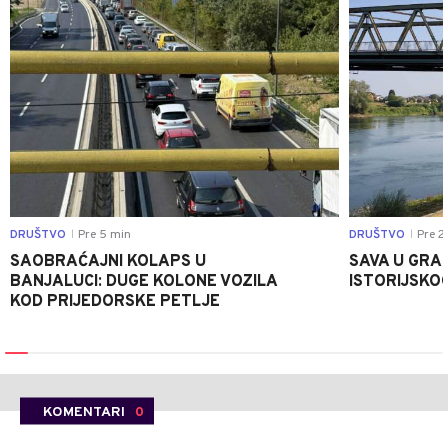
DRUŠTVO
Pre 5 min
DRUŠTVO
Pre 2
|
|
SAOBRAĆAJNI KOLAPS U
SAVA U GRAD
BANJALUCI: DUGE KOLONE VOZILA
ISTORIJSKOG
KOD PRIJEDORSKE PETLJE
KOMENTARI
0