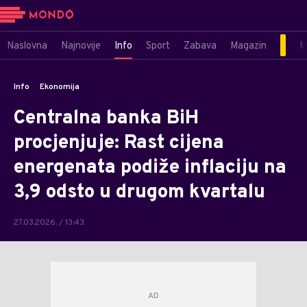
Naslovna
Najnovije
Info
Sport
Zabava
Magazin
M
Info
Ekonomija
Centralna banka BiH
procjenjuje: Rast cijena
energenata podiže inflaciju na
3,9 odsto u drugom kvartalu
27.03.2026. / 13:43