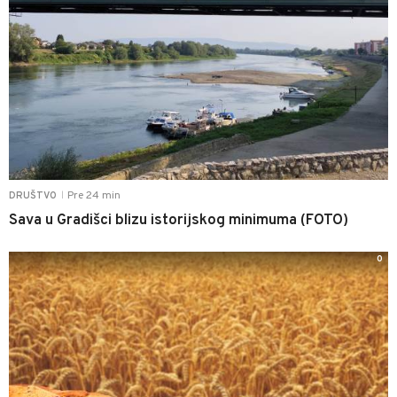
Pre 24 min
DRUŠTVO
|
Sava u Gradišci blizu istorijskog minimuma (FOTO)
0