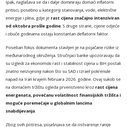
Ipak, naglašava se da i dalje dominiraju domaći inflatorni
pritisci, posebno u kategoriji stanovanja, vode, električne
energije i plina, gdje je
rast cijena značajno intenziviran
od oktobra prošle godine
. S druge strane, cijene odjeće
i obuće godinama ostaju konstantan deflatorni faktor.
Poseban fokus dokumenta stavljen je na pojačane rizike iz
međunarodnog okruženja. Stručnjaci banke upozoravaju da
su izgledi za ekonomski rast i stabilnost cijena u BiH postali
znatno neizvjesniji nakon što su SAD i Izrael pokrenule
napad na Iran krajem februara 2026. godine. Ovaj sukob se
na domaćem tržištu ogleda prvenstveno kroz
rast cijena
energenata, povećanu volatilnost finansijskih tržišta i
moguće poremećaje u globalnim lancima
snabdijevanja
.
Zbog ovih potresa, pojašnjava se da ostvarenje ranije