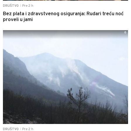
Pre 2 h
DRUŠTVO
|
Bez plata i zdravstvenog osiguranja: Rudari treću noć
proveli u jami
0
Pre 2 h
DRUŠTVO
|