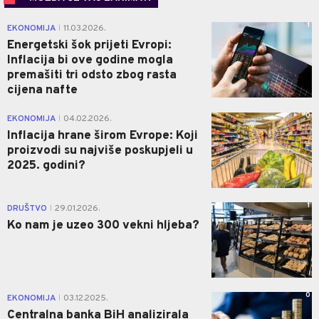
1
EKONOMIJA
11.03.2026.
|
Energetski šok prijeti Evropi:
Inflacija bi ove godine mogla
premašiti tri odsto zbog rasta
cijena nafte
0
EKONOMIJA
04.02.2026.
|
Inflacija hrane širom Evrope: Koji
proizvodi su najviše poskupjeli u
2025. godini?
1
DRUŠTVO
29.01.2026.
|
Ko nam je uzeo 300 vekni hljeba?
0
EKONOMIJA
03.12.2025.
|
Centralna banka BiH analizirala