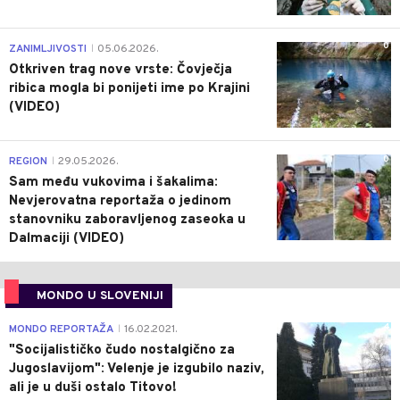
0
ZANIMLJIVOSTI
05.06.2026.
|
Otkriven trag nove vrste: Čovječja
ribica mogla bi ponijeti ime po Krajini
(VIDEO)
0
REGION
29.05.2026.
|
Sam među vukovima i šakalima:
Nevjerovatna reportaža o jedinom
stanovniku zaboravljenog zaseoka u
Dalmaciji (VIDEO)
MONDO U SLOVENIJI
4
MONDO REPORTAŽA
16.02.2021.
|
"Socijalističko čudo nostalgično za
Jugoslavijom": Velenje je izgubilo naziv,
ali je u duši ostalo Titovo!