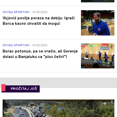
1
OSTALI SPORTOVI
14.02.2021.
|
Vujović poslije poraza na debiju: Igrači
Borca kasno shvatili da mogu!
3
OSTALI SPORTOVI
14.02.2021.
|
Borac potonuo, pa se vratio, ali Gorenje
dolazi u Banjaluku sa "plus četiri"!
PROČITAJ JOŠ
0