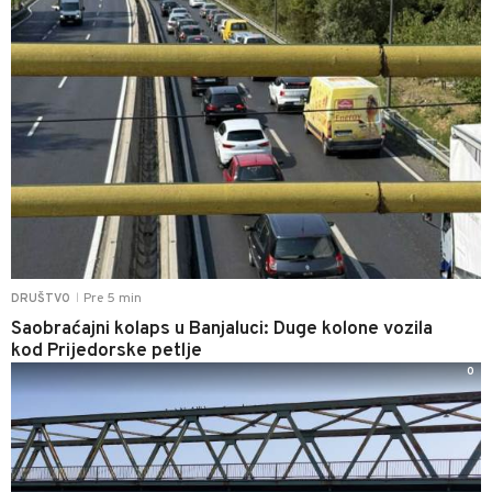
Pre 5 min
DRUŠTVO
|
Saobraćajni kolaps u Banjaluci: Duge kolone vozila
kod Prijedorske petlje
0