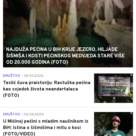
NAJDUŽA PEĆINA U BIH KRIJE JEZERO, HILJADE
ŠIŠMIŠA I KOSTI PEĆINSKOG MEDVJEDA STARE VIŠE
OD 20.000 GODINA (FOTO)
0
DRUŠTVO
28.06.2026.
|
Teslić čuva praistoriju: Rastuška pećina
kao svjedok života neandertalaca
(FOTO)
0
DRUŠTVO
06.06.2026.
|
U Mićinoj pećini s mladim naučnikom iz
BiH: Istina o šišmišima i mitu o kosi
(FOTO/VIDEO)