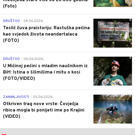
medvjeda stare više od 20.000 godina
(Foto)
0
DRUŠTVO
28.06.2026.
|
Teslić čuva praistoriju: Rastuška pećina
kao svjedok života neandertalaca
(FOTO)
0
DRUŠTVO
06.06.2026.
|
U Mićinoj pećini s mladim naučnikom iz
BiH: Istina o šišmišima i mitu o kosi
(FOTO/VIDEO)
0
ZANIMLJIVOSTI
05.06.2026.
|
Otkriven trag nove vrste: Čovječja
ribica mogla bi ponijeti ime po Krajini
(VIDEO)