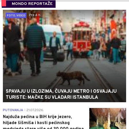
MONDO REPORTAŽE
0
Pre 4 h
FOTO, VIDEO
SPAVAJU U IZLOZIMA, ČUVAJU METRO I OSVAJAJU
TURISTE: MAČKE SU VLADARI ISTANBULA
0
PUTOVANJA
21.07.2026.
|
Najduža pećina u BiH krije jezero,
hiljade šišmiša i kosti pećinskog