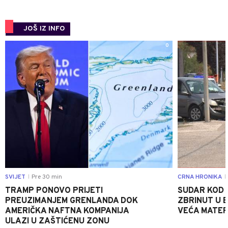
JOŠ IZ INFO
0
SVIJET
Pre 30 min
CRNA HRONIKA
|
|
TRAMP PONOVO PRIJETI
SUDAR KOD 
PREUZIMANJEM GRENLANDA DOK
ZBRINUT U B
AMERIČKA NAFTNA KOMPANIJA
VEĆA MATER
ULAZI U ZAŠTIĆENU ZONU