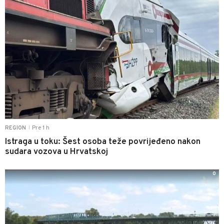
Pre 1 h
REGION
|
Istraga u toku: Šest osoba teže povrijeđeno nakon
sudara vozova u Hrvatskoj
0