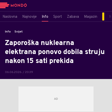
Naslovna
Najnovije
Info
Sport
Zabava
Magazin
M
Info
Svijet
Zaporoška nuklearna
elektrana ponovo dobila struju
nakon 15 sati prekida
06.06.2026. / 20:39