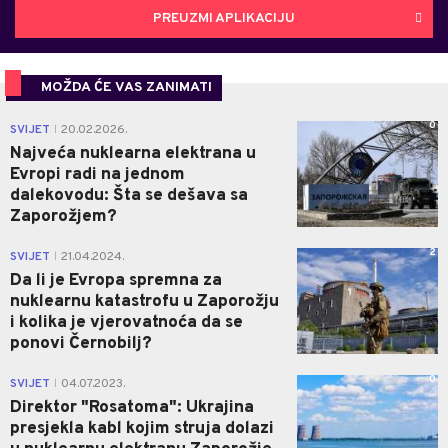
PREUZMI APLIKACIJU
MOŽDA ĆE VAS ZANIMATI
0
SVIJET
20.02.2026.
|
Najveća nuklearna elektrana u
Evropi radi na jednom
dalekovodu: Šta se dešava sa
Zaporožjem?
2
SVIJET
21.04.2024.
|
Da li je Evropa spremna za
nuklearnu katastrofu u Zaporožju
i kolika je vjerovatnoća da se
ponovi Černobilj?
0
SVIJET
04.07.2023.
|
Direktor "Rosatoma": Ukrajina
presjekla kabl kojim struja dolazi