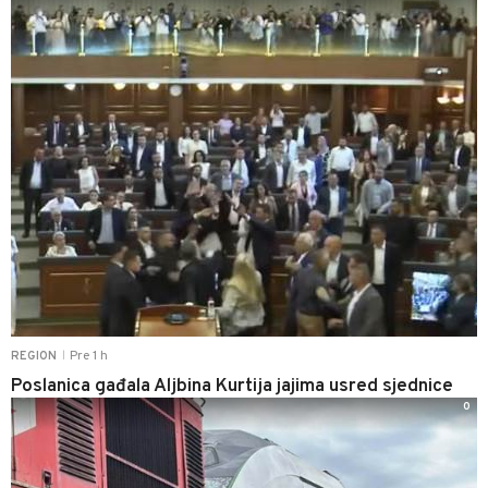
Pre 1 h
REGION
|
Poslanica gađala Aljbina Kurtija jajima usred sjednice
0