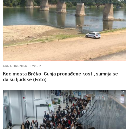
Pre 2 h
CRNA HRONIKA
|
Kod mosta Brčko–Gunja pronađene kosti, sumnja se
da su ljudske (Foto)
0