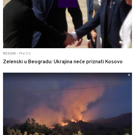
Pre 3 h
REGION
|
Zelenski u Beogradu: Ukrajina neće priznati Kosovo
0