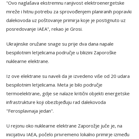
"Ovo naglašava ekstremnu ranjivost elektroenergetske
mreže i hitnu potrebu za sprovođenjem planiranih popravki
dalekovoda uz poštovanje primirja koje je postignuto uz
posredovanje IAEA", rekao je Grosi.
Ukrajinske oružane snage su prije dva dana napale
bespilotnim letjelicama područje u bliizini Zaporoške
nuklearne elektrane.
Iz ove elektrane su naveli da je izvedeno više od 20 udara
bespilotnim letjelicama. Meta je bilo područje
termoelektrane, gdje se nalaze kritični objekti energetske
infrastrukture koji obezbjeđuju rad dalekovoda
"Ferosplavnaja jedan".
U rejonu oko nuklearne elektrane Zaporožje juče je, na
inicijativu IAEA, počelo privremeno lokalno primirje između