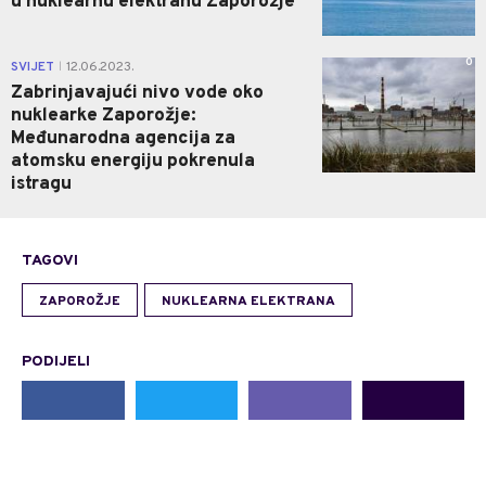
u nuklearnu elektranu Zaporožje
0
SVIJET
12.06.2023.
|
Zabrinjavajući nivo vode oko
nuklearke Zaporožje:
Međunarodna agencija za
atomsku energiju pokrenula
istragu
TAGOVI
ZAPOROŽJE
NUKLEARNA ELEKTRANA
PODIJELI