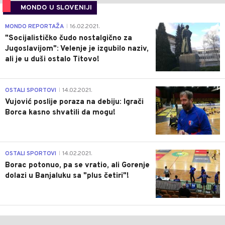
MONDO U SLOVENIJI
4
MONDO REPORTAŽA
16.02.2021.
|
"Socijalističko čudo nostalgično za
Jugoslavijom": Velenje je izgubilo naziv,
ali je u duši ostalo Titovo!
1
OSTALI SPORTOVI
14.02.2021.
|
Vujović poslije poraza na debiju: Igrači
Borca kasno shvatili da mogu!
3
OSTALI SPORTOVI
14.02.2021.
|
Borac potonuo, pa se vratio, ali Gorenje
dolazi u Banjaluku sa "plus četiri"!