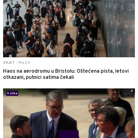
Pre 2 h
SVIJET
|
Haos na aerodromu u Bristolu: Oštećena pista, letovi
otkazani, putnici satima čekali
0
5 slika