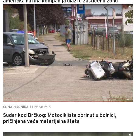
američka naftna kompanija ulazi u zaštićenu zonu
0
Pre 58 min
CRNA HRONIKA
|
Sudar kod Brčkog: Motociklista zbrinut u bolnici,
pričinjena veća materijalna šteta
0