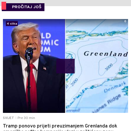
PROČITAJ JOŠ
0
4 slika
Pre 30 min
SVIJET
|
Tramp ponovo prijeti preuzimanjem Grenlanda dok