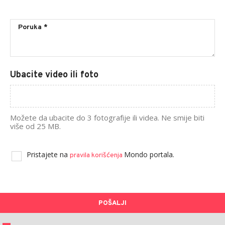
Ubacite video ili foto
Možete da ubacite do 3 fotografije ili videa. Ne smije biti
više od 25 MB.
Pristajete na
Mondo portala.
pravila korišćenja
POŠALJI