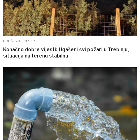
Pre 3 h
DRUŠTVO
|
Konačno dobre vijesti: Ugašeni svi požari u Trebinju,
situacija na terenu stabilna
1