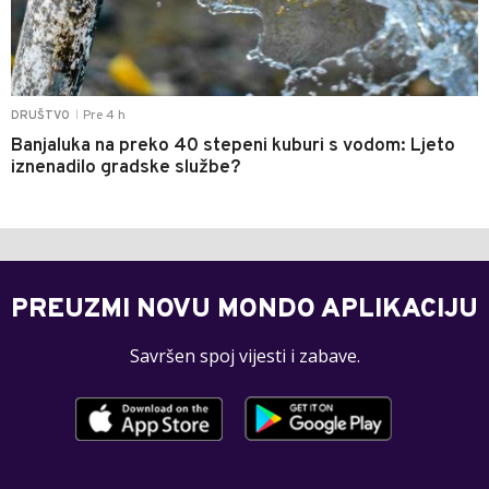
Pre 4 h
DRUŠTVO
|
Banjaluka na preko 40 stepeni kuburi s vodom: Ljeto
iznenadilo gradske službe?
PREUZMI NOVU MONDO APLIKACIJU
Savršen spoj vijesti i zabave.