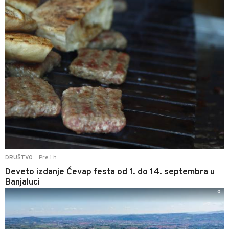
Pre 1 h
DRUŠTVO
|
Deveto izdanje Ćevap festa od 1. do 14. septembra u
Banjaluci
0