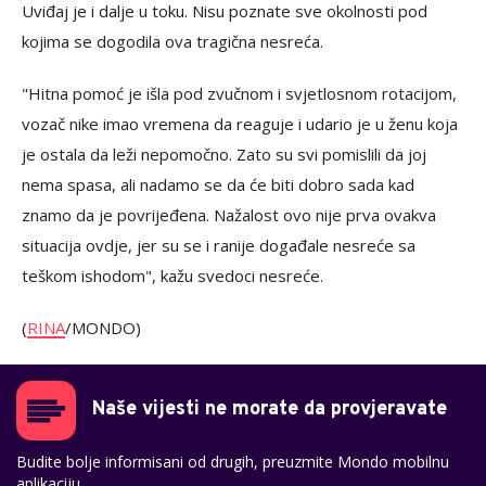
Uviđaj je i dalje u toku. Nisu poznate sve okolnosti pod
kojima se dogodila ova tragična nesreća.
"Hitna pomoć je išla pod zvučnom i svjetlosnom rotacijom,
vozač nike imao vremena da reaguje i udario je u ženu koja
je ostala da leži nepomočno. Zato su svi pomislili da joj
nema spasa, ali nadamo se da će biti dobro sada kad
znamo da je povrijeđena. Nažalost ovo nije prva ovakva
situacija ovdje, jer su se i ranije događale nesreće sa
teškom ishodom", kažu svedoci nesreće.
(
RINA
/MONDO)
Naše vijesti ne morate da provjeravate
Budite bolje informisani od drugih, preuzmite Mondo mobilnu
aplikaciju