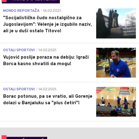
4
MONDO REPORTAŽA
16.02.2021.
|
"Socijalističko čudo nostalgično za
Jugoslavijom": Velenje je izgubilo naziv,
ali je u duši ostalo Titovo!
1
OSTALI SPORTOVI
14.02.2021.
|
Vujović poslije poraza na debiju: Igrači
Borca kasno shvatili da mogu!
3
OSTALI SPORTOVI
14.02.2021.
|
Borac potonuo, pa se vratio, ali Gorenje
dolazi u Banjaluku sa "plus četiri"!