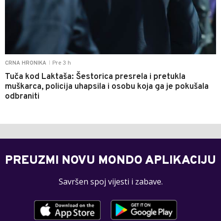
Pre 3 h
CRNA HRONIKA
|
Tuča kod Laktaša: Šestorica presrela i pretukla
muškarca, policija uhapsila i osobu koja ga je pokušala
odbraniti
PREUZMI NOVU MONDO APLIKACIJU
Savršen spoj vijesti i zabave.