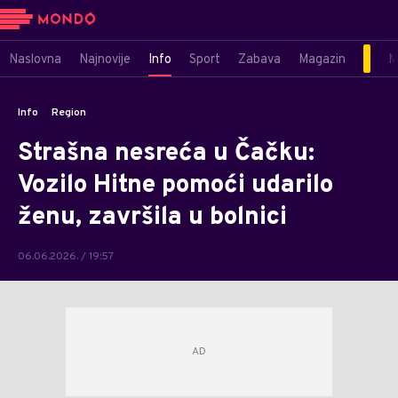
Naslovna
Najnovije
Info
Sport
Zabava
Magazin
M
Info
Region
Strašna nesreća u Čačku:
Vozilo Hitne pomoći udarilo
ženu, završila u bolnici
06.06.2026. / 19:57