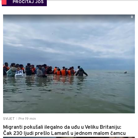
PROČITAJ JOŠ
0
Pre 19 min
SVIJET
|
Migranti pokušali ilegalno da uđu u Veliku Britaniju:
Čak 230 ljudi prešlo Lamanš u jednom malom čamcu