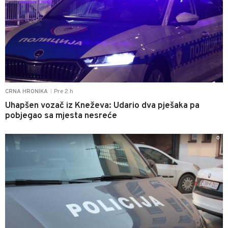
Pre 2 h
CRNA HRONIKA
|
Uhapšen vozač iz Kneževa: Udario dva pješaka pa
pobjegao sa mjesta nesreće
0