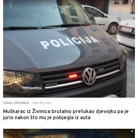
0
Pre 55 min
CRNA HRONIKA
|
Muškarac iz Živinica brutalno pretukao djevojku pa je
jurio nakon što mu je pobjegla iz auta
0