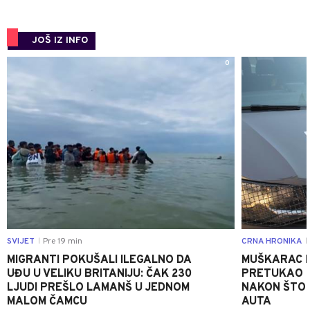
JOŠ IZ INFO
0
SVIJET
Pre 19 min
CRNA HRONIKA
|
|
MIGRANTI POKUŠALI ILEGALNO DA
MUŠKARAC I
UĐU U VELIKU BRITANIJU: ČAK 230
PRETUKAO D
LJUDI PREŠLO LAMANŠ U JEDNOM
NAKON ŠTO 
MALOM ČAMCU
AUTA