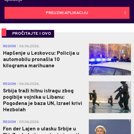
PREUZMI APLIKACIJU
PROČITAJTE I OVO
0
REGION
06.06.2026.
|
Hapšenje u Leskovcu: Policija u
automobilu pronašla 10
kilograma marihuane
0
REGION
06.06.2026.
|
Srbija traži hitnu istragu zbog
pogibije vojnika u Libanu:
Pogođena je baza UN, Izrael krivi
Hezbolah
1
REGION
05.06.2026.
|
Fon der Lajen o ulasku Srbije u