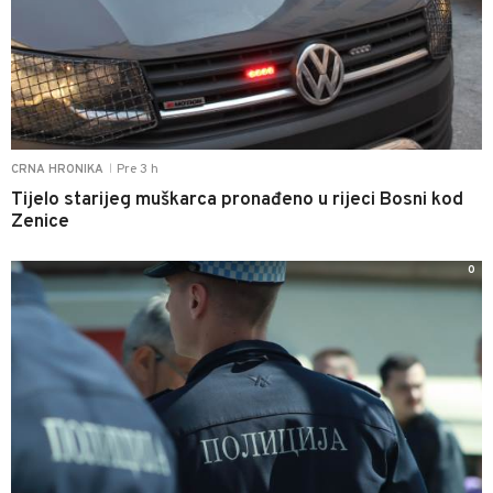
Pre 3 h
CRNA HRONIKA
|
Tijelo starijeg muškarca pronađeno u rijeci Bosni kod
Zenice
0