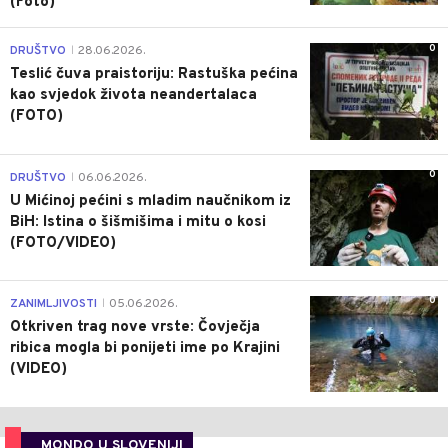
(Foto)
0
DRUŠTVO
28.06.2026.
|
Teslić čuva praistoriju: Rastuška pećina
kao svjedok života neandertalaca
(FOTO)
0
DRUŠTVO
06.06.2026.
|
U Mićinoj pećini s mladim naučnikom iz
BiH: Istina o šišmišima i mitu o kosi
(FOTO/VIDEO)
0
ZANIMLJIVOSTI
05.06.2026.
|
Otkriven trag nove vrste: Čovječja
ribica mogla bi ponijeti ime po Krajini
(VIDEO)
MONDO U SLOVENIJI