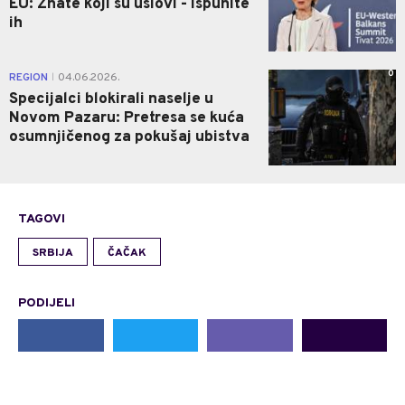
EU: Znate koji su uslovi - ispunite
ih
0
REGION
04.06.2026.
|
Specijalci blokirali naselje u
Novom Pazaru: Pretresa se kuća
osumnjičenog za pokušaj ubistva
TAGOVI
SRBIJA
ČAČAK
PODIJELI