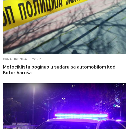
Pre 2 h
CRNA HRONIKA
|
Motociklista poginuo u sudaru sa automobilom kod
Kotor Varoša
0