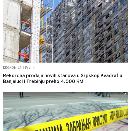
Pre 1 h
EKONOMIJA
|
Rekordna prodaja novih stanova u Srpskoj: Kvadrat u
Banjaluci i Trebinju preko 4.000 KM
0