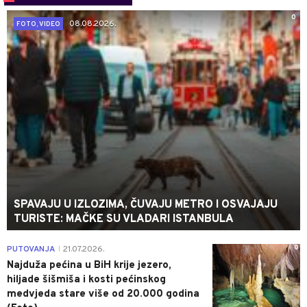
0
08.08.2026.
FOTO, VIDEO
SPAVAJU U IZLOZIMA, ČUVAJU METRO I OSVAJAJU
TURISTE: MAČKE SU VLADARI ISTANBULA
0
PUTOVANJA
21.07.2026.
|
Najduža pećina u BiH krije jezero,
hiljade šišmiša i kosti pećinskog
medvjeda stare više od 20.000 godina