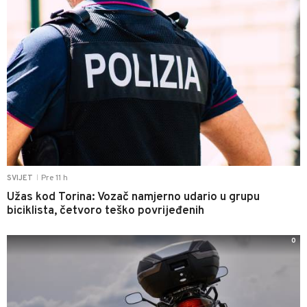
Pre 11 h
SVIJET
|
Užas kod Torina: Vozač namjerno udario u grupu
biciklista, četvoro teško povrijeđenih
0