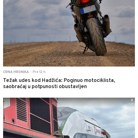
Pre 12 h
CRNA HRONIKA
|
Težak udes kod Hadžića: Poginuo motociklista,
saobraćaj u potpunosti obustavljen
0