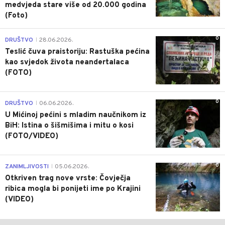
medvjeda stare više od 20.000 godina
(Foto)
0
DRUŠTVO
28.06.2026.
|
Teslić čuva praistoriju: Rastuška pećina
kao svjedok života neandertalaca
(FOTO)
0
DRUŠTVO
06.06.2026.
|
U Mićinoj pećini s mladim naučnikom iz
BiH: Istina o šišmišima i mitu o kosi
(FOTO/VIDEO)
0
ZANIMLJIVOSTI
05.06.2026.
|
Otkriven trag nove vrste: Čovječja
ribica mogla bi ponijeti ime po Krajini
(VIDEO)