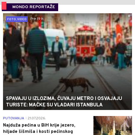
MONDO REPORTAŽE
0
Pre 19 h
FOTO, VIDEO
SPAVAJU U IZLOZIMA, ČUVAJU METRO I OSVAJAJU
TURISTE: MAČKE SU VLADARI ISTANBULA
0
PUTOVANJA
21.07.2026.
|
Najduža pećina u BiH krije jezero,
hiljade šišmiša i kosti pećinskog