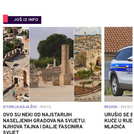
JOŠ IZ INFO
0
ISTORIJA KOJA ŽIVI
Pre 1 h
REGION
Pre 10 h
|
|
OVO SU NEKI OD NAJSTARIJIH
URUŠIO SE 
NASELJENIH GRADOVA NA SVIJETU:
KUĆE U RIJE
NJIHOVA TAJNA I DALJE FASCINIRA
MLADIĆA
SVIJET