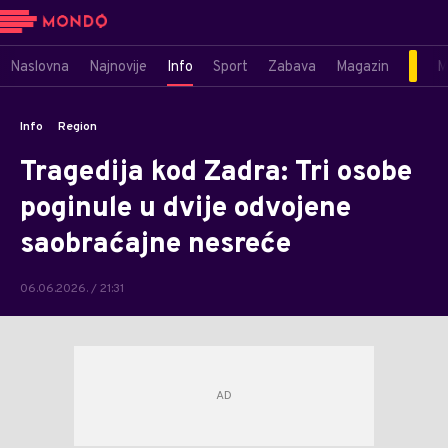
Naslovna
Najnovije
Info
Sport
Zabava
Magazin
M
Info
Region
Tragedija kod Zadra: Tri osobe
poginule u dvije odvojene
saobraćajne nesreće
06.06.2026. / 21:31