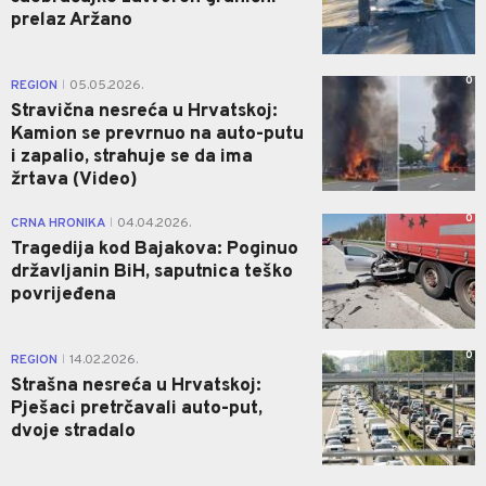
prelaz Aržano
0
REGION
05.05.2026.
|
Stravična nesreća u Hrvatskoj:
Kamion se prevrnuo na auto-putu
i zapalio, strahuje se da ima
žrtava (Video)
0
CRNA HRONIKA
04.04.2026.
|
Tragedija kod Bajakova: Poginuo
državljanin BiH, saputnica teško
povrijeđena
0
REGION
14.02.2026.
|
Strašna nesreća u Hrvatskoj:
Pješaci pretrčavali auto-put,
dvoje stradalo