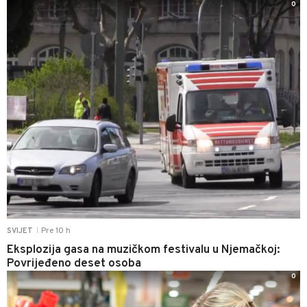
0
Pre 10 h
SVIJET
|
Eksplozija gasa na muzičkom festivalu u Njemačkoj:
Povrijeđeno deset osoba
0