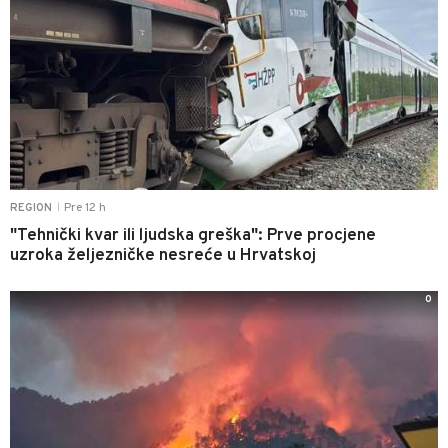
Pre 12 h
REGION
|
"Tehnički kvar ili ljudska greška": Prve procjene
uzroka željezničke nesreće u Hrvatskoj
0