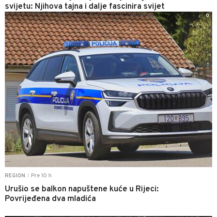
svijetu: Njihova tajna i dalje fascinira svijet
0
Pre 10 h
REGION
|
Urušio se balkon napuštene kuće u Rijeci:
Povrijeđena dva mladića