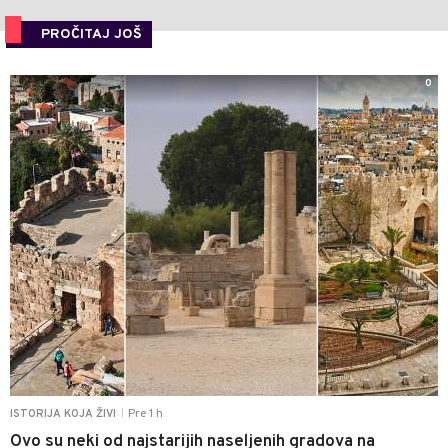
PROČITAJ JOŠ
0
Pre 1 h
ISTORIJA KOJA ŽIVI
|
Ovo su neki od najstarijih naseljenih gradova na