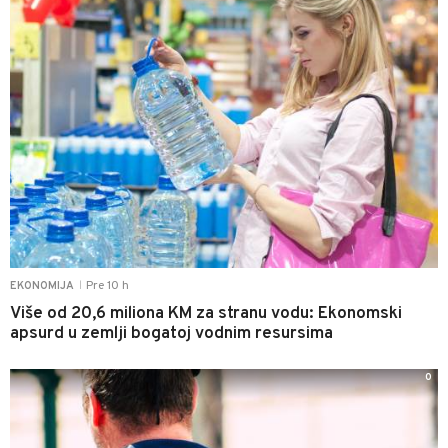
Pre 10 h
EKONOMIJA
|
Više od 20,6 miliona KM za stranu vodu: Ekonomski
apsurd u zemlji bogatoj vodnim resursima
0