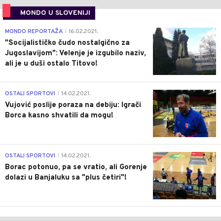
MONDO U SLOVENIJI
4
MONDO REPORTAŽA
16.02.2021.
|
"Socijalističko čudo nostalgično za
Jugoslavijom": Velenje je izgubilo naziv,
ali je u duši ostalo Titovo!
1
OSTALI SPORTOVI
14.02.2021.
|
Vujović poslije poraza na debiju: Igrači
Borca kasno shvatili da mogu!
3
OSTALI SPORTOVI
14.02.2021.
|
Borac potonuo, pa se vratio, ali Gorenje
dolazi u Banjaluku sa "plus četiri"!