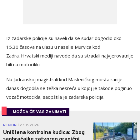
Iz zadarske policije su naveli da se sudar dogodio oko
15.30 časova na ulazu u naselje Murvica kod
Zadra. Hrvatski mediji navode da su stradali najvjerovatnije
bili na motociklu.
Na Jadranskoj magistrali kod Masleničkog mosta ranije
danas dogodila se teška nesreća u kojoj je takođe poginuo
vozač motocikla, saopštila je zadarska policija.
MOŽDA ĆE VAS ZANIMATI
0
REGION
27.05.2026.
|
Uništena kontrolna kućica: Zbog
saobraćajke zatvoren granični