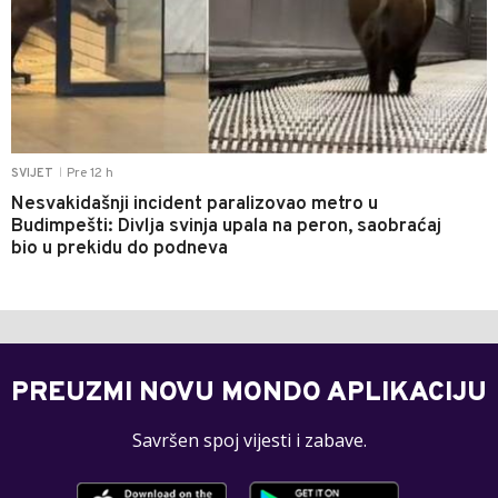
Pre 12 h
SVIJET
|
Nesvakidašnji incident paralizovao metro u
Budimpešti: Divlja svinja upala na peron, saobraćaj
bio u prekidu do podneva
PREUZMI NOVU MONDO APLIKACIJU
Savršen spoj vijesti i zabave.