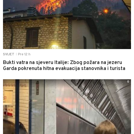
Pre 12 h
SVIJET
|
Bukti vatra na sjeveru Italije: Zbog požara na jezeru
Garda pokrenuta hitna evakuacija stanovnika i turista
0