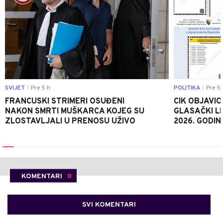
SVIJET
Pre 5 h
POLITIKA
Pre 5 
|
|
FRANCUSKI STRIMERI OSUĐENI
CIK OBJAVIO
NAKON SMRTI MUŠKARCA KOJEG SU
GLASAČKI LI
ZLOSTAVLJALI U PRENOSU UŽIVO
2026. GODIN
KOMENTARI
0
SVI KOMENTARI