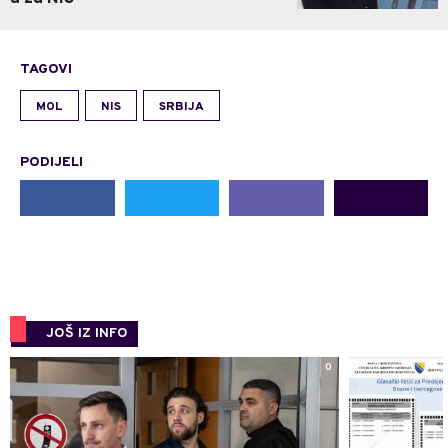
TAGOVI
MOL
NIS
SRBIJA
PODIJELI
JOŠ IZ INFO
0