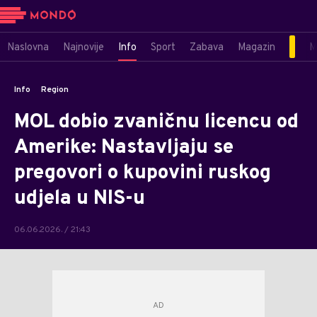
Naslovna
Najnovije
Info
Sport
Zabava
Magazin
M
Info
Region
MOL dobio zvaničnu licencu od
Amerike: Nastavljaju se
pregovori o kupovini ruskog
udjela u NIS-u
06.06.2026. / 21:43