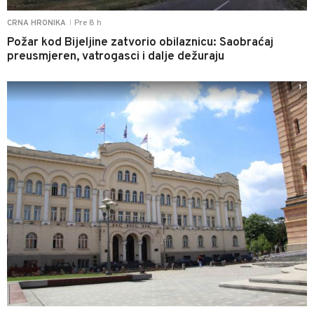
Pre 8 h
CRNA HRONIKA
|
Požar kod Bijeljine zatvorio obilaznicu: Saobraćaj
preusmjeren, vatrogasci i dalje dežuraju
1