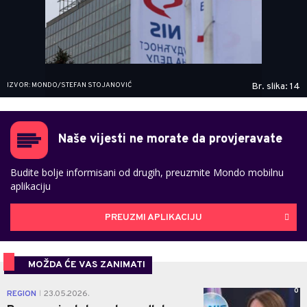
IZVOR: MONDO/STEFAN STOJANOVIĆ
Br. slika: 14
Naše vijesti ne morate da provjeravate
Budite bolje informisani od drugih, preuzmite Mondo mobilnu
aplikaciju
PREUZMI APLIKACIJU
MOŽDA ĆE VAS ZANIMATI
0
REGION
23.05.2026.
|