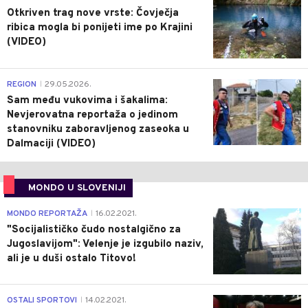
Otkriven trag nove vrste: Čovječja
ribica mogla bi ponijeti ime po Krajini
(VIDEO)
0
REGION
29.05.2026.
|
Sam među vukovima i šakalima:
Nevjerovatna reportaža o jedinom
stanovniku zaboravljenog zaseoka u
Dalmaciji (VIDEO)
MONDO U SLOVENIJI
4
MONDO REPORTAŽA
16.02.2021.
|
"Socijalističko čudo nostalgično za
Jugoslavijom": Velenje je izgubilo naziv,
ali je u duši ostalo Titovo!
1
OSTALI SPORTOVI
14.02.2021.
|