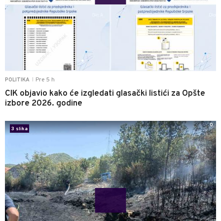
Pre 5 h
POLITIKA
|
CIK objavio kako će izgledati glasački listići za Opšte
izbore 2026. godine
0
3 slika