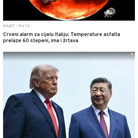
Pre 7 h
SVIJET
|
Crveni alarm za cijelu Italiju: Temperature asfalta
prelaze 60 stepeni, ima i žrtava
0