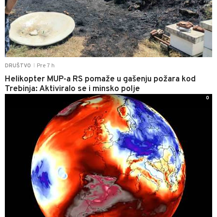
Pre 7 h
DRUŠTVO
|
Helikopter MUP-a RS pomaže u gašenju požara kod
Trebinja: Aktiviralo se i minsko polje
0