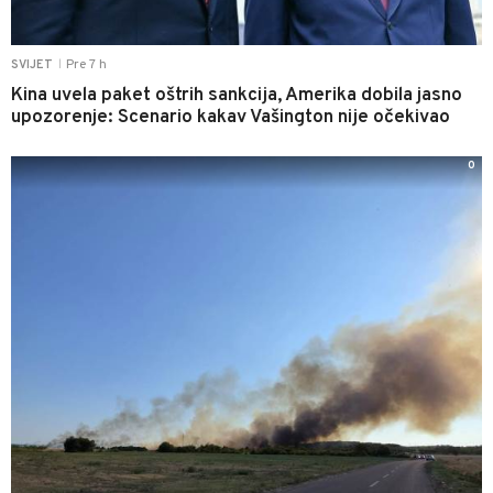
Pre 7 h
SVIJET
|
Kina uvela paket oštrih sankcija, Amerika dobila jasno
upozorenje: Scenario kakav Vašington nije očekivao
0