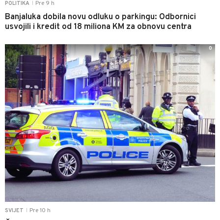
Pre 9 h
POLITIKA
|
Banjaluka dobila novu odluku o parkingu: Odbornici
usvojili i kredit od 18 miliona KM za obnovu centra
0
Pre 10 h
SVIJET
|