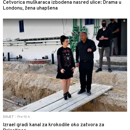
Četvorica muškaraca izbodena nasred ulice: Drama u
Londonu, žena uhapšena
0
Pre 10 h
SVIJET
|
Izrael gradi kanal za krokodile oko zatvora za