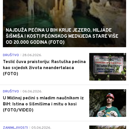
NAJDUŽA PEĆINA U BIH KRIJE JEZERO, HILJADE
ŠIŠMIŠA I KOSTI PEĆINSKOG MEDVJEDA STARE VIŠE
OD 20.000 GODINA (FOTO)
0
DRUŠTVO
28.06.2026.
|
Teslić čuva praistoriju: Rastuška pećina
kao svjedok života neandertalaca
(FOTO)
0
DRUŠTVO
06.06.2026.
|
U Mićinoj pećini s mladim naučnikom iz
BiH: Istina o šišmišima i mitu o kosi
(FOTO/VIDEO)
0
ZANIMLJIVOSTI
05.06.2026.
|