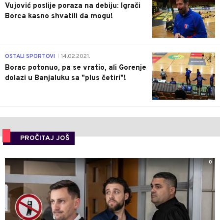
Vujović poslije poraza na debiju: Igrači
Borca kasno shvatili da mogu!
3
OSTALI SPORTOVI
14.02.2021.
|
Borac potonuo, pa se vratio, ali Gorenje
dolazi u Banjaluku sa "plus četiri"!
PROČITAJ JOŠ
0