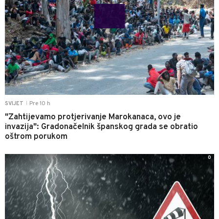
Pre 10 h
SVIJET
|
"Zahtijevamo protjerivanje Marokanaca, ovo je
invazija": Gradonačelnik španskog grada se obratio
oštrom porukom
0