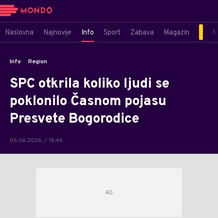
Naslovna
Najnovije
Info
Sport
Zabava
Magazin
M
Info
Region
SPC otkrila koliko ljudi se
poklonilo Časnom pojasu
Presvete Bogorodice
06.06.2026. / 18:46