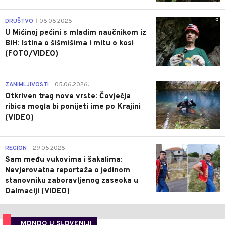
0
DRUŠTVO
06.06.2026.
|
U Mićinoj pećini s mladim naučnikom iz
BiH: Istina o šišmišima i mitu o kosi
(FOTO/VIDEO)
0
ZANIMLJIVOSTI
05.06.2026.
|
Otkriven trag nove vrste: Čovječja
ribica mogla bi ponijeti ime po Krajini
(VIDEO)
0
REGION
29.05.2026.
|
Sam među vukovima i šakalima:
Nevjerovatna reportaža o jedinom
stanovniku zaboravljenog zaseoka u
Dalmaciji (VIDEO)
MONDO U SLOVENIJI