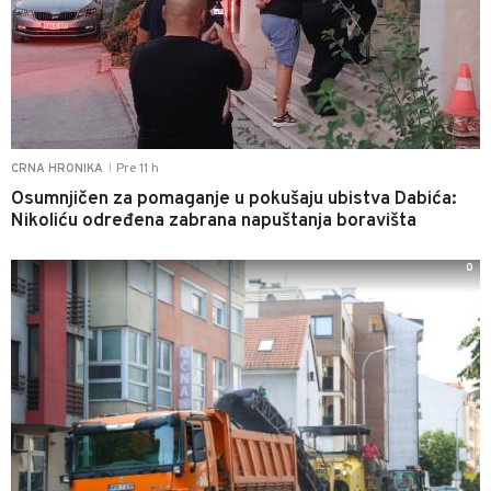
Pre 11 h
CRNA HRONIKA
|
Osumnjičen za pomaganje u pokušaju ubistva Dabića:
Nikoliću određena zabrana napuštanja boravišta
0