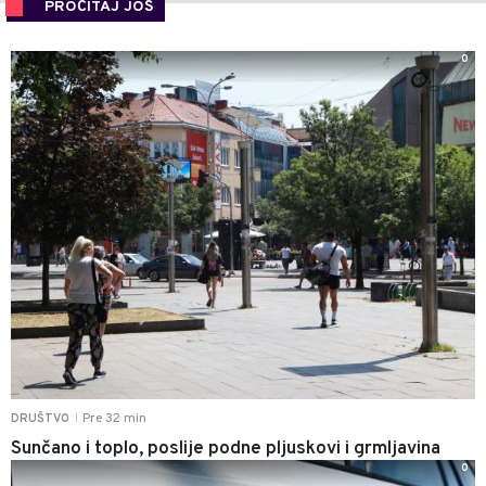
PROČITAJ JOŠ
0
Pre 32 min
DRUŠTVO
|
Sunčano i toplo, poslije podne pljuskovi i grmljavina
0