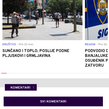
DRUŠTVO
Pre 32 min
REGION
Pre 36 
|
|
SUNČANO I TOPLO, POSLIJE PODNE
PODVODIO D
PLJUSKOVI I GRMLJAVINA
BANJALUKE 
OSUĐENIK P
ZATVORU
KOMENTARI
1
SVI KOMENTARI