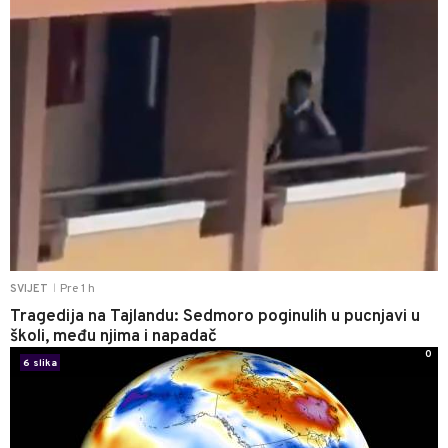
Pre 1 h
SVIJET
|
Tragedija na Tajlandu: Sedmoro poginulih u pucnjavi u
školi, među njima i napadač
0
6 slika