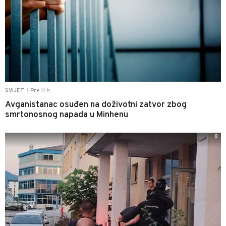
Pre 11 h
SVIJET
|
Avganistanac osuđen na doživotni zatvor zbog
smrtonosnog napada u Minhenu
0