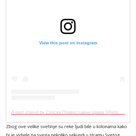
View this post on Instagram
A post shared by Српска Православна Црква (@infospc.rs)
Zbog ove velike svetinje su reke ljudi bile u kolonama kako
bi je vidjele na svega nekoliko sekundi u Hramu Svetog