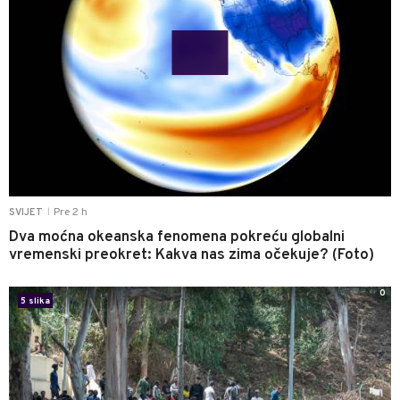
Pre 2 h
SVIJET
|
Dva moćna okeanska fenomena pokreću globalni
vremenski preokret: Kakva nas zima očekuje? (Foto)
0
5 slika