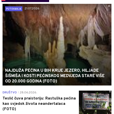
0
21.07.2026.
PUTOVANJA
NAJDUŽA PEĆINA U BIH KRIJE JEZERO, HILJADE
ŠIŠMIŠA I KOSTI PEĆINSKOG MEDVJEDA STARE VIŠE
OD 20.000 GODINA (FOTO)
0
DRUŠTVO
28.06.2026.
|
Teslić čuva praistoriju: Rastuška pećina
kao svjedok života neandertalaca
(FOTO)