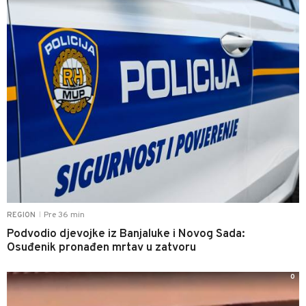
Pre 36 min
REGION
|
Podvodio djevojke iz Banjaluke i Novog Sada:
Osuđenik pronađen mrtav u zatvoru
0