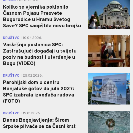
REGION
02.06.2026.
|
Koliko se vjernika poklonilo
Časnom Pojasu Presvete
Bogorodice u Hramu Svetog
Save? SPC saopštila novu brojku
0
DRUŠTVO
10.04.2026.
|
Vaskršnja poslanica SPC:
Zastrašujući događaji u svijetu
poziv na budnost i utvrđenje u
Bogu (VIDEO)
2
DRUŠTVO
25.02.2026.
|
Parohijski dom u centru
Banjaluke gotov do jula 2027:
SPC izabrala izvođača radova
(FOTO)
0
DRUŠTVO
19.01.2026.
|
Danas Bogojavljenje: Širom
Srpske plivaće se za Časni krst