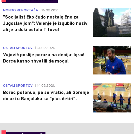
4
MONDO REPORTAŽA
16.02.2021.
|
"Socijalističko čudo nostalgično za
Jugoslavijom": Velenje je izgubilo naziv,
ali je u duši ostalo Titovo!
1
OSTALI SPORTOVI
14.02.2021.
|
Vujović poslije poraza na debiju: Igrači
Borca kasno shvatili da mogu!
3
OSTALI SPORTOVI
14.02.2021.
|
Borac potonuo, pa se vratio, ali Gorenje
dolazi u Banjaluku sa "plus četiri"!