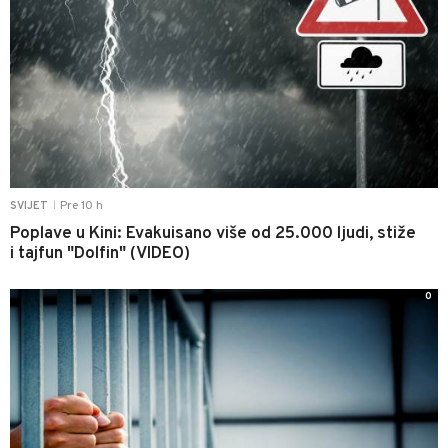
Pre 10 h
SVIJET
|
Poplave u Kini: Evakuisano više od 25.000 ljudi, stiže
i tajfun "Dolfin" (VIDEO)
0