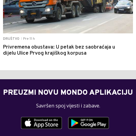
Pre 11 h
DRUŠTVO
|
Privremena obustava: U petak bez saobraćaja u
dijelu Ulice Prvog krajiškog korpusa
PREUZMI NOVU MONDO APLIKACIJU
Savršen spoj vijesti i zabave.