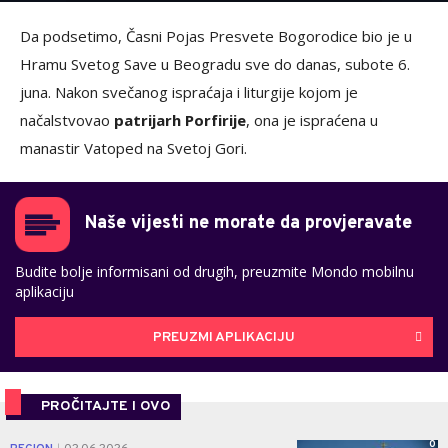
Da podsetimo, Časni Pojas Presvete Bogorodice bio je u
Hramu Svetog Save u Beogradu sve do danas, subote 6.
juna. Nakon svečanog ispraćaja i liturgije kojom je
načalstvovao
patrijarh Porfirije
, ona je ispraćena u
manastir Vatoped na Svetoj Gori.
Naše vijesti ne morate da provjeravate
Budite bolje informisani od drugih, preuzmite Mondo mobilnu
aplikaciju
PREUZMI APLIKACIJU
PROČITAJTE I OVO
0