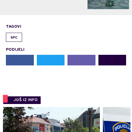
TAGOVI
SPC
PODIJELI
JOŠ IZ INFO
0