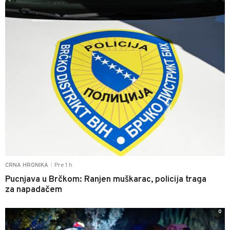
Pre 1 h
CRNA HRONIKA
|
Pucnjava u Brčkom: Ranjen muškarac, policija traga
za napadačem
0