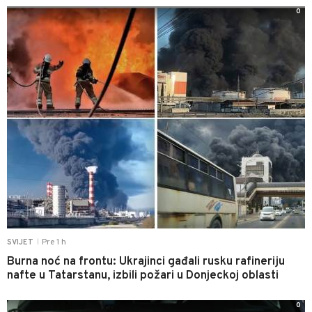
0
Pre 1 h
SVIJET
|
Burna noć na frontu: Ukrajinci gađali rusku rafineriju
nafte u Tatarstanu, izbili požari u Donjeckoj oblasti
0