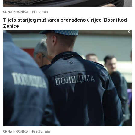
Pre 9 min
CRNA HRONIKA
|
Tijelo starijeg muškarca pronađeno u rijeci Bosni kod
Zenice
0
Pre 28 min
CRNA HRONIKA
|