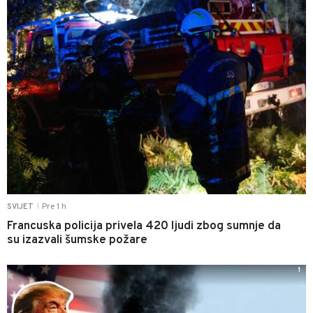
Pre 1 h
SVIJET
|
Francuska policija privela 420 ljudi zbog sumnje da
su izazvali šumske požare
1