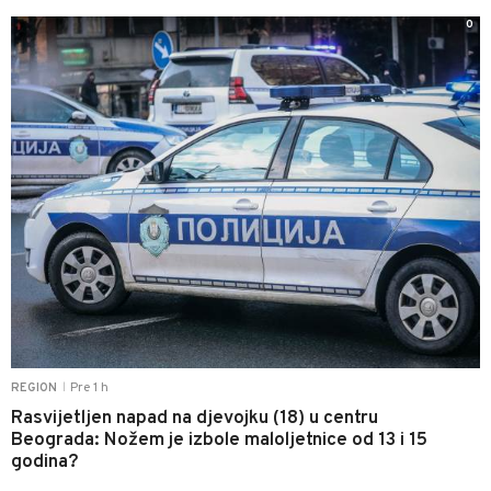
0
Pre 1 h
REGION
|
Rasvijetljen napad na djevojku (18) u centru
Beograda: Nožem je izbole maloljetnice od 13 i 15
godina?