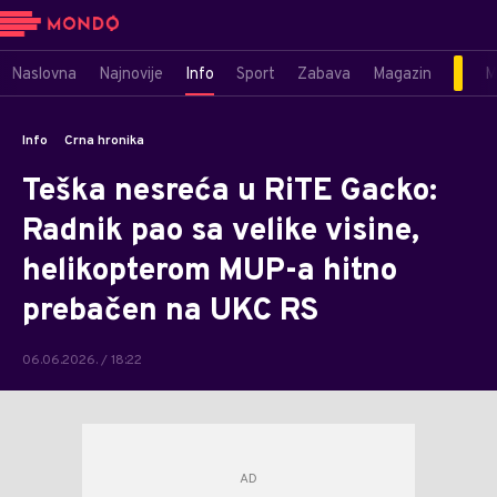
Naslovna
Najnovije
Info
Sport
Zabava
Magazin
M
Info
Crna hronika
Teška nesreća u RiTE Gacko:
Radnik pao sa velike visine,
helikopterom MUP-a hitno
prebačen na UKC RS
06.06.2026. / 18:22