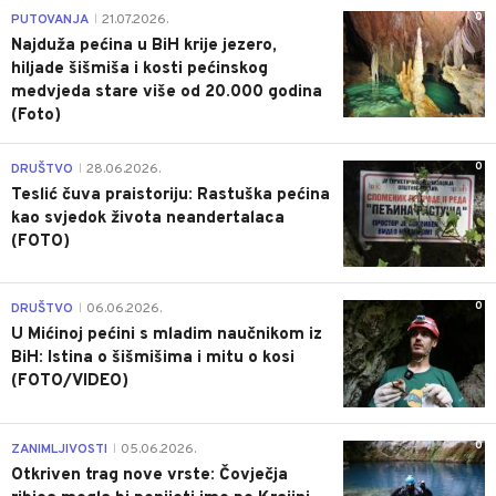
0
PUTOVANJA
21.07.2026.
|
Najduža pećina u BiH krije jezero,
hiljade šišmiša i kosti pećinskog
medvjeda stare više od 20.000 godina
(Foto)
0
DRUŠTVO
28.06.2026.
|
Teslić čuva praistoriju: Rastuška pećina
kao svjedok života neandertalaca
(FOTO)
0
DRUŠTVO
06.06.2026.
|
U Mićinoj pećini s mladim naučnikom iz
BiH: Istina o šišmišima i mitu o kosi
(FOTO/VIDEO)
0
ZANIMLJIVOSTI
05.06.2026.
|
Otkriven trag nove vrste: Čovječja