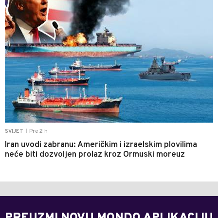
Pre 2 h
SVIJET
|
Iran uvodi zabranu: Američkim i izraelskim plovilima
neće biti dozvoljen prolaz kroz Ormuski moreuz
PREUZMI NOVU MONDO APLIKACIJU