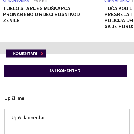
CRNA HRONIKA
Pre 9 min
CRNA HRONIKA
|
|
TIJELO STARIJEG MUŠKARCA
TUČA KOD L
PRONAĐENO U RIJECI BOSNI KOD
PRESRELA I
ZENICE
POLICIJA UH
GA JE POKU
KOMENTARI
0
SVI KOMENTARI
Upiši ime