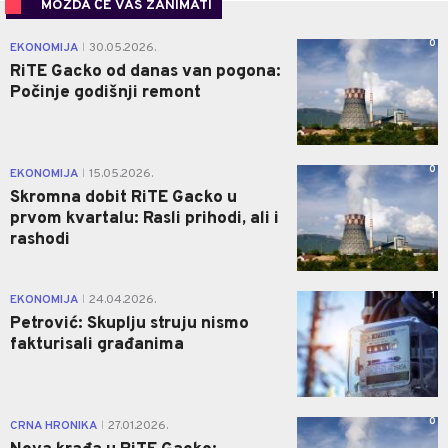
MOŽDA ĆE VAS ZANIMATI
0
EKONOMIJA
30.05.2026.
|
RiTE Gacko od danas van pogona:
Počinje godišnji remont
0
EKONOMIJA
15.05.2026.
|
Skromna dobit RiTE Gacko u
prvom kvartalu: Rasli prihodi, ali i
rashodi
1
EKONOMIJA
24.04.2026.
|
Petrović: Skuplju struju nismo
fakturisali građanima
0
CRNA HRONIKA
27.01.2026.
|