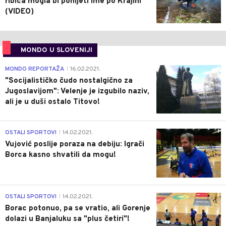
ribica mogla bi ponijeti ime po Krajini
(VIDEO)
MONDO U SLOVENIJI
4
MONDO REPORTAŽA
16.02.2021.
|
"Socijalističko čudo nostalgično za
Jugoslavijom": Velenje je izgubilo naziv,
ali je u duši ostalo Titovo!
1
OSTALI SPORTOVI
14.02.2021.
|
Vujović poslije poraza na debiju: Igrači
Borca kasno shvatili da mogu!
3
OSTALI SPORTOVI
14.02.2021.
|
Borac potonuo, pa se vratio, ali Gorenje
dolazi u Banjaluku sa "plus četiri"!