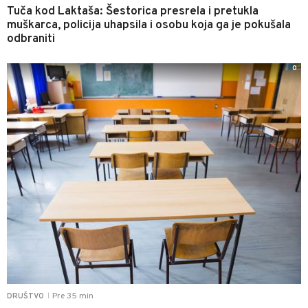
Tuča kod Laktaša: Šestorica presrela i pretukla
muškarca, policija uhapsila i osobu koja ga je pokušala
odbraniti
0
Pre 35 min
DRUŠTVO
|