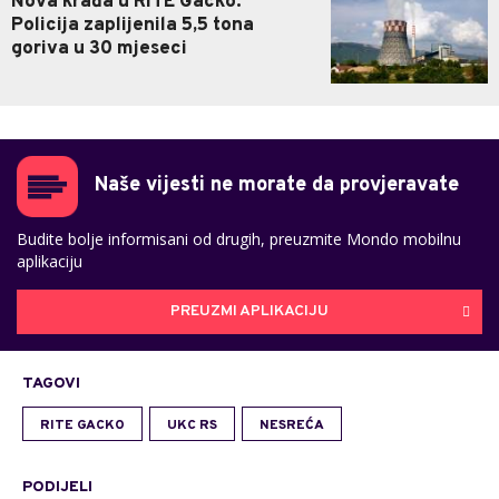
Nova krađa u RiTE Gacko:
Policija zaplijenila 5,5 tona
goriva u 30 mjeseci
Naše vijesti ne morate da provjeravate
Budite bolje informisani od drugih, preuzmite Mondo mobilnu
aplikaciju
PREUZMI APLIKACIJU
TAGOVI
RITE GACKO
UKC RS
NESREĆA
PODIJELI