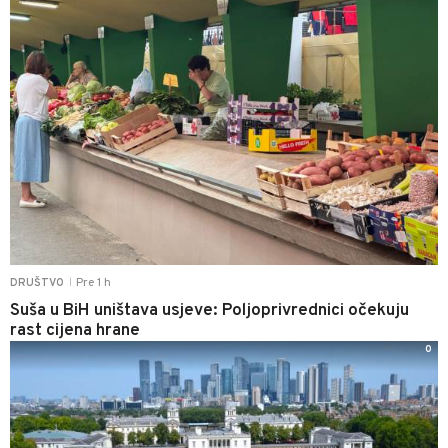
Pre 1 h
DRUŠTVO
|
Suša u BiH uništava usjeve: Poljoprivrednici očekuju
rast cijena hrane
0