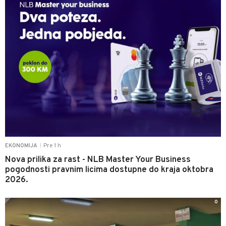
Pre 1 h
EKONOMIJA
|
Nova prilika za rast - NLB Master Your Business
pogodnosti pravnim licima dostupne do kraja oktobra
2026.
0