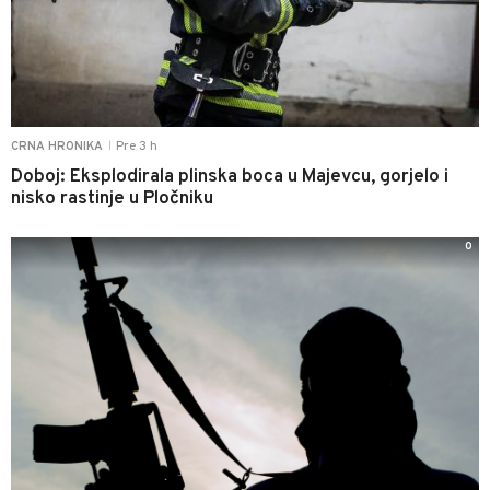
Pre 3 h
CRNA HRONIKA
|
Doboj: Eksplodirala plinska boca u Majevcu, gorjelo i
nisko rastinje u Pločniku
0