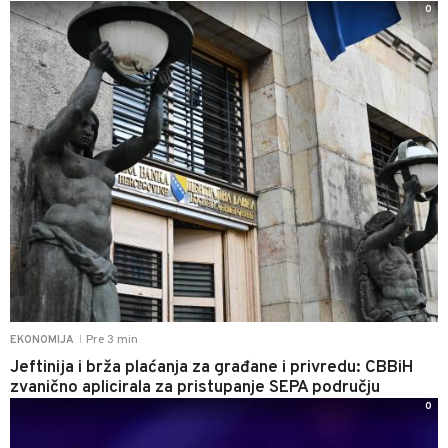
0
Pre 3 min
EKONOMIJA
|
Jeftinija i brža plaćanja za građane i privredu: CBBiH
zvanično aplicirala za pristupanje SEPA području
0