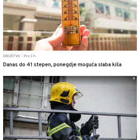
Pre 3 h
DRUŠTVO
|
Danas do 41 stepen, ponegdje moguća slaba kiša
0