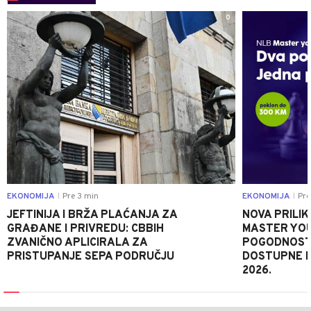
0
EKONOMIJA
Pre 3 min
EKONOMIJA
Pre 
|
|
JEFTINIJA I BRŽA PLAĆANJA ZA
NOVA PRILIK
GRAĐANE I PRIVREDU: CBBIH
MASTER YOU
ZVANIČNO APLICIRALA ZA
POGODNOSTI
PRISTUPANJE SEPA PODRUČJU
DOSTUPNE 
2026.