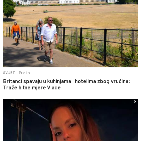
Pre 1 h
SVIJET
|
Britanci spavaju u kuhinjama i hotelima zbog vrućina:
Traže hitne mjere Vlade
0