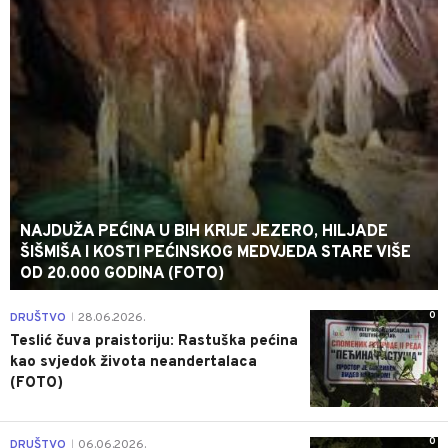
NAJDUŽA PEĆINA U BIH KRIJE JEZERO, HILJADE
ŠIŠMIŠA I KOSTI PEĆINSKOG MEDVJEDA STARE VIŠE
OD 20.000 GODINA (FOTO)
0
DRUŠTVO
28.06.2026.
|
Teslić čuva praistoriju: Rastuška pećina
kao svjedok života neandertalaca
(FOTO)
0
DRUŠTVO
06.06.2026.
|