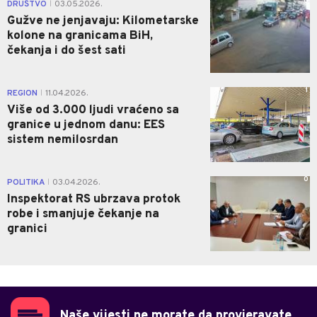
0
DRUŠTVO
03.05.2026.
|
Gužve ne jenjavaju: Kilometarske
kolone na granicama BiH,
čekanja i do šest sati
1
REGION
11.04.2026.
|
Više od 3.000 ljudi vraćeno sa
granice u jednom danu: EES
sistem nemilosrdan
0
POLITIKA
03.04.2026.
|
Inspektorat RS ubrzava protok
robe i smanjuje čekanje na
granici
Naše vijesti ne morate da provjeravate