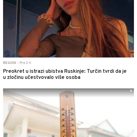
Pre 2 h
REGION
|
Preokret u istrazi ubistva Ruskinje: Turčin tvrdi da je
u zločinu učestvovalo više osoba
0