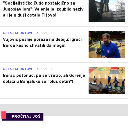
"Socijalističko čudo nostalgično za
Jugoslavijom": Velenje je izgubilo naziv,
ali je u duši ostalo Titovo!
1
OSTALI SPORTOVI
14.02.2021.
|
Vujović poslije poraza na debiju: Igrači
Borca kasno shvatili da mogu!
3
OSTALI SPORTOVI
14.02.2021.
|
Borac potonuo, pa se vratio, ali Gorenje
dolazi u Banjaluku sa "plus četiri"!
PROČITAJ JOŠ