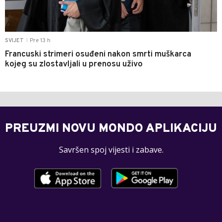
Pre 13 h
SVIJET
|
Francuski strimeri osuđeni nakon smrti muškarca
kojeg su zlostavljali u prenosu uživo
PREUZMI NOVU MONDO APLIKACIJU
Savršen spoj vijesti i zabave.