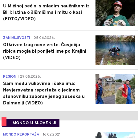
U Mićinoj pećini s mladim naučnikom iz
BiH: Istina o šišmišima i mitu o kosi
(FOTO/VIDEO)
0
ZANIMLJIVOSTI
05.06.2026.
|
Otkriven trag nove vrste: Čovječja
ribica mogla bi ponijeti ime po Krajini
(VIDEO)
0
REGION
29.05.2026.
|
Sam među vukovima i šakalima:
Nevjerovatna reportaža o jedinom
stanovniku zaboravljenog zaseoka u
Dalmaciji (VIDEO)
MONDO U SLOVENIJI
4
MONDO REPORTAŽA
16.02.2021.
|