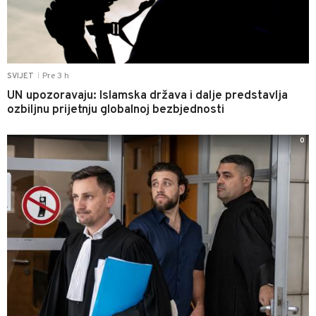
Pre 3 h
SVIJET
|
UN upozoravaju: Islamska država i dalje predstavlja
ozbiljnu prijetnju globalnoj bezbjednosti
0