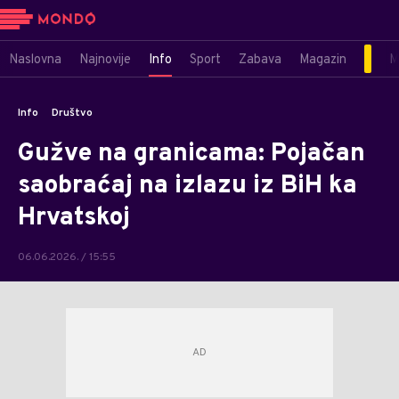
Naslovna
Najnovije
Info
Sport
Zabava
Magazin
M
Info
Društvo
Gužve na granicama: Pojačan
saobraćaj na izlazu iz BiH ka
Hrvatskoj
06.06.2026. / 15:55