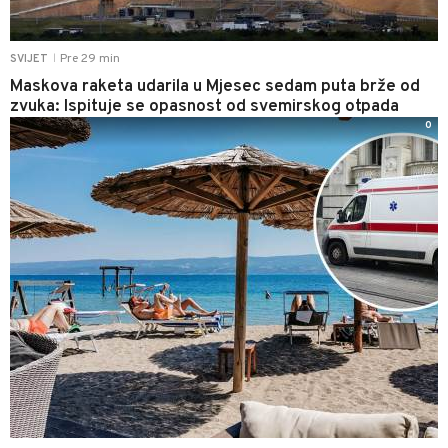
Pre 29 min
SVIJET
|
Maskova raketa udarila u Mjesec sedam puta brže od
zvuka: Ispituje se opasnost od svemirskog otpada
0