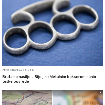
Pre 2 h
CRNA HRONIKA
|
Brutalno nasilje u Bijeljini: Metalnim bokserom nanio
teške povrede
0