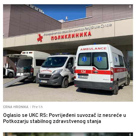
0
Pre 1 h
CRNA HRONIKA
|
Oglasio se UKC RS: Povrijeđeni suvozač iz nesreće u
Potkozarju stabilnog zdravstvenog stanja
0