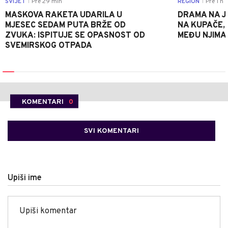
SVIJET
Pre 29 min
REGION
Pre 1 h
|
|
MASKOVA RAKETA UDARILA U
DRAMA NA J
MJESEC SEDAM PUTA BRŽE OD
NA KUPAČE, 
ZVUKA: ISPITUJE SE OPASNOST OD
MEĐU NJIMA 
SVEMIRSKOG OTPADA
KOMENTARI
0
SVI KOMENTARI
Upiši ime