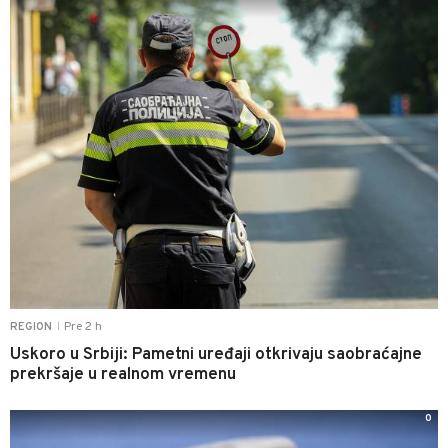
Pre 2 h
REGION
|
Uskoro u Srbiji: Pametni uređaji otkrivaju saobraćajne
prekršaje u realnom vremenu
0