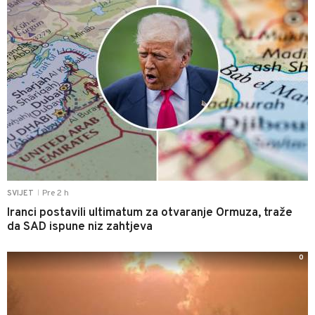
Pre 2 h
SVIJET
|
Iranci postavili ultimatum za otvaranje Ormuza, traže
da SAD ispune niz zahtjeva
0