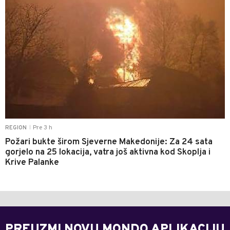
Pre 3 h
REGION
|
Požari bukte širom Sjeverne Makedonije: Za 24 sata
gorjelo na 25 lokacija, vatra još aktivna kod Skoplja i
Krive Palanke
PREUZMI NOVU MONDO APLIKACIJU