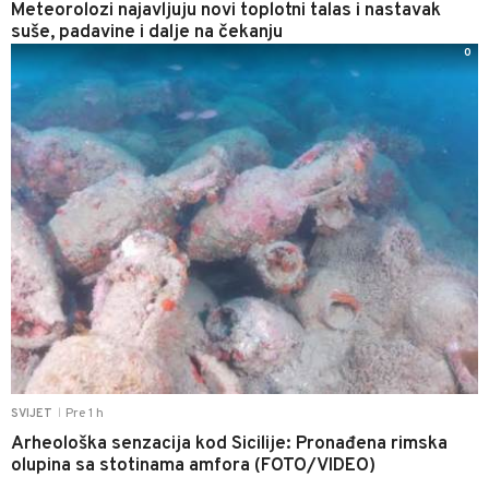
Meteorolozi najavljuju novi toplotni talas i nastavak
suše, padavine i dalje na čekanju
0
Pre 1 h
SVIJET
|
Arheološka senzacija kod Sicilije: Pronađena rimska
olupina sa stotinama amfora (FOTO/VIDEO)