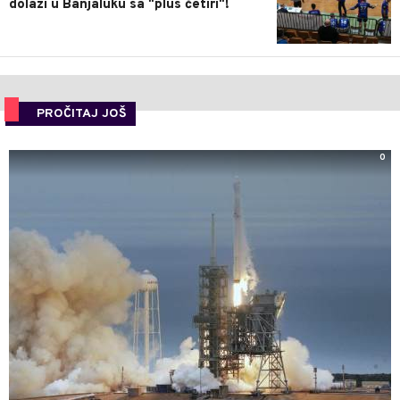
dolazi u Banjaluku sa "plus četiri"!
PROČITAJ JOŠ
0