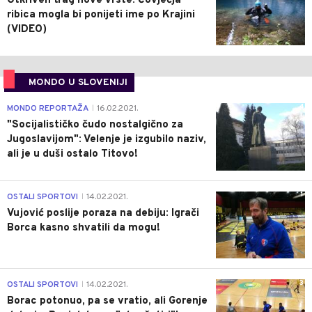
Otkriven trag nove vrste: Čovječja
ribica mogla bi ponijeti ime po Krajini
(VIDEO)
MONDO U SLOVENIJI
4
MONDO REPORTAŽA
16.02.2021.
|
"Socijalističko čudo nostalgično za
Jugoslavijom": Velenje je izgubilo naziv,
ali je u duši ostalo Titovo!
1
OSTALI SPORTOVI
14.02.2021.
|
Vujović poslije poraza na debiju: Igrači
Borca kasno shvatili da mogu!
3
OSTALI SPORTOVI
14.02.2021.
|
Borac potonuo, pa se vratio, ali Gorenje