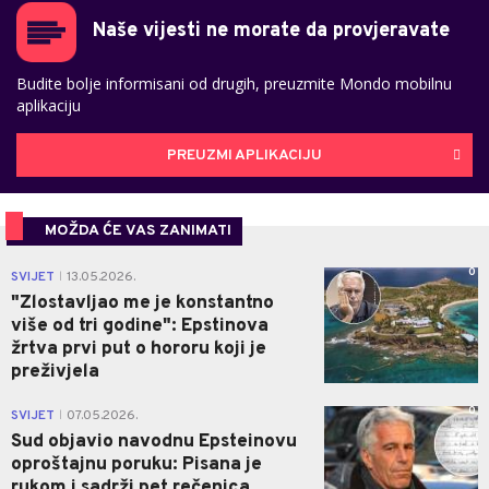
Naše vijesti ne morate da provjeravate
Budite bolje informisani od drugih, preuzmite Mondo mobilnu
aplikaciju
PREUZMI APLIKACIJU
MOŽDA ĆE VAS ZANIMATI
0
SVIJET
13.05.2026.
|
"Zlostavljao me je konstantno
više od tri godine": Epstinova
žrtva prvi put o hororu koji je
preživjela
0
SVIJET
07.05.2026.
|
Sud objavio navodnu Epsteinovu
oproštajnu poruku: Pisana je
rukom i sadrži pet rečenica