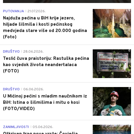
0
PUTOVANJA
21.07.2026.
|
Najduža pećina u BiH krije jezero,
hiljade šišmiša i kosti pećinskog
medvjeda stare više od 20.000 godina
(Foto)
0
DRUŠTVO
28.06.2026.
|
Teslić čuva praistoriju: Rastuška pećina
kao svjedok života neandertalaca
(FOTO)
0
DRUŠTVO
06.06.2026.
|
U Mićinoj pećini s mladim naučnikom iz
BiH: Istina o šišmišima i mitu o kosi
(FOTO/VIDEO)
0
ZANIMLJIVOSTI
05.06.2026.
|