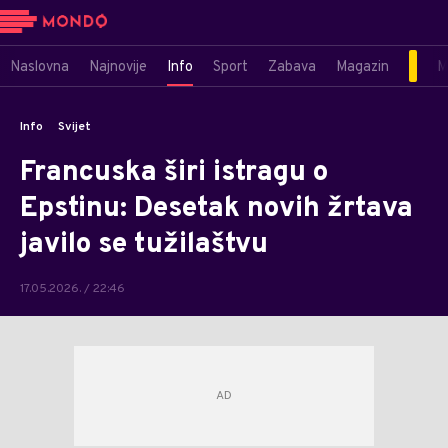
Naslovna
Najnovije
Info
Sport
Zabava
Magazin
M
Info
Svijet
Francuska širi istragu o
Epstinu: Desetak novih žrtava
javilo se tužilaštvu
17.05.2026. / 22:46