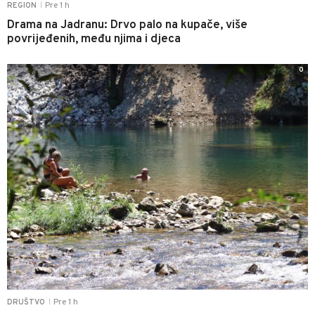
Pre 1 h
REGION
|
Drama na Jadranu: Drvo palo na kupače, više
povrijeđenih, među njima i djeca
0
Pre 1 h
DRUŠTVO
|