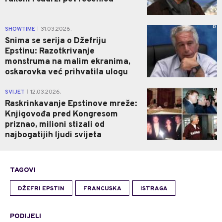
0
SHOWTIME
31.03.2026.
|
Snima se serija o Džefriju
Epstinu: Razotkrivanje
monstruma na malim ekranima,
oskarovka već prihvatila ulogu
0
SVIJET
12.03.2026.
|
Raskrinkavanje Epstinove mreže:
Knjigovođa pred Kongresom
priznao, milioni stizali od
najbogatijih ljudi svijeta
TAGOVI
DŽEFRI EPSTIN
FRANCUSKA
ISTRAGA
PODIJELI