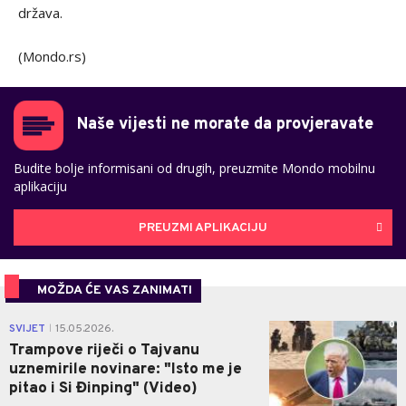
država.
(Mondo.rs)
Naše vijesti ne morate da provjeravate
Budite bolje informisani od drugih, preuzmite Mondo mobilnu
aplikaciju
PREUZMI APLIKACIJU
MOŽDA ĆE VAS ZANIMATI
0
SVIJET
15.05.2026.
|
Trampove riječi o Tajvanu
uznemirile novinare: "Isto me je
pitao i Si Đinping" (Video)