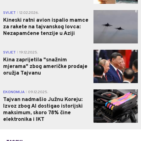
0
SVIJET
12.02.2026.
|
Kineski ratni avion ispalio mamce
za rakete na tajvanskog lovca:
Nezapamćene tenzije u Aziji
0
SVIJET
19.12.2025.
|
Kina zaprijetila "snažnim
mjerama" zbog američke prodaje
oružja Tajvanu
0
EKONOMIJA
09.12.2025.
|
Tajvan nadmašio Južnu Koreju:
Izvoz zbog AI dostigao istorijski
maksimum, skoro 78% čine
elektronika i IKT