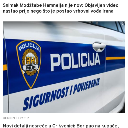
Snimak Modžtabe Hamneija nije nov: Objavljen video
nastao prije nego što je postao vrhovni vođa Irana
0
Pre 11 h
REGION
|
Novi detalji nesreće u Crikvenici: Bor pao na kupače,