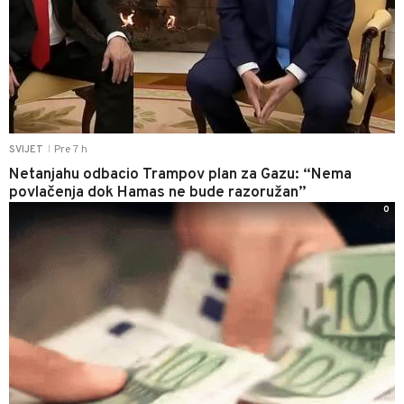
Pre 7 h
SVIJET
|
Netanjahu odbacio Trampov plan za Gazu: “Nema
povlačenja dok Hamas ne bude razoružan”
0