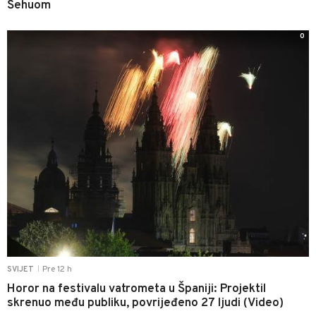
Šehuom
0
Pre 12 h
SVIJET
|
Horor na festivalu vatrometa u Španiji: Projektil
skrenuo među publiku, povrijeđeno 27 ljudi (Video)