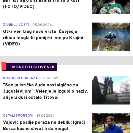
BiH: Istina o šišmišima i mitu o kosi
(FOTO/VIDEO)
0
ZANIMLJIVOSTI
05.06.2026.
|
Otkriven trag nove vrste: Čovječja
ribica mogla bi ponijeti ime po Krajini
(VIDEO)
MONDO U SLOVENIJI
4
MONDO REPORTAŽA
16.02.2021.
|
"Socijalističko čudo nostalgično za
Jugoslavijom": Velenje je izgubilo naziv,
ali je u duši ostalo Titovo!
1
OSTALI SPORTOVI
14.02.2021.
|
Vujović poslije poraza na debiju: Igrači
Borca kasno shvatili da mogu!