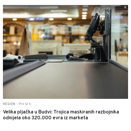
0
Pre 12 h
REGION
|
Velika pljačka u Budvi: Trojica maskiranih razbojnika
odnijela oko 320.000 evra iz marketa