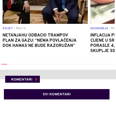
SVIJET
Pre 7 h
EKONOMIJA
Pre
|
|
NETANJAHU ODBACIO TRAMPOV
INFLACIJA P
PLAN ZA GAZU: “NEMA POVLAČENJA
CIJENE U S
DOK HAMAS NE BUDE RAZORUŽAN”
PORASLE 4,
SKUPLJE 30
KOMENTARI
0
SVI KOMENTARI