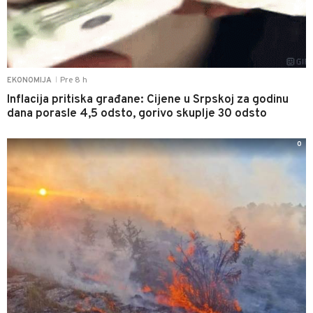
Pre 8 h
EKONOMIJA
|
Inflacija pritiska građane: Cijene u Srpskoj za godinu
dana porasle 4,5 odsto, gorivo skuplje 30 odsto
0