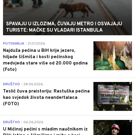
SPAVAJU U IZLOZIMA, ČUVAJU METRO I OSVAJAJU
TURISTE: MAČKE SU VLADARI ISTANBULA
0
PUTOVANJA
21.07.2026.
|
Najduža pećina u BiH krije jezero,
hiljade šišmiša i kosti pećinskog
medvjeda stare više od 20.000 godina
(Foto)
0
DRUŠTVO
28.06.2026.
|
Teslić čuva praistoriju: Rastuška pećina
kao svjedok života neandertalaca
(FOTO)
0
DRUŠTVO
06.06.2026.
|
U Mićinoj pećini s mladim naučnikom iz