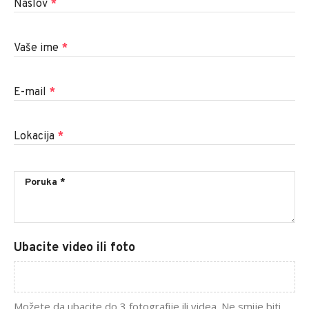
Naslov
*
Vaše ime
*
E-mail
*
Lokacija
*
Ubacite video ili foto
Možete da ubacite do 3 fotografije ili videa. Ne smije biti