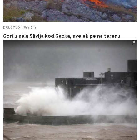
Pre 8 h
DRUŠTVO
|
Gori u selu Slivlja kod Gacka, sve ekipe na terenu
0