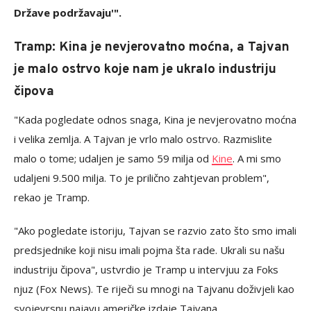
Države podržavaju'".
Tramp: Kina je nevjerovatno moćna, a Tajvan
je malo ostrvo koje nam je ukralo industriju
čipova
"Kada pogledate odnos snaga, Kina je nevjerovatno moćna
i velika zemlja. A Tajvan je vrlo malo ostrvo. Razmislite
malo o tome; udaljen je samo 59 milja od
Kine
. A mi smo
udaljeni 9.500 milja. To je prilično zahtjevan problem",
rekao je Tramp.
"Ako pogledate istoriju, Tajvan se razvio zato što smo imali
predsjednike koji nisu imali pojma šta rade. Ukrali su našu
industriju čipova", ustvrdio je Tramp u intervjuu za Foks
njuz (Fox News). Te riječi su mnogi na Tajvanu doživjeli kao
svojevrsnu najavu američke izdaje Tajvana.