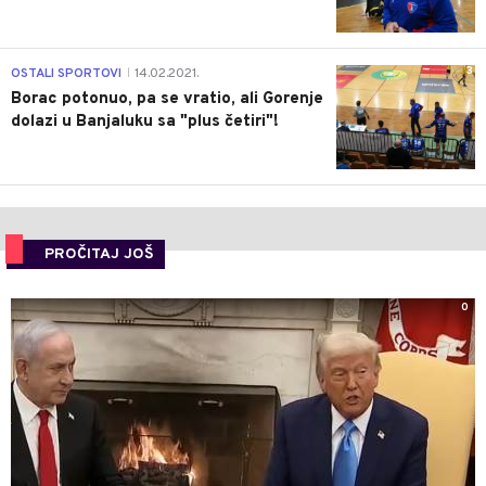
3
OSTALI SPORTOVI
14.02.2021.
|
Borac potonuo, pa se vratio, ali Gorenje
dolazi u Banjaluku sa "plus četiri"!
PROČITAJ JOŠ
0