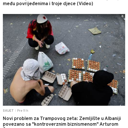
među povrijeđenima i troje djece (Video)
0
Pre 11 h
SVIJET
|
Novi problem za Trampovog zeta: Zemljište u Albaniji
povezano sa "kontroverznim biznismenom" Arturom