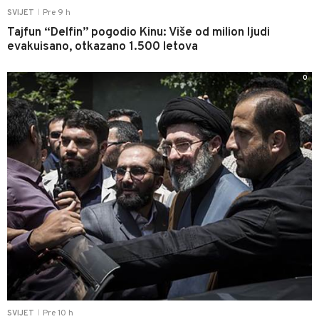
Pre 9 h
SVIJET
|
Tajfun “Delfin” pogodio Kinu: Više od milion ljudi
evakuisano, otkazano 1.500 letova
0
Pre 10 h
SVIJET
|