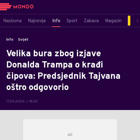
Naslovna
Najnovije
Info
Sport
Zabava
Magazin
M
Info
Svijet
Velika bura zbog izjave
Donalda Trampa o krađi
čipova: Predsjednik Tajvana
oštro odgovorio
17.05.2026. / 18:32