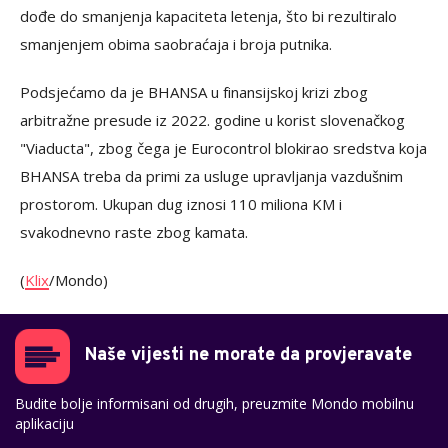
dođe do smanjenja kapaciteta letenja, što bi rezultiralo
smanjenjem obima saobraćaja i broja putnika.
Podsjećamo da je BHANSA u finansijskoj krizi zbog
arbitražne presude iz 2022. godine u korist slovenačkog
"Viaducta", zbog čega je Eurocontrol blokirao sredstva koja
BHANSA treba da primi za usluge upravljanja vazdušnim
prostorom. Ukupan dug iznosi 110 miliona KM i
svakodnevno raste zbog kamata.
(
Klix
/Mondo)
Naše vijesti ne morate da provjeravate
Budite bolje informisani od drugih, preuzmite Mondo mobilnu
aplikaciju