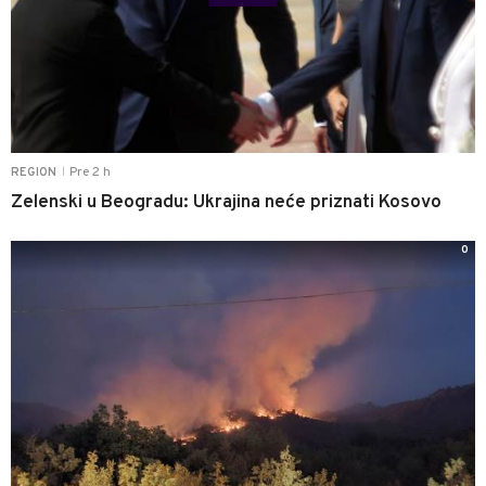
Pre 2 h
REGION
|
Zelenski u Beogradu: Ukrajina neće priznati Kosovo
0