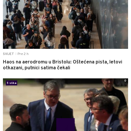
Pre 2 h
SVIJET
|
Haos na aerodromu u Bristolu: Oštećena pista, letovi
otkazani, putnici satima čekali
0
5 slika