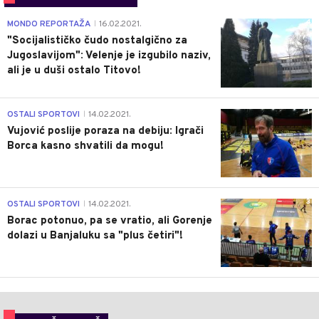
4
MONDO REPORTAŽA
16.02.2021.
|
"Socijalističko čudo nostalgično za
Jugoslavijom": Velenje je izgubilo naziv,
ali je u duši ostalo Titovo!
1
OSTALI SPORTOVI
14.02.2021.
|
Vujović poslije poraza na debiju: Igrači
Borca kasno shvatili da mogu!
3
OSTALI SPORTOVI
14.02.2021.
|
Borac potonuo, pa se vratio, ali Gorenje
dolazi u Banjaluku sa "plus četiri"!