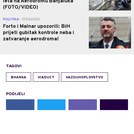
leta na Aerodromu Banjaluka
(FOTO/VIDEO)
0
POLITIKA
17.04.2025.
|
Forto i Malnar upozorili: BiH
prijeti gubitak kontrole neba i
zatvaranje aerodroma!
TAGOVI
BHANSA
VIADUCT
VAZDUHOPLOVSTVO
PODIJELI