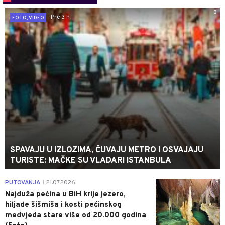
0
Pre 3 h
FOTO, VIDEO
SPAVAJU U IZLOZIMA, ČUVAJU METRO I OSVAJAJU
TURISTE: MAČKE SU VLADARI ISTANBULA
0
PUTOVANJA
21.07.2026.
|
Najduža pećina u BiH krije jezero,
hiljade šišmiša i kosti pećinskog
medvjeda stare više od 20.000 godina