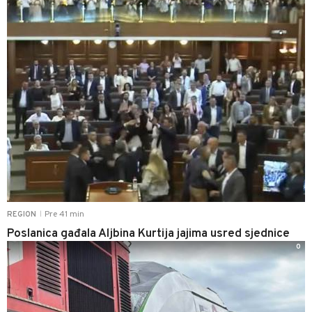
Pre 41 min
REGION
|
Poslanica gađala Aljbina Kurtija jajima usred sjednice
0