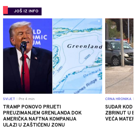
JOŠ IZ INFO
0
SVIJET
Pre 4 min
CRNA HRONIKA
|
|
TRAMP PONOVO PRIJETI
SUDAR KOD 
PREUZIMANJEM GRENLANDA DOK
ZBRINUT U B
AMERIČKA NAFTNA KOMPANIJA
VEĆA MATER
ULAZI U ZAŠTIĆENU ZONU