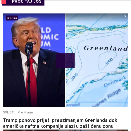
PROČITAJ JOŠ
0
4 slika
Pre 4 min
SVIJET
|
Tramp ponovo prijeti preuzimanjem Grenlanda dok
američka naftna kompanija ulazi u zaštićenu zonu