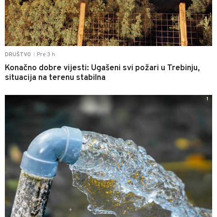
Pre 3 h
DRUŠTVO
|
Konačno dobre vijesti: Ugašeni svi požari u Trebinju,
situacija na terenu stabilna
1