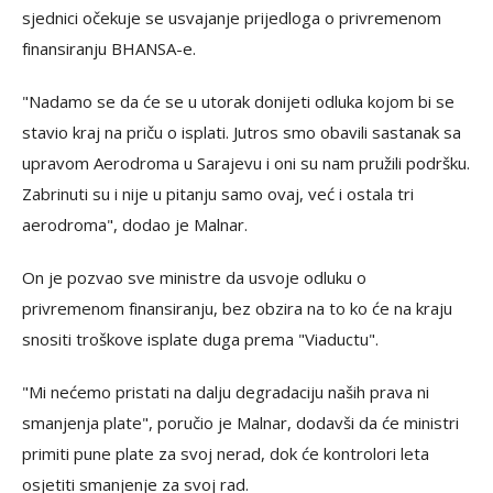
sjednici očekuje se usvajanje prijedloga o privremenom
finansiranju BHANSA-e.
"Nadamo se da će se u utorak donijeti odluka kojom bi se
stavio kraj na priču o isplati. Jutros smo obavili sastanak sa
upravom Aerodroma u Sarajevu i oni su nam pružili podršku.
Zabrinuti su i nije u pitanju samo ovaj, već i ostala tri
aerodroma", dodao je Malnar.
On je pozvao sve ministre da usvoje odluku o
privremenom finansiranju, bez obzira na to ko će na kraju
snositi troškove isplate duga prema "Viaductu".
"Mi nećemo pristati na dalju degradaciju naših prava ni
smanjenja plate", poručio je Malnar, dodavši da će ministri
primiti pune plate za svoj nerad, dok će kontrolori leta
osjetiti smanjenje za svoj rad.