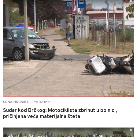
0
Pre 32 min
CRNA HRONIKA
|
Sudar kod Brčkog: Motociklista zbrinut u bolnici,
pričinjena veća materijalna šteta
0