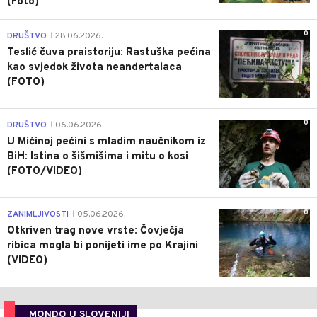
(Foto)
0
DRUŠTVO
28.06.2026.
|
Teslić čuva praistoriju: Rastuška pećina
kao svjedok života neandertalaca
(FOTO)
0
DRUŠTVO
06.06.2026.
|
U Mićinoj pećini s mladim naučnikom iz
BiH: Istina o šišmišima i mitu o kosi
(FOTO/VIDEO)
0
ZANIMLJIVOSTI
05.06.2026.
|
Otkriven trag nove vrste: Čovječja
ribica mogla bi ponijeti ime po Krajini
(VIDEO)
MONDO U SLOVENIJI