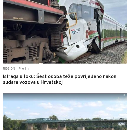
Pre 1 h
REGION
|
Istraga u toku: Šest osoba teže povrijeđeno nakon
sudara vozova u Hrvatskoj
0