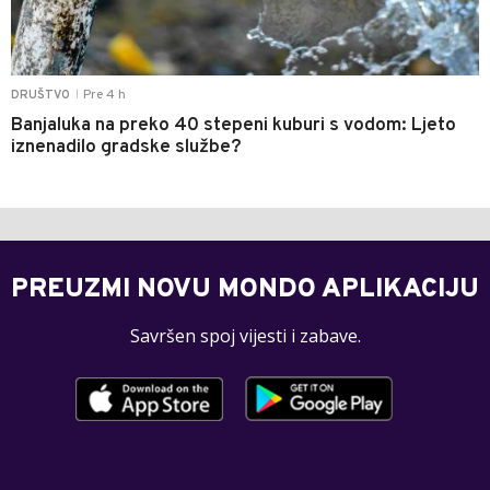
Pre 4 h
DRUŠTVO
|
Banjaluka na preko 40 stepeni kuburi s vodom: Ljeto
iznenadilo gradske službe?
PREUZMI NOVU MONDO APLIKACIJU
Savršen spoj vijesti i zabave.