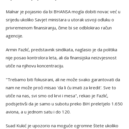
Malnar je pojasnio da bi BHANSA mogla dobiti novac već u
srijedu ukoliko Savjet ministara u utorak usvoji odluku o
privremenom finansiranju, čime bi se odblokirao račun
agencije.
Armin Fazlić, predstavnik sindikata, naglasio je da politika
nije posao kontrolora leta, ali da finansijska neizvjesnost
utiče na njihovu koncentraciju.
"Trebamo biti fokusirani, ali ne može svako garantovati da
nam ne može proći misao 'da li ću imati za kredit'. Sve to
utiče na nas, svi smo od krvi i mesa", rekao je Fazlić,
podsjetivši da je samo u subotu preko BiH preletjelo 1.650
aviona, a u jednom satu i do 120.
Suad Kukić je upozorio na moguće ogromne štete ukoliko