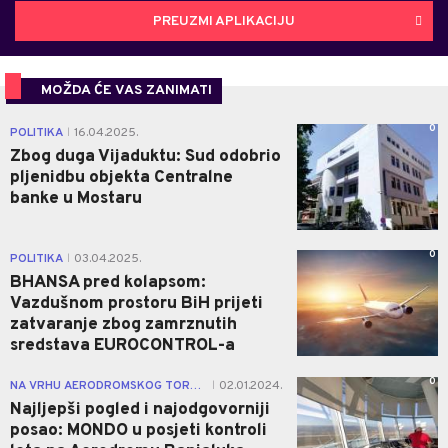
PREUZMI APLIKACIJU
MOŽDA ĆE VAS ZANIMATI
0
POLITIKA
16.04.2025.
|
Zbog duga Vijaduktu: Sud odobrio
pljenidbu objekta Centralne
banke u Mostaru
0
POLITIKA
03.04.2025.
|
BHANSA pred kolapsom:
Vazdušnom prostoru BiH prijeti
zatvaranje zbog zamrznutih
sredstava EUROCONTROL-a
0
NA VRHU AERODROMSKOG TORNJA
02.01.2024.
|
Najljepši pogled i najodgovorniji
posao: MONDO u posjeti kontroli