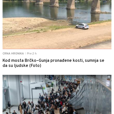
Pre 2 h
CRNA HRONIKA
|
Kod mosta Brčko–Gunja pronađene kosti, sumnja se
da su ljudske (Foto)
0