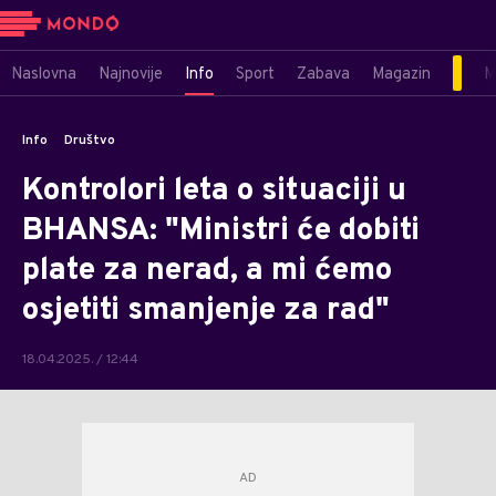
Naslovna
Najnovije
Info
Sport
Zabava
Magazin
M
Info
Društvo
Kontrolori leta o situaciji u
BHANSA: "Ministri će dobiti
plate za nerad, a mi ćemo
osjetiti smanjenje za rad"
18.04.2025. / 12:44