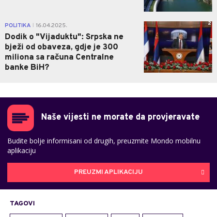
2
POLITIKA
16.04.2025.
|
Dodik o "Vijaduktu": Srpska ne
bježi od obaveza, gdje je 300
miliona sa računa Centralne
banke BiH?
Naše vijesti ne morate da provjeravate
Budite bolje informisani od drugih, preuzmite Mondo mobilnu
aplikaciju
PREUZMI APLIKACIJU
TAGOVI