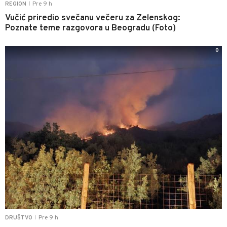
Pre 9 h
REGION
|
Vučić priredio svečanu večeru za Zelenskog:
Poznate teme razgovora u Beogradu (Foto)
0
Pre 9 h
DRUŠTVO
|