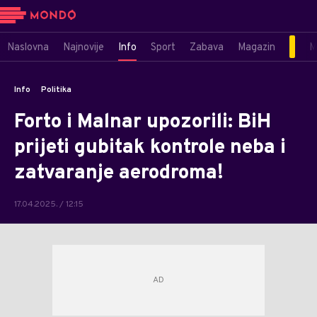
Naslovna
Najnovije
Info
Sport
Zabava
Magazin
M
Info
Politika
Forto i Malnar upozorili: BiH
prijeti gubitak kontrole neba i
zatvaranje aerodroma!
17.04.2025. / 12:15