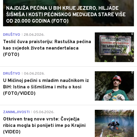
NAJDUŽA PEĆINA U BIH KRIJE JEZERO, HILJADE
ŠIŠMIŠA I KOSTI PEĆINSKOG MEDVJEDA STARE VIŠE
OD 20.000 GODINA (FOTO)
0
DRUŠTVO
28.06.2026.
|
Teslić čuva praistoriju: Rastuška pećina
kao svjedok života neandertalaca
(FOTO)
0
DRUŠTVO
06.06.2026.
|
U Mićinoj pećini s mladim naučnikom iz
BiH: Istina o šišmišima i mitu o kosi
(FOTO/VIDEO)
0
ZANIMLJIVOSTI
05.06.2026.
|
Otkriven trag nove vrste: Čovječja
ribica mogla bi ponijeti ime po Krajini
(VIDEO)