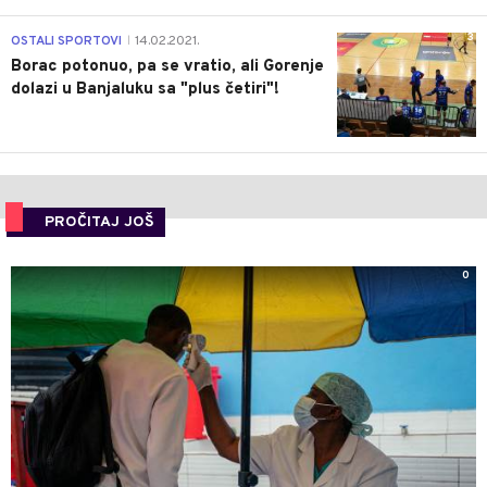
3
OSTALI SPORTOVI
14.02.2021.
|
Borac potonuo, pa se vratio, ali Gorenje
dolazi u Banjaluku sa "plus četiri"!
PROČITAJ JOŠ
0