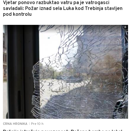
Vjetar ponovo razbuktao vatru pa je vatrogasci
savladali: Požar iznad sela Luka kod Trebinja stavljen
pod kontrolu
0
Pre 10 h
CRNA HRONIKA
|