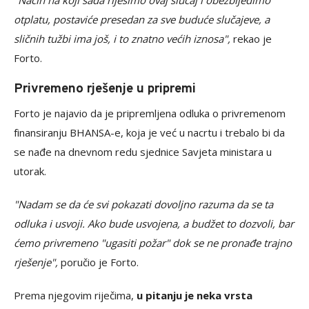
"Način na koji sada riješimo ovaj slučaj i obezbijedimo
otplatu, postaviće presedan za sve buduće slučajeve, a
sličnih tužbi ima još, i to znatno većih iznosa",
rekao je
Forto.
Privremeno rješenje u pripremi
Forto je najavio da je pripremljena odluka o privremenom
finansiranju BHANSA-e, koja je već u nacrtu i trebalo bi da
se nađe na dnevnom redu sjednice Savjeta ministara u
utorak.
"Nadam se da će svi pokazati dovoljno razuma da se ta
odluka i usvoji. Ako bude usvojena, a budžet to dozvoli, bar
ćemo privremeno "ugasiti požar" dok se ne pronađe trajno
rješenje",
poručio je Forto.
Prema njegovim riječima,
u pitanju je neka vrsta