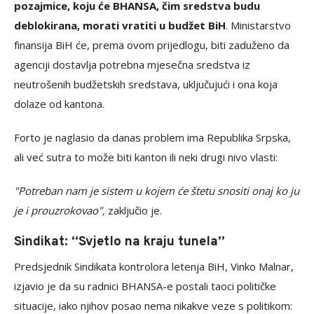
pozajmice, koju će BHANSA, čim sredstva budu
deblokirana, morati vratiti u budžet BiH
. Ministarstvo
finansija BiH će, prema ovom prijedlogu, biti zaduženo da
agenciji dostavlja potrebna mjesečna sredstva iz
neutrošenih budžetskih sredstava, uključujući i ona koja
dolaze od kantona.
Forto je naglasio da danas problem ima Republika Srpska,
ali već sutra to može biti kanton ili neki drugi nivo vlasti:
"Potreban nam je sistem u kojem će štetu snositi onaj ko ju
je i prouzrokovao",
zaključio je.
Sindikat: “Svjetlo na kraju tunela”
Predsjednik Sindikata kontrolora letenja BiH, Vinko Malnar,
izjavio je da su radnici BHANSA-e postali taoci političke
situacije, iako njihov posao nema nikakve veze s politikom: