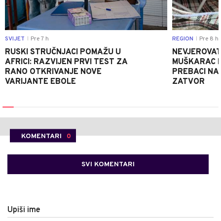
SVIJET
Pre 7 h
REGION
Pre 8 h
|
|
RUSKI STRUČNJACI POMAŽU U
NEVJEROVATA
AFRICI: RAZVIJEN PRVI TEST ZA
MUŠKARAC H
RANO OTKRIVANJE NOVE
PREBACI NA
VARIJANTE EBOLE
ZATVOR
KOMENTARI
0
SVI KOMENTARI
Upiši ime