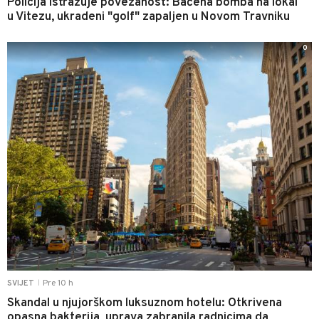
Policija istražuje povezanost: Bačena bomba na lokal
u Vitezu, ukradeni "golf" zapaljen u Novom Travniku
0
Pre 10 h
SVIJET
|
Skandal u njujorškom luksuznom hotelu: Otkrivena
opasna bakterija, uprava zabranila radnicima da