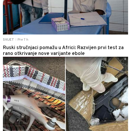
Pre 7 h
SVIJET
|
Ruski stručnjaci pomažu u Africi: Razvijen prvi test za
rano otkrivanje nove varijante ebole
0