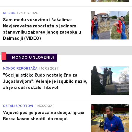
0
REGION
29.05.2026.
|
Sam među vukovima i šakalima:
Nevjerovatna reportaža o jedinom
stanovniku zaboravljenog zaseoka u
Dalmaciji (VIDEO)
MONDO U SLOVENIJI
4
MONDO REPORTAŽA
16.02.2021.
|
"Socijalističko čudo nostalgično za
Jugoslavijom": Velenje je izgubilo naziv,
ali je u duši ostalo Titovo!
1
OSTALI SPORTOVI
14.02.2021.
|
Vujović poslije poraza na debiju: Igrači
Borca kasno shvatili da mogu!