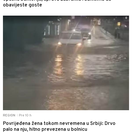
obavijeste goste
0
Pre 10 h
REGION
|
Povrijeđena žena tokom nevremena u Srbiji: Drvo
palo na nju, hitno prevezena u bolnicu