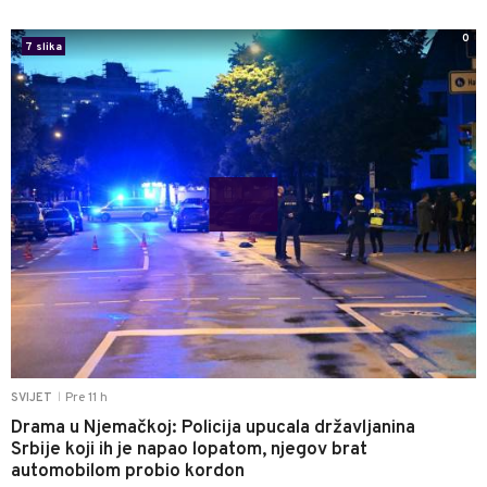
0
7 slika
Pre 11 h
SVIJET
|
Drama u Njemačkoj: Policija upucala državljanina
Srbije koji ih je napao lopatom, njegov brat
automobilom probio kordon