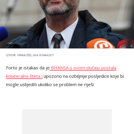
IZVOR: SRNA/ŽELJKA DOMAZET
Forto je istakao da je
BHANSA u ovom slučaju postala
kolateralna šteta i
upozorio na ozbiljnije posljedice koje bi
mogle uslijediti ukoliko se problem ne riješi: