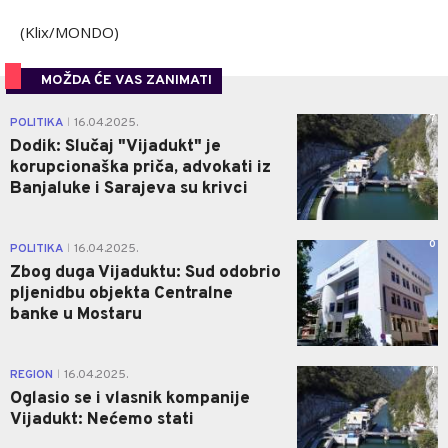
(Klix/MONDO)
MOŽDA ĆE VAS ZANIMATI
7
POLITIKA
16.04.2025.
|
Dodik: Slučaj "Vijadukt" je
korupcionaška priča, advokati iz
Banjaluke i Sarajeva su krivci
0
POLITIKA
16.04.2025.
|
Zbog duga Vijaduktu: Sud odobrio
pljenidbu objekta Centralne
banke u Mostaru
1
REGION
16.04.2025.
|
Oglasio se i vlasnik kompanije
Vijadukt: Nećemo stati