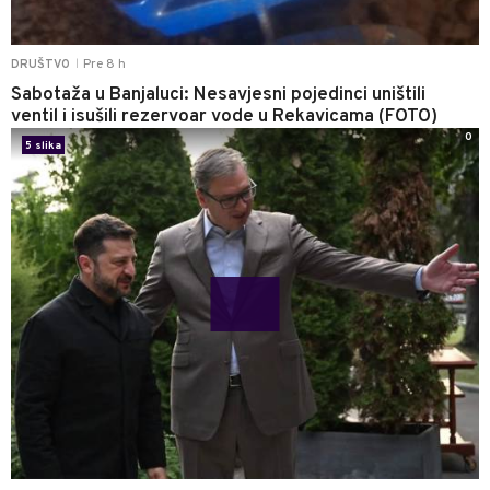
Pre 8 h
DRUŠTVO
|
Sabotaža u Banjaluci: Nesavjesni pojedinci uništili
ventil i isušili rezervoar vode u Rekavicama (FOTO)
0
5 slika