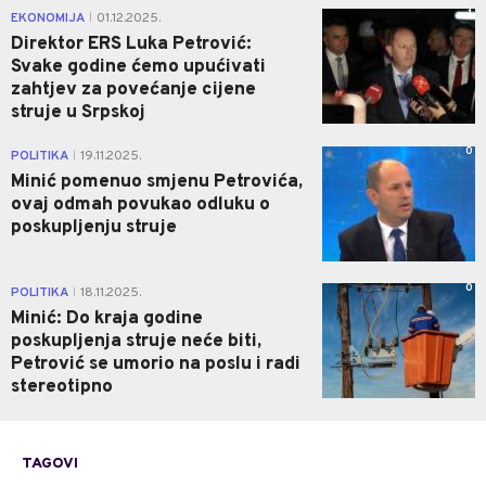
1
EKONOMIJA
01.12.2025.
|
Direktor ERS Luka Petrović:
Svake godine ćemo upućivati
zahtjev za povećanje cijene
struje u Srpskoj
0
POLITIKA
19.11.2025.
|
Minić pomenuo smjenu Petrovića,
ovaj odmah povukao odluku o
poskupljenju struje
0
POLITIKA
18.11.2025.
|
Minić: Do kraja godine
poskupljenja struje neće biti,
Petrović se umorio na poslu i radi
stereotipno
TAGOVI