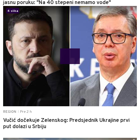
jasnu poruku: "Na 40 stepeni nemamo vode"
0
4 slika
Pre 2 h
REGION
|
Vučić dočekuje Zelenskog: Predsjednik Ukrajine prvi
put dolazi u Srbiju