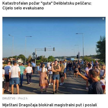
Katastrofalan požar "guta" Deliblatsku peščaru:
Cijelo selo evakuisano
0
Pre 2 h
DRUŠTVO
|
Mještani Dragočaja blokirali magistralni put i poslali