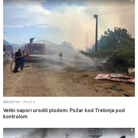
0
Pre 2 h
DRUŠTVO
|
Veliki napori urodili plodom: Požar kod Trebinja pod
kontrolom
0