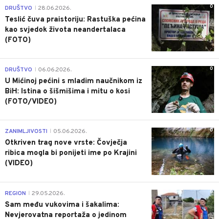
0
DRUŠTVO
28.06.2026.
|
Teslić čuva praistoriju: Rastuška pećina
kao svjedok života neandertalaca
(FOTO)
0
DRUŠTVO
06.06.2026.
|
U Mićinoj pećini s mladim naučnikom iz
BiH: Istina o šišmišima i mitu o kosi
(FOTO/VIDEO)
0
ZANIMLJIVOSTI
05.06.2026.
|
Otkriven trag nove vrste: Čovječja
ribica mogla bi ponijeti ime po Krajini
(VIDEO)
0
REGION
29.05.2026.
|
Sam među vukovima i šakalima:
Nevjerovatna reportaža o jedinom