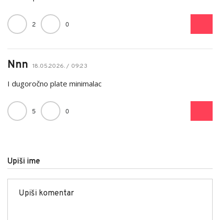
2
0
Nnn
18.05.2026. / 09:23
I dugoročno plate minimalac
5
0
Upiši ime