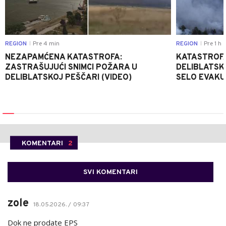
REGION
Pre 4 min
REGION
Pre 1 h
|
|
NEZAPAMĆENA KATASTROFA:
KATASTROFA
ZASTRAŠUJUĆI SNIMCI POŽARA U
DELIBLATSK
DELIBLATSKOJ PEŠČARI (VIDEO)
SELO EVAKU
KOMENTARI
2
SVI KOMENTARI
zole
18.05.2026. / 09:37
Dok ne prodate EPS