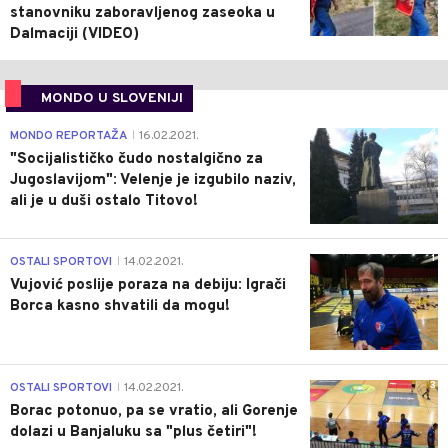
stanovniku zaboravljenog zaseoka u
Dalmaciji (VIDEO)
MONDO U SLOVENIJI
4
MONDO REPORTAŽA
16.02.2021.
|
"Socijalističko čudo nostalgično za
Jugoslavijom": Velenje je izgubilo naziv,
ali je u duši ostalo Titovo!
1
OSTALI SPORTOVI
14.02.2021.
|
Vujović poslije poraza na debiju: Igrači
Borca kasno shvatili da mogu!
3
OSTALI SPORTOVI
14.02.2021.
|
Borac potonuo, pa se vratio, ali Gorenje
dolazi u Banjaluku sa "plus četiri"!