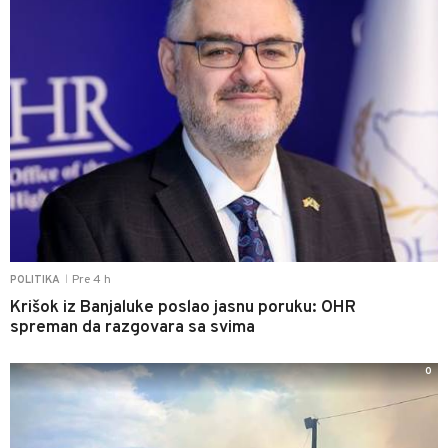
Pre 4 h
POLITIKA
|
Krišok iz Banjaluke poslao jasnu poruku: OHR
spreman da razgovara sa svima
0