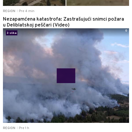
Pre 4 min
REGION
|
Nezapamćena katastrofa: Zastrašujući snimci požara
u Deliblatskoj peščari (Video)
0
3 slika
Pre 1 h
REGION
|