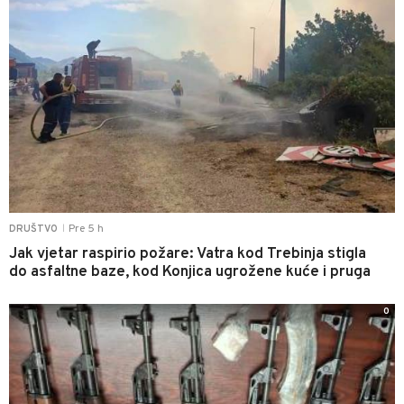
Pre 5 h
DRUŠTVO
|
Jak vjetar raspirio požare: Vatra kod Trebinja stigla
do asfaltne baze, kod Konjica ugrožene kuće i pruga
0