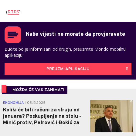
(
RTRS
)
Naše vijesti ne morate da provjeravate
Budite bolje informisani od drugih, preuzmite Mondo mobilnu
aplikaciju
PREUZMI APLIKACIJU
MOŽDA ĆE VAS ZANIMATI
0
EKONOMIJA
05.12.2025.
|
Koliki će biti računi za struju od
januara? Poskupljenje na stolu -
Minić protiv, Petrović i Đokić za