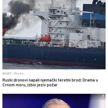
Pre 3 h
SVIJET
|
Ruski dronovi napali njemački teretni brod: Drama u
Crnom moru, izbio jeziv požar
0