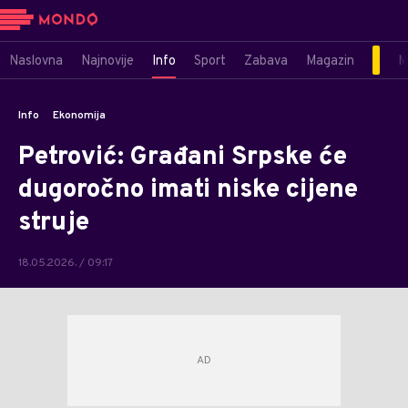
Naslovna
Najnovije
Info
Sport
Zabava
Magazin
M
Info
Ekonomija
Petrović: Građani Srpske će
dugoročno imati niske cijene
struje
18.05.2026. / 09:17