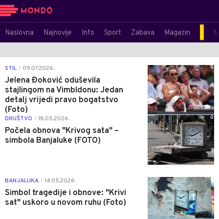
Naslovna
Najnovije
Info
Sport
Zabava
Magazin
M
0
STIL
09.07.2026.
|
Jelena Đoković oduševila
stajlingom na Vimbldonu: Jedan
detalj vrijedi pravo bogatstvo
(Foto)
0
DRUŠTVO
18.05.2026.
|
Počela obnova "Krivog sata" –
simbola Banjaluke (FOTO)
0
BANJALUKA
14.05.2026.
|
Simbol tragedije i obnove: "Krivi
sat" uskoro u novom ruhu (Foto)