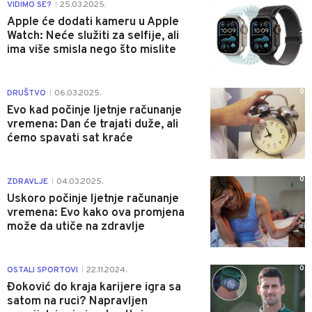
0
VIDIMO SE?
25.03.2025.
|
Apple će dodati kameru u Apple
Watch: Neće služiti za selfije, ali
ima više smisla nego što mislite
0
DRUŠTVO
06.03.2025.
|
Evo kad počinje ljetnje računanje
vremena: Dan će trajati duže, ali
ćemo spavati sat kraće
0
ZDRAVLJE
04.03.2025.
|
Uskoro počinje ljetnje računanje
vremena: Evo kako ova promjena
može da utiče na zdravlje
0
OSTALI SPORTOVI
22.11.2024.
|
Đoković do kraja karijere igra sa
satom na ruci? Napravljen