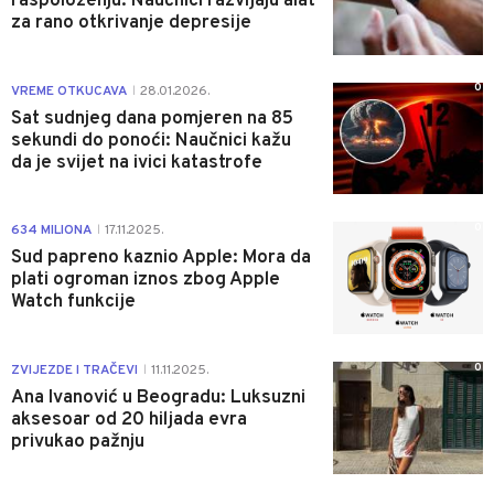
raspoloženju: Naučnici razvijaju alat
za rano otkrivanje depresije
0
VREME OTKUCAVA
28.01.2026.
|
Sat sudnjeg dana pomjeren na 85
sekundi do ponoći: Naučnici kažu
da je svijet na ivici katastrofe
0
634 MILIONA
17.11.2025.
|
Sud papreno kaznio Apple: Mora da
plati ogroman iznos zbog Apple
Watch funkcije
0
ZVIJEZDE I TRAČEVI
11.11.2025.
|
Ana Ivanović u Beogradu: Luksuzni
aksesoar od 20 hiljada evra
privukao pažnju