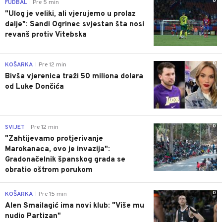
0
FUDBAL
Pre 5 min
|
"Ulog je veliki, ali vjerujemo u prolaz
dalje": Sandi Ogrinec svjestan šta nosi
revanš protiv Vitebska
0
KOŠARKA
Pre 12 min
|
Bivša vjerenica traži 50 miliona dolara
od Luke Dončića
0
SVIJET
Pre 12 min
|
"Zahtijevamo protjerivanje
Marokanaca, ovo je invazija":
Gradonačelnik španskog grada se
obratio oštrom porukom
0
KOŠARKA
Pre 15 min
|
Alen Smailagić ima novi klub: "Više mu
nudio Partizan"