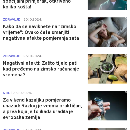
specijalni primjerak, otkriveno
koliko košta!
0
ZDRAVLJE
30.10.2024.
|
Kako da se naviknete na "zimsko
vrijeme": Ovako ćete smanjiti
negativne efekte pomjeranja sata
0
ZDRAVLJE
26.10.2024.
|
Negativni efekti: Zašto tijelo pati
kad pređemo na zimsko računanje
vremena?
0
STIL
25.10.2024.
|
Za vikend kazaljku pomjeramo
unazad: Razlog je veoma praktičan,
a prva koja je to ikada uradila je
evropska zemlja
0