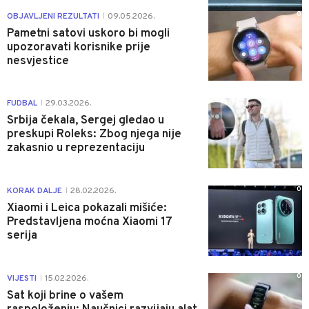
0
OBJAVLJENI REZULTATI
09.05.2026.
|
Pametni satovi uskoro bi mogli
upozoravati korisnike prije
nesvjestice
0
FUDBAL
29.03.2026.
|
Srbija čekala, Sergej gledao u
preskupi Roleks: Zbog njega nije
zakasnio u reprezentaciju
0
KORAK DALJE
28.02.2026.
|
Xiaomi i Leica pokazali mišiće:
Predstavljena moćna Xiaomi 17
serija
0
VIJESTI
15.02.2026.
|
Sat koji brine o vašem