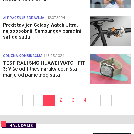
0
AI PRAĆENJE ZDRAVLJA
12.07.2024.
|
Predstavljen Galaxy Watch Ultra,
najsposobniji Samsungov pametni
sat do sada
0
ODLIČNA KOMBINACIJA
15.05.2024.
|
TESTIRALI SMO HUAWEI WATCH FIT
3: Više od fitnes narukvice, ništa
manje od pametnog sata
1
2
3
4
NAJNOVIJE