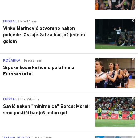
0
FUDBAL
Pre 17 min
|
Vinko Marinović otvoreno nakon
pobjede: Ostaje žal za bar još jednim
golom
0
KOŠARKA
Pre 22 min
|
Srpske košarkašice u polufinalu
Eurobasketa!
0
FUDBAL
Pre 24 min
|
Savić nakon "minimalca" Borca: Morali
smo postići bar još jedan gol
0