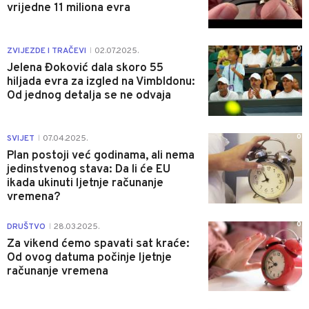
vrijedne 11 miliona evra
0
ZVIJEZDE I TRAČEVI
02.07.2025.
|
Jelena Đoković dala skoro 55
hiljada evra za izgled na Vimbldonu:
Od jednog detalja se ne odvaja
0
SVIJET
07.04.2025.
|
Plan postoji već godinama, ali nema
jedinstvenog stava: Da li će EU
ikada ukinuti ljetnje računanje
vremena?
0
DRUŠTVO
28.03.2025.
|
Za vikend ćemo spavati sat kraće:
Od ovog datuma počinje ljetnje
računanje vremena