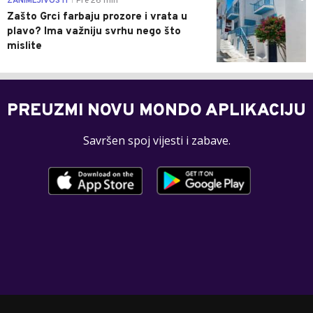
ZANIMLJIVOSTI
Pre 26 min
|
Zašto Grci farbaju prozore i vrata u
plavo? Ima važniju svrhu nego što
mislite
PREUZMI NOVU MONDO APLIKACIJU
Savršen spoj vijesti i zabave.