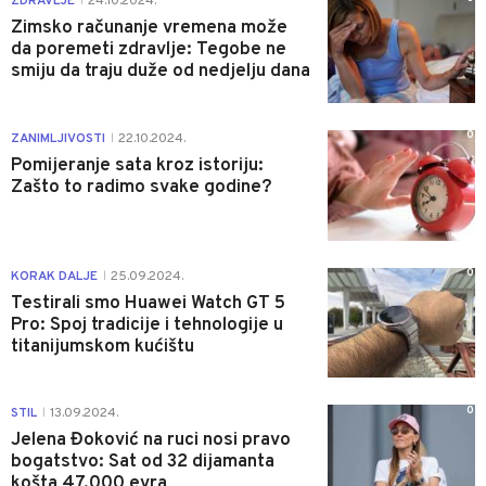
ZDRAVLJE
24.10.2024.
|
Zimsko računanje vremena može
da poremeti zdravlje: Tegobe ne
smiju da traju duže od nedjelju dana
0
ZANIMLJIVOSTI
22.10.2024.
|
Pomijeranje sata kroz istoriju:
Zašto to radimo svake godine?
0
KORAK DALJE
25.09.2024.
|
Testirali smo Huawei Watch GT 5
Pro: Spoj tradicije i tehnologije u
titanijumskom kućištu
0
STIL
13.09.2024.
|
Jelena Đoković na ruci nosi pravo
bogatstvo: Sat od 32 dijamanta
košta 47.000 evra