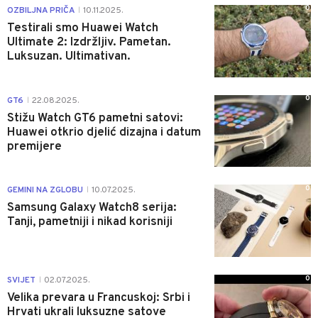
0
OZBILJNA PRIČA
10.11.2025.
|
Testirali smo Huawei Watch
Ultimate 2: Izdržljiv. Pametan.
Luksuzan. Ultimativan.
0
GT6
22.08.2025.
|
Stižu Watch GT6 pametni satovi:
Huawei otkrio djelić dizajna i datum
premijere
0
GEMINI NA ZGLOBU
10.07.2025.
|
Samsung Galaxy Watch8 serija:
Tanji, pametniji i nikad korisniji
0
SVIJET
02.07.2025.
|
Velika prevara u Francuskoj: Srbi i
Hrvati ukrali luksuzne satove