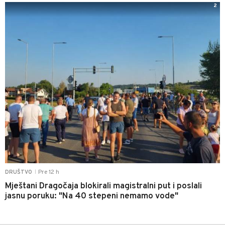
2
Pre 12 h
DRUŠTVO
|
Mještani Dragočaja blokirali magistralni put i poslali
jasnu poruku: "Na 40 stepeni nemamo vode"