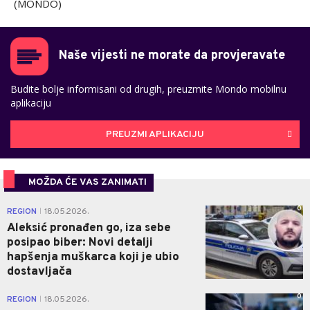
(MONDO)
Naše vijesti ne morate da provjeravate
Budite bolje informisani od drugih, preuzmite Mondo mobilnu
aplikaciju
PREUZMI APLIKACIJU
MOŽDA ĆE VAS ZANIMATI
0
REGION
18.05.2026.
|
Aleksić pronađen go, iza sebe
posipao biber: Novi detalji
hapšenja muškarca koji je ubio
dostavljača
0
REGION
18.05.2026.
|