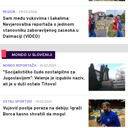
0
REGION
29.05.2026.
|
Sam među vukovima i šakalima:
Nevjerovatna reportaža o jedinom
stanovniku zaboravljenog zaseoka u
Dalmaciji (VIDEO)
MONDO U SLOVENIJI
4
MONDO REPORTAŽA
16.02.2021.
|
"Socijalističko čudo nostalgično za
Jugoslavijom": Velenje je izgubilo naziv,
ali je u duši ostalo Titovo!
1
OSTALI SPORTOVI
14.02.2021.
|
Vujović poslije poraza na debiju: Igrači
Borca kasno shvatili da mogu!