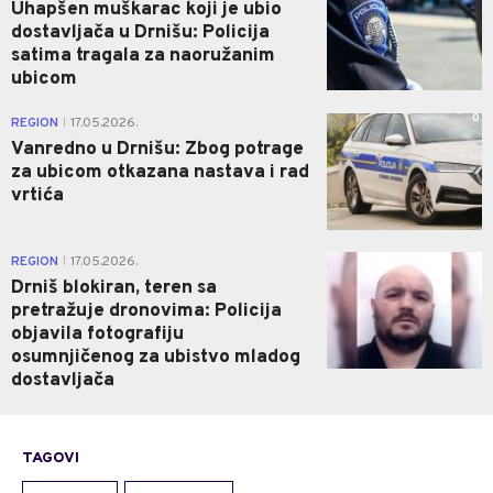
Uhapšen muškarac koji je ubio
dostavljača u Drnišu: Policija
satima tragala za naoružanim
ubicom
0
REGION
17.05.2026.
|
Vanredno u Drnišu: Zbog potrage
za ubicom otkazana nastava i rad
vrtića
0
REGION
17.05.2026.
|
Drniš blokiran, teren sa
pretražuje dronovima: Policija
objavila fotografiju
osumnjičenog za ubistvo mladog
dostavljača
TAGOVI