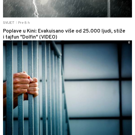
Pre 8 h
SVIJET
|
Poplave u Kini: Evakuisano više od 25.000 ljudi, stiže
i tajfun "Dolfin" (VIDEO)
0