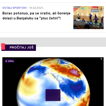
3
OSTALI SPORTOVI
14.02.2021.
|
Borac potonuo, pa se vratio, ali Gorenje
dolazi u Banjaluku sa "plus četiri"!
PROČITAJ JOŠ
0
6 slika