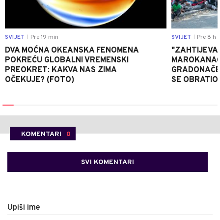
SVIJET
Pre 19 min
SVIJET
Pre 8 h
|
|
DVA MOĆNA OKEANSKA FENOMENA
"ZAHTIJEVA
POKREĆU GLOBALNI VREMENSKI
MAROKANACA
PREOKRET: KAKVA NAS ZIMA
GRADONAČE
OČEKUJE? (FOTO)
SE OBRATI
KOMENTARI
0
SVI KOMENTARI
Upiši ime