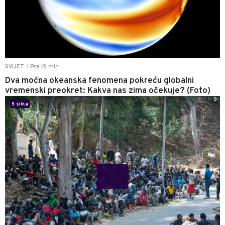
Pre 19 min
SVIJET
|
Dva moćna okeanska fenomena pokreću globalni
vremenski preokret: Kakva nas zima očekuje? (Foto)
0
5 slika