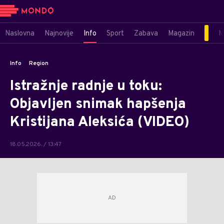
Naslovna
Najnovije
Info
Sport
Zabava
Magazin
M
Info
Region
Istražnje radnje u toku:
Objavljen snimak hapšenja
Kristijana Aleksića (VIDEO)
18.05.2026. / 13:47