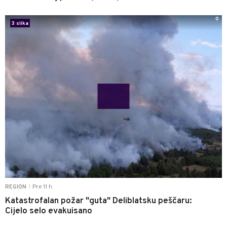
0
3 slika
Pre 11 h
REGION
|
Katastrofalan požar "guta" Deliblatsku peščaru:
Cijelo selo evakuisano