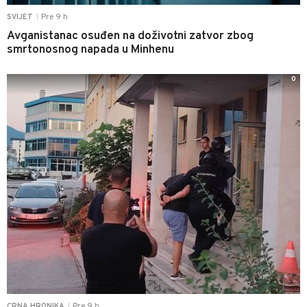
Pre 9 h
SVIJET
|
Avganistanac osuđen na doživotni zatvor zbog
smrtonosnog napada u Minhenu
0
Pre 9 h
CRNA HRONIKA
|