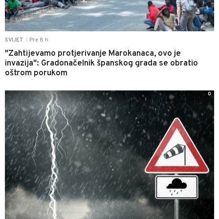
Pre 8 h
SVIJET
|
"Zahtijevamo protjerivanje Marokanaca, ovo je
invazija": Gradonačelnik španskog grada se obratio
oštrom porukom
0