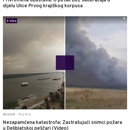
Privremena obustava: U petak bez saobraćaja u
dijelu Ulice Prvog krajiškog korpusa
0
3 slika
Pre 10 h
REGION
|
Nezapamćena katastrofa: Zastrašujući snimci požara
u Deliblatskoj peščari (Video)