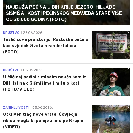
NAJDUŽA PEĆINA U BIH KRIJE JEZERO, HILJADE
ŠIŠMIŠA I KOSTI PEĆINSKOG MEDVJEDA STARE VIŠE
OD 20.000 GODINA (FOTO)
0
DRUŠTVO
28.06.2026.
|
Teslić čuva praistoriju: Rastuška pećina
kao svjedok života neandertalaca
(FOTO)
0
DRUŠTVO
06.06.2026.
|
U Mićinoj pećini s mladim naučnikom iz
BiH: Istina o šišmišima i mitu o kosi
(FOTO/VIDEO)
0
ZANIMLJIVOSTI
05.06.2026.
|
Otkriven trag nove vrste: Čovječja
ribica mogla bi ponijeti ime po Krajini
(VIDEO)