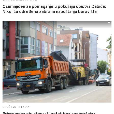
Osumnjičen za pomaganje u pokušaju ubistva Dabića:
Nikoliću određena zabrana napuštanja boravišta
0
Pre 9 h
DRUŠTVO
|