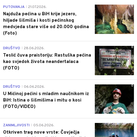
0
PUTOVANJA
21.07.2026.
|
Najduža pećina u BiH krije jezero,
hiljade šišmiša i kosti pećinskog
medvjeda stare više od 20.000 godina
(Foto)
0
DRUŠTVO
28.06.2026.
|
Teslić čuva praistoriju: Rastuška pećina
kao svjedok života neandertalaca
(FOTO)
0
DRUŠTVO
06.06.2026.
|
U Mićinoj pećini s mladim naučnikom iz
BiH: Istina o šišmišima i mitu o kosi
(FOTO/VIDEO)
0
ZANIMLJIVOSTI
05.06.2026.
|
Otkriven trag nove vrste: Čovječja