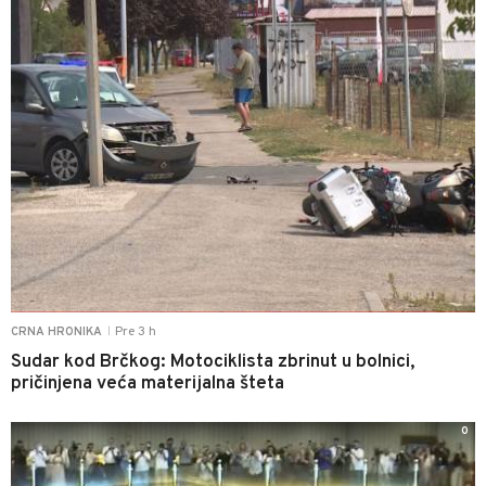
Pre 3 h
CRNA HRONIKA
|
Sudar kod Brčkog: Motociklista zbrinut u bolnici,
pričinjena veća materijalna šteta
0