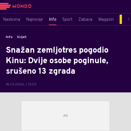
Naslovna
Najnovije
Info
Sport
Zabava
Magazin
M
Info
Svijet
Snažan zemljotres pogodio
Kinu: Dvije osobe poginule,
srušeno 13 zgrada
18.05.2026. / 13:55