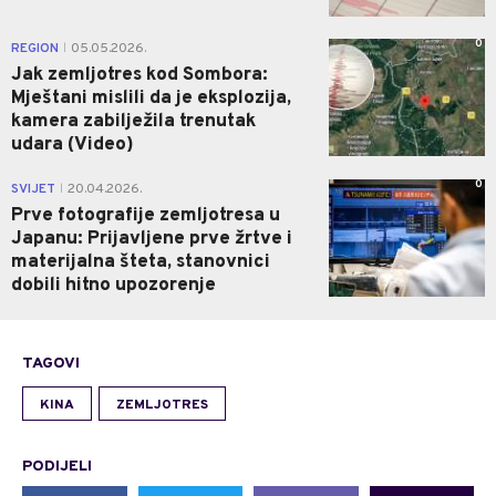
0
REGION
05.05.2026.
|
Jak zemljotres kod Sombora:
Mještani mislili da je eksplozija,
kamera zabilježila trenutak
udara (Video)
0
SVIJET
20.04.2026.
|
Prve fotografije zemljotresa u
Japanu: Prijavljene prve žrtve i
materijalna šteta, stanovnici
dobili hitno upozorenje
TAGOVI
KINA
ZEMLJOTRES
PODIJELI