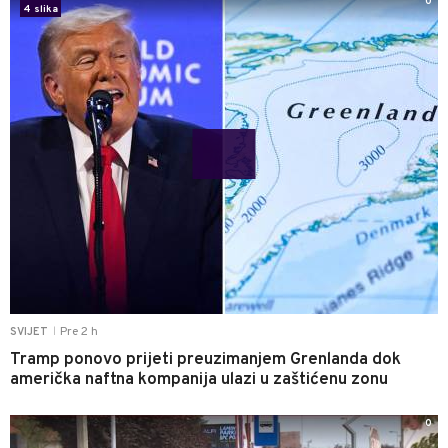
0
4 slika
Pre 2 h
SVIJET
|
Tramp ponovo prijeti preuzimanjem Grenlanda dok
američka naftna kompanija ulazi u zaštićenu zonu
0