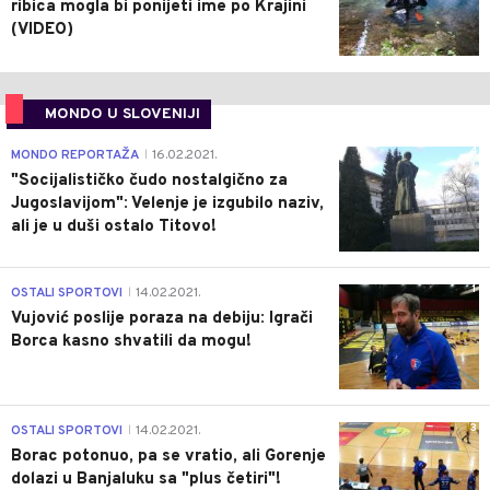
ribica mogla bi ponijeti ime po Krajini
(VIDEO)
MONDO U SLOVENIJI
4
MONDO REPORTAŽA
16.02.2021.
|
"Socijalističko čudo nostalgično za
Jugoslavijom": Velenje je izgubilo naziv,
ali je u duši ostalo Titovo!
1
OSTALI SPORTOVI
14.02.2021.
|
Vujović poslije poraza na debiju: Igrači
Borca kasno shvatili da mogu!
3
OSTALI SPORTOVI
14.02.2021.
|
Borac potonuo, pa se vratio, ali Gorenje
dolazi u Banjaluku sa "plus četiri"!