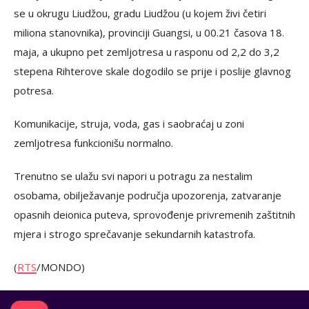
se u okrugu Liudžou, gradu Liudžou (u kojem živi četiri
miliona stanovnika), provinciji Guangsi, u 00.21 časova 18.
maja, a ukupno pet zemljotresa u rasponu od 2,2 do 3,2
stepena Rihterove skale dogodilo se prije i poslije glavnog
potresa.
Komunikacije, struja, voda, gas i saobraćaj u zoni
zemljotresa funkcionišu normalno.
Trenutno se ulažu svi napori u potragu za nestalim
osobama, obilježavanje područja upozorenja, zatvaranje
opasnih deionica puteva, sprovođenje privremenih zaštitnih
mjera i strogo sprečavanje sekundarnih katastrofa.
(
RTS
/MONDO)