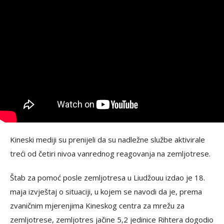
Kineski mediji su prenijeli da su nadležne službe aktivirale
treći od četiri nivoa vanrednog reagovanja na zemljotrese.
Štab za pomoć posle zemljotresa u Liudžouu izdao je 18.
maja izvještaj o situaciji, u kojem se navodi da je, prema
zvaničnim mjerenjima Kineskog centra za mrežu za
zemljotrese, zemljotres jačine 5,2 jedinice Rihtera dogodio