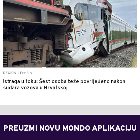
Pre 3 h
REGION
|
Istraga u toku: Šest osoba teže povrijeđeno nakon
sudara vozova u Hrvatskoj
PREUZMI NOVU MONDO APLIKACIJU