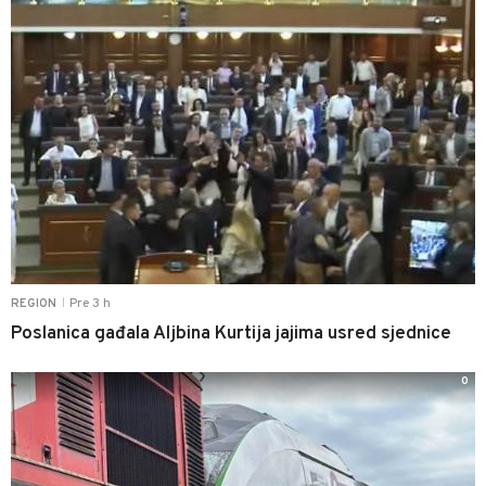
Pre 3 h
REGION
|
Poslanica gađala Aljbina Kurtija jajima usred sjednice
0