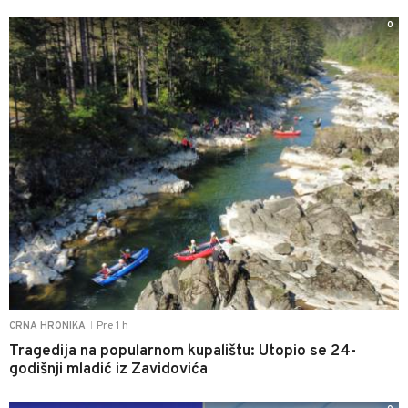
0
Pre 1 h
CRNA HRONIKA
|
Tragedija na popularnom kupalištu: Utopio se 24-
godišnji mladić iz Zavidovića