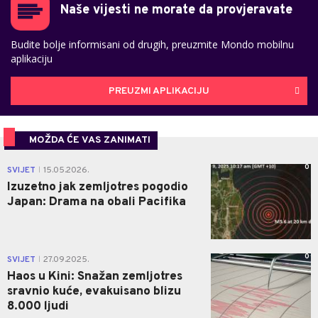
Naše vijesti ne morate da provjeravate
Budite bolje informisani od drugih, preuzmite Mondo mobilnu
aplikaciju
PREUZMI APLIKACIJU
MOŽDA ĆE VAS ZANIMATI
0
SVIJET
15.05.2026.
|
Izuzetno jak zemljotres pogodio
Japan: Drama na obali Pacifika
0
SVIJET
27.09.2025.
|
Haos u Kini: Snažan zemljotres
sravnio kuće, evakuisano blizu
8.000 ljudi