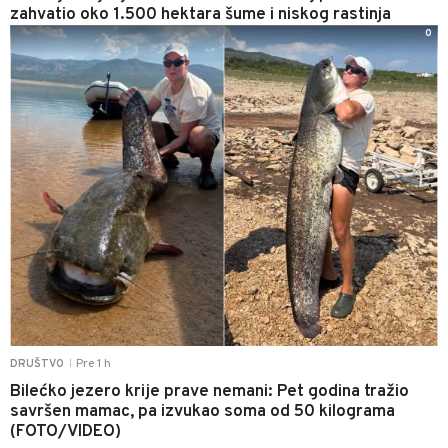
zahvatio oko 1.500 hektara šume i niskog rastinja
0
Pre 1 h
DRUŠTVO
|
Bilećko jezero krije prave nemani: Pet godina tražio
savršen mamac, pa izvukao soma od 50 kilograma
(FOTO/VIDEO)