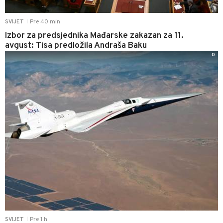
Pre 40 min
SVIJET
|
Izbor za predsjednika Mađarske zakazan za 11.
avgust: Tisa predložila Andraša Baku
0
Pre 1 h
SVIJET
|