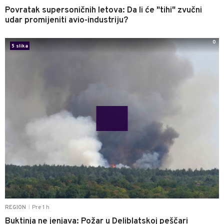
Povratak supersoničnih letova: Da li će "tihi" zvučni
udar promijeniti avio-industriju?
0
5 slika
Pre 1 h
REGION
|
Buktinja ne jenjava: Požar u Deliblatskoj peščari