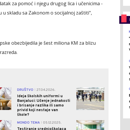
datak za pomoć i njegu drugog lica i učenicima -
u u skladu sa Zakonom o socijalnoj zaštiti",
pske obezbijedila je šest miliona KM za blizu
razreda.
0
2
DRUŠTVO
27.04.2026.
|
Ideja školskih uniformi u
Banjaluci: Učenje jednakosti
i brisanje razlika ili samo
privid koji nestaje van
škole?
0
2
MONDO TEMA
05.12.2025.
|
Testiranje srednjoškolaca