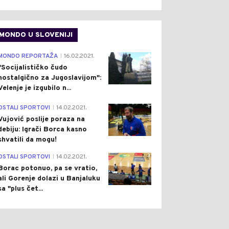
MONDO U SLOVENIJI
4
MONDO REPORTAŽA
16.02.2021.
|
"Socijalističko čudo
nostalgično za Jugoslavijom":
Velenje je izgubilo n...
1
OSTALI SPORTOVI
14.02.2021.
|
Vujović poslije poraza na
debiju: Igrači Borca kasno
shvatili da mogu!
3
OSTALI SPORTOVI
14.02.2021.
|
Borac potonuo, pa se vratio,
ali Gorenje dolazi u Banjaluku
sa "plus čet...