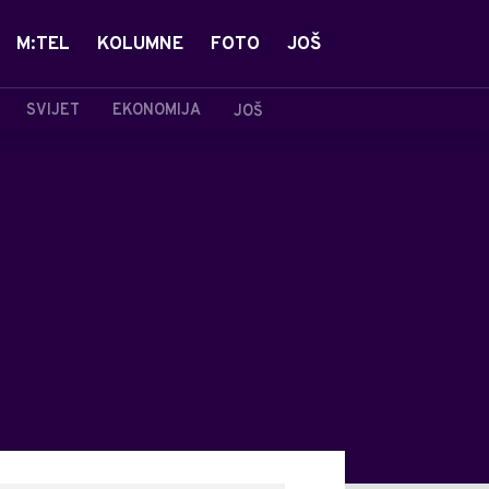
M:TEL
KOLUMNE
FOTO
JOŠ
SVIJET
EKONOMIJA
JOŠ