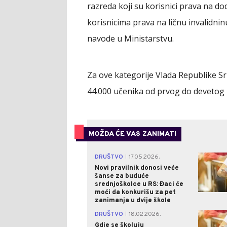
razreda koji su korisnici prava na do
korisnicima prava na ličnu invalidnin
navode u Ministarstvu.
Za ove kategorije Vlada Republike Sr
44.000 učenika od prvog do devetog 
MOŽDA ĆE VAS ZANIMATI
DRUŠTVO
17.05.2026.
|
Novi pravilnik donosi veće
šanse za buduće
srednjoškolce u RS: Đaci će
moći da konkurišu za pet
zanimanja u dvije škole
DRUŠTVO
18.02.2026.
|
Gdje se školuju