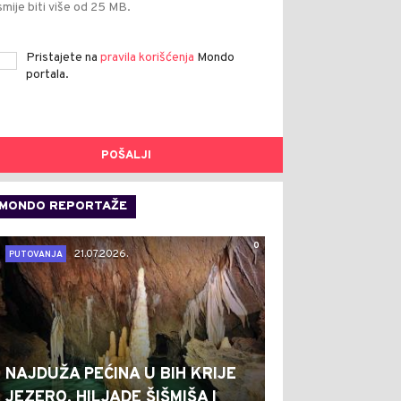
smije biti više od 25 MB.
Pristajete na
pravila korišćenja
Mondo
portala.
POŠALJI
MONDO REPORTAŽE
0
21.07.2026.
PUTOVANJA
NAJDUŽA PEĆINA U BIH KRIJE
JEZERO, HILJADE ŠIŠMIŠA I