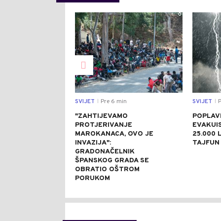
0
SVIJET
Pre 6 min
SVIJET
P
|
|
"ZAHTIJEVAMO
POPLAVE
PROTJERIVANJE
EVAKUI
MAROKANACA, OVO JE
25.000 L
INVAZIJA":
TAJFUN 
GRADONAČELNIK
ŠPANSKOG GRADA SE
OBRATIO OŠTROM
PORUKOM