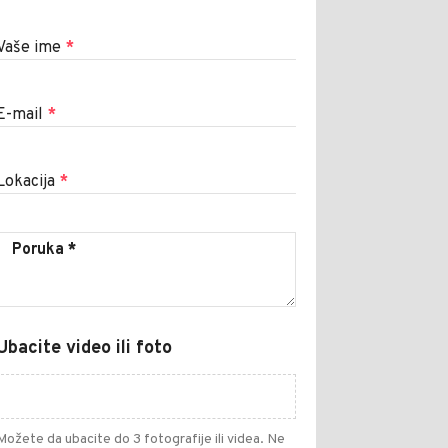
Vaše ime
*
E-mail
*
Lokacija
*
Ubacite video ili foto
Možete da ubacite do 3 fotografije ili videa. Ne