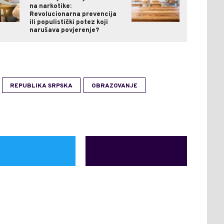
na narkotike:
Revolucionarna prevencija
ili populistički potez koji
narušava povjerenje?
REPUBLIKA SRPSKA
OBRAZOVANJE