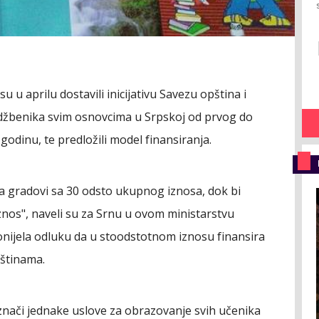
 u aprilu dostavili inicijativu Savezu opština i
džbenika svim osnovcima u Srpskoj od prvog do
odinu, te predložili model finansiranja.
 a gradovi sa 30 odsto ukupnog iznosa, dok bi
iznos", naveli su za Srnu u ovom ministarstvu
nijela odluku da u stoodstotnom iznosu finansira
pštinama.
u, znači jednake uslove za obrazovanje svih učenika