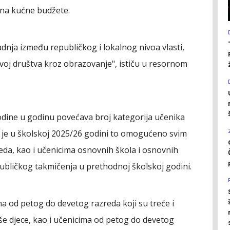
e na kućne budžete.
adnja između republičkog i lokalnog nivoa vlasti,
zvoj društva kroz obrazovanje", ističu u resornom
godine u godinu povećava broj kategorija učenika
a je u školskoj 2025/26 godini to omogućeno svim
eda, kao i učenicima osnovnih škola i osnovnih
publičkog takmičenja u prethodnoj školskoj godini.
ma od petog do devetog razreda koji su treće i
više djece, kao i učenicima od petog do devetog