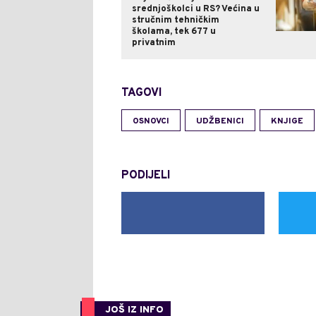
srednjoškolci u RS? Većina u
stručnim tehničkim
školama, tek 677 u
privatnim
TAGOVI
OSNOVCI
UDŽBENICI
KNJIGE
PODIJELI
JOŠ IZ INFO