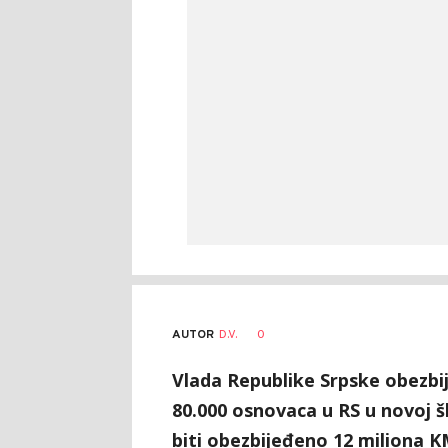
AUTOR
D.V.
0
Vlada Republike Srpske obezbij
80.000 osnovaca u RS u novoj š
biti obezbijeđeno 12 miliona K