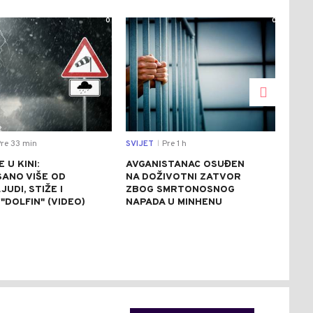
0
0
re 33 min
SVIJET
Pre 1 h
CRNA
|
 U KINI:
AVGANISTANAC OSUĐEN
OSU
SANO VIŠE OD
NA DOŽIVOTNI ZATVOR
POM
JUDI, STIŽE I
ZBOG SMRTONOSNOG
UBI
"DOLFIN" (VIDEO)
NAPADA U MINHENU
ODR
NAP