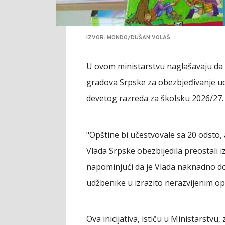
IZVOR: MONDO/DUŠAN VOLAŠ
U ovom ministarstvu naglašavaju da su
gradova Srpske za obezbjeđivanje u
devetog razreda za školsku 2026/27. g
"Opštine bi učestvovale sa 20 odsto,
Vlada Srpske obezbijedila preostali 
napominjući da je Vlada naknadno do
udžbenike u izrazito nerazvijenim o
Ova inicijativa, ističu u Ministarstv