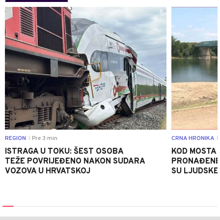
0
REGION
Pre 3 min
CRNA HRONIKA
|
|
ISTRAGA U TOKU: ŠEST OSOBA
KOD MOSTA
TEŽE POVRIJEĐENO NAKON SUDARA
PRONAĐENE 
VOZOVA U HRVATSKOJ
SU LJUDSKE