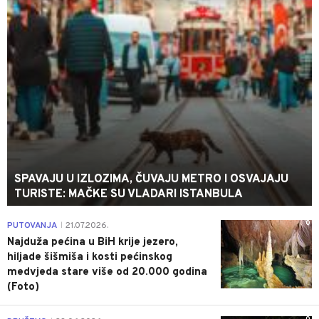
SPAVAJU U IZLOZIMA, ČUVAJU METRO I OSVAJAJU
TURISTE: MAČKE SU VLADARI ISTANBULA
0
PUTOVANJA
21.07.2026.
|
Najduža pećina u BiH krije jezero,
hiljade šišmiša i kosti pećinskog
medvjeda stare više od 20.000 godina
(Foto)