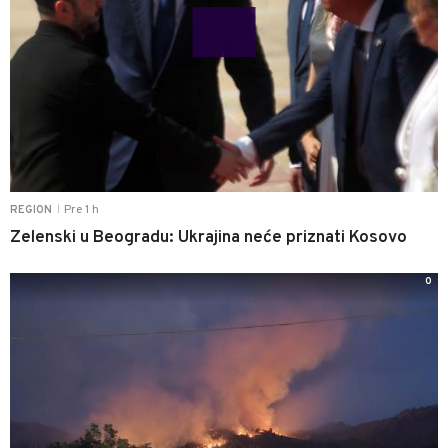
Pre 1 h
REGION
|
Zelenski u Beogradu: Ukrajina neće priznati Kosovo
0