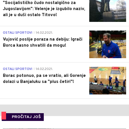
"Socijalističko čudo nostalgično za
Jugoslavijom": Velenje je izgubilo naziv,
ali je u duši ostalo Titovo!
1
OSTALI SPORTOVI
14.02.2021.
|
Vujović poslije poraza na debiju: Igrači
Borca kasno shvatili da mogu!
3
OSTALI SPORTOVI
14.02.2021.
|
Borac potonuo, pa se vratio, ali Gorenje
dolazi u Banjaluku sa "plus četiri"!
PROČITAJ JOŠ