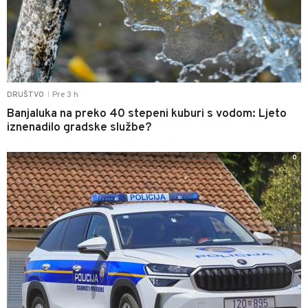
Pre 3 h
DRUŠTVO
|
Banjaluka na preko 40 stepeni kuburi s vodom: Ljeto
iznenadilo gradske službe?
0