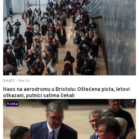
Pre 1 h
SVIJET
|
Haos na aerodromu u Bristolu: Oštećena pista, letovi
otkazani, putnici satima čekali
0
5 slika