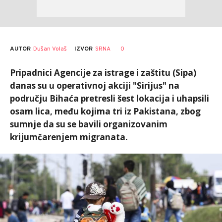
AUTOR
Dušan Volaš
0
IZVOR
SRNA
Pripadnici Agencije za istrage i zaštitu (Sipa)
danas su u operativnoj akciji "Sirijus" na
području Bihaća pretresli šest lokacija i uhapsili
osam lica, među kojima tri iz Pakistana, zbog
sumnje da su se bavili organizovanim
krijumčarenjem migranata.