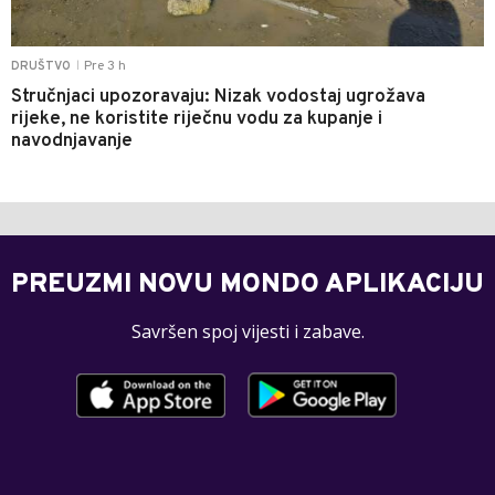
Pre 3 h
DRUŠTVO
|
Stručnjaci upozoravaju: Nizak vodostaj ugrožava
rijeke, ne koristite riječnu vodu za kupanje i
navodnjavanje
PREUZMI NOVU MONDO APLIKACIJU
Savršen spoj vijesti i zabave.