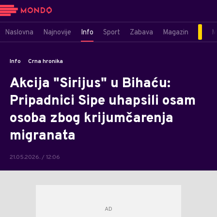
Naslovna
Najnovije
Info
Sport
Zabava
Magazin
M
Info
Crna hronika
Akcija "Sirijus" u Bihaću:
Pripadnici Sipe uhapsili osam
osoba zbog krijumčarenja
migranata
21.05.2026. / 12:06