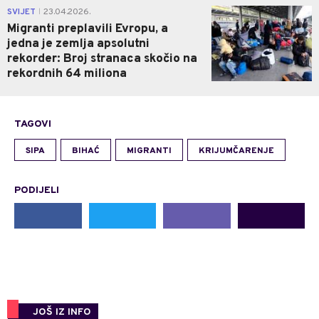
0
SVIJET
23.04.2026.
|
Migranti preplavili Evropu, a
jedna je zemlja apsolutni
rekorder: Broj stranaca skočio na
rekordnih 64 miliona
TAGOVI
SIPA
BIHAĆ
MIGRANTI
KRIJUMČARENJE
PODIJELI
JOŠ IZ INFO