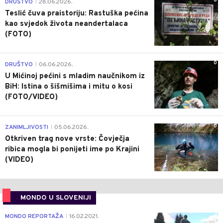
0
DRUŠTVO
28.06.2026.
|
Teslić čuva praistoriju: Rastuška pećina
kao svjedok života neandertalaca
(FOTO)
0
DRUŠTVO
06.06.2026.
|
U Mićinoj pećini s mladim naučnikom iz
BiH: Istina o šišmišima i mitu o kosi
(FOTO/VIDEO)
0
ZANIMLJIVOSTI
05.06.2026.
|
Otkriven trag nove vrste: Čovječja
ribica mogla bi ponijeti ime po Krajini
(VIDEO)
MONDO U SLOVENIJI
4
MONDO REPORTAŽA
16.02.2021.
|