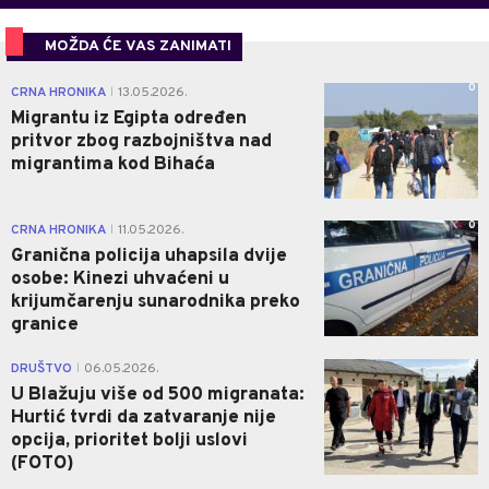
MOŽDA ĆE VAS ZANIMATI
0
CRNA HRONIKA
13.05.2026.
|
Migrantu iz Egipta određen
pritvor zbog razbojništva nad
migrantima kod Bihaća
0
CRNA HRONIKA
11.05.2026.
|
Granična policija uhapsila dvije
osobe: Kinezi uhvaćeni u
krijumčarenju sunarodnika preko
granice
0
DRUŠTVO
06.05.2026.
|
U Blažuju više od 500 migranata:
Hurtić tvrdi da zatvaranje nije
opcija, prioritet bolji uslovi
(FOTO)