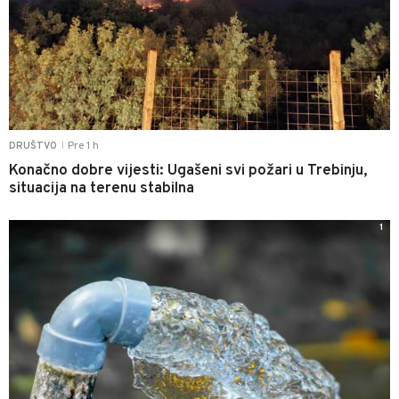
Pre 1 h
DRUŠTVO
|
Konačno dobre vijesti: Ugašeni svi požari u Trebinju,
situacija na terenu stabilna
1