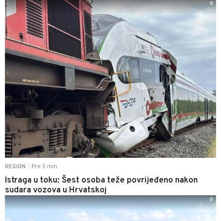
0
Pre 3 min
REGION
|
Istraga u toku: Šest osoba teže povrijeđeno nakon
sudara vozova u Hrvatskoj
0