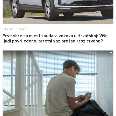
Pre 3 h
REGION
|
Prve slike sa mjesta sudara vozova u Hrvatskoj: Više
ljudi povrijeđeno, teretni voz prošao kroz crveno?
0