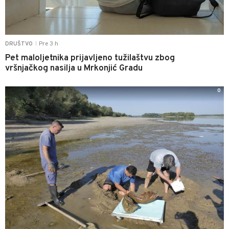
Pre 3 h
DRUŠTVO
|
Pet maloljetnika prijavljeno tužilaštvu zbog
vršnjačkog nasilja u Mrkonjić Gradu
0