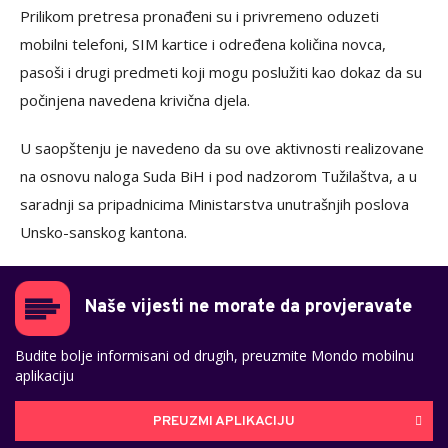
Prilikom pretresa pronađeni su i privremeno oduzeti
mobilni telefoni, SIM kartice i određena količina novca,
pasoši i drugi predmeti koji mogu poslužiti kao dokaz da su
počinjena navedena krivična djela.
U saopštenju je navedeno da su ove aktivnosti realizovane
na osnovu naloga Suda BiH i pod nadzorom Tužilaštva, a u
saradnji sa pripadnicima Ministarstva unutrašnjih poslova
Unsko-sanskog kantona.
Naše vijesti ne morate da provjeravate
Budite bolje informisani od drugih, preuzmite Mondo mobilnu
aplikaciju
PREUZMI APLIKACIJU