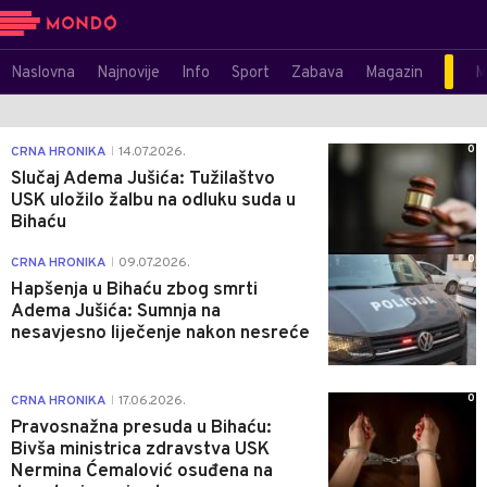
Naslovna
Najnovije
Info
Sport
Zabava
Magazin
M
0
CRNA HRONIKA
14.07.2026.
|
Slučaj Adema Jušića: Tužilaštvo
USK uložilo žalbu na odluku suda u
Bihaću
0
CRNA HRONIKA
09.07.2026.
|
Hapšenja u Bihaću zbog smrti
Adema Jušića: Sumnja na
nesavjesno liječenje nakon nesreće
0
CRNA HRONIKA
17.06.2026.
|
Pravosnažna presuda u Bihaću:
Bivša ministrica zdravstva USK
Nermina Ćemalović osuđena na