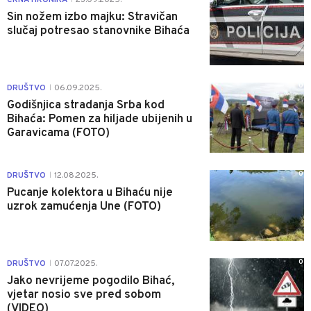
Sin nožem izbo majku: Stravičan
slučaj potresao stanovnike Bihaća
0
DRUŠTVO
06.09.2025.
|
Godišnjica stradanja Srba kod
Bihaća: Pomen za hiljade ubijenih u
Garavicama (FOTO)
0
DRUŠTVO
12.08.2025.
|
Pucanje kolektora u Bihaću nije
uzrok zamućenja Une (FOTO)
0
DRUŠTVO
07.07.2025.
|
Jako nevrijeme pogodilo Bihać,
vjetar nosio sve pred sobom
(VIDEO)