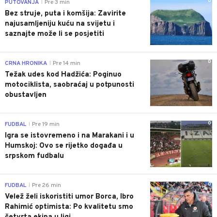
0
PUTOVANJA
Pre 3 min
|
Bez struje, puta i komšija: Zavirite
najusamljeniju kuću na svijetu i
saznajte može li se posjetiti
0
CRNA HRONIKA
Pre 14 min
|
Težak udes kod Hadžića: Poginuo
motociklista, saobraćaj u potpunosti
obustavljen
0
FUDBAL
Pre 19 min
|
Igra se istovremeno i na Marakani i u
Humskoj: Ovo se rijetko događa u
srpskom fudbalu
0
FUDBAL
Pre 26 min
|
Velež želi iskoristiti umor Borca, Ibro
Rahimić optimista: Po kvalitetu smo