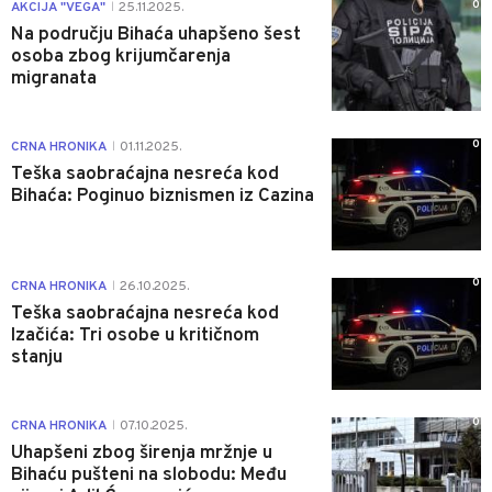
0
AKCIJA "VEGA"
25.11.2025.
|
Na području Bihaća uhapšeno šest
osoba zbog krijumčarenja
migranata
0
CRNA HRONIKA
01.11.2025.
|
Teška saobraćajna nesreća kod
Bihaća: Poginuo biznismen iz Cazina
0
CRNA HRONIKA
26.10.2025.
|
Teška saobraćajna nesreća kod
Izačića: Tri osobe u kritičnom
stanju
0
CRNA HRONIKA
07.10.2025.
|
Uhapšeni zbog širenja mržnje u
Bihaću pušteni na slobodu: Među