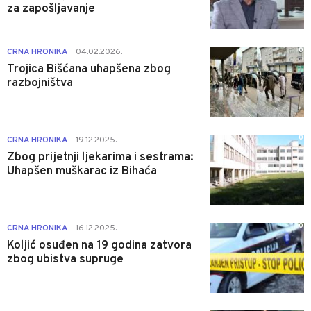
za zapošljavanje
0
CRNA HRONIKA
04.02.2026.
|
Trojica Bišćana uhapšena zbog
razbojništva
0
CRNA HRONIKA
19.12.2025.
|
Zbog prijetnji ljekarima i sestrama:
Uhapšen muškarac iz Bihaća
0
CRNA HRONIKA
16.12.2025.
|
Koljić osuđen na 19 godina zatvora
zbog ubistva supruge