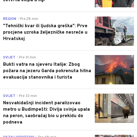
četvrta ekipa u ligi
0
REGION
Pre 28 min
|
"Tehnički kvar ili ljudska greška": Prve
procjene uzroka željezničke nesreće u
Hrvatskoj
0
SVIJET
Pre 31 min
|
Bukti vatra na sjeveru Italije: Zbog
požara na jezeru Garda pokrenuta hitna
evakuacija stanovnika i turista
0
SVIJET
Pre 33 min
|
Nesvakidašnji incident paralizovao
metro u Budimpešti: Divlja svinja upala
na peron, saobraćaj bio u prekidu do
podneva
0