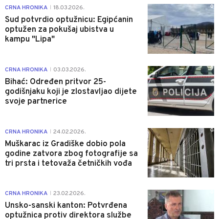
0
CRNA HRONIKA
18.03.2026.
|
Sud potvrdio optužnicu: Egipćanin
optužen za pokušaj ubistva u
kampu "Lipa"
0
CRNA HRONIKA
03.03.2026.
|
Bihać: Određen pritvor 25-
godišnjaku koji je zlostavljao dijete
svoje partnerice
0
CRNA HRONIKA
24.02.2026.
|
Muškarac iz Gradiške dobio pola
godine zatvora zbog fotografije sa
tri prsta i tetovaža četničkih vođa
0
CRNA HRONIKA
23.02.2026.
|
Unsko-sanski kanton: Potvrđena
optužnica protiv direktora službe