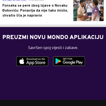
OSTALI SPORTOVI
Pre 48 min
|
Fonseka se pere zbog izjave o Novaku
Đokoviću: Ponavlja da nije tako mislio,
shvatio šta je napravio
PREUZMI NOVU MONDO APLIKACIJU
Savršen spoj vijesti i zabave.