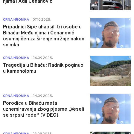
njima i Adil Ćenanović
0
CRNA HRONIKA
07.10.2025.
|
Pripadnici Sipe uhapsili tri osobe u
Bihaću: Među njima i Ćenanović
osumnjičen za širenje mržnje nakon
snimka
0
CRNA HRONIKA
26.09.2025.
|
Tragedija u Bihaću: Radnik poginuo
u kamenolomu
0
CRNA HRONIKA
24.09.2025.
|
Porodica u Bihaću meta
uznemiravanja zbog pjesme „Veseli
se srpski rode“ (VIDEO)
0
CRNA HRONIKA
23.09.2025.
|