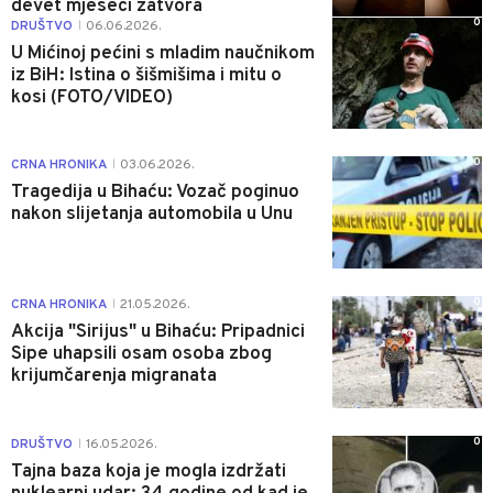
devet mjeseci zatvora
0
DRUŠTVO
06.06.2026.
|
U Mićinoj pećini s mladim naučnikom
iz BiH: Istina o šišmišima i mitu o
kosi (FOTO/VIDEO)
0
CRNA HRONIKA
03.06.2026.
|
Tragedija u Bihaću: Vozač poginuo
nakon slijetanja automobila u Unu
0
CRNA HRONIKA
21.05.2026.
|
Akcija "Sirijus" u Bihaću: Pripadnici
Sipe uhapsili osam osoba zbog
krijumčarenja migranata
0
DRUŠTVO
16.05.2026.
|
Tajna baza koja je mogla izdržati