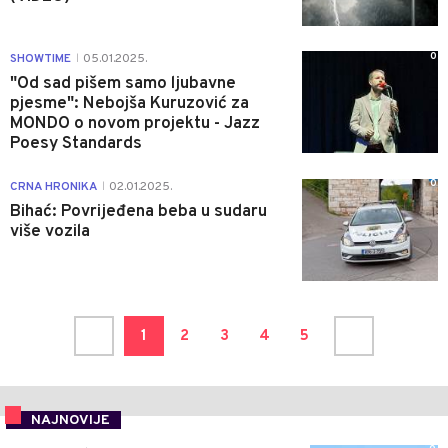
0
SHOWTIME
05.01.2025.
|
"Od sad pišem samo ljubavne
pjesme": Nebojša Kuruzović za
MONDO o novom projektu - Jazz
Poesy Standards
0
CRNA HRONIKA
02.01.2025.
|
Bihać: Povrijeđena beba u sudaru
više vozila
1
2
3
4
5
NAJNOVIJE