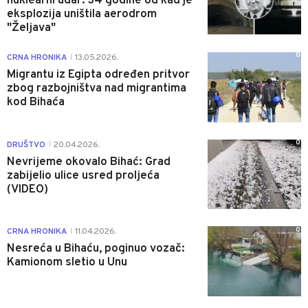
nuklearni udar: 34 godine od kad je
eksplozija uništila aerodrom
"Željava"
0
CRNA HRONIKA
13.05.2026.
|
Migrantu iz Egipta određen pritvor
zbog razbojništva nad migrantima
kod Bihaća
0
DRUŠTVO
20.04.2026.
|
Nevrijeme okovalo Bihać: Grad
zabijelio ulice usred proljeća
(VIDEO)
0
CRNA HRONIKA
11.04.2026.
|
Nesreća u Bihaću, poginuo vozač:
Kamionom sletio u Unu