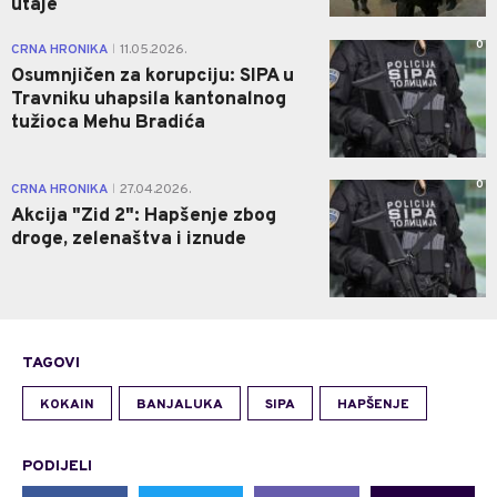
utaje
0
CRNA HRONIKA
11.05.2026.
|
Osumnjičen za korupciju: SIPA u
Travniku uhapsila kantonalnog
tužioca Mehu Bradića
0
CRNA HRONIKA
27.04.2026.
|
Akcija "Zid 2": Hapšenje zbog
droge, zelenaštva i iznude
TAGOVI
KOKAIN
BANJALUKA
SIPA
HAPŠENJE
PODIJELI