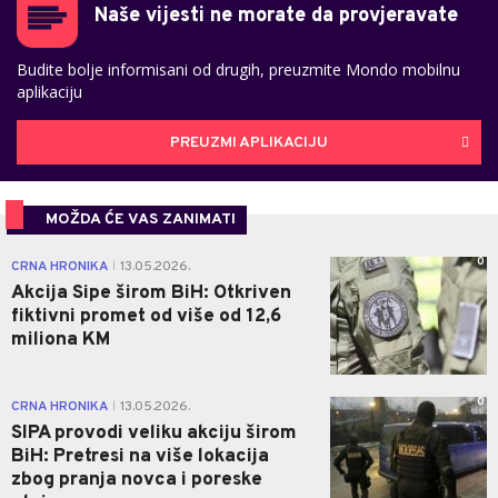
Naše vijesti ne morate da provjeravate
Budite bolje informisani od drugih, preuzmite Mondo mobilnu
aplikaciju
PREUZMI APLIKACIJU
MOŽDA ĆE VAS ZANIMATI
0
CRNA HRONIKA
13.05.2026.
|
Akcija Sipe širom BiH: Otkriven
fiktivni promet od više od 12,6
miliona KM
0
CRNA HRONIKA
13.05.2026.
|
SIPA provodi veliku akciju širom
BiH: Pretresi na više lokacija
zbog pranja novca i poreske