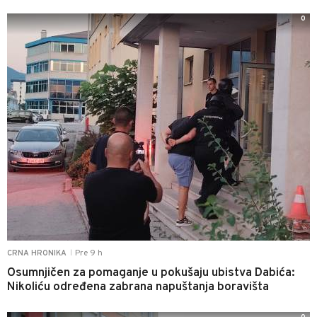
0
Pre 9 h
CRNA HRONIKA
|
Osumnjičen za pomaganje u pokušaju ubistva Dabića:
Nikoliću određena zabrana napuštanja boravišta