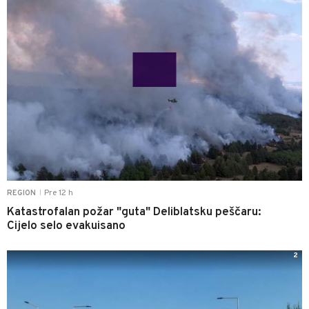
Pre 12 h
REGION
|
Katastrofalan požar "guta" Deliblatsku peščaru:
Cijelo selo evakuisano
2