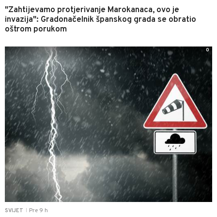
"Zahtijevamo protjerivanje Marokanaca, ovo je
invazija": Gradonačelnik španskog grada se obratio
oštrom porukom
0
Pre 9 h
SVIJET
|