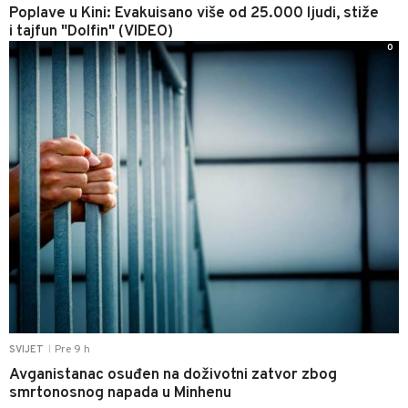
Poplave u Kini: Evakuisano više od 25.000 ljudi, stiže
i tajfun "Dolfin" (VIDEO)
0
Pre 9 h
SVIJET
|
Avganistanac osuđen na doživotni zatvor zbog
smrtonosnog napada u Minhenu