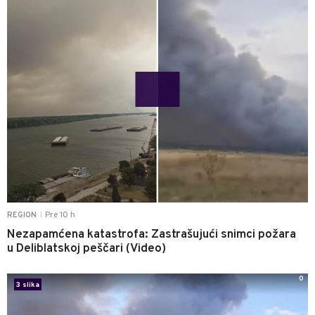
Pre 10 h
REGION
|
Nezapamćena katastrofa: Zastrašujući snimci požara
u Deliblatskoj peščari (Video)
0
3 slika