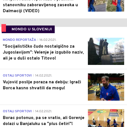
stanovniku zaboravljenog zaseoka u
Dalmaciji (VIDEO)
MONDO U SLOVENIJI
4
MONDO REPORTAŽA
16.02.2021.
|
"Socijalističko čudo nostalgično za
Jugoslavijom": Velenje je izgubilo naziv,
ali je u duši ostalo Titovo!
1
OSTALI SPORTOVI
14.02.2021.
|
Vujović poslije poraza na debiju: Igrači
Borca kasno shvatili da mogu!
3
OSTALI SPORTOVI
14.02.2021.
|
Borac potonuo, pa se vratio, ali Gorenje
dolazi u Banjaluku sa "plus četiri"!