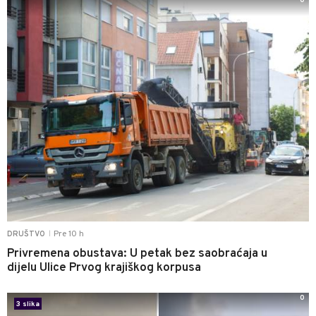
0
Pre 10 h
DRUŠTVO
|
Privremena obustava: U petak bez saobraćaja u
dijelu Ulice Prvog krajiškog korpusa
0
3 slika