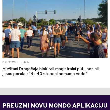
Pre 12 h
DRUŠTVO
|
Mještani Dragočaja blokirali magistralni put i poslali
jasnu poruku: "Na 40 stepeni nemamo vode"
PREUZMI NOVU MONDO APLIKACIJU