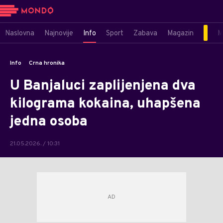
Naslovna
Najnovije
Info
Sport
Zabava
Magazin
M
Info
Crna hronika
U Banjaluci zaplijenjena dva
kilograma kokaina, uhapšena
jedna osoba
21.05.2026. / 10:31