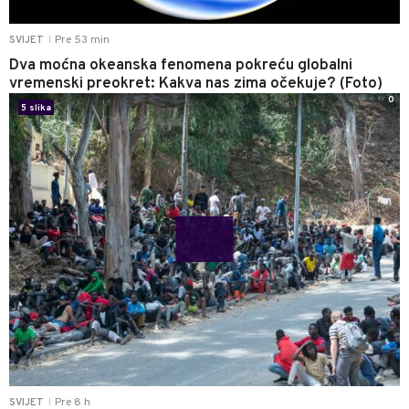
Pre 53 min
SVIJET
|
Dva moćna okeanska fenomena pokreću globalni
vremenski preokret: Kakva nas zima očekuje? (Foto)
0
5 slika
Pre 8 h
SVIJET
|