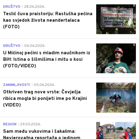
0
DRUŠTVO
28.06.2026.
|
Teslić čuva praistoriju: Rastuška pećina
kao svjedok života neandertalaca
(FOTO)
0
DRUŠTVO
06.06.2026.
|
U Mićinoj pećini s mladim naučnikom iz
BiH: Istina o šišmišima i mitu o kosi
(FOTO/VIDEO)
0
ZANIMLJIVOSTI
05.06.2026.
|
Otkriven trag nove vrste: Čovječja
ribica mogla bi ponijeti ime po Krajini
(VIDEO)
0
REGION
29.05.2026.
|
Sam među vukovima i šakalima:
Nevjerovatna reportaža o jedinom