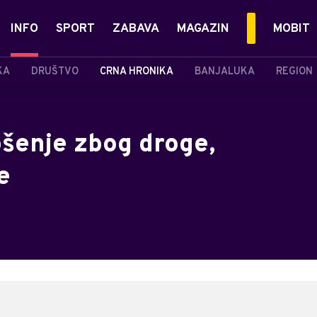
INFO
SPORT
ZABAVA
MAGAZIN
MOBIT
KA
DRUŠTVO
CRNA HRONIKA
BANJALUKA
REGION
pšenje zbog droge,
e