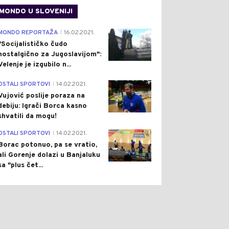
MONDO U SLOVENIJI
4
MONDO REPORTAŽA
16.02.2021.
|
"Socijalističko čudo
nostalgično za Jugoslavijom":
Velenje je izgubilo n...
1
OSTALI SPORTOVI
14.02.2021.
|
Vujović poslije poraza na
debiju: Igrači Borca kasno
shvatili da mogu!
3
OSTALI SPORTOVI
14.02.2021.
|
Borac potonuo, pa se vratio,
ali Gorenje dolazi u Banjaluku
sa "plus čet...