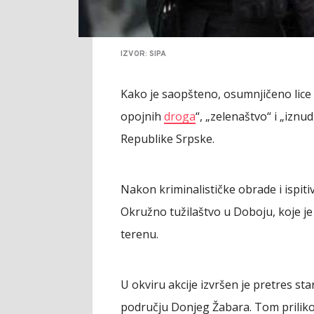
IZVOR: SIPA
Kako je saopšteno, osumnjičeno lice 
opojnih
droga
“, „zelenaštvo“ i „izn
Republike Srpske.
Nakon kriminalističke obrade i ispiti
Okružno tužilaštvo u Doboju, koje je
terenu.
U okviru akcije izvršen je pretres st
području Donjeg Žabara. Tom prilik