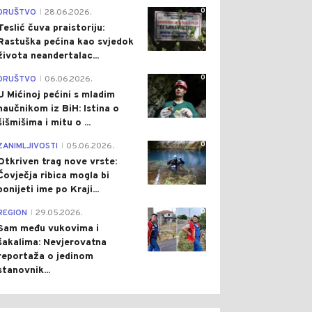
0
DRUŠTVO
28.06.2026.
|
Teslić čuva praistoriju:
Rastuška pećina kao svjedok
života neandertalac...
0
DRUŠTVO
06.06.2026.
|
U Mićinoj pećini s mladim
naučnikom iz BiH: Istina o
šišmišima i mitu o ...
0
ZANIMLJIVOSTI
05.06.2026.
|
Otkriven trag nove vrste:
Čovječja ribica mogla bi
ponijeti ime po Kraji...
0
REGION
29.05.2026.
|
Sam među vukovima i
šakalima: Nevjerovatna
reportaža o jedinom
stanovnik...