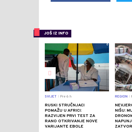
JOŠ IZ INFO
0
SVIJET
Pre 6 h
REGION
P
|
|
RUSKI STRUČNJACI
NEVJER
POMAŽU U AFRICI:
NIŠU: M
RAZVIJEN PRVI TEST ZA
DRONOM
RANO OTKRIVANJE NOVE
NAPUNJ
VARIJANTE EBOLE
ZATVO