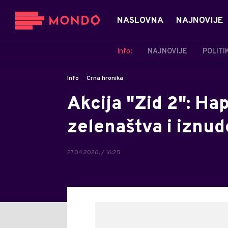
NASLOVNA
NAJNOVIJE
Info:
NAJNOVIJE
POLITI
Info
Crna hronika
Akcija "Zid 2": Ha
zelenaštva i iznud
27.04.2026. / 16:25