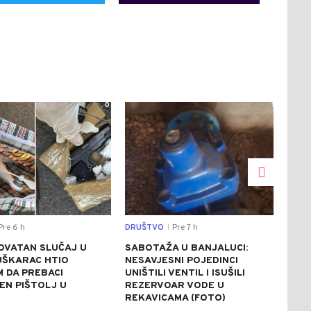
0
1
re 6 h
DRUŠTVO
Pre 7 h
REGI
|
OVATAN SLUČAJ U
SABOTAŽA U BANJALUCI:
VUČ
UŠKARAC HTIO
NESAVJESNI POJEDINCI
VEČ
 DA PREBACI
UNIŠTILI VENTIL I ISUŠILI
POZ
EN PIŠTOLJ U
REZERVOAR VODE U
RAZ
R
REKAVICAMA (FOTO)
(FO