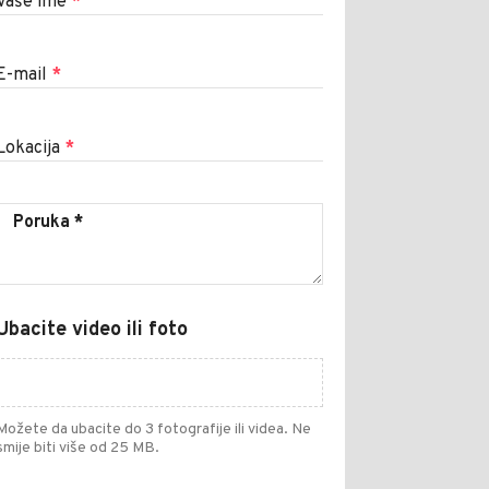
Vaše ime
*
E-mail
*
Lokacija
*
Ubacite video ili foto
Možete da ubacite do 3 fotografije ili videa. Ne
smije biti više od 25 MB.