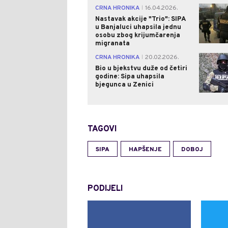
CRNA HRONIKA
16.04.2026.
|
Nastavak akcije "Trio": SIPA
u Banjaluci uhapsila jednu
osobu zbog krijumčarenja
migranata
CRNA HRONIKA
20.02.2026.
|
Bio u bjekstvu duže od četiri
godine: Sipa uhapsila
bjegunca u Zenici
TAGOVI
SIPA
HAPŠENJE
DOBOJ
PODIJELI