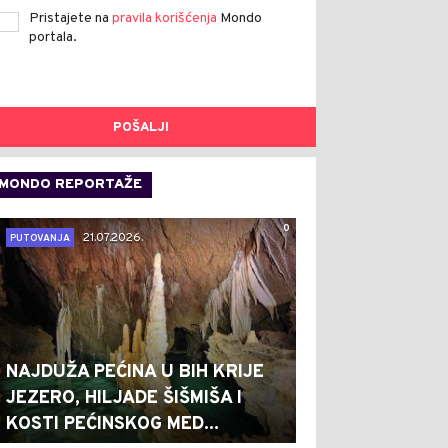
Pristajete na
pravila korišćenja
Mondo
portala.
POŠALJI
MONDO REPORTAŽE
0
21.07.2026.
PUTOVANJA
NAJDUŽA PEĆINA U BIH KRIJE
JEZERO, HILJADE ŠIŠMIŠA I
KOSTI PEĆINSKOG MED...