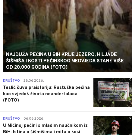
NAJDUŽA PEĆINA U BIH KRIJE JEZERO, HILJADE
ŠIŠMIŠA I KOSTI PEĆINSKOG MEDVJEDA STARE VIŠE
OD 20.000 GODINA (FOTO)
0
DRUŠTVO
28.06.2026.
|
Teslić čuva praistoriju: Rastuška pećina
kao svjedok života neandertalaca
(FOTO)
0
DRUŠTVO
06.06.2026.
|
U Mićinoj pećini s mladim naučnikom iz
BiH: Istina o šišmišima i mitu o kosi