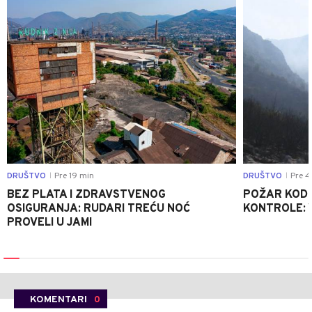
DRUŠTVO
Pre 19 min
DRUŠTVO
Pre 4
|
|
BEZ PLATA I ZDRAVSTVENOG
POŽAR KOD K
OSIGURANJA: RUDARI TREĆU NOĆ
KONTROLE: 
PROVELI U JAMI
KOMENTARI
0