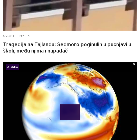
Pre 1 h
SVIJET
|
Tragedija na Tajlandu: Sedmoro poginulih u pucnjavi u
školi, među njima i napadač
0
6 slika