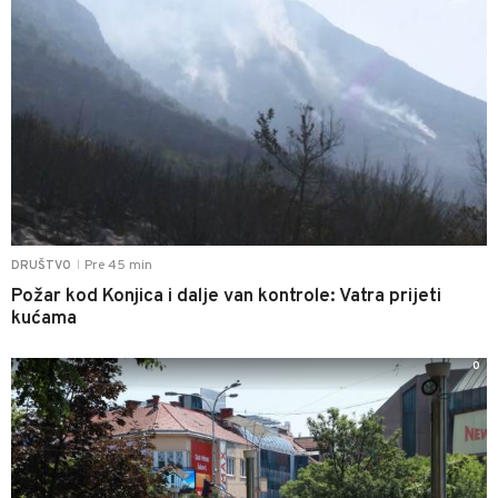
Pre 45 min
DRUŠTVO
|
Požar kod Konjica i dalje van kontrole: Vatra prijeti
kućama
0