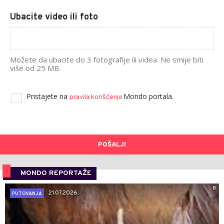
Ubacite video ili foto
Možete da ubacite do 3 fotografije ili videa. Ne smije biti
više od 25 MB.
Pristajete na
Mondo portala.
pravila korišćenja
POŠALJI
MONDO REPORTAŽE
0
21.07.2026.
PUTOVANJA