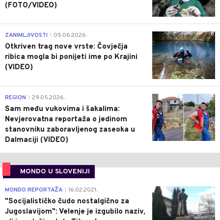
(FOTO/VIDEO)
0
ZANIMLJIVOSTI
05.06.2026.
|
Otkriven trag nove vrste: Čovječja
ribica mogla bi ponijeti ime po Krajini
(VIDEO)
0
REGION
29.05.2026.
|
Sam među vukovima i šakalima:
Nevjerovatna reportaža o jedinom
stanovniku zaboravljenog zaseoka u
Dalmaciji (VIDEO)
MONDO U SLOVENIJI
4
MONDO REPORTAŽA
16.02.2021.
|
"Socijalističko čudo nostalgično za
Jugoslavijom": Velenje je izgubilo naziv,