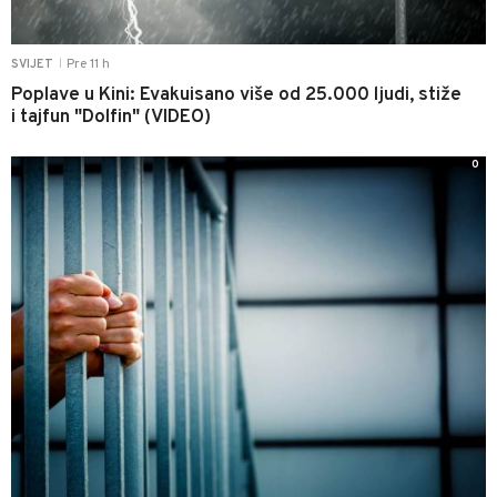
Pre 11 h
SVIJET
|
Poplave u Kini: Evakuisano više od 25.000 ljudi, stiže
i tajfun "Dolfin" (VIDEO)
0