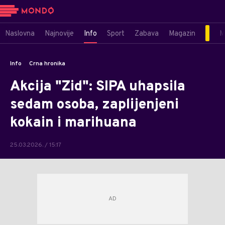
Naslovna
Najnovije
Info
Sport
Zabava
Magazin
M
Info
Crna hronika
Akcija "Zid": SIPA uhapsila
sedam osoba, zaplijenjeni
kokain i marihuana
25.03.2026. / 15:17