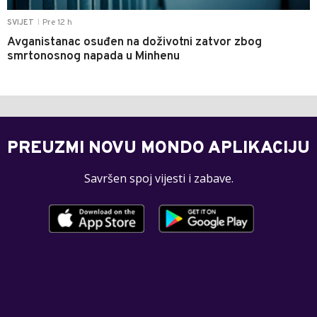
Pre 12 h
SVIJET
|
Avganistanac osuđen na doživotni zatvor zbog
smrtonosnog napada u Minhenu
PREUZMI NOVU MONDO APLIKACIJU
Savršen spoj vijesti i zabave.