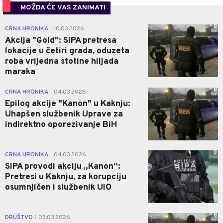
MOŽDA ĆE VAS ZANIMATI
0
CRNA HRONIKA
10.03.2026.
|
Akcija "Gold": SIPA pretresa
lokacije u četiri grada, oduzeta
roba vrijedna stotine hiljada
maraka
0
CRNA HRONIKA
04.03.2026.
|
Epilog akcije "Kanon" u Kaknju:
Uhapšen službenik Uprave za
indirektno oporezivanje BiH
0
CRNA HRONIKA
04.03.2026.
|
SIPA provodi akciju „Kanon“:
Pretresi u Kaknju, za korupciju
osumnjičen i službenik UIO
0
DRUŠTVO
03.03.2026.
|