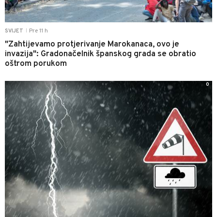
Pre 11 h
SVIJET
|
"Zahtijevamo protjerivanje Marokanaca, ovo je
invazija": Gradonačelnik španskog grada se obratio
oštrom porukom
0