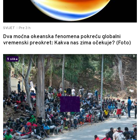
Pre 3 h
SVIJET
|
Dva moćna okeanska fenomena pokreću globalni
vremenski preokret: Kakva nas zima očekuje? (Foto)
0
5 slika