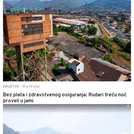
Pre 19 min
DRUŠTVO
|
Bez plata i zdravstvenog osiguranja: Rudari treću noć
proveli u jami
0