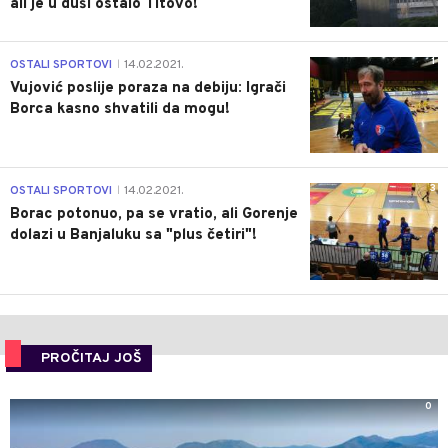
ali je u duši ostalo Titovo!
1
OSTALI SPORTOVI
14.02.2021.
|
Vujović poslije poraza na debiju: Igrači
Borca kasno shvatili da mogu!
3
OSTALI SPORTOVI
14.02.2021.
|
Borac potonuo, pa se vratio, ali Gorenje
dolazi u Banjaluku sa "plus četiri"!
PROČITAJ JOŠ
0