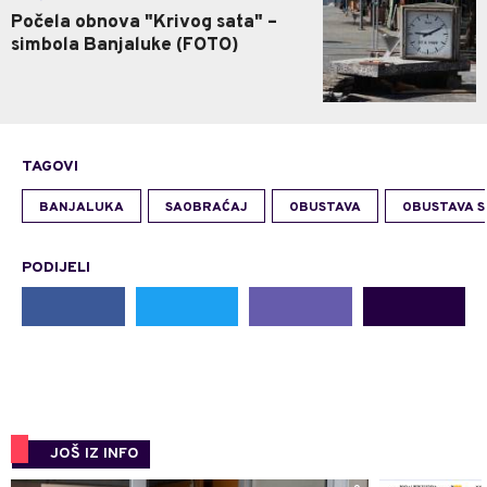
Počela obnova "Krivog sata" –
simbola Banjaluke (FOTO)
TAGOVI
BANJALUKA
SAOBRAĆAJ
OBUSTAVA
OBUSTAVA 
PODIJELI
JOŠ IZ INFO