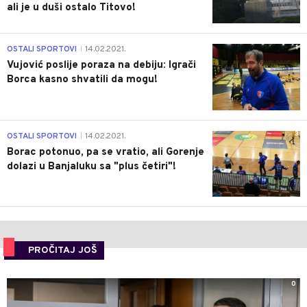
ali je u duši ostalo Titovo!
1
OSTALI SPORTOVI
14.02.2021.
|
Vujović poslije poraza na debiju: Igrači
Borca kasno shvatili da mogu!
3
OSTALI SPORTOVI
14.02.2021.
|
Borac potonuo, pa se vratio, ali Gorenje
dolazi u Banjaluku sa "plus četiri"!
PROČITAJ JOŠ
0