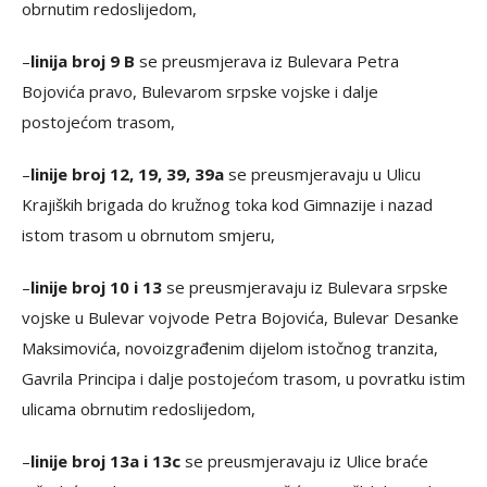
obrnutim redoslijedom,
–
linija broj 9 B
se preusmjerava iz Bulevara Petra
Bojovića pravo, Bulevarom srpske vojske i dalje
postojećom trasom,
–
linije broj 12, 19, 39, 39a
se preusmjeravaju u Ulicu
Krajiških brigada do kružnog toka kod Gimnazije i nazad
istom trasom u obrnutom smjeru,
–
linije broj 10 i 13
se preusmjeravaju iz Bulevara srpske
vojske u Bulevar vojvode Petra Bojovića, Bulevar Desanke
Maksimovića, novoizgrađenim dijelom istočnog tranzita,
Gavrila Principa i dalje postojećom trasom, u povratku istim
ulicama obrnutim redoslijedom,
–
linije broj 13a i 13c
se preusmjeravaju iz Ulice braće