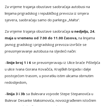
Za vrijeme trajanja obustave saobraćaja autobusi na
linijama prigradskog i republičkog prevoza iz smjera
sjevera, saobraćaju samo do parkinga „Malta“.
Za vrijeme trajanja obustave saobraćaja
u nedjelju, 24.
maja u vremenu od 7.00 do 11.00 časova,
na linijama
javnog gradskog i prigradskog prevoza izvršiće se
preusmjeravanje autobusa na sljedeći način:
–
linije broj 1 i 6
se preusmjeravaju iz Ulice braće Pišteljića
u ulice Ivana Gorana Kovačića, Krajiških brigada i dalje
postojećom trasom, u povratku istim ulicama obrnutim
redoslijedom,
–
linija 3 i 3b
sa Bulevara vojvode Stepe Stepanovića u
Bulevar Desanke Maksimovića, novoizgrađenim istočnim