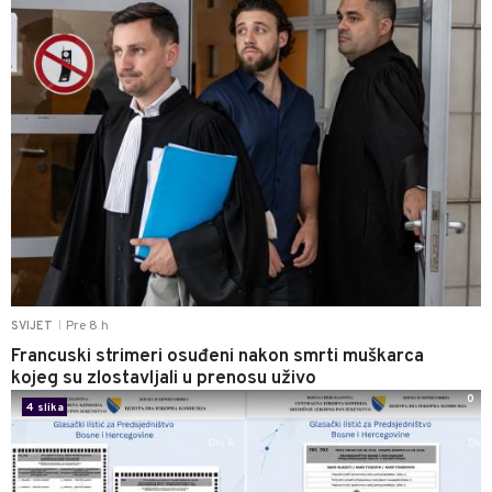
Pre 8 h
SVIJET
|
Francuski strimeri osuđeni nakon smrti muškarca
kojeg su zlostavljali u prenosu uživo
0
4 slika