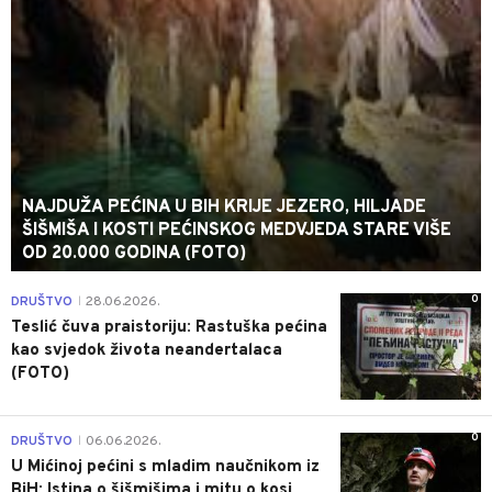
NAJDUŽA PEĆINA U BIH KRIJE JEZERO, HILJADE
ŠIŠMIŠA I KOSTI PEĆINSKOG MEDVJEDA STARE VIŠE
OD 20.000 GODINA (FOTO)
0
DRUŠTVO
28.06.2026.
|
Teslić čuva praistoriju: Rastuška pećina
kao svjedok života neandertalaca
(FOTO)
0
DRUŠTVO
06.06.2026.
|
U Mićinoj pećini s mladim naučnikom iz
BiH: Istina o šišmišima i mitu o kosi