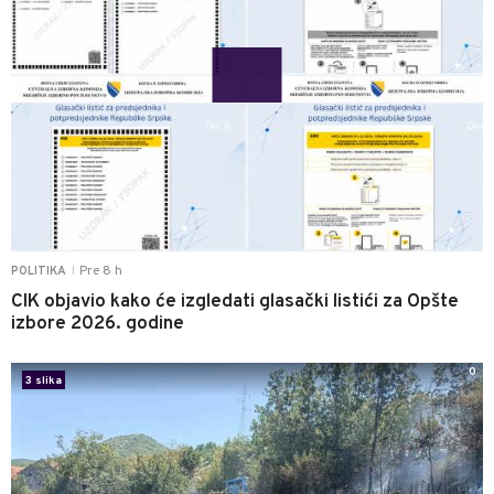
Pre 8 h
POLITIKA
|
CIK objavio kako će izgledati glasački listići za Opšte
izbore 2026. godine
0
3 slika