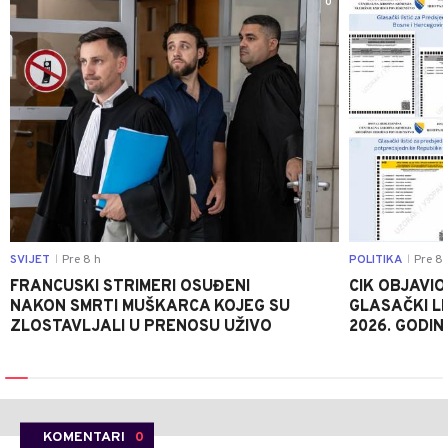
0
SVIJET
Pre 8 h
POLITIKA
Pre 8 
|
|
FRANCUSKI STRIMERI OSUĐENI
CIK OBJAVIO
NAKON SMRTI MUŠKARCA KOJEG SU
GLASAČKI LI
ZLOSTAVLJALI U PRENOSU UŽIVO
2026. GODIN
KOMENTARI
0