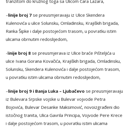
tranzitom do kružnog toga sa Ulicom Cara Lazara,
–
linije broj 7
se preusmjeravaju iz Ulice Skendera
Kulenovića u ulice Solunsku, Omladinsku, Krajiških brigada,
Ranka Šipke i dalje postojećom trasom, u povratku istim
ulicama obrnutim redoslijedom,
-l
inije broj 8
se preusmjerava iz Ulice braće Pišteljića u
ulice Ivana Gorana Kovačića, Krajiških brigada, Omladinsku,
Solunsku, Skendera Kulenovića i dalje postojećom trasom,
u povratku istim ulicama obrnutim redoslijedom,
–
linije broj 9 i Banja Luka – Ljubačevo
se preusmjeravaju
iz Bulevara Srpske vojske u Bulevar vojvode Petra
Bojovića, Bulevar Desanke Maksimović, novoizgrađeni dio
istočnog tranita, Ulica Gavrila Principa, Vojvode Pere Krece
i dalje postojećom trasom, u povratku istim ulicama