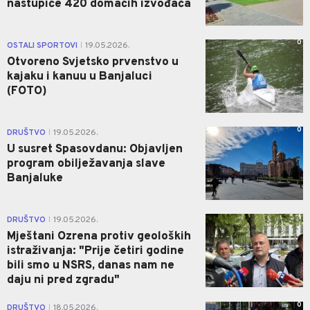
nastupiće 420 domaćih izvođača
0
OSTALI SPORTOVI
19.05.2026.
|
Otvoreno Svjetsko prvenstvo u
kajaku i kanuu u Banjaluci
(FOTO)
0
DRUŠTVO
19.05.2026.
|
U susret Spasovdanu: Objavljen
program obilježavanja slave
Banjaluke
1
DRUŠTVO
19.05.2026.
|
Mještani Ozrena protiv geoloških
istraživanja: "Prije četiri godine
bili smo u NSRS, danas nam ne
daju ni pred zgradu"
0
DRUŠTVO
18.05.2026.
|