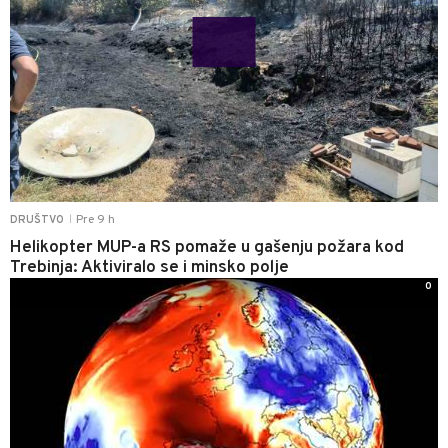
Pre 9 h
DRUŠTVO
|
Helikopter MUP-a RS pomaže u gašenju požara kod
Trebinja: Aktiviralo se i minsko polje
0