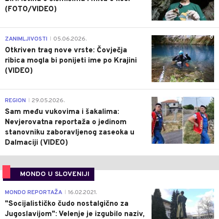
(FOTO/VIDEO)
0
ZANIMLJIVOSTI
05.06.2026.
|
Otkriven trag nove vrste: Čovječja
ribica mogla bi ponijeti ime po Krajini
(VIDEO)
0
REGION
29.05.2026.
|
Sam među vukovima i šakalima:
Nevjerovatna reportaža o jedinom
stanovniku zaboravljenog zaseoka u
Dalmaciji (VIDEO)
MONDO U SLOVENIJI
4
MONDO REPORTAŽA
16.02.2021.
|
"Socijalističko čudo nostalgično za
Jugoslavijom": Velenje je izgubilo naziv,