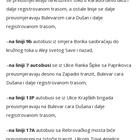
se preusmjeravaju na kružnom toku u Karađorđevu ulicu i
dalje registrovanom trasom, a ostale linije se dalje
preusmjeravaju Bulevarom cara Dušan i dalje
registrovanom trasom,
–
na liniji 9b
autobusi iz smjera Borika saobraćaju do
kružnog toka u Aleji svetog Save i nazad,
–
na liniji 7 autobusi
se iz Ulice Ranka Šipke sa Paprikovca
preusmjeravaju desno na Zapadni tranzit, Bulevar cara
Dušana i dalje registrovanom trasom,
–
na liniji 13P
autobusi se iz Ulice Krajiških brigada
preusmjeravaju na Bulevar cara Dušana i dalje
registrovanom trasom,
–
na liniji 17A
autobusi sa Rebrovačkog mosta biće
preusmjereni na Istočni tranzit, Ulicom Trive Amelice,