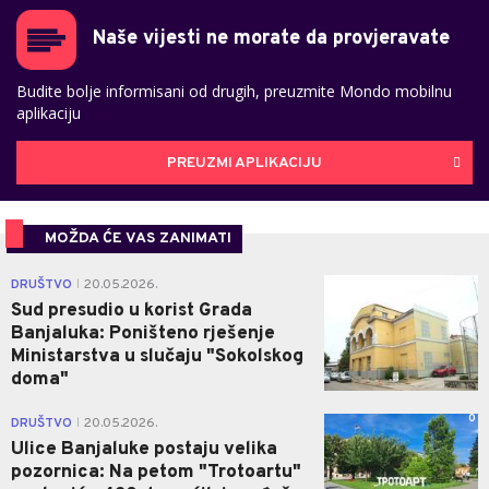
Naše vijesti ne morate da provjeravate
Budite bolje informisani od drugih, preuzmite Mondo mobilnu
aplikaciju
PREUZMI APLIKACIJU
MOŽDA ĆE VAS ZANIMATI
0
DRUŠTVO
20.05.2026.
|
Sud presudio u korist Grada
Banjaluka: Poništeno rješenje
Ministarstva u slučaju "Sokolskog
doma"
0
DRUŠTVO
20.05.2026.
|
Ulice Banjaluke postaju velika
pozornica: Na petom "Trotoartu"