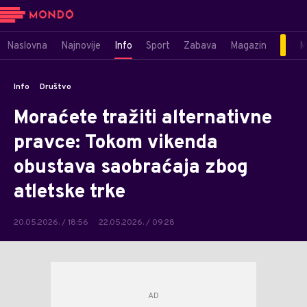
Naslovna
Najnovije
Info
Sport
Zabava
Magazin
M
Info
Društvo
Moraćete tražiti alternativne
pravce: Tokom vikenda
obustava saobraćaja zbog
atletske trke
20.05.2026. / 18:56
22.05.2026. / 09:28