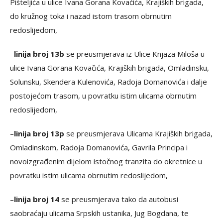
Pišteljića u ulice Ivana Gorana Kovačića, Krajiških brigada,
do kružnog toka i nazad istom trasom obrnutim
redoslijedom,
–
linija broj 13b
se preusmjerava iz Ulice Knjaza Miloša u
ulice Ivana Gorana Kovačića, Krajiških brigada, Omladinsku,
Solunsku, Skendera Kulenovića, Radoja Domanovića i dalje
postojećom trasom, u povratku istim ulicama obrnutim
redoslijedom,
–
linija broj 13p
se preusmjerava Ulicama Krajiških brigada,
Omladinskom, Radoja Domanovića, Gavrila Principa i
novoizgrađenim dijelom istočnog tranzita do okretnice u
povratku istim ulicama obrnutim redoslijedom,
–
linija broj 14
se preusmjerava tako da autobusi
saobraćaju ulicama Srpskih ustanika, Jug Bogdana, te