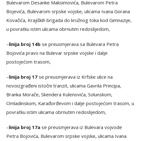
Bulevarom Desanke Maksimovića, Bulevarom Petra
Bojevića, Bulevarom srpske vojske, ulicama Ivana Gorana
Kovačića, Krajiških brigada do kružnog toka kod Gimnazije,
u povratku istim ulicama obrnutim redoslijedom,
–
linija broj 14b
se preusmjerava sa Bulevara Petra
Bojovića pravo na Bulevar srpske vojske i dalje
postojećom trasom,
–
linija broj 17
se preusmjerava iz Krfske ulice na
novoizgrađeni istočni tranzit, ulicama Gavrila Principa,
Branka Morače, Skendera Kulenovića, Solunskom,
Omladinskom, Karađorđevom i dalje postojećom trasom, u
povratku istim ulicama obrnutim redoslijedom,
–
linija broj 17a
se preusmjerava iz Bulevara vojvode
Petra Bojovića, Bulevarom srpske vojske, ulicama Ivana