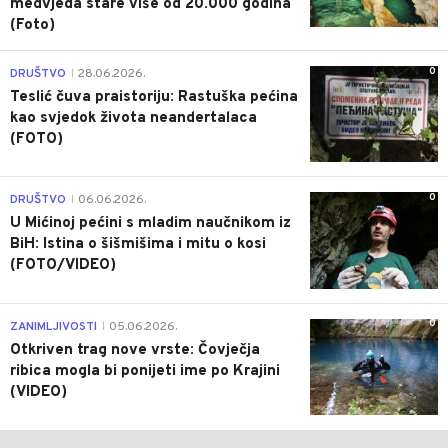
medvjeda stare više od 20.000 godina
(Foto)
0
DRUŠTVO
28.06.2026.
|
Teslić čuva praistoriju: Rastuška pećina
kao svjedok života neandertalaca
(FOTO)
0
DRUŠTVO
06.06.2026.
|
U Mićinoj pećini s mladim naučnikom iz
BiH: Istina o šišmišima i mitu o kosi
(FOTO/VIDEO)
0
ZANIMLJIVOSTI
05.06.2026.
|
Otkriven trag nove vrste: Čovječja
ribica mogla bi ponijeti ime po Krajini
(VIDEO)