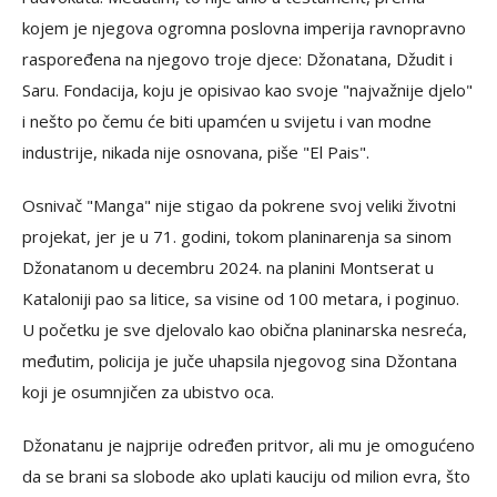
kojem je njegova ogromna poslovna imperija ravnopravno
raspoređena na njegovo troje djece: Džonatana, Džudit i
Saru. Fondacija, koju je opisivao kao svoje "najvažnije djelo"
i nešto po čemu će biti upamćen u svijetu i van modne
industrije, nikada nije osnovana, piše "El Pais".
Osnivač "Manga" nije stigao da pokrene svoj veliki životni
projekat, jer je u 71. godini, tokom planinarenja sa sinom
Džonatanom u decembru 2024. na planini Montserat u
Kataloniji pao sa litice, sa visine od 100 metara, i poginuo.
U početku je sve djelovalo kao obična planinarska nesreća,
međutim, policija je juče uhapsila njegovog sina Džontana
koji je osumnjičen za ubistvo oca.
Džonatanu je najprije određen pritvor, ali mu je omogućeno
da se brani sa slobode ako uplati kauciju od milion evra, što