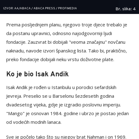
IZVOR: AA/ABACA / ABACA PRESS / PROFIMEDIA
Br. slika: 4
Prema posljednjem planu, njegovo troje djece trebalo je
da postanu upravnici, odnosno najodgovorniji ljudi
fondacije. Zauzvrat bi dobijali "veoma značajnu" novčanu
naknadu, navode izvori španskog lista. Tako bi, praktično,
preko fondacije dobijali neku vrstu doživotne plate.
Ko je bio Isak Andik
Isak Andik je rođen u Istanbulu u porodici sefardskih
Jevreja. Preselio se u Barselonu šezdesetih godina
dvadesetog vijeka, gdje je izgradio poslovnu imperiju.
"Mango" je osnovan 1984. godine i ubrzo je postao jedan
od vodećih modnih lanaca.
Sve je počelo tako što su njegov brat Nahman i on 1969.