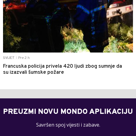
Pre 2 h
SVIJET
|
Francuska policija privela 420 ljudi zbog sumnje da
su izazvali šumske požare
PREUZMI NOVU MONDO APLIKACIJU
Savršen spoj vijesti i zabave.