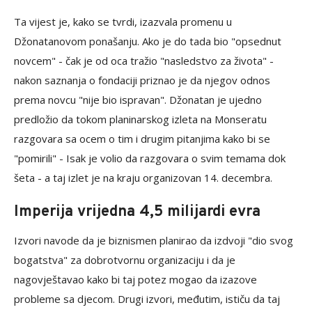
Ta vijest je, kako se tvrdi, izazvala promenu u
Džonatanovom ponašanju. Ako je do tada bio "opsednut
novcem" - čak je od oca tražio "nasledstvo za života" -
nakon saznanja o fondaciji priznao je da njegov odnos
prema novcu "nije bio ispravan". Džonatan je ujedno
predložio da tokom planinarskog izleta na Monseratu
razgovara sa ocem o tim i drugim pitanjima kako bi se
"pomirili" - Isak je volio da razgovara o svim temama dok
šeta - a taj izlet je na kraju organizovan 14. decembra.
Imperija vrijedna 4,5 milijardi evra
Izvori navode da je biznismen planirao da izdvoji "dio svog
bogatstva" za dobrotvornu organizaciju i da je
nagovještavao kako bi taj potez mogao da izazove
probleme sa djecom. Drugi izvori, međutim, ističu da taj