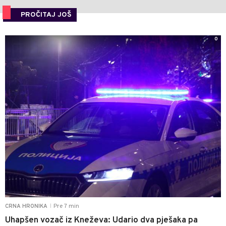
PROČITAJ JOŠ
0
Pre 7 min
CRNA HRONIKA
|
Uhapšen vozač iz Kneževa: Udario dva pješaka pa