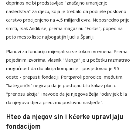
doprinos ne bi predstavljao "značajno umanjenje
nasledstva" za djecu, koja je trebalo da podijele poslovno
carstvo procijenjeno na 4,5 milijardi evra. Neposredno prije
smrti, Isak Andik se, prema magazinu "Forbs", popeo na
peto mesto liste najbogatijih ljudi u Španiji.
Planovi za fondaciju mijenjali su se tokom vremena. Prema
pojedinim izvorima, vlasnik "Manga" je u početku razmatrao
mogućnost da dio akcija kompanije - posjedovao je 95
odsto - prepusti fondaciji. Portparoli porodice, međutim,
"kategorički" negiraju da je postojao bilo kakav plan o
"prenosu akcija" i navode da je njegova želja "oduvijek bila
da njegova djeca preuzmu poslovno nasljeđe".
Hteo da njegov sin i kćerke upravljaju
fondacijom