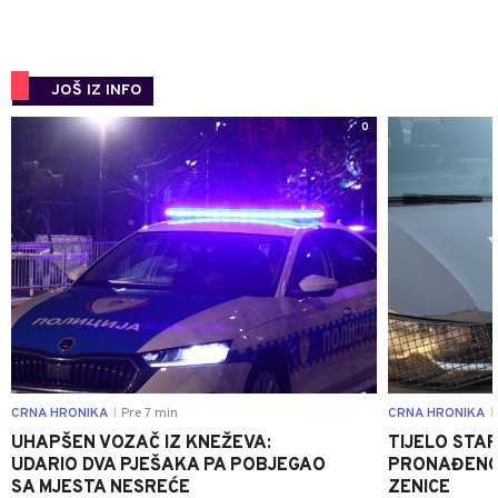
JOŠ IZ INFO
0
CRNA HRONIKA
Pre 7 min
CRNA HRONIKA
|
|
UHAPŠEN VOZAČ IZ KNEŽEVA:
TIJELO STA
UDARIO DVA PJEŠAKA PA POBJEGAO
PRONAĐENO 
SA MJESTA NESREĆE
ZENICE