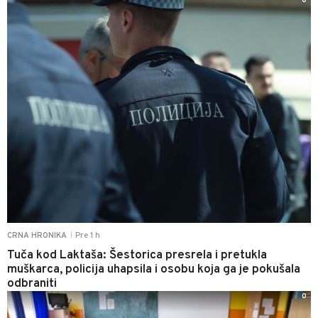
0
Pre 1 h
CRNA HRONIKA
|
Tuča kod Laktaša: Šestorica presrela i pretukla
muškarca, policija uhapsila i osobu koja ga je pokušala
odbraniti
0