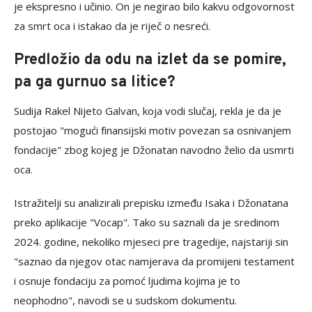
je ekspresno i učinio. On je negirao bilo kakvu odgovornost
za smrt oca i istakao da je riječ o nesreći.
Predložio da odu na izlet da se pomire,
pa ga gurnuo sa litice?
Sudija Rakel Nijeto Galvan, koja vodi slučaj, rekla je da je
postojao "mogući finansijski motiv povezan sa osnivanjem
fondacije" zbog kojeg je Džonatan navodno želio da usmrti
oca.
Istražitelji su analizirali prepisku između Isaka i Džonatana
preko aplikacije "Vocap". Tako su saznali da je sredinom
2024. godine, nekoliko mjeseci pre tragedije, najstariji sin
"saznao da njegov otac namjerava da promijeni testament
i osnuje fondaciju za pomoć ljudima kojima je to
neophodno", navodi se u sudskom dokumentu.