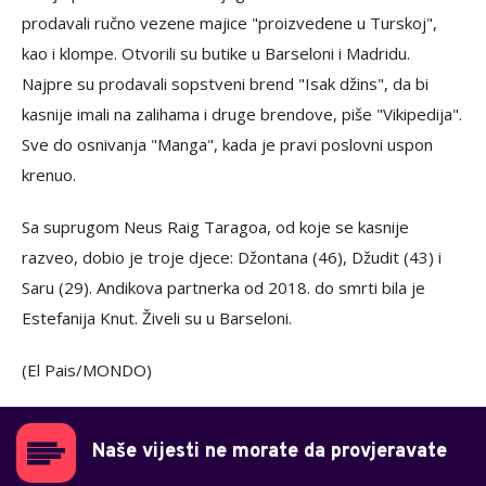
prodavali ručno vezene majice "proizvedene u Turskoj",
kao i klompe. Otvorili su butike u Barseloni i Madridu.
Najpre su prodavali sopstveni brend "Isak džins", da bi
kasnije imali na zalihama i druge brendove, piše "Vikipedija".
Sve do osnivanja "Manga", kada je pravi poslovni uspon
krenuo.
Sa suprugom Neus Raig Taragoa, od koje se kasnije
razveo, dobio je troje djece: Džontana (46), Džudit (43) i
Saru (29). Andikova partnerka od 2018. do smrti bila je
Estefanija Knut. Živeli su u Barseloni.
(El Pais/MONDO)
Naše vijesti ne morate da provjeravate