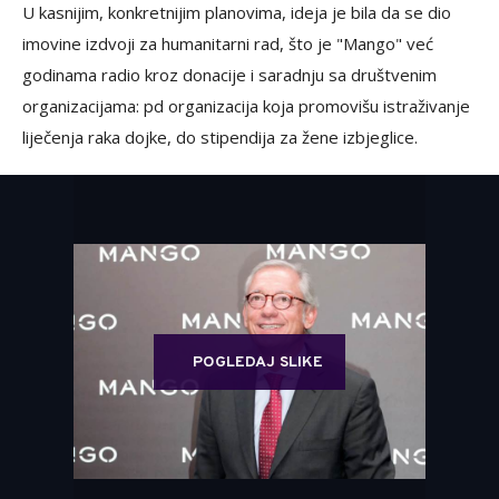
U kasnijim, konkretnijim planovima, ideja je bila da se dio
imovine izdvoji za humanitarni rad, što je "Mango" već
godinama radio kroz donacije i saradnju sa društvenim
organizacijama: pd organizacija koja promovišu istraživanje
liječenja raka dojke, do stipendija za žene izbjeglice.
POGLEDAJ SLIKE