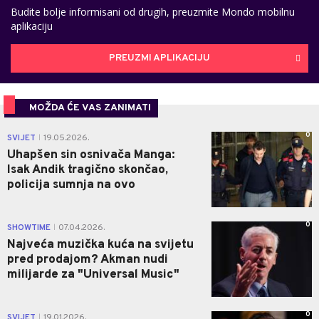
Budite bolje informisani od drugih, preuzmite Mondo mobilnu
aplikaciju
PREUZMI APLIKACIJU
MOŽDA ĆE VAS ZANIMATI
0
SVIJET
19.05.2026.
|
Uhapšen sin osnivača Manga:
Isak Andik tragično skončao,
policija sumnja na ovo
0
SHOWTIME
07.04.2026.
|
Najveća muzička kuća na svijetu
pred prodajom? Akman nudi
milijarde za "Universal Music"
0
SVIJET
19.01.2026.
|