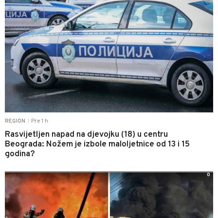
Pre 1 h
REGION
|
Rasvijetljen napad na djevojku (18) u centru
Beograda: Nožem je izbole maloljetnice od 13 i 15
godina?
0