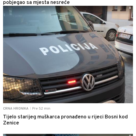
pobjegao sa mjesta nesreće
0
Pre 52 min
CRNA HRONIKA
|
Tijelo starijeg muškarca pronađeno u rijeci Bosni kod
Zenice