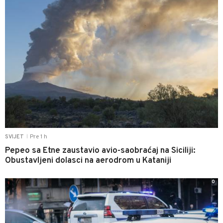
Pre 1 h
SVIJET
|
Pepeo sa Etne zaustavio avio-saobraćaj na Siciliji:
Obustavljeni dolasci na aerodrom u Kataniji
0