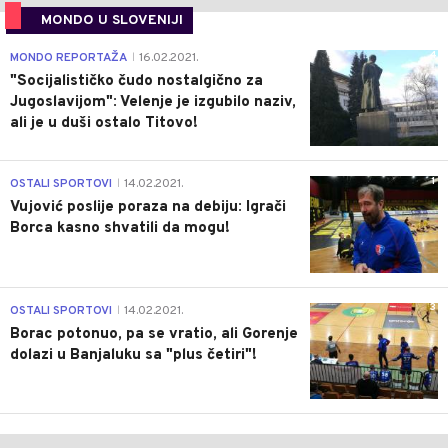
MONDO U SLOVENIJI
4
MONDO REPORTAŽA
16.02.2021.
|
"Socijalističko čudo nostalgično za
Jugoslavijom": Velenje je izgubilo naziv,
ali je u duši ostalo Titovo!
1
OSTALI SPORTOVI
14.02.2021.
|
Vujović poslije poraza na debiju: Igrači
Borca kasno shvatili da mogu!
3
OSTALI SPORTOVI
14.02.2021.
|
Borac potonuo, pa se vratio, ali Gorenje
dolazi u Banjaluku sa "plus četiri"!