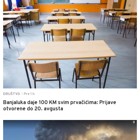
Pre 1 h
DRUŠTVO
|
Banjaluka daje 100 KM svim prvačićima: Prijave
otvorene do 20. avgusta
0