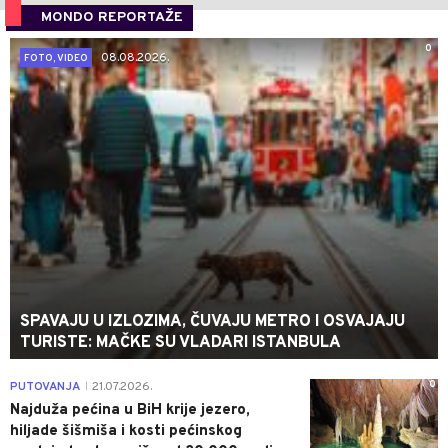
MONDO REPORTAŽE
0
08.08.2026.
FOTO, VIDEO
SPAVAJU U IZLOZIMA, ČUVAJU METRO I OSVAJAJU
TURISTE: MAČKE SU VLADARI ISTANBULA
0
PUTOVANJA
21.07.2026.
|
Najduža pećina u BiH krije jezero,
hiljade šišmiša i kosti pećinskog