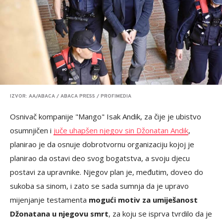
IZVOR: AA/ABACA / ABACA PRESS / PROFIMEDIA
Osnivač kompanije "Mango" Isak Andik, za čije je ubistvo
osumnjičen i
juče uhapšen njegov sin Džonatan Andik
,
planirao je da osnuje dobrotvornu organizaciju kojoj je
planirao da ostavi deo svog bogatstva, a svoju djecu
postavi za upravnike. Njegov plan je, međutim, doveo do
sukoba sa sinom, i zato se sada sumnja da je upravo
mijenjanje testamenta
mogući motiv za umiješanost
Džonatana u njegovu smrt
, za koju se isprva tvrdilo da je