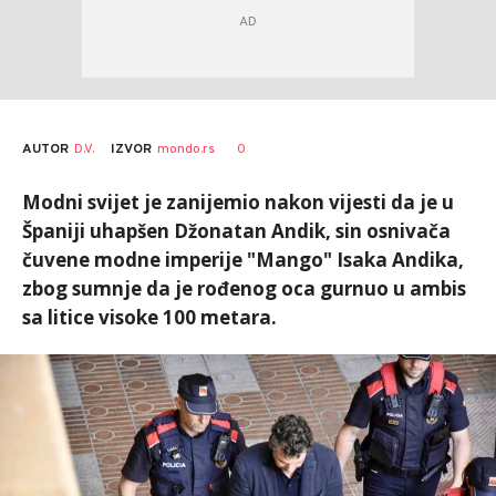
AUTOR
D.V.
0
IZVOR
mondo.rs
Modni svijet je zanijemio nakon vijesti da je u
Španiji uhapšen Džonatan Andik, sin osnivača
čuvene modne imperije "Mango" Isaka Andika,
zbog sumnje da je rođenog oca gurnuo u ambis
sa litice visoke 100 metara.