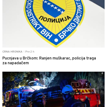
Pre 2 h
CRNA HRONIKA
|
Pucnjava u Brčkom: Ranjen muškarac, policija traga
za napadačem
0