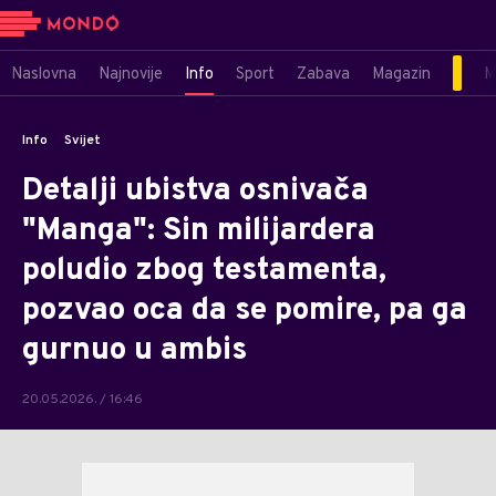
Naslovna
Najnovije
Info
Sport
Zabava
Magazin
M
Info
Svijet
Detalji ubistva osnivača
"Manga": Sin milijardera
poludio zbog testamenta,
pozvao oca da se pomire, pa ga
gurnuo u ambis
20.05.2026. / 16:46