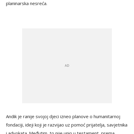
planinarska nesreća.
Andik je ranije svojoj djeci izneo planove o humanitarnoj
fondaciji, ideji koji je razvijao uz pomoć prijatelja, savjetnika
i advokata. Međutim, to nije unio u testament, prema