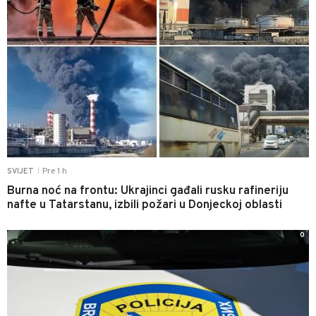
Pre 1 h
SVIJET
|
Burna noć na frontu: Ukrajinci gađali rusku rafineriju
nafte u Tatarstanu, izbili požari u Donjeckoj oblasti
0