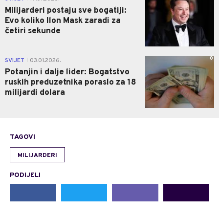
Milijarderi postaju sve bogatiji:
Evo koliko Ilon Mask zaradi za
četiri sekunde
0
SVIJET
03.01.2026.
|
Potanjin i dalje lider: Bogatstvo
ruskih preduzetnika poraslo za 18
milijardi dolara
TAGOVI
MILIJARDERI
PODIJELI