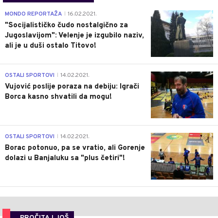
4
MONDO REPORTAŽA
16.02.2021.
|
"Socijalističko čudo nostalgično za
Jugoslavijom": Velenje je izgubilo naziv,
ali je u duši ostalo Titovo!
1
OSTALI SPORTOVI
14.02.2021.
|
Vujović poslije poraza na debiju: Igrači
Borca kasno shvatili da mogu!
3
OSTALI SPORTOVI
14.02.2021.
|
Borac potonuo, pa se vratio, ali Gorenje
dolazi u Banjaluku sa "plus četiri"!
PROČITAJ JOŠ