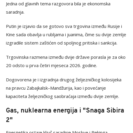
Jedna od glavnih tema razgovora bila je ekonomska
saradnja.
Putin je izjavio da se gotovo sva trgovina između Rusije i
Kine sada obavlja u rubljama i juanima, čime su dvije zemlje
izgradile sistem zaštićen od spoljnog pritiska i sankcija.
Trgovinska razmena između dvije države porasla je za oko
20 odsto u prva četiri mjeseca 2026. godine.
Dogovorena je i izgradnja drugog željezničkog kolosijeka
na pravcu Zabajkalsk–Mandžurija, kao i povećanje
kapaciteta željezničkog saobraćaja između dvije zemlje.
Gas, nuklearna energija i "Snaga Sibira
2"
Energetika ostaje ključ saradnje Moskve i Pekinga.