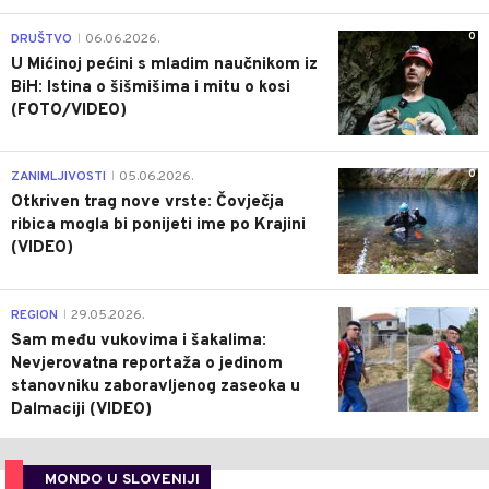
0
DRUŠTVO
06.06.2026.
|
U Mićinoj pećini s mladim naučnikom iz
BiH: Istina o šišmišima i mitu o kosi
(FOTO/VIDEO)
0
ZANIMLJIVOSTI
05.06.2026.
|
Otkriven trag nove vrste: Čovječja
ribica mogla bi ponijeti ime po Krajini
(VIDEO)
0
REGION
29.05.2026.
|
Sam među vukovima i šakalima:
Nevjerovatna reportaža o jedinom
stanovniku zaboravljenog zaseoka u
Dalmaciji (VIDEO)
MONDO U SLOVENIJI