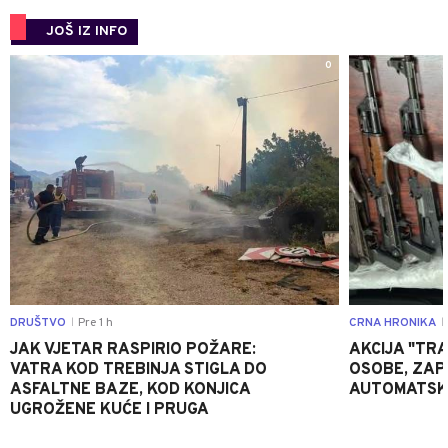
JOŠ IZ INFO
0
DRUŠTVO
Pre 1 h
CRNA HRONIKA
|
|
JAK VJETAR RASPIRIO POŽARE:
AKCIJA "TRA
VATRA KOD TREBINJA STIGLA DO
OSOBE, ZAP
ASFALTNE BAZE, KOD KONJICA
AUTOMATSKI
UGROŽENE KUĆE I PRUGA