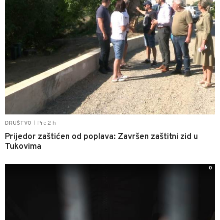
Pre 2 h
DRUŠTVO
|
Prijedor zaštićen od poplava: Završen zaštitni zid u
Tukovima
0