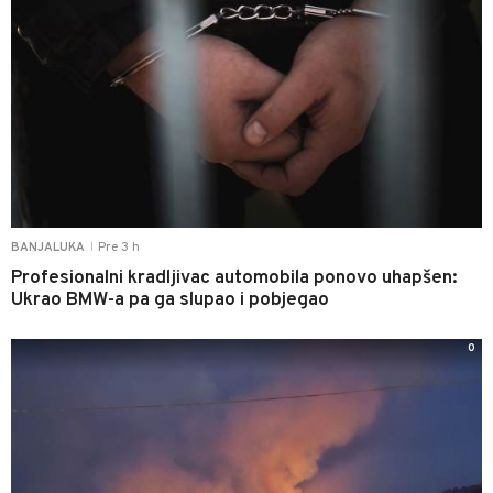
Pre 3 h
BANJALUKA
|
Profesionalni kradljivac automobila ponovo uhapšen:
Ukrao BMW-a pa ga slupao i pobjegao
0