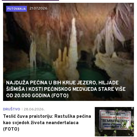
0
21.07.2026.
PUTOVANJA
NAJDUŽA PEĆINA U BIH KRIJE JEZERO, HILJADE
ŠIŠMIŠA I KOSTI PEĆINSKOG MEDVJEDA STARE VIŠE
OD 20.000 GODINA (FOTO)
0
DRUŠTVO
28.06.2026.
|
Teslić čuva praistoriju: Rastuška pećina
kao svjedok života neandertalaca
(FOTO)