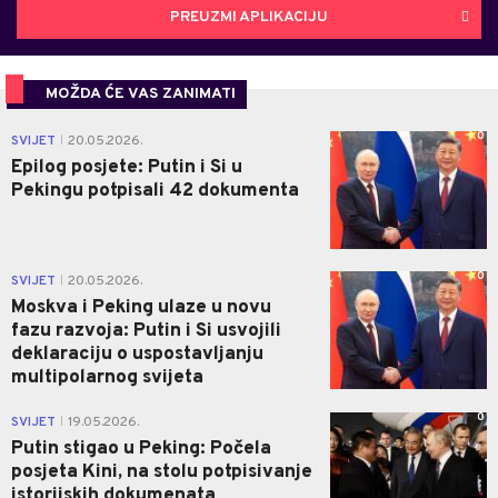
PREUZMI APLIKACIJU
MOŽDA ĆE VAS ZANIMATI
0
SVIJET
20.05.2026.
|
Epilog posjete: Putin i Si u
Pekingu potpisali 42 dokumenta
0
SVIJET
20.05.2026.
|
Moskva i Peking ulaze u novu
fazu razvoja: Putin i Si usvojili
deklaraciju o uspostavljanju
multipolarnog svijeta
0
SVIJET
19.05.2026.
|
Putin stigao u Peking: Počela
posjeta Kini, na stolu potpisivanje
istorijskih dokumenata