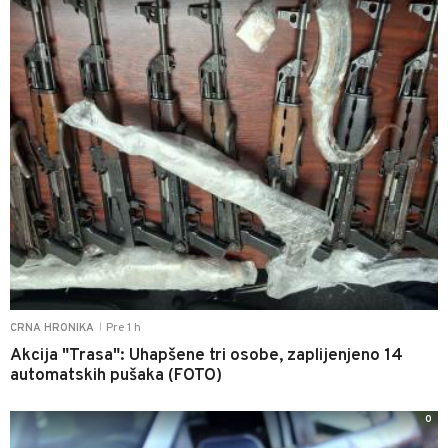
Pre 1 h
CRNA HRONIKA
|
Akcija "Trasa": Uhapšene tri osobe, zaplijenjeno 14
automatskih pušaka (FOTO)
0