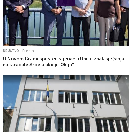
Pre 4 h
DRUŠTVO
|
U Novom Gradu spušten vijenac u Unu u znak sjećanja
na stradale Srbe u akciji "Oluja"
0