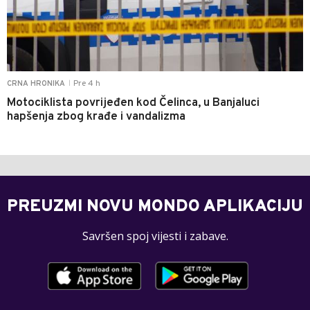
Pre 4 h
CRNA HRONIKA
|
Motociklista povrijeđen kod Čelinca, u Banjaluci
hapšenja zbog krađe i vandalizma
PREUZMI NOVU MONDO APLIKACIJU
Savršen spoj vijesti i zabave.