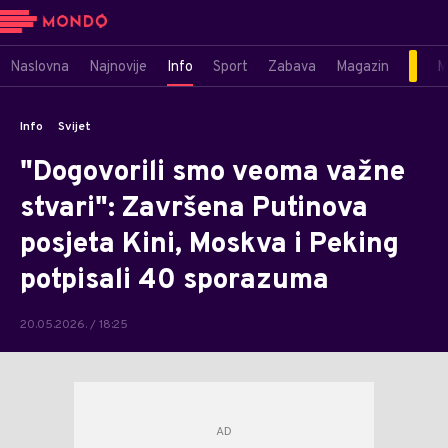
Naslovna
Najnovije
Info
Sport
Zabava
Magazin
M
Info
Svijet
"Dogovorili smo veoma važne
stvari": Završena Putinova
posjeta Kini, Moskva i Peking
potpisali 40 sporazuma
20.05.2026. / 18:25