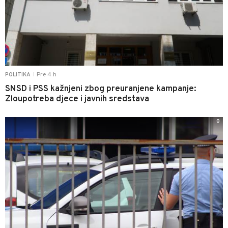
Pre 4 h
POLITIKA
|
SNSD i PSS kažnjeni zbog preuranjene kampanje:
Zloupotreba djece i javnih sredstava
0