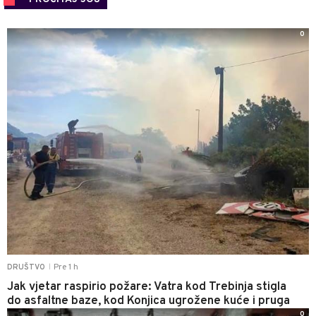
0
Pre 1 h
DRUŠTVO
|
Jak vjetar raspirio požare: Vatra kod Trebinja stigla
do asfaltne baze, kod Konjica ugrožene kuće i pruga
0