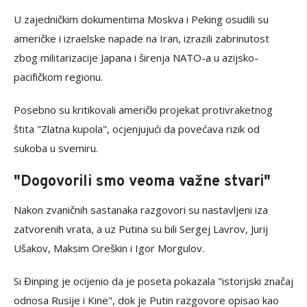
U zajedničkim dokumentima Moskva i Peking osudili su
američke i izraelske napade na Iran, izrazili zabrinutost
zbog militarizacije Japana i širenja NATO-a u azijsko-
pacifičkom regionu.
Posebno su kritikovali američki projekat protivraketnog
štita "Zlatna kupola", ocjenjujući da povećava rizik od
sukoba u svemiru.
"Dogovorili smo veoma važne stvari"
Nakon zvaničnih sastanaka razgovori su nastavljeni iza
zatvorenih vrata, a uz Putina su bili Sergej Lavrov, Jurij
Ušakov, Maksim Oreškin i Igor Morgulov.
Si Đinping je ocijenio da je poseta pokazala "istorijski značaj
odnosa Rusije i Kine", dok je Putin razgovore opisao kao