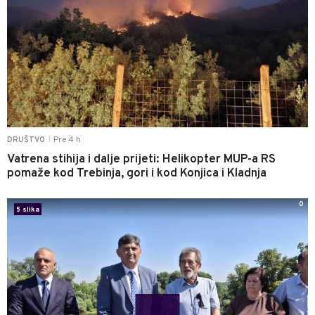
Pre 4 h
DRUŠTVO
|
Vatrena stihija i dalje prijeti: Helikopter MUP-a RS
pomaže kod Trebinja, gori i kod Konjica i Kladnja
0
5 slika