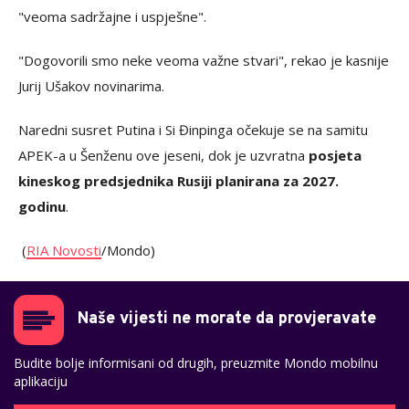
"veoma sadržajne i uspješne".
"Dogovorili smo neke veoma važne stvari", rekao je kasnije
Jurij Ušakov novinarima.
Naredni susret Putina i Si Đinpinga očekuje se na samitu
APEK-a u Šenženu ove jeseni, dok je uzvratna
posjeta
kineskog predsjednika Rusiji planirana za 2027.
godinu
.
(
RIA Novosti
/Mondo)
Naše vijesti ne morate da provjeravate
Budite bolje informisani od drugih, preuzmite Mondo mobilnu
aplikaciju