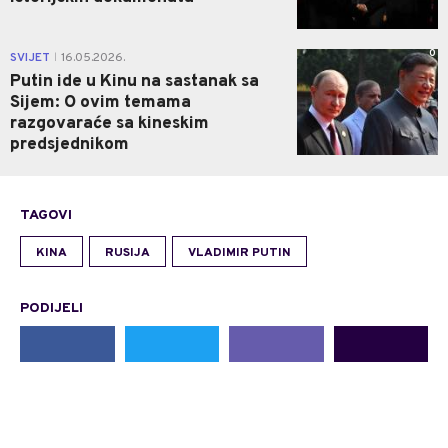
0
SVIJET
16.05.2026.
|
Putin ide u Kinu na sastanak sa
Sijem: O ovim temama
razgovaraće sa kineskim
predsjednikom
TAGOVI
KINA
RUSIJA
VLADIMIR PUTIN
PODIJELI