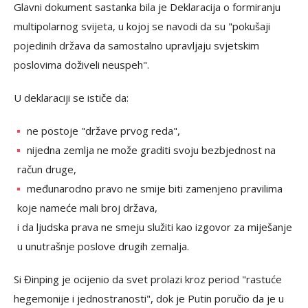
Glavni dokument sastanka bila je Deklaracija o formiranju
multipolarnog svijeta, u kojoj se navodi da su "pokušaji
pojedinih država da samostalno upravljaju svjetskim
poslovima doživeli neuspeh".
U deklaraciji se ističe da:
ne postoje "države prvog reda",
nijedna zemlja ne može graditi svoju bezbjednost na
račun druge,
međunarodno pravo ne smije biti zamenjeno pravilima
koje nameće mali broj država,
i da ljudska prava ne smeju služiti kao izgovor za miješanje
u unutrašnje poslove drugih zemalja.
Si Đinping je ocijenio da svet prolazi kroz period "rastuće
hegemonije i jednostranosti", dok je Putin poručio da je u