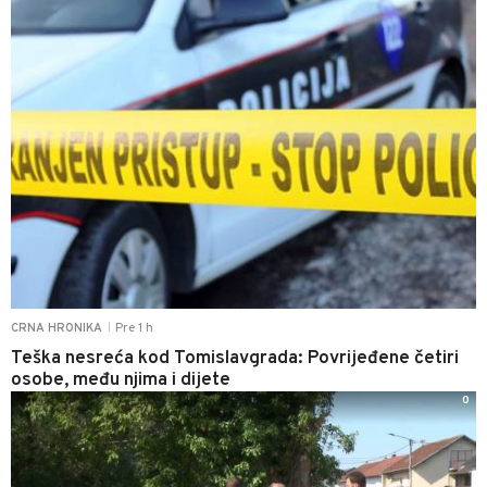
Pre 1 h
CRNA HRONIKA
|
Teška nesreća kod Tomislavgrada: Povrijeđene četiri
osobe, među njima i dijete
0