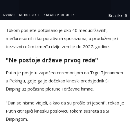
IZVOR: SHENG HONG/ XINHUA NEWS / PROFIMEDIA
Br. slika: 5
Tokom posjete potpisano je oko 40 međudržavnih,
međuresornih i korporativnih sporazuma, a produžen je i
bezvizni režim između dvije zemlje do 2027. godine.
"Ne postoje države prvog reda"
Putin je posjetu započeo ceremonijom na Trgu Tjenanmen
u Pekingu, gdje ga je dočekao kineski predsjednik Si
Đinping uz počasne plotune i državne himne.
"Dan se nismo vidjeli, a kao da su prošle tri jeseni", rekao je
Putin citirajući kinesku poslovicu tokom susreta sa Si
Đinpingom.