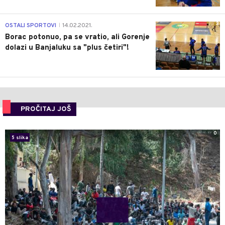
3
OSTALI SPORTOVI
14.02.2021.
|
Borac potonuo, pa se vratio, ali Gorenje
dolazi u Banjaluku sa "plus četiri"!
PROČITAJ JOŠ
0
5 slika