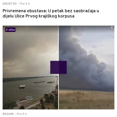
Pre 5 h
DRUŠTVO
|
Privremena obustava: U petak bez saobraćaja u
dijelu Ulice Prvog krajiškog korpusa
0
3 slika
Pre 5 h
REGION
|