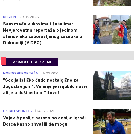
0
REGION
29.05.2026.
|
Sam među vukovima i šakalima:
Nevjerovatna reportaža o jedinom
stanovniku zaboravljenog zaseoka u
Dalmaciji (VIDEO)
MONDO U SLOVENIJI
4
MONDO REPORTAŽA
16.02.2021.
|
"Socijalističko čudo nostalgično za
Jugoslavijom": Velenje je izgubilo naziv,
ali je u duši ostalo Titovo!
1
OSTALI SPORTOVI
14.02.2021.
|
Vujović poslije poraza na debiju: Igrači
Borca kasno shvatili da mogu!