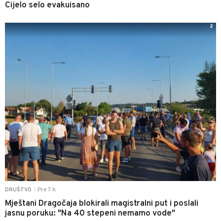
Cijelo selo evakuisano
2
Pre 7 h
DRUŠTVO
|
Mještani Dragočaja blokirali magistralni put i poslali
jasnu poruku: "Na 40 stepeni nemamo vode"