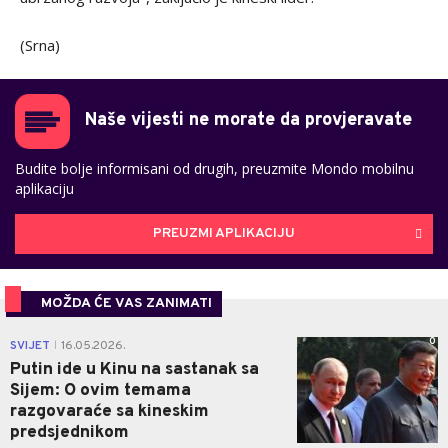
(Srna)
Naše vijesti ne morate da provjeravate
Budite bolje informisani od drugih, preuzmite Mondo mobilnu
aplikaciju
PREUZMI APLIKACIJU
MOŽDA ĆE VAS ZANIMATI
0
SVIJET
16.05.2026.
|
Putin ide u Kinu na sastanak sa
Sijem: O ovim temama
razgovaraće sa kineskim
predsjednikom