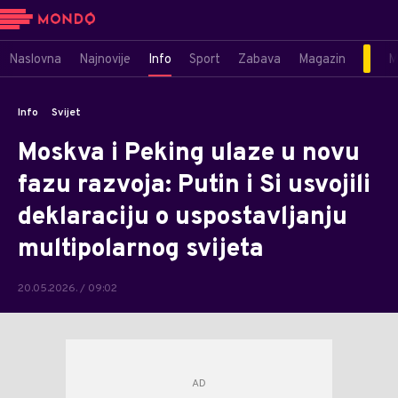
Naslovna
Najnovije
Info
Sport
Zabava
Magazin
M
Info
Svijet
Moskva i Peking ulaze u novu
fazu razvoja: Putin i Si usvojili
deklaraciju o uspostavljanju
multipolarnog svijeta
20.05.2026. / 09:02