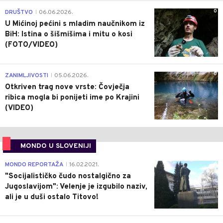
0
DRUŠTVO
06.06.2026.
|
U Mićinoj pećini s mladim naučnikom iz
BiH: Istina o šišmišima i mitu o kosi
(FOTO/VIDEO)
0
ZANIMLJIVOSTI
05.06.2026.
|
Otkriven trag nove vrste: Čovječja
ribica mogla bi ponijeti ime po Krajini
(VIDEO)
MONDO U SLOVENIJI
4
MONDO REPORTAŽA
16.02.2021.
|
"Socijalističko čudo nostalgično za
Jugoslavijom": Velenje je izgubilo naziv,
ali je u duši ostalo Titovo!