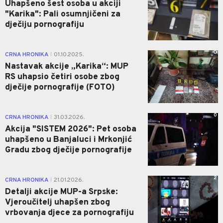
Uhapšeno šest osoba u akciji
"Karika": Pali osumnjičeni za
dječiju pornografiju
0
CRNA HRONIKA
01.10.2025.
|
Nastavak akcije „Karika“: MUP
RS uhapsio četiri osobe zbog
dječije pornografije (FOTO)
0
CRNA HRONIKA
31.03.2026.
|
Akcija "SISTEM 2026": Pet osoba
uhapšeno u Banjaluci i Mrkonjić
Gradu zbog dječije pornografije
2
CRNA HRONIKA
21.01.2026.
|
Detalji akcije MUP-a Srpske:
Vjeroučitelj uhapšen zbog
vrbovanja djece za pornografiju