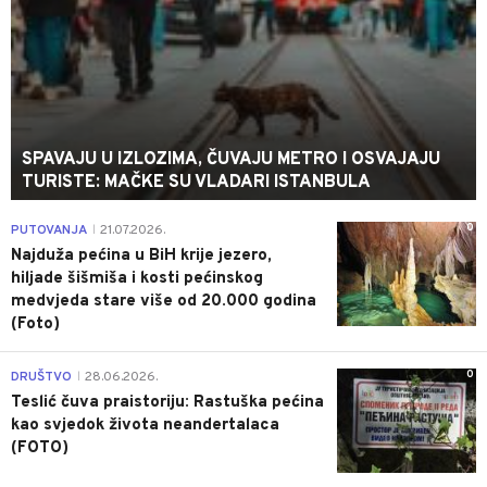
SPAVAJU U IZLOZIMA, ČUVAJU METRO I OSVAJAJU
TURISTE: MAČKE SU VLADARI ISTANBULA
0
PUTOVANJA
21.07.2026.
|
Najduža pećina u BiH krije jezero,
hiljade šišmiša i kosti pećinskog
medvjeda stare više od 20.000 godina
(Foto)
0
DRUŠTVO
28.06.2026.
|
Teslić čuva praistoriju: Rastuška pećina
kao svjedok života neandertalaca
(FOTO)