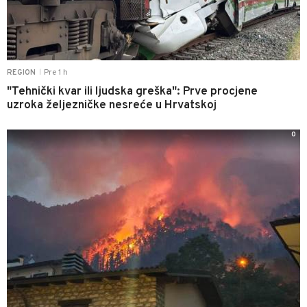
Pre 1 h
REGION
|
"Tehnički kvar ili ljudska greška": Prve procjene
uzroka željezničke nesreće u Hrvatskoj
0