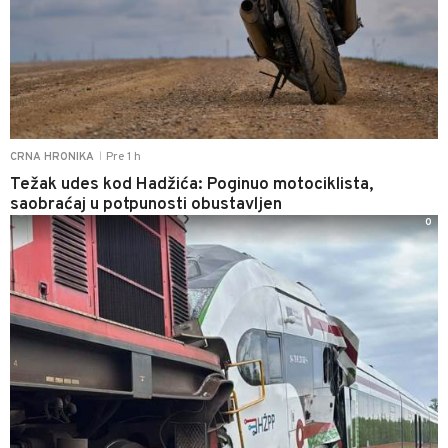
Pre 1 h
CRNA HRONIKA
|
Težak udes kod Hadžića: Poginuo motociklista,
saobraćaj u potpunosti obustavljen
0