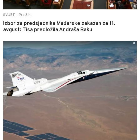
Pre 3 h
SVIJET
|
Izbor za predsjednika Mađarske zakazan za 11.
avgust: Tisa predložila Andraša Baku
0