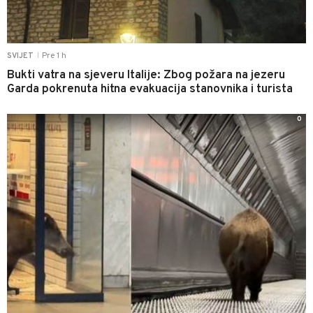
Pre 1 h
SVIJET
|
Bukti vatra na sjeveru Italije: Zbog požara na jezeru
Garda pokrenuta hitna evakuacija stanovnika i turista
0