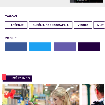
TAGOVI
HAPŠENJE
DJEČIJA PORNOGRAFIJA
VISOKO
MUP 
PODIJELI
JOŠ IZ INFO
0