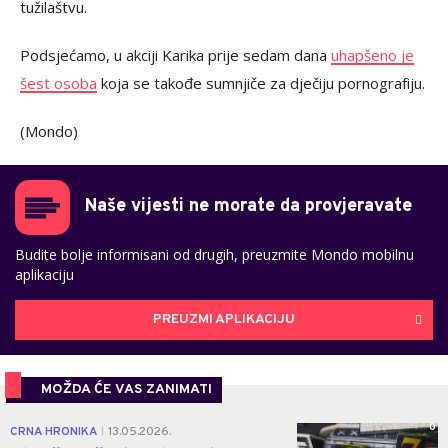
tužilaštvu.
Podsjećamo, u akciji Karika prije sedam dana
uhapšeno je
šest osoba
koja se takođe sumnjiče za dječiju pornografiju.
(Mondo)
Naše vijesti ne morate da provjeravate
Budite bolje informisani od drugih, preuzmite Mondo mobilnu
aplikaciju
PREUZMI APLIKACIJU
MOŽDA ĆE VAS ZANIMATI
0
CRNA HRONIKA
13.05.2026.
|