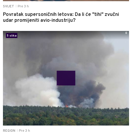
Pre 3 h
SVIJET
|
Povratak supersoničnih letova: Da li će "tihi" zvučni
udar promijeniti avio-industriju?
0
5 slika
Pre 3 h
REGION
|