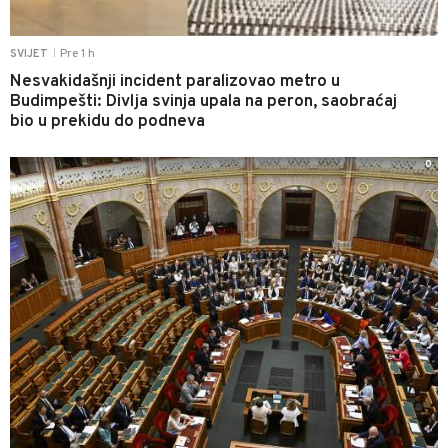
Pre 1 h
SVIJET
|
Nesvakidašnji incident paralizovao metro u
Budimpešti: Divlja svinja upala na peron, saobraćaj
bio u prekidu do podneva
0