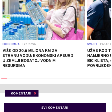
EKONOMIJA
Pre 9 min
SVIJET
Pre 42 m
|
|
VIŠE OD 20,6 MILIONA KM ZA
UŽAS KOD T
STRANU VODU: EKONOMSKI APSURD
NAMJERNO U
U ZEMLJI BOGATOJ VODNIM
BICIKLISTA,
RESURSIMA
POVRIJEĐEN
KOMENTARI
0
SVI KOMENTARI