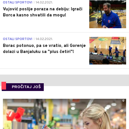
1
OSTALI SPORTOVI
14.02.2021.
|
Vujović poslije poraza na debiju: Igrači
Borca kasno shvatili da mogu!
3
OSTALI SPORTOVI
14.02.2021.
|
Borac potonuo, pa se vratio, ali Gorenje
dolazi u Banjaluku sa "plus četiri"!
PROČITAJ JOŠ
0