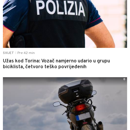
Pre 42 min
SVIJET
|
Užas kod Torina: Vozač namjerno udario u grupu
biciklista, četvoro teško povrijeđenih
0