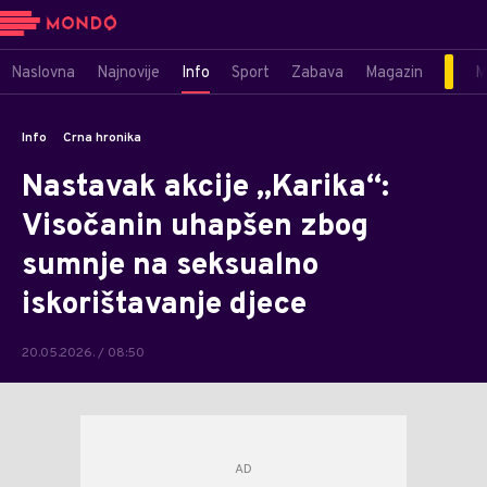
Naslovna
Najnovije
Info
Sport
Zabava
Magazin
M
Info
Crna hronika
Nastavak akcije „Karika“:
Visočanin uhapšen zbog
sumnje na seksualno
iskorištavanje djece
20.05.2026. / 08:50