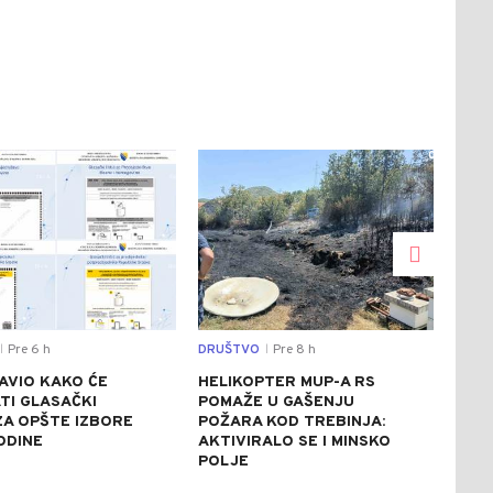
0
0
Pre 6 h
DRUŠTVO
Pre 8 h
SVIJ
|
|
AVIO KAKO ĆE
HELIKOPTER MUP-A RS
CRV
TI GLASAČKI
POMAŽE U GAŠENJU
ITA
 ZA OPŠTE IZBORE
POŽARA KOD TREBINJA:
ASF
ODINE
AKTIVIRALO SE I MINSKO
STE
POLJE