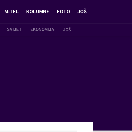
M:TEL
KOLUMNE
FOTO
JOŠ
SVIJET
EKONOMIJA
JOŠ