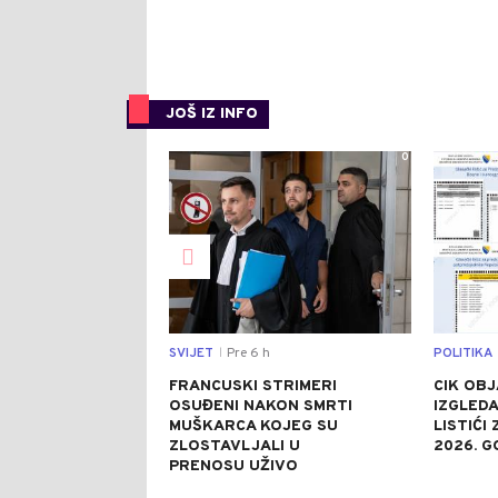
JOŠ IZ INFO
0
SVIJET
Pre 6 h
POLITIKA
|
FRANCUSKI STRIMERI
CIK OBJ
OSUĐENI NAKON SMRTI
IZGLEDA
MUŠKARCA KOJEG SU
LISTIĆI
ZLOSTAVLJALI U
2026. G
PRENOSU UŽIVO