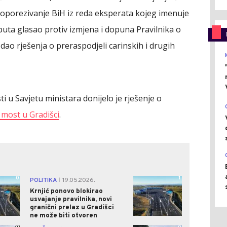
oporezivanje BiH iz reda eksperata kojeg imenuje
 puta glasao protiv izmjena i dopuna Pravilnika o
zdao rješenja o preraspodjeli carinskih i drugih
 u Savjetu ministara donijelo je rješenje o
most u Gradišci
.
0
1
POLITIKA
19.05.2026.
|
Krnjić ponovo blokirao
usvajanje pravilnika, novi
granični prelaz u Gradišci
ne može biti otvoren