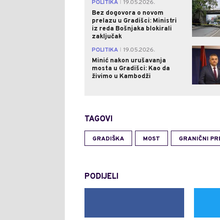
POLITIKA
19.05.2026.
|
Bez dogovora o novom
prelazu u Gradišci: Ministri
iz reda Bošnjaka blokirali
zaključak
POLITIKA
19.05.2026.
|
Minić nakon urušavanja
mosta u Gradišci: Kao da
živimo u Kambodži
TAGOVI
GRADIŠKA
MOST
GRANIČNI PR
PODIJELI