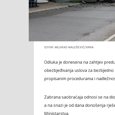
IZVOR: MILORAD MALEŠEVIĆ/SRNA
Odluka je donesena na zahtjev predu
obezbjeđivanja uslova za bezbjedno 
propisanim procedurama i nadležnos
Zabrana saobraćaja odnosi se na di
a na snazi je od dana donošenja rješ
Ministarstva.