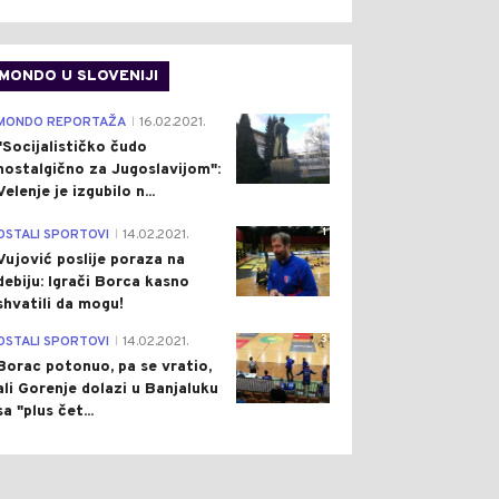
MONDO U SLOVENIJI
4
MONDO REPORTAŽA
16.02.2021.
|
"Socijalističko čudo
nostalgično za Jugoslavijom":
Velenje je izgubilo n...
1
OSTALI SPORTOVI
14.02.2021.
|
Vujović poslije poraza na
debiju: Igrači Borca kasno
shvatili da mogu!
3
OSTALI SPORTOVI
14.02.2021.
|
Borac potonuo, pa se vratio,
ali Gorenje dolazi u Banjaluku
sa "plus čet...