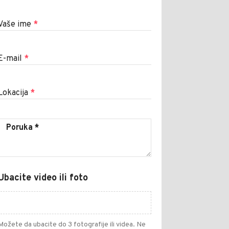
Vaše ime
*
E-mail
*
Lokacija
*
Ubacite video ili foto
Možete da ubacite do 3 fotografije ili videa. Ne