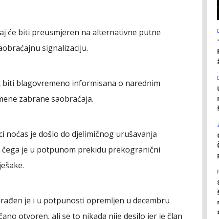
aj će biti preusmjeren na alternativne putne
obraćajnu signalizaciju.
t biti blagovremeno informisana o narednim
emene zabrane saobraćaja.
i noćas je došlo do djelimičnog urušavanja
g čega je u potpunom prekidu prekogranični
ješake.
građen je i u potpunosti opremljen u decembru
ano otvoren, ali se to nikada nije desilo jer je član