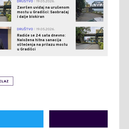
0
0
DRUŠTVO
19.05.2026.
|
Završen uviđaj na urušenom
mostu u Gradišci: Saobraćaj
i dalje blokiran
0
0
DRUŠTVO
19.05.2026.
|
Radiće se 24 sata dnevno:
Naložena hitna sanacija
oštećenja na prilazu mostu
u Gradišci
ELAZ