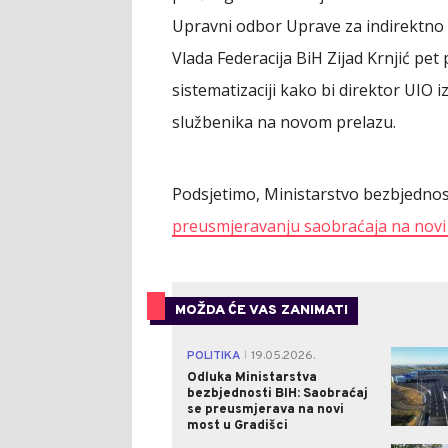
Upravni odbor Uprave za indirektno 
Vlada Federacija BiH Zijad Krnjić pet
sistematizaciji kako bi direktor UIO i
službenika na novom prelazu.
Podsjetimo, Ministarstvo bezbjednosti
preusmjeravanju saobraćaja na novi 
MOŽDA ĆE VAS ZANIMATI
POLITIKA
19.05.2026.
|
Odluka Ministarstva
bezbjednosti BIH: Saobraćaj
se preusmjerava na novi
most u Gradišci