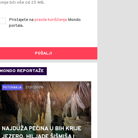
smije biti više od 25 MB.
Pristajete na
pravila korišćenja
Mondo
portala.
POŠALJI
MONDO REPORTAŽE
0
21.07.2026.
PUTOVANJA
NAJDUŽA PEĆINA U BIH KRIJE
JEZERO, HILJADE ŠIŠMIŠA I