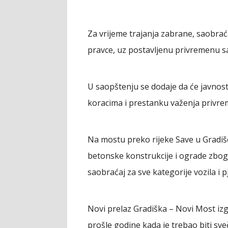
Za vrijeme trajanja zabrane, saobrać
pravce, uz postavljenu privremenu sa
U saopštenju se dodaje da će javnos
koracima i prestanku važenja privr
Na mostu preko rijeke Save u Gradišc
betonske konstrukcije i ograde zbo
saobraćaj za sve kategorije vozila i p
Novi prelaz Gradiška – Novi Most iz
prošle godine kada je trebao biti sveč