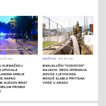
0
0
re 25 min
DRUŠTVO
Pre 49 min
REGI
|
U NJEMAČKOJ:
BANJALUČKI "VODOVOD"
ZEL
A UPUCALA
NAJAVIO: ZBOG ISPIRANJA
SRB
JANINA SRBIJE
NOVOG CJEVOVODA
SAS
 JE NAPAO
MOGUĆ SLABIJI PRITISAK
PRE
M, NJEGOV BRAT
VODE U GRADU
BILOM PROBIO
N