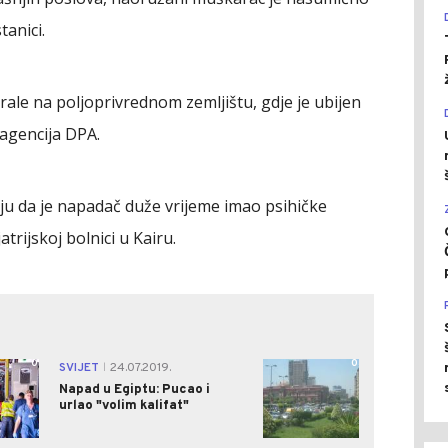
anici.
ale na poljoprivrednom zemljištu, gdje je ubijen
 agencija DPA.
uju da je napadač duže vrijeme imao psihičke
atrijskoj bolnici u Kairu.
0
0
SVIJET
24.07.2019.
|
Napad u Egiptu: Pucao i
urlao "volim kalifat"