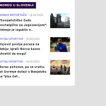
MONDO U SLOVENIJI
4
MONDO REPORTAŽA
16.02.2021.
|
"Socijalističko čudo
nostalgično za Jugoslavijom":
Velenje je izgubilo n...
1
OSTALI SPORTOVI
14.02.2021.
|
Vujović poslije poraza na
debiju: Igrači Borca kasno
shvatili da mogu!
3
OSTALI SPORTOVI
14.02.2021.
|
Borac potonuo, pa se vratio,
ali Gorenje dolazi u Banjaluku
sa "plus čet...