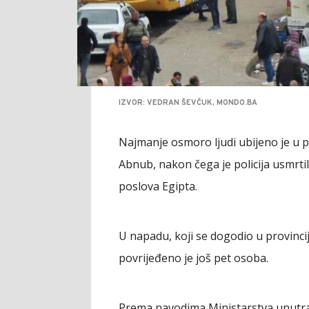
IZVOR: VEDRAN ŠEVČUK, MONDO.BA
Najmanje osmoro ljudi ubijeno je u 
Abnub, nakon čega je policija usmrti
poslova Egipta.
U napadu, koji se dogodio u provincij
povrijeđeno je još pet osoba.
Prema navodima Ministarstva unutra