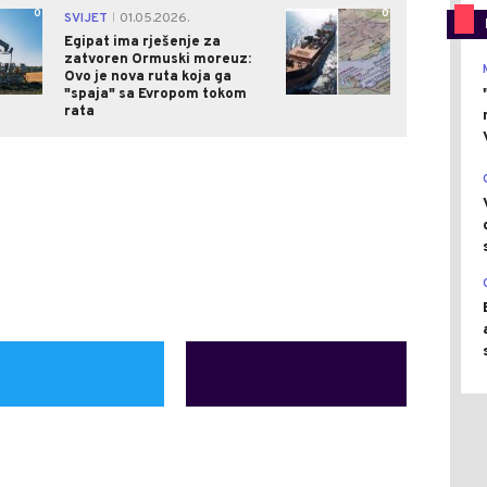
0
0
SVIJET
01.05.2026.
|
Egipat ima rješenje za
zatvoren Ormuski moreuz:
Ovo je nova ruta koja ga
"spaja" sa Evropom tokom
rata