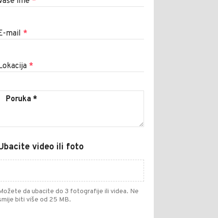
Vaše ime
*
E-mail
*
Lokacija
*
Ubacite video ili foto
Možete da ubacite do 3 fotografije ili videa. Ne
smije biti više od 25 MB.