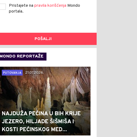
Pristajete na
pravila korišćenja
Mondo
portala.
POŠALJI
MONDO REPORTAŽE
0
21.07.2026.
PUTOVANJA
NAJDUŽA PEĆINA U BIH KRIJE
JEZERO, HILJADE ŠIŠMIŠA I
KOSTI PEĆINSKOG MED...