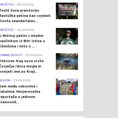
0
DRUŠTVO
28.06.2026.
|
Teslić čuva praistoriju:
Rastuška pećina kao svjedok
života neandertalac...
0
DRUŠTVO
06.06.2026.
|
U Mićinoj pećini s mladim
naučnikom iz BiH: Istina o
šišmišima i mitu o ...
0
ZANIMLJIVOSTI
05.06.2026.
|
Otkriven trag nove vrste:
Čovječja ribica mogla bi
ponijeti ime po Kraji...
0
REGION
29.05.2026.
|
Sam među vukovima i
šakalima: Nevjerovatna
reportaža o jedinom
stanovnik...