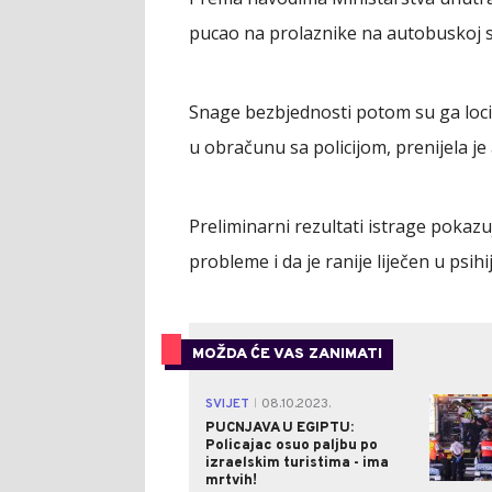
pucao na prolaznike na autobuskoj st
Snage bezbjednosti potom su ga locir
u obračunu sa policijom, prenijela je
Preliminarni rezultati istrage pokaz
probleme i da je ranije liječen u psihij
MOŽDA ĆE VAS ZANIMATI
SVIJET
08.10.2023.
|
PUCNJAVA U EGIPTU:
Policajac osuo paljbu po
izraelskim turistima - ima
mrtvih!