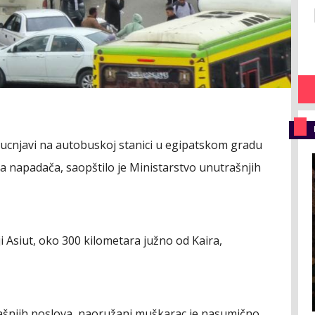
pucnjavi na autobuskoj stanici u egipatskom gradu
la napadača, saopštilo je Ministarstvo unutrašnjih
i Asiut, oko 300 kilometara južno od Kaira,
šnjih poslova, naoružani muškarac je nasumično