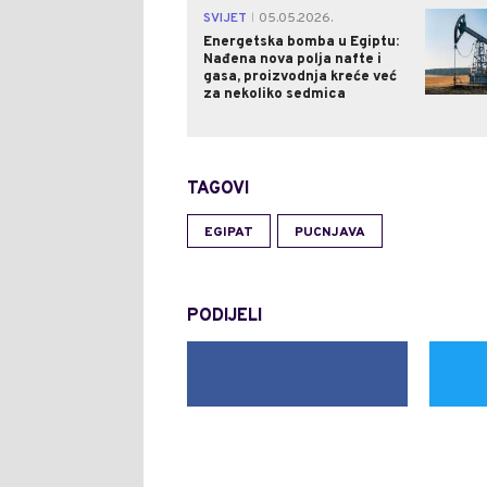
SVIJET
05.05.2026.
|
Energetska bomba u Egiptu:
Nađena nova polja nafte i
gasa, proizvodnja kreće već
za nekoliko sedmica
TAGOVI
EGIPAT
PUCNJAVA
PODIJELI