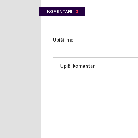
KOMENTARI
0
Upiši ime