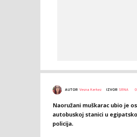
AUTOR
Vesna Kerkez
0
IZVOR
SRNA
Naoružani muškarac ubio je osm
autobuskoj stanici u egipatskoj
policija.