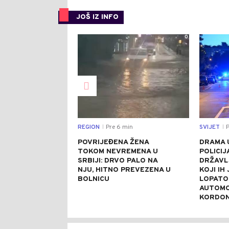
JOŠ IZ INFO
0
REGION
Pre 6 min
SVIJET
P
|
|
POVRIJEĐENA ŽENA
DRAMA 
TOKOM NEVREMENA U
POLICIJ
SRBIJI: DRVO PALO NA
DRŽAVL
NJU, HITNO PREVEZENA U
KOJI IH
BOLNICU
LOPATO
AUTOMO
KORDO