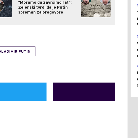
"Moramo da završimo rat":
Zelenski tvrdi da je Putin
spreman za pregovore
VLADIMIR PUTIN