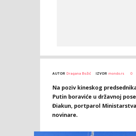
AUTOR
Dragana Božić
0
IZVOR
mondo.rs
Na poziv kineskog predsednika 
Putin boraviće u državnoj poset
Điakun, portparol Ministarstva 
novinare.