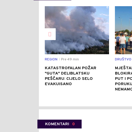
0
REGION
Pre 49 min
DRUŠTVO
|
KATASTROFALAN POŽAR
MJEŠTA
"GUTA" DELIBLATSKU
BLOKIRA
PEŠČARU: CIJELO SELO
PUT I P
EVAKUISANO
PORUKU:
NEMAMO
KOMENTARI
0