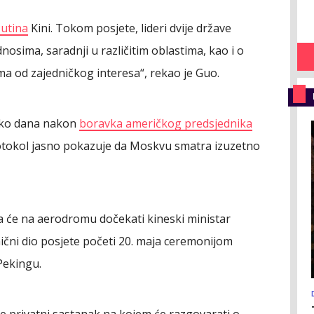
utina
Kini. Tokom posjete, lideri dvije države
nosima, saradnji u različitim oblastima, kao i o
a od zajedničkog interesa“, rekao je Guo.
liko dana nakon
boravka američkog predsjednika
otokol jasno pokazuje da Moskvu smatra izuzetno
 će na aerodromu dočekati kineski ministar
nični dio posjete početi 20. maja ceremonijom
Pekingu.
će privatni sastanak na kojem će razgovarati o