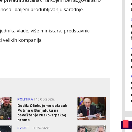
nosa i daljem produbljivanju saradnje.
ednika vlade, više ministara, predstavnici
i velikih kompanija.
1
0
POLITIKA
13.05.2026.
|
Dodik: Očekujemo dolazak
Putina u Banjaluku na
osveštanje rusko-srpskog
hrama
0
0
SVIJET
11.05.2026.
|