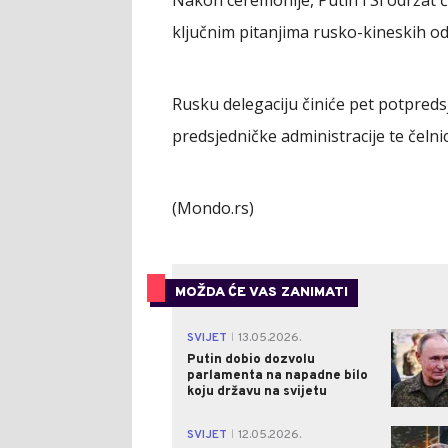
ključnim pitanjima rusko-kineskih od
Rusku delegaciju činiće pet potpredsj
predsjedničke administracije te čelnic
(Mondo.rs)
MOŽDA ĆE VAS ZANIMATI
SVIJET
13.05.2026.
|
Putin dobio dozvolu
parlamenta na napadne bilo
koju državu na svijetu
SVIJET
12.05.2026.
|