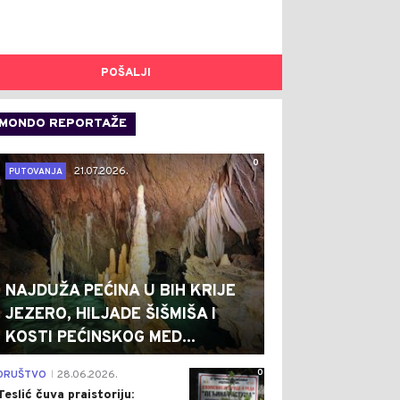
POŠALJI
MONDO REPORTAŽE
0
21.07.2026.
PUTOVANJA
NAJDUŽA PEĆINA U BIH KRIJE
JEZERO, HILJADE ŠIŠMIŠA I
KOSTI PEĆINSKOG MED...
0
DRUŠTVO
28.06.2026.
|
Teslić čuva praistoriju: