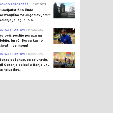
4
MONDO REPORTAŽA
16.02.2021.
|
"Socijalističko čudo
nostalgično za Jugoslavijom":
Velenje je izgubilo n...
1
OSTALI SPORTOVI
14.02.2021.
|
Vujović poslije poraza na
debiju: Igrači Borca kasno
shvatili da mogu!
3
OSTALI SPORTOVI
14.02.2021.
|
Borac potonuo, pa se vratio,
ali Gorenje dolazi u Banjaluku
sa "plus čet...