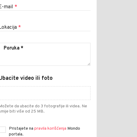
E-mail
*
Lokacija
*
Ubacite video ili foto
Možete da ubacite do 3 fotografije ili videa. Ne
smije biti više od 25 MB.
Pristajete na
pravila korišćenja
Mondo
portala.