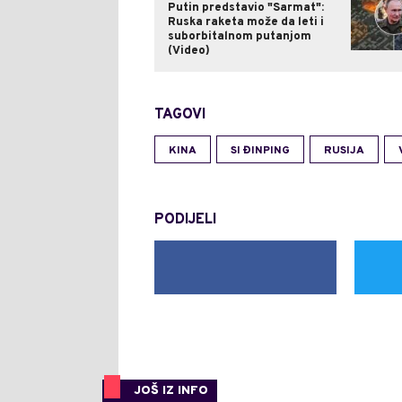
Putin predstavio "Sarmat":
Ruska raketa može da leti i
suborbitalnom putanjom
(Video)
TAGOVI
KINA
SI ĐINPING
RUSIJA
PODIJELI
JOŠ IZ INFO