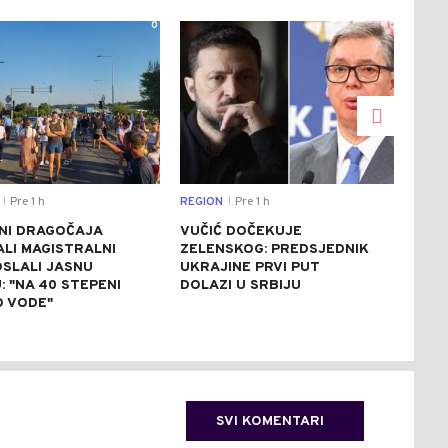
0
0
Pre 1 h
REGION
Pre 1 h
DRU
|
|
NI DRAGOČAJA
VUČIĆ DOČEKUJE
VEL
LI MAGISTRALNI
ZELENSKOG: PREDSJEDNIK
PLO
OSLALI JASNU
UKRAJINE PRVI PUT
TRE
 "NA 40 STEPENI
DOLAZI U SRBIJU
KO
 VODE"
SVI KOMENTARI