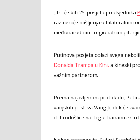
„To će biti 25. posjeta predsjednika
P
razmeniće mišljenja o bilateralnim od
međunarodnim i regionalnim pitanjim
Putinova posjeta dolazi svega neko
Donalda Trampa u Kini,
a kineski pr
važnim partnerom.
Prema najavljenom protokolu, Putina
vanjskih poslova Vang Ji, dok će zva
dobrodošlice na Trgu Tiananmen u 
Nakon ceremonije, Putin i Si održat 