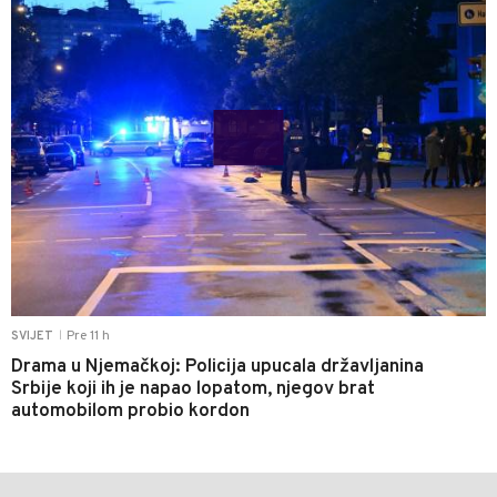
Pre 11 h
SVIJET
|
Drama u Njemačkoj: Policija upucala državljanina
Srbije koji ih je napao lopatom, njegov brat
automobilom probio kordon