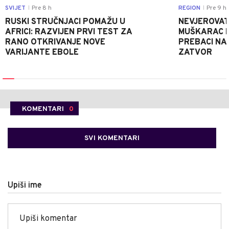
SVIJET
Pre 8 h
REGION
Pre 9 h
|
|
RUSKI STRUČNJACI POMAŽU U
NEVJEROVATA
AFRICI: RAZVIJEN PRVI TEST ZA
MUŠKARAC H
RANO OTKRIVANJE NOVE
PREBACI NA
VARIJANTE EBOLE
ZATVOR
KOMENTARI
0
SVI KOMENTARI
Upiši ime