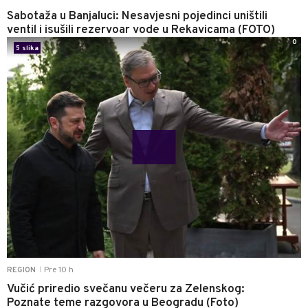
Sabotaža u Banjaluci: Nesavjesni pojedinci uništili
ventil i isušili rezervoar vode u Rekavicama (FOTO)
0
5 slika
Pre 10 h
REGION
|
Vučić priredio svečanu večeru za Zelenskog:
Poznate teme razgovora u Beogradu (Foto)