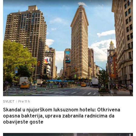
0
Pre 11 h
SVIJET
|
Skandal u njujorškom luksuznom hotelu: Otkrivena
opasna bakterija, uprava zabranila radnicima da
obavijeste goste
0