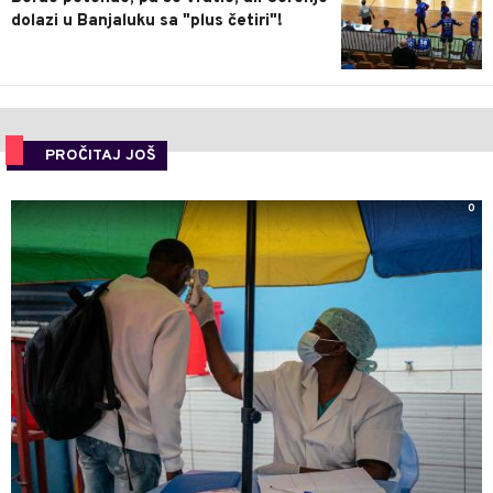
dolazi u Banjaluku sa "plus četiri"!
PROČITAJ JOŠ
0