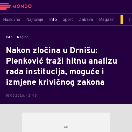
Naslovna
Najnovije
Info
Sport
Zabava
Magazin
M
Info
Region
Nakon zločina u Drnišu:
Plenković traži hitnu analizu
rada institucija, moguće i
izmjene krivičnog zakona
18.05.2026. / 21:45