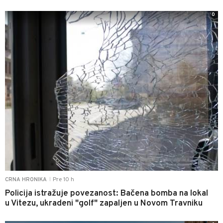
0
Pre 10 h
CRNA HRONIKA
|
Policija istražuje povezanost: Bačena bomba na lokal
u Vitezu, ukradeni "golf" zapaljen u Novom Travniku