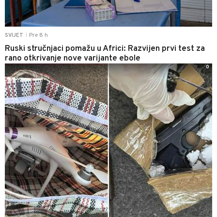
Pre 8 h
SVIJET
|
Ruski stručnjaci pomažu u Africi: Razvijen prvi test za
rano otkrivanje nove varijante ebole
0