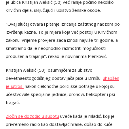
je ubica Kristijan Aleksić (50) već ranije počinio nekoliko
krivičnih djela, uključujući i ubistvo ženske osobe.
"Ovaj slučaj otvara i pitanje izricanja zaštitnog nadzora po
izvršenju kazne. To je mjera koja već postoji u Krivičnom
zakonu. Vrijeme provjere sada iznosi najviše tri godine, a
smatramo da je neophodno razmotriti mogućnosti
produženja trajanja", rekao je novinarima Plenković.
Kristijan Aleksić (50), osumnjičeni za ubistvo
devetnaestogodišnjeg dostavljača pice u Drnišu,
uhapšen
je jutros,
nakon cjelonoćne policijske potrage u kojoj su
učestvovale specijalne jedinice, dronovi, helikopter i psi
tragači.
Zločin se dogodio u subotu
uveče kada je mladić, koji je
privremeno radio kao dostavljač hrane, došao do kuće