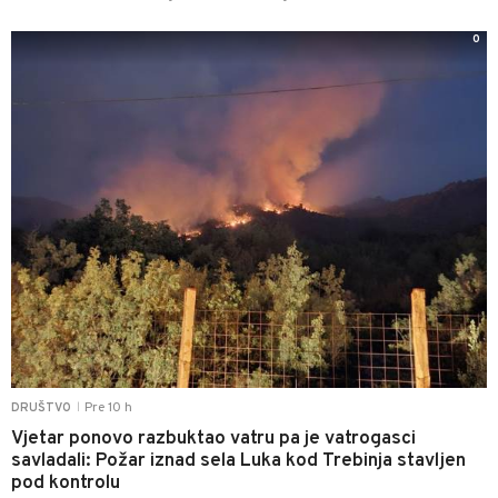
0
Pre 10 h
DRUŠTVO
|
Vjetar ponovo razbuktao vatru pa je vatrogasci
savladali: Požar iznad sela Luka kod Trebinja stavljen
pod kontrolu