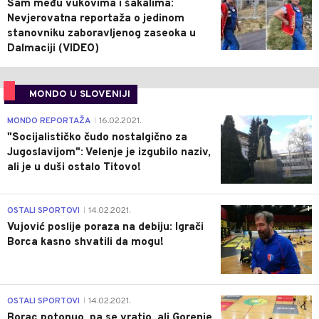
Sam među vukovima i šakalima:
Nevjerovatna reportaža o jedinom
stanovniku zaboravljenog zaseoka u
Dalmaciji (VIDEO)
MONDO U SLOVENIJI
4
MONDO REPORTAŽA
16.02.2021.
|
"Socijalističko čudo nostalgično za
Jugoslavijom": Velenje je izgubilo naziv,
ali je u duši ostalo Titovo!
1
OSTALI SPORTOVI
14.02.2021.
|
Vujović poslije poraza na debiju: Igrači
Borca kasno shvatili da mogu!
3
OSTALI SPORTOVI
14.02.2021.
|
Borac potonuo, pa se vratio, ali Gorenje