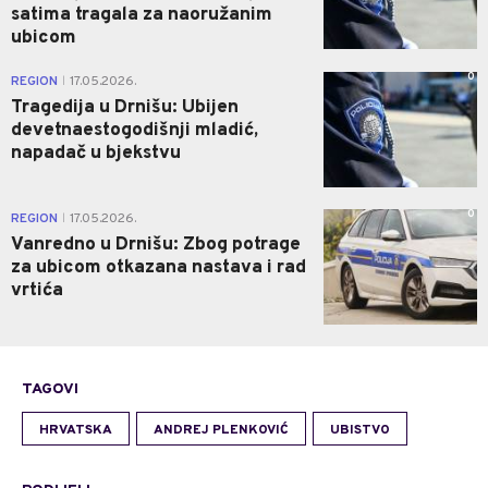
satima tragala za naoružanim
ubicom
0
REGION
17.05.2026.
|
Tragedija u Drnišu: Ubijen
devetnaestogodišnji mladić,
napadač u bjekstvu
0
REGION
17.05.2026.
|
Vanredno u Drnišu: Zbog potrage
za ubicom otkazana nastava i rad
vrtića
TAGOVI
HRVATSKA
ANDREJ PLENKOVIĆ
UBISTVO