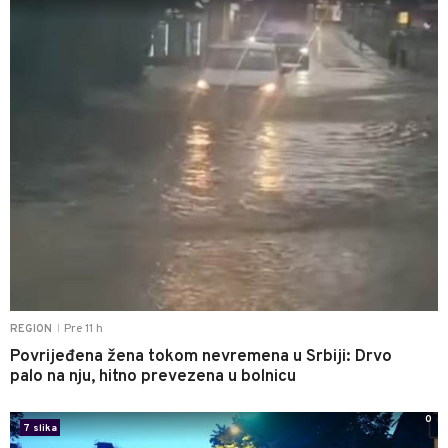
Pre 11 h
REGION
|
Povrijeđena žena tokom nevremena u Srbiji: Drvo
palo na nju, hitno prevezena u bolnicu
0
7 slika