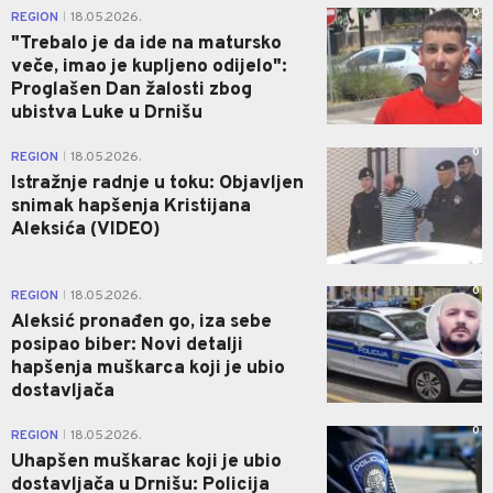
0
REGION
18.05.2026.
|
"Trebalo je da ide na matursko
veče, imao je kupljeno odijelo":
Proglašen Dan žalosti zbog
ubistva Luke u Drnišu
0
REGION
18.05.2026.
|
Istražnje radnje u toku: Objavljen
snimak hapšenja Kristijana
Aleksića (VIDEO)
0
REGION
18.05.2026.
|
Aleksić pronađen go, iza sebe
posipao biber: Novi detalji
hapšenja muškarca koji je ubio
dostavljača
0
REGION
18.05.2026.
|
Uhapšen muškarac koji je ubio
dostavljača u Drnišu: Policija