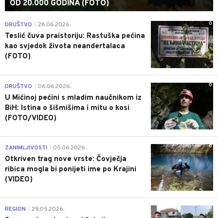
OD 20.000 GODINA (FOTO)
0
DRUŠTVO
28.06.2026.
|
Teslić čuva praistoriju: Rastuška pećina
kao svjedok života neandertalaca
(FOTO)
0
DRUŠTVO
06.06.2026.
|
U Mićinoj pećini s mladim naučnikom iz
BiH: Istina o šišmišima i mitu o kosi
(FOTO/VIDEO)
0
ZANIMLJIVOSTI
05.06.2026.
|
Otkriven trag nove vrste: Čovječja
ribica mogla bi ponijeti ime po Krajini
(VIDEO)
0
REGION
29.05.2026.
|