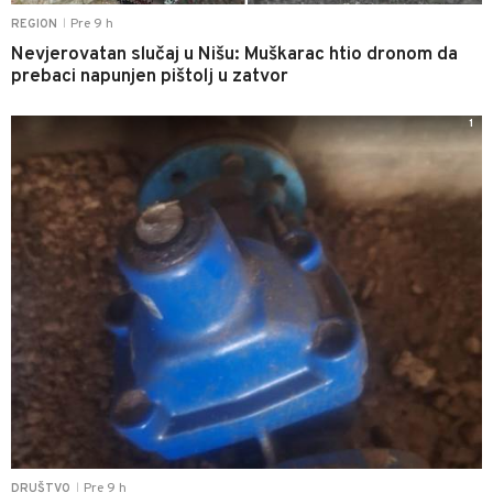
Pre 9 h
REGION
|
Nevjerovatan slučaj u Nišu: Muškarac htio dronom da
prebaci napunjen pištolj u zatvor
1
Pre 9 h
DRUŠTVO
|