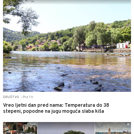
Pre 1 h
DRUŠTVO
|
Vreo ljetni dan pred nama: Temperatura do 38
stepeni, popodne na jugu moguća slaba kiša
0