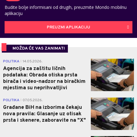
Budite bolje informisani od drugih, preuzmite Mondo mobilnu
aplikaciju
PREUZMI APLIKACIJU
MOŽDA ĆE VAS ZANIMATI
0
POLITIKA
14.05.2026.
|
Agencija za zaštitu ličnih
podataka: Obrada otiska prsta
birača i video-nadzor na biračkim
mjestima su neprihvatljivi
0
POLITIKA
07.05.2026.
|
Građane BiH na izborima čekaju
nova pravila: Glasanje uz otisak
prsta i skenere, zaboravite na "X"