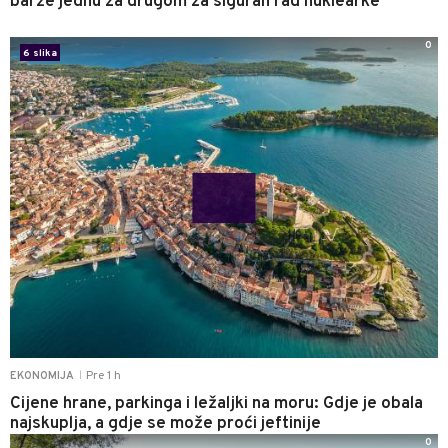
barže jednu za drugom za siguran rad nuklearke
0
6 slika
Pre 1 h
EKONOMIJA
|
Cijene hrane, parkinga i ležaljki na moru: Gdje je obala
najskuplja, a gdje se može proći jeftinije
0