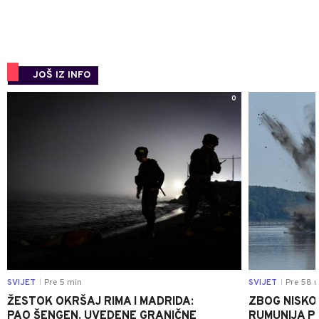
JOŠ IZ INFO
0
SVIJET
Pre 5 min
SVIJET
Pre 58 
|
|
ŽESTOK OKRŠAJ RIMA I MADRIDA:
ZBOG NISKO
PAO ŠENGEN, UVEDENE GRANIČNE
RUMUNIJA P