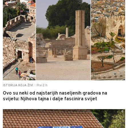
Pre 2 h
ISTORIJA KOJA ŽIVI
|
Ovo su neki od najstarijih naseljenih gradova na
svijetu: Njihova tajna i dalje fascinira svijet
0