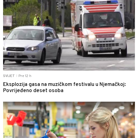
Pre 12 h
SVIJET
|
Eksplozija gasa na muzičkom festivalu u Njemačkoj:
Povrijeđeno deset osoba
0