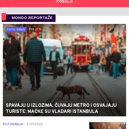
POŠALJI
MONDO REPORTAŽE
0
Pre 21 h
FOTO, VIDEO
SPAVAJU U IZLOZIMA, ČUVAJU METRO I OSVAJAJU
TURISTE: MAČKE SU VLADARI ISTANBULA
0
PUTOVANJA
21.07.2026.
|