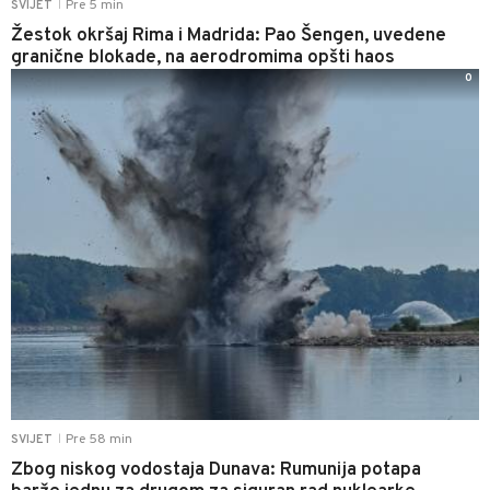
Pre 5 min
SVIJET
|
Žestok okršaj Rima i Madrida: Pao Šengen, uvedene
granične blokade, na aerodromima opšti haos
0
Pre 58 min
SVIJET
|
Zbog niskog vodostaja Dunava: Rumunija potapa