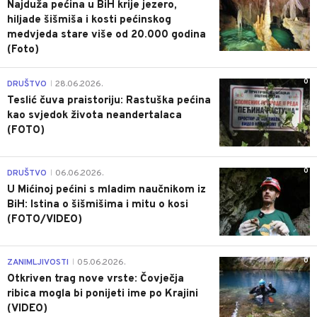
Najduža pećina u BiH krije jezero,
hiljade šišmiša i kosti pećinskog
medvjeda stare više od 20.000 godina
(Foto)
0
DRUŠTVO
28.06.2026.
|
Teslić čuva praistoriju: Rastuška pećina
kao svjedok života neandertalaca
(FOTO)
0
DRUŠTVO
06.06.2026.
|
U Mićinoj pećini s mladim naučnikom iz
BiH: Istina o šišmišima i mitu o kosi
(FOTO/VIDEO)
0
ZANIMLJIVOSTI
05.06.2026.
|
Otkriven trag nove vrste: Čovječja
ribica mogla bi ponijeti ime po Krajini
(VIDEO)