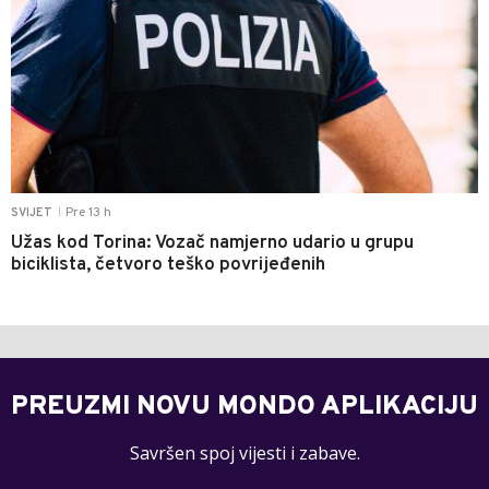
Pre 13 h
SVIJET
|
Užas kod Torina: Vozač namjerno udario u grupu
biciklista, četvoro teško povrijeđenih
PREUZMI NOVU MONDO APLIKACIJU
Savršen spoj vijesti i zabave.