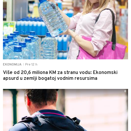
Pre 12 h
EKONOMIJA
|
Više od 20,6 miliona KM za stranu vodu: Ekonomski
apsurd u zemlji bogatoj vodnim resursima
0