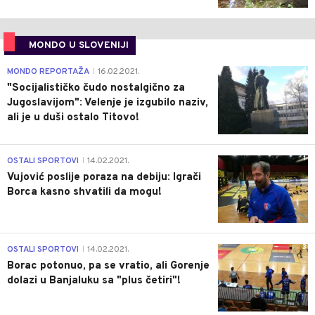
MONDO U SLOVENIJI
4
MONDO REPORTAŽA
16.02.2021.
|
"Socijalističko čudo nostalgično za
Jugoslavijom": Velenje je izgubilo naziv,
ali je u duši ostalo Titovo!
1
OSTALI SPORTOVI
14.02.2021.
|
Vujović poslije poraza na debiju: Igrači
Borca kasno shvatili da mogu!
3
OSTALI SPORTOVI
14.02.2021.
|
Borac potonuo, pa se vratio, ali Gorenje
dolazi u Banjaluku sa "plus četiri"!