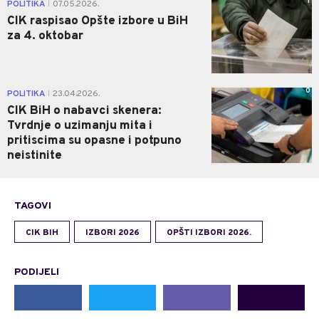
1
POLITIKA
07.05.2026.
|
CIK raspisao Opšte izbore u BiH
za 4. oktobar
0
POLITIKA
23.04.2026.
|
CIK BiH o nabavci skenera:
Tvrdnje o uzimanju mita i
pritiscima su opasne i potpuno
neistinite
TAGOVI
CIK BIH
IZBORI 2026
OPŠTI IZBORI 2026.
PODIJELI