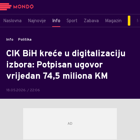
Naslovna
Najnovije
Info
Sport
Zabava
Magazin
M
Info
Politika
CIK BiH kreće u digitalizaciju
izbora: Potpisan ugovor
vrijedan 74,5 miliona KM
18.05.2026. / 22:06