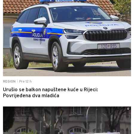
Pre 12 h
REGION
|
Urušio se balkon napuštene kuće u Rijeci:
Povrijeđena dva mladića
0