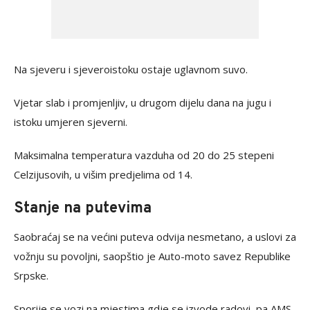
Na sjeveru i sjeveroistoku ostaje uglavnom suvo.
Vjetar slab i promjenljiv, u drugom dijelu dana na jugu i
istoku umjeren sjeverni.
Maksimalna temperatura vazduha od 20 do 25 stepeni
Celzijusovih, u višim predjelima od 14.
Stanje na putevima
Saobraćaj se na većini puteva odvija nesmetano, a uslovi za
vožnju su povoljni, saopštio je Auto-moto savez Republike
Srpske.
Sporije se vozi na mjestima gdje se izvode radovi, pa AMS