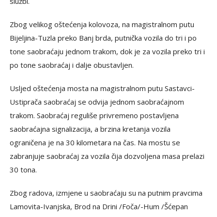
službi.
Zbog velikog oštećenja kolovoza, na magistralnom putu
Bijeljina-Tuzla preko Banj brda, putnička vozila do tri i po
tone saobraćaju jednom trakom, dok je za vozila preko tri i
po tone saobraćaj i dalje obustavljen.
Usljed oštećenja mosta na magistralnom putu Sastavci-
Ustiprača saobraćaj se odvija jednom saobraćajnom
trakom. Saobraćaj reguliše privremeno postavljena
saobraćajna signalizacija, a brzina kretanja vozila
ograničena je na 30 kilometara na čas. Na mostu se
zabranjuje saobraćaj za vozila čija dozvoljena masa prelazi
30 tona.
Zbog radova, izmjene u saobraćaju su na putnim pravcima
Lamovita-Ivanjska, Brod na Drini /Foča/-Hum /Šćepan