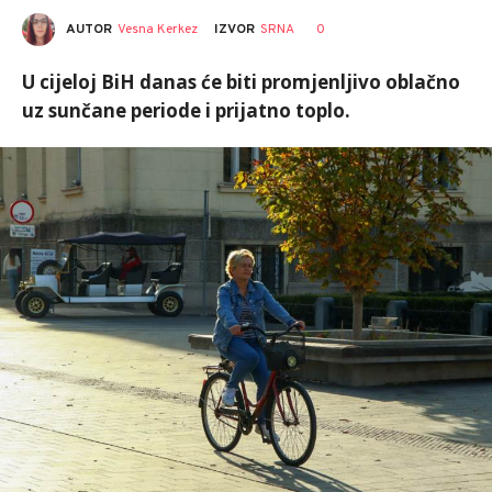
AUTOR
Vesna Kerkez
0
IZVOR
SRNA
U cijeloj BiH danas će biti promjenljivo oblačno
uz sunčane periode i prijatno toplo.