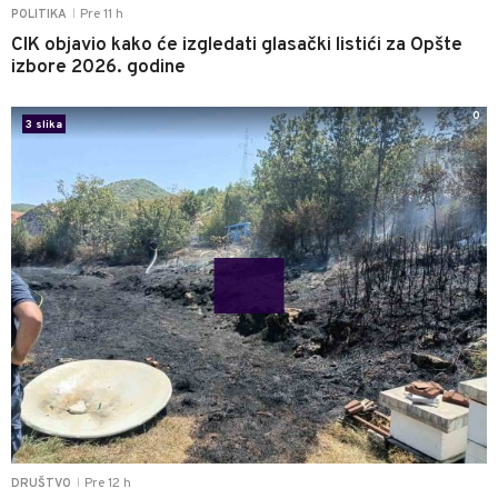
Pre 11 h
POLITIKA
|
CIK objavio kako će izgledati glasački listići za Opšte
izbore 2026. godine
0
3 slika
Pre 12 h
DRUŠTVO
|