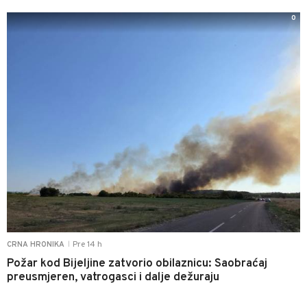
0
Pre 14 h
CRNA HRONIKA
|
Požar kod Bijeljine zatvorio obilaznicu: Saobraćaj
preusmjeren, vatrogasci i dalje dežuraju