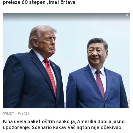
prelaze 60 stepeni, ima i žrtava
0
Pre 12 h
SVIJET
|
Kina uvela paket oštrih sankcija, Amerika dobila jasno
upozorenje: Scenario kakav Vašington nije očekivao