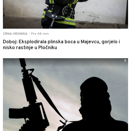
Pre 48 min
CRNA HRONIKA
|
Doboj: Eksplodirala plinska boca u Majevcu, gorjelo i
nisko rastinje u Pločniku
0