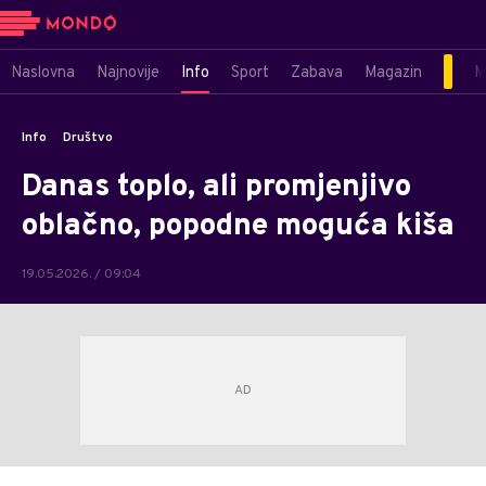
Naslovna
Najnovije
Info
Sport
Zabava
Magazin
M
Info
Društvo
Danas toplo, ali promjenjivo
oblačno, popodne moguća kiša
19.05.2026. / 09:04