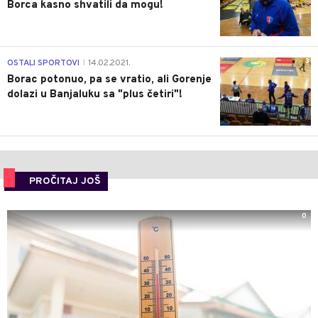
Borca kasno shvatili da mogu!
3
OSTALI SPORTOVI
14.02.2021.
|
Borac potonuo, pa se vratio, ali Gorenje
dolazi u Banjaluku sa "plus četiri"!
PROČITAJ JOŠ
0