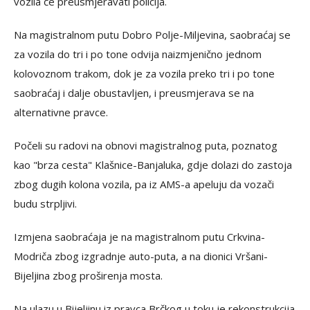
vozila će preusmjeravati policija.
Na magistralnom putu Dobro Polje-Miljevina, saobraćaj se
za vozila do tri i po tone odvija naizmjenično jednom
kolovoznom trakom, dok je za vozila preko tri i po tone
saobraćaj i dalje obustavljen, i preusmjerava se na
alternativne pravce.
Počeli su radovi na obnovi magistralnog puta, poznatog
kao "brza cesta" Klašnice-Banjaluka, gdje dolazi do zastoja
zbog dugih kolona vozila, pa iz AMS-a apeluju da vozači
budu strpljivi.
Izmjena saobraćaja je na magistralnom putu Crkvina-
Modriča zbog izgradnje auto-puta, a na dionici Vršani-
Bijeljina zbog proširenja mosta.
Na ulazu u Bijeljinu iz pravca Brčkog u toku je rekonstrukcija