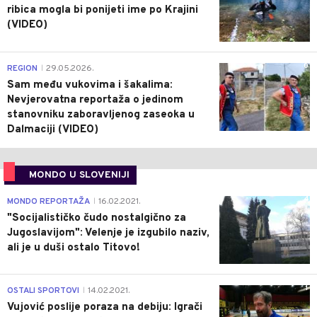
ribica mogla bi ponijeti ime po Krajini
(VIDEO)
0
REGION
29.05.2026.
|
Sam među vukovima i šakalima:
Nevjerovatna reportaža o jedinom
stanovniku zaboravljenog zaseoka u
Dalmaciji (VIDEO)
MONDO U SLOVENIJI
4
MONDO REPORTAŽA
16.02.2021.
|
"Socijalističko čudo nostalgično za
Jugoslavijom": Velenje je izgubilo naziv,
ali je u duši ostalo Titovo!
1
OSTALI SPORTOVI
14.02.2021.
|
Vujović poslije poraza na debiju: Igrači