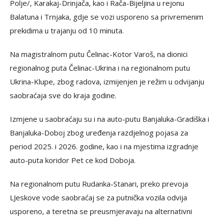
Polje/, Karakaj-Drinjača, kao i Rača-Bijeljina u rejonu
Balatuna i Trnjaka, gdje se vozi usporeno sa privremenim
prekidima u trajanju od 10 minuta.
Na magistralnom putu Čelinac-Kotor Varoš, na dionici
regionalnog puta Čelinac-Ukrina i na regionalnom putu
Ukrina-Klupe, zbog radova, izmijenjen je režim u odvijanju
saobraćaja sve do kraja godine.
Izmjene u saobraćaju su i na auto-putu Banjaluka-Gradiška i
Banjaluka-Doboj zbog uređenja razdjelnog pojasa za
period 2025. i 2026. godine, kao i na mjestima izgradnje
auto-puta koridor Pet ce kod Doboja.
Na regionalnom putu Rudanka-Stanari, preko prevoja
LJeskove vode saobraćaj se za putnička vozila odvija
usporeno, a teretna se preusmjeravaju na alternativni