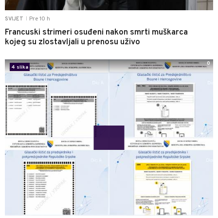
Pre 10 h
SVIJET
|
Francuski strimeri osuđeni nakon smrti muškarca
kojeg su zlostavljali u prenosu uživo
0
4 slika