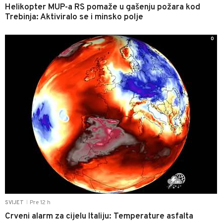
Helikopter MUP-a RS pomaže u gašenju požara kod
Trebinja: Aktiviralo se i minsko polje
0
Pre 12 h
SVIJET
|
Crveni alarm za cijelu Italiju: Temperature asfalta