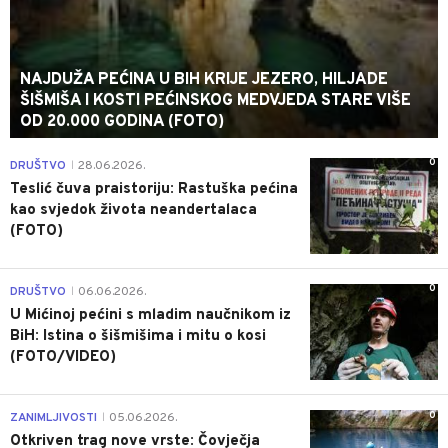
NAJDUŽA PEĆINA U BIH KRIJE JEZERO, HILJADE
ŠIŠMIŠA I KOSTI PEĆINSKOG MEDVJEDA STARE VIŠE
OD 20.000 GODINA (FOTO)
0
DRUŠTVO
28.06.2026.
|
Teslić čuva praistoriju: Rastuška pećina
kao svjedok života neandertalaca
(FOTO)
0
DRUŠTVO
06.06.2026.
|
U Mićinoj pećini s mladim naučnikom iz
BiH: Istina o šišmišima i mitu o kosi
(FOTO/VIDEO)
0
ZANIMLJIVOSTI
05.06.2026.
|
Otkriven trag nove vrste: Čovječja