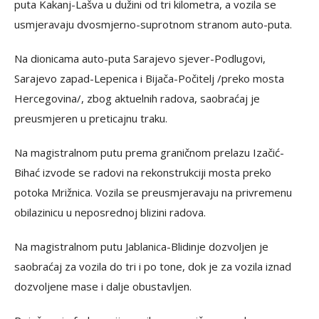
puta Kakanj-Lašva u dužini od tri kilometra, a vozila se
usmjeravaju dvosmjerno-suprotnom stranom auto-puta.
Na dionicama auto-puta Sarajevo sjever-Podlugovi,
Sarajevo zapad-Lepenica i Bijača-Počitelj /preko mosta
Hercegovina/, zbog aktuelnih radova, saobraćaj je
preusmjeren u preticajnu traku.
Na magistralnom putu prema graničnom prelazu Izačić-
Bihać izvode se radovi na rekonstrukciji mosta preko
potoka Mrižnica. Vozila se preusmjeravaju na privremenu
obilazinicu u neposrednoj blizini radova.
Na magistralnom putu Jablanica-Blidinje dozvoljen je
saobraćaj za vozila do tri i po tone, dok je za vozila iznad
dozvoljene mase i dalje obustavljen.