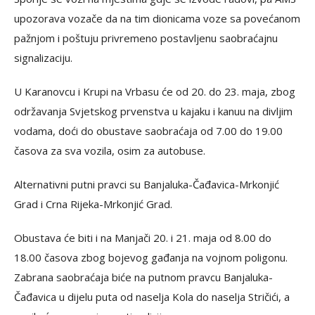
upozorava vozače da na tim dionicama voze sa povećanom
pažnjom i poštuju privremeno postavljenu saobraćajnu
signalizaciju.
U Karanovcu i Krupi na Vrbasu će od 20. do 23. maja, zbog
održavanja Svjetskog prvenstva u kajaku i kanuu na divljim
vodama, doći do obustave saobraćaja od 7.00 do 19.00
časova za sva vozila, osim za autobuse.
Alternativni putni pravci su Banjaluka-Čađavica-Mrkonjić
Grad i Crna Rijeka-Mrkonjić Grad.
Obustava će biti i na Manjači 20. i 21. maja od 8.00 do
18.00 časova zbog bojevog gađanja na vojnom poligonu.
Zabrana saobraćaja biće na putnom pravcu Banjaluka-
Čađavica u dijelu puta od naselja Kola do naselja Stričići, a