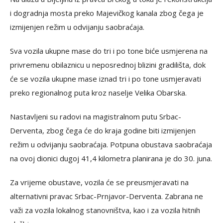
i dogradnja mosta preko Majevičkog kanala zbog čega je
izmijenjen režim u odvijanju saobraćaja.
Sva vozila ukupne mase do tri i po tone biće usmjerena na
privremenu obilaznicu u neposrednoj blizini gradilišta, dok
će se vozila ukupne mase iznad tri i po tone usmjeravati
preko regionalnog puta kroz naselje Velika Obarska.
Nastavljeni su radovi na magistralnom putu Srbac-
Derventa, zbog čega će do kraja godine biti izmijenjen
režim u odvijanju saobraćaja. Potpuna obustava saobraćaja
na ovoj dionici dugoj 41,4 kilometra planirana je do 30. juna.
Za vrijeme obustave, vozila će se preusmjeravati na
alternativni pravac Srbac-Prnjavor-Derventa. Zabrana ne
važi za vozila lokalnog stanovništva, kao i za vozila hitnih