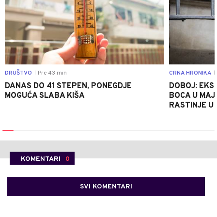
DRUŠTVO
Pre 43 min
CRNA HRONIKA
|
|
DANAS DO 41 STEPEN, PONEGDJE
DOBOJ: EKS
MOGUĆA SLABA KIŠA
BOCA U MAJE
RASTINJE U
KOMENTARI
0
SVI KOMENTARI