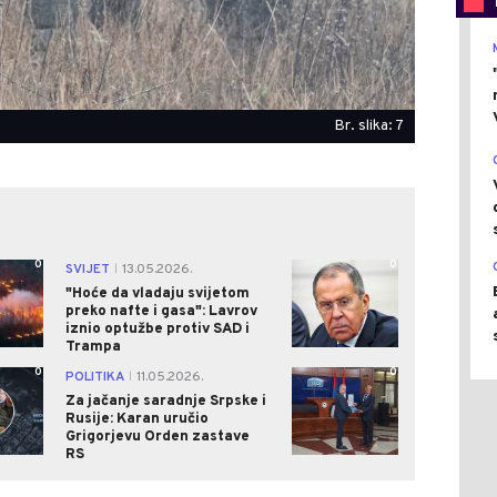
Br. slika: 7
0
0
SVIJET
13.05.2026.
|
"Hoće da vladaju svijetom
preko nafte i gasa": Lavrov
iznio optužbe protiv SAD i
Trampa
0
0
POLITIKA
11.05.2026.
|
Za jačanje saradnje Srpske i
Rusije: Karan uručio
Grigorjevu Orden zastave
RS