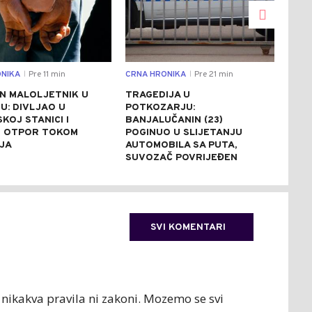
NIKA
Pre 11 min
CRNA HRONIKA
Pre 21 min
DRU
|
|
N MALOLJETNIK U
TRAGEDIJA U
BAN
U: DIVLJAO U
POTKOZARJU:
JED
SKOJ STANICI I
BANJALUČANIN (23)
100
 OTPOR TOKOM
POGINUO U SLIJETANJU
PRI
JA
AUTOMOBILA SA PUTA,
PON
SUVOZAČ POVRIJEĐEN
SVI KOMENTARI
e nikakva pravila ni zakoni. Mozemo se svi