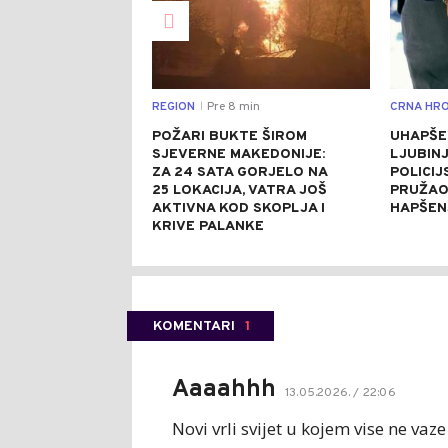
REGION
Pre 8 min
CRNA HRO
|
POŽARI BUKTE ŠIROM
UHAPŠE
SJEVERNE MAKEDONIJE:
LJUBINJ
ZA 24 SATA GORJELO NA
POLICIJ
25 LOKACIJA, VATRA JOŠ
PRUŽAO
AKTIVNA KOD SKOPLJA I
HAPŠEN
KRIVE PALANKE
KOMENTARI
1
Aaaahhh
13.05.2026. / 22:06
Novi vrli svijet u kojem vise ne vaz