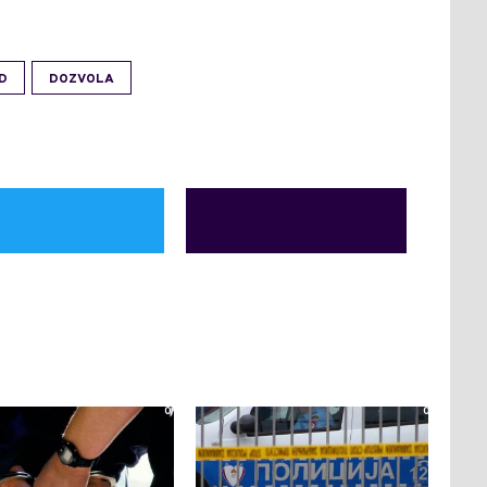
D
DOZVOLA
0
0