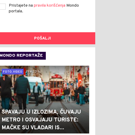
Pristajete na
pravila korišćenja
Mondo
portala.
POŠALJI
MONDO REPORTAŽE
0
Pre 23 h
FOTO, VIDEO
SPAVAJU U IZLOZIMA, ČUVAJU
METRO I OSVAJAJU TURISTE:
MAČKE SU VLADARI IS...