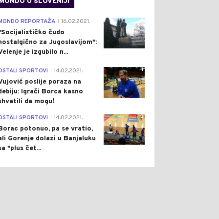
MONDO U SLOVENIJI
4
MONDO REPORTAŽA
16.02.2021.
|
"Socijalističko čudo
nostalgično za Jugoslavijom":
Velenje je izgubilo n...
1
OSTALI SPORTOVI
14.02.2021.
|
Vujović poslije poraza na
debiju: Igrači Borca kasno
shvatili da mogu!
3
OSTALI SPORTOVI
14.02.2021.
|
Borac potonuo, pa se vratio,
ali Gorenje dolazi u Banjaluku
sa "plus čet...