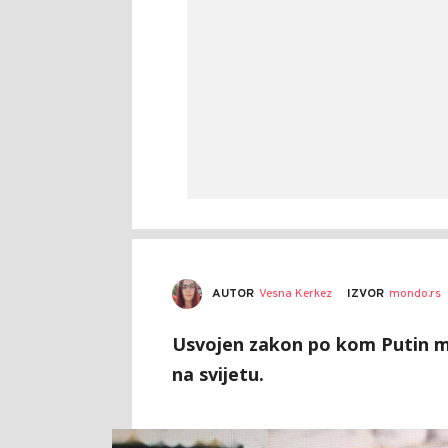
AUTOR
Vesna Kerkez
IZVOR
mondo.rs
Usvojen zakon po kom Putin mo
na svijetu.