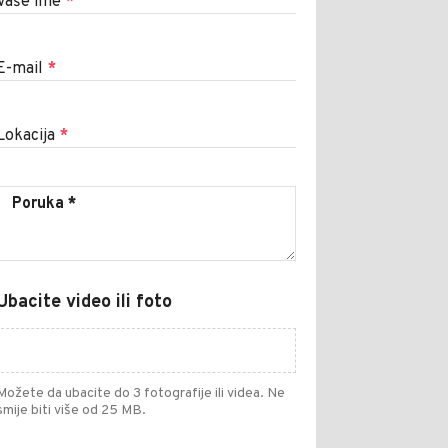
Vaše ime
*
E-mail
*
Lokacija
*
Ubacite video ili foto
Možete da ubacite do 3 fotografije ili videa. Ne
smije biti više od 25 MB.