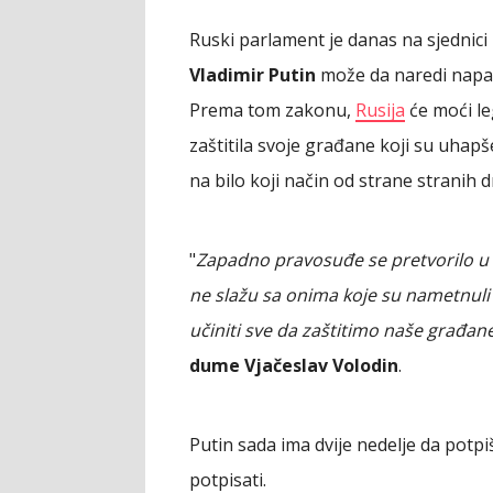
Ruski parlament je danas na sjednic
Vladimir Putin
može da naredi napad 
Prema tom zakonu,
Rusija
će moći le
zaštitila svoje građane koji su uhapše
na bilo koji način od strane stranih d
"
Zapadno pravosuđe se pretvorilo u 
ne slažu sa onima koje su nametnuli 
učiniti sve da zaštitimo naše građan
dume Vjačeslav Volodin
.
Putin sada ima dvije nedelje da potp
potpisati.