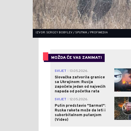
IZVOR: SERGEY BOBYLEV / SPUTNIK / PROFIMEDIA
MOŽDA ĆE VAS ZANIMATI
SVIJET
13.05.2026.
|
Slovačka zatvorila granice
sa Ukrajinom: Rusija
započela jedan od najvećih
napada od početka rata
SVIJET
12.05.2026.
|
Putin predstavio "Sarmat":
Ruska raketa može da leti i
suborbitalnom putanjom
(Video)