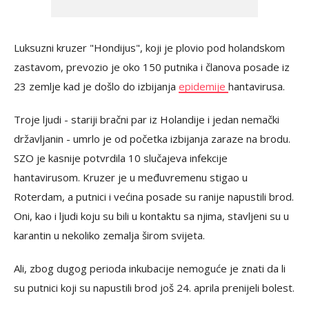
Luksuzni kruzer "Hondijus", koji je plovio pod holandskom
zastavom, prevozio je oko 150 putnika i članova posade iz
23 zemlje kad je došlo do izbijanja
epidemije
hantavirusa.
Troje ljudi - stariji bračni par iz Holandije i jedan nemački
državljanin - umrlo je od početka izbijanja zaraze na brodu.
SZO je kasnije potvrdila 10 slučajeva infekcije
hantavirusom. Kruzer je u međuvremenu stigao u
Roterdam, a putnici i većina posade su ranije napustili brod.
Oni, kao i ⁠ljudi koju su bili u kontaktu sa njima, stavljeni su u
karantin u nekoliko zemalja širom svijeta.
Ali, zbog dugog perioda inkubacije nemoguće je znati da li
su putnici koji su napustili brod još 24. aprila prenijeli bolest.