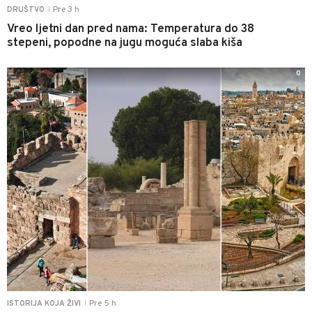
Pre 3 h
DRUŠTVO
|
Vreo ljetni dan pred nama: Temperatura do 38
stepeni, popodne na jugu moguća slaba kiša
0
Pre 5 h
ISTORIJA KOJA ŽIVI
|