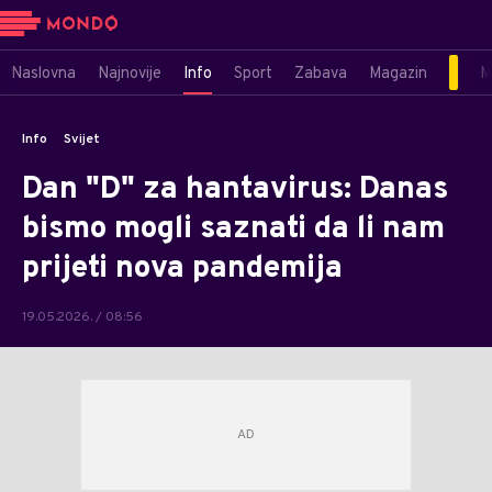
Naslovna
Najnovije
Info
Sport
Zabava
Magazin
M
Info
Svijet
Dan "D" za hantavirus: Danas
bismo mogli saznati da li nam
prijeti nova pandemija
19.05.2026. / 08:56