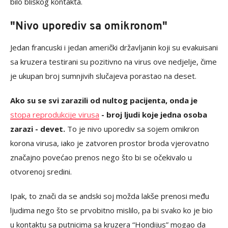
bilo bliskog kontakta.
"Nivo uporediv sa omikronom"
Jedan francuski i jedan američki državljanin koji su evakuisani
sa kruzera testirani su pozitivno na virus ove nedjelje, čime
je ukupan broj sumnjivih slučajeva porastao na deset.
Ako su se svi zarazili od nultog pacijenta, onda je
stopa reprodukcije virusa
- broj ljudi koje jedna osoba
zarazi - devet.
To je nivo uporediv sa sojem omikron
korona virusa, iako je zatvoren prostor broda vjerovatno
značajno povećao prenos nego što bi se očekivalo u
otvorenoj sredini.
Ipak, to znači da se andski soj možda lakše prenosi među
ljudima nego što se prvobitno mislilo, pa bi svako ko je bio
u kontaktu sa putnicima sa kruzera “Hondijus” mogao da