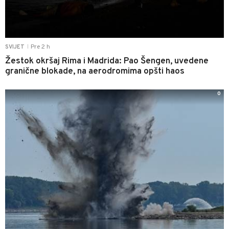
Pre 2 h
SVIJET
|
Žestok okršaj Rima i Madrida: Pao Šengen, uvedene
granične blokade, na aerodromima opšti haos
0