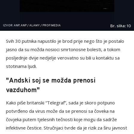
IZVOR: ANP, ANP / ALAMY / PROFIMEDIA
Br. slika: 10
Svih 30 putnika napustilo je brod prije nego što je postalo
jasno da su možda nosioci smrtonosne bolesti, a tokom
posljednje dvije nedjelje verovatno su bili u kontaktu sa
stotinama ljudi.
"Andski soj se možda prenosi
vazduhom"
Kako piše britanski “Telegraf”, sada je skoro potpuno
potvrđeno da virus može da se prenosi sa čoveka na
čovjeka putem tjelesnih tečnosti koje mogu da sadrže
infektivne čestice. Stručnjaci tvrde da je rizik za širu javnost