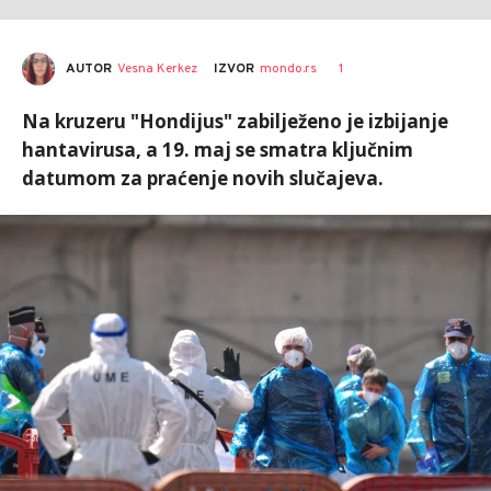
AUTOR
Vesna Kerkez
1
IZVOR
mondo.rs
Na kruzeru "Hondijus" zabilježeno je izbijanje
hantavirusa, a 19. maj se smatra ključnim
datumom za praćenje novih slučajeva.