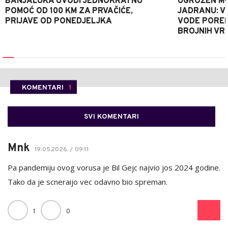
BANJALUKA UVODI JEDNOKRATNU
UGROŽEN MO
POMOĆ OD 100 KM ZA PRVAČIĆE,
JADRANU: V
PRIJAVE OD PONEDJELJKA
VODE PORE
BROJNIH VR
KOMENTARI
1
SVI KOMENTARI
Mnk
19.05.2026. / 09:11
Pa pandemiju ovog vorusa je Bil Gejc najvio jos 2024 godine.
Tako da je scneraijo vec odavno bio spreman.
1
0