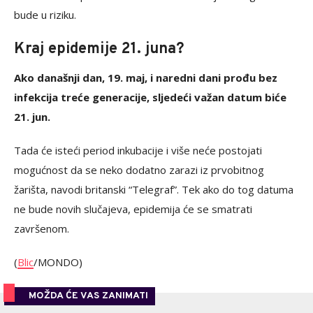
bude u riziku.
Kraj epidemije 21. juna?
Ako današnji dan, 19. maj, i naredni dani prođu bez
infekcija treće generacije, sljedeći važan datum biće
21. jun.
Tada će isteći period inkubacije i više neće postojati
mogućnost da se neko dodatno zarazi iz prvobitnog
žarišta, navodi britanski “Telegraf”. Tek ako do tog datuma
ne bude novih slučajeva, epidemija će se smatrati
završenom.
(
Blic
/MONDO)
MOŽDA ĆE VAS ZANIMATI