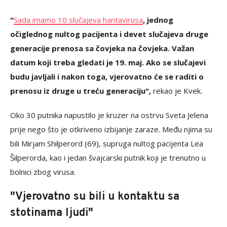
"
Sada imamo 10 slučajeva hantavirusa
, jednog
očiglednog nultog pacijenta i devet slučajeva druge
generacije prenosa sa čovjeka na čovjeka. Važan
datum koji treba gledati je 19. maj. Ako se slučajevi
budu javljali i nakon toga, vjerovatno će se raditi o
prenosu iz druge u treću generaciju",
rekao je Kvek.
Oko 30 putnika napustilo je kruzer na ostrvu Sveta Jelena
prije nego što je otkriveno izbijanje zaraze. Među njima su
bili Mirjam Shilperord (69), supruga nultog pacijenta Lea
Šilperorda, kao i jedan švajcarski putnik koji je trenutno u
bolnici zbog virusa.
"Vjerovatno su bili u kontaktu sa
stotinama ljudi"