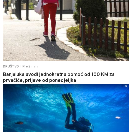
Pre 2 min
DRUŠTVO
|
Banjaluka uvodi jednokratnu pomoć od 100 KM za
prvačiće, prijave od ponedjeljka
0