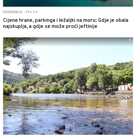
Pre 3 h
EKONOMIJA
|
Cijene hrane, parkinga i ležaljki na moru: Gdje je obala
najskuplja, a gdje se može proći jeftinije
0