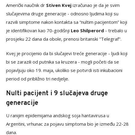
Američki naučnik dr
Stiven Kvej
izračunao je da je svim
slučajevima druge generacije - odnosno ljudima koji su
razvili simptome nakon kontakta sa “nultim pacijentom” koji
je identifikovan kao 70-godišnji
Leo Shilperord
- trebalo u
prosjeku 22 dana da obole, prenosi britanski "Telegraf".
Kvej je procijenio da bi slučajevi treće generacije - ljudi koji
bi se zarazili od putnika sa kruzera - mogli početi da se
pojavljuju oko 19. maja, ukoliko se potvrdi isti inkubacioni
period od približno tri nedjelje.
Nulti pacijent i 9 slučajeva druge
generacije
U ranijim epidemijama andskog soja hantavirusa u
Argentini, vrhunac za pojavu simptoma bio je između 22-28
dana.