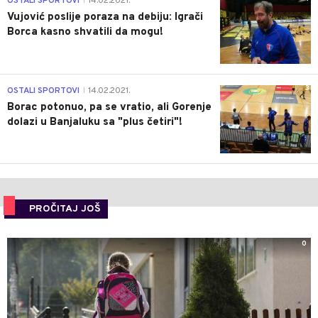
OSTALI SPORTOVI
14.02.2021.
|
Vujović poslije poraza na debiju: Igrači
Borca kasno shvatili da mogu!
3
OSTALI SPORTOVI
14.02.2021.
|
Borac potonuo, pa se vratio, ali Gorenje
dolazi u Banjaluku sa "plus četiri"!
PROČITAJ JOŠ
0