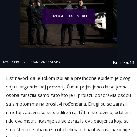
POGLEDAJ SLIKE
IZVOR: PROFIMEDIA/ANP, ANP / ALAMY
Br. slika: 13
List navodi da je tokom izbijanja prethodne epidemije ovog
soja u argentinskoj provinciji Čubut prijavljeno da se jedna
osoba zarazila samo zato što je u prolazu pozdravila osobu
sa simptomima na proslavi rođendana. Drugi su se zarazili
na istoj zabavi iako su sjedili za različitim stolovima, udaljeni
i do dva metra. Kasnije su se zarazila dva pacijenta koja su
smještena u sobama sa oboljelima od hantavirusa, iako nije