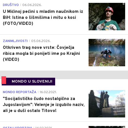
0
DRUŠTVO
06.06.2026.
|
U Mićinoj pećini s mladim naučnikom iz
BiH: Istina o šišmišima i mitu o kosi
(FOTO/VIDEO)
0
ZANIMLJIVOSTI
05.06.2026.
|
Otkriven trag nove vrste: Čovječja
ribica mogla bi ponijeti ime po Krajini
(VIDEO)
MONDO U SLOVENIJI
4
MONDO REPORTAŽA
16.02.2021.
|
"Socijalističko čudo nostalgično za
Jugoslavijom": Velenje je izgubilo naziv,
ali je u duši ostalo Titovo!
1