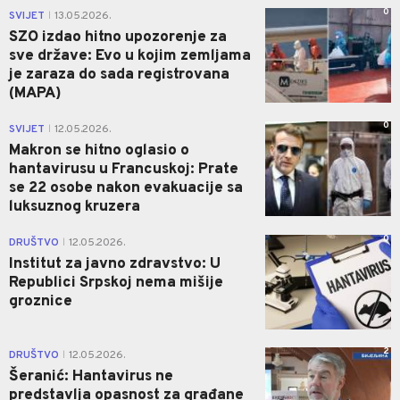
0
SVIJET
13.05.2026.
|
SZO izdao hitno upozorenje za
sve države: Evo u kojim zemljama
je zaraza do sada registrovana
(MAPA)
0
SVIJET
12.05.2026.
|
Makron se hitno oglasio o
hantavirusu u Francuskoj: Prate
se 22 osobe nakon evakuacije sa
luksuznog kruzera
0
DRUŠTVO
12.05.2026.
|
Institut za javno zdravstvo: U
Republici Srpskoj nema mišije
groznice
2
DRUŠTVO
12.05.2026.
|
Šeranić: Hantavirus ne
predstavlja opasnost za građane