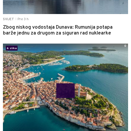
Pre 3 h
SVIJET
|
Zbog niskog vodostaja Dunava: Rumunija potapa
barže jednu za drugom za siguran rad nuklearke
0
6 slika