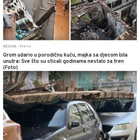
Pre 1 h
REGION
|
Grom udario u porodičnu kuću, majka sa djecom bila
unutra: Sve što su sticali godinama nestalo za tren
(Foto)
0