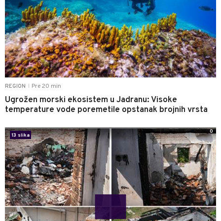
Pre 20 min
REGION
|
Ugrožen morski ekosistem u Jadranu: Visoke
temperature vode poremetile opstanak brojnih vrsta
0
13 slika