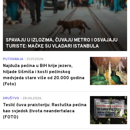
SPAVAJU U IZLOZIMA, ČUVAJU METRO I OSVAJAJU
TURISTE: MAČKE SU VLADARI ISTANBULA
0
PUTOVANJA
21.07.2026.
|
Najduža pećina u BiH krije jezero,
hiljade šišmiša i kosti pećinskog
medvjeda stare više od 20.000 godina
(Foto)
0
DRUŠTVO
28.06.2026.
|
Teslić čuva praistoriju: Rastuška pećina
kao svjedok života neandertalaca
(FOTO)