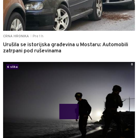
Pre 1 h
CRNA HRONIKA
|
Urušila se istorijska građevina u Mostaru: Automobili
zatrpani pod ruševinama
0
6 slika