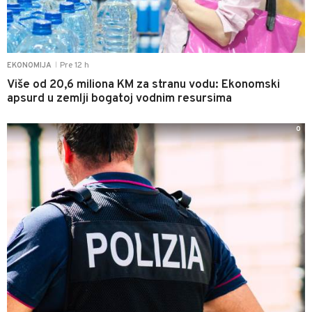
Pre 12 h
EKONOMIJA
|
Više od 20,6 miliona KM za stranu vodu: Ekonomski
apsurd u zemlji bogatoj vodnim resursima
0