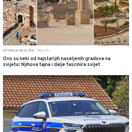
Pre 3 h
ISTORIJA KOJA ŽIVI
|
Ovo su neki od najstarijih naseljenih gradova na
svijetu: Njihova tajna i dalje fascinira svijet
0