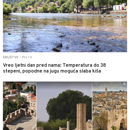
Pre 1 h
DRUŠTVO
|
Vreo ljetni dan pred nama: Temperatura do 38
stepeni, popodne na jugu moguća slaba kiša
0