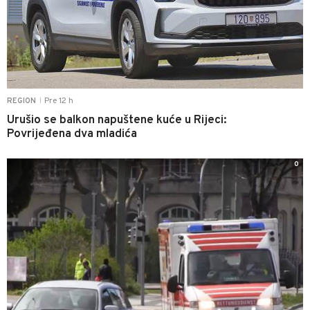
Pre 12 h
REGION
|
Urušio se balkon napuštene kuće u Rijeci:
Povrijeđena dva mladića
0