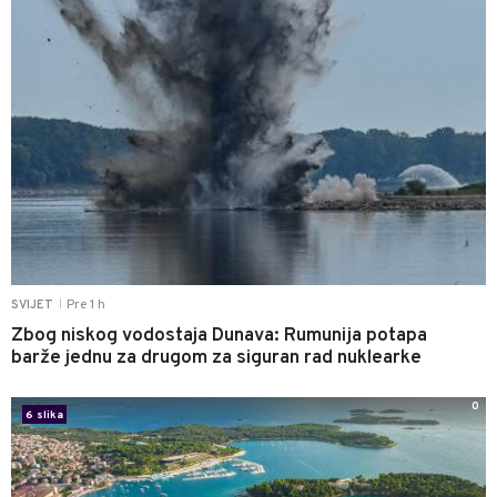
Pre 1 h
SVIJET
|
Zbog niskog vodostaja Dunava: Rumunija potapa
barže jednu za drugom za siguran rad nuklearke
0
6 slika