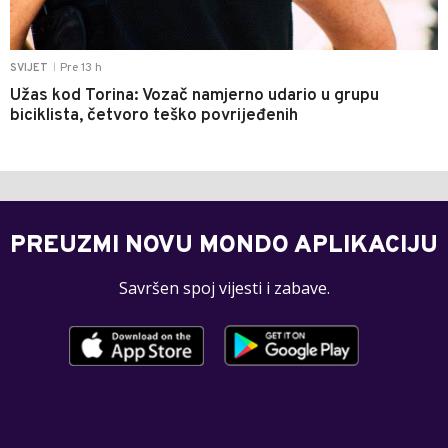
Pre 13 h
SVIJET
|
Užas kod Torina: Vozač namjerno udario u grupu
biciklista, četvoro teško povrijeđenih
PREUZMI NOVU MONDO APLIKACIJU
Savršen spoj vijesti i zabave.