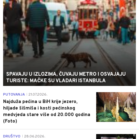
SPAVAJU U IZLOZIMA, ČUVAJU METRO I OSVAJAJU
TURISTE: MAČKE SU VLADARI ISTANBULA
0
PUTOVANJA
21.07.2026.
|
Najduža pećina u BiH krije jezero,
hiljade šišmiša i kosti pećinskog
medvjeda stare više od 20.000 godina
(Foto)
0
DRUŠTVO
28.06.2026.
|