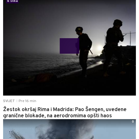
6 slika
Pre 16 min
SVIJET
|
Žestok okršaj Rima i Madrida: Pao Šengen, uvedene
granične blokade, na aerodromima opšti haos
0