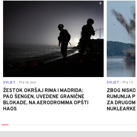
0
SVIJET
Pre 16 min
SVIJET
Pre 1 h
|
|
ŽESTOK OKRŠAJ RIMA I MADRIDA:
ZBOG NISKO
PAO ŠENGEN, UVEDENE GRANIČNE
RUMUNIJA P
BLOKADE, NA AERODROMIMA OPŠTI
ZA DRUGOM 
HAOS
NUKLEARKE