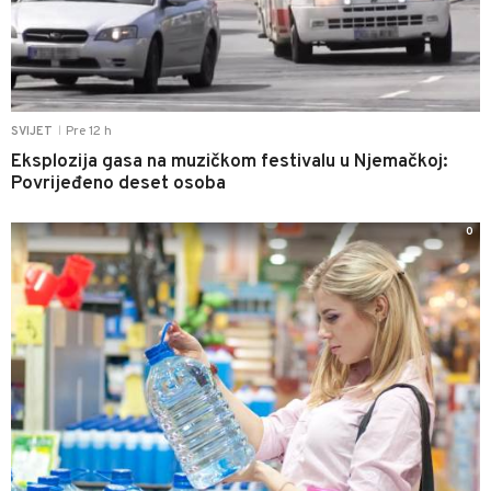
Pre 12 h
SVIJET
|
Eksplozija gasa na muzičkom festivalu u Njemačkoj:
Povrijeđeno deset osoba
0