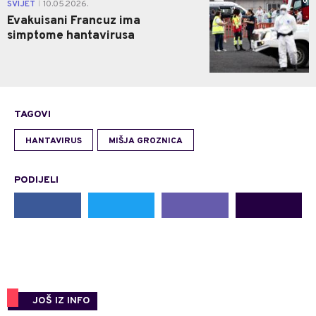
0
SVIJET
10.05.2026.
|
Evakuisani Francuz ima
simptome hantavirusa
TAGOVI
HANTAVIRUS
MIŠJA GROZNICA
PODIJELI
JOŠ IZ INFO