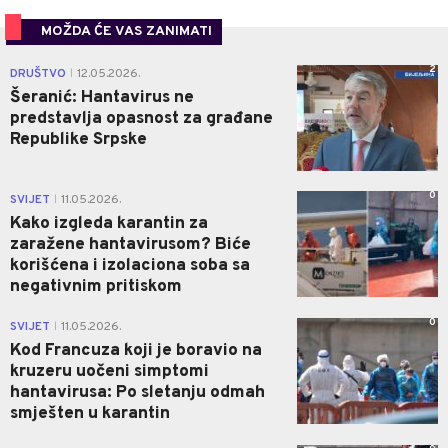
MOŽDA ĆE VAS ZANIMATI
2
DRUŠTVO
12.05.2026.
|
Šeranić: Hantavirus ne
predstavlja opasnost za građane
Republike Srpske
0
SVIJET
11.05.2026.
|
Kako izgleda karantin za
zaražene hantavirusom? Biće
korišćena i izolaciona soba sa
negativnim pritiskom
0
SVIJET
11.05.2026.
|
Kod Francuza koji je boravio na
kruzeru uočeni simptomi
hantavirusa: Po sletanju odmah
smješten u karantin