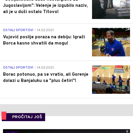
Jugoslavijom": Velenje je izgubilo naziv,
ali je u duši ostalo Titovo!
1
OSTALI SPORTOVI
14.02.2021.
|
Vujović poslije poraza na debiju: Igrači
Borca kasno shvatili da mogu!
3
OSTALI SPORTOVI
14.02.2021.
|
Borac potonuo, pa se vratio, ali Gorenje
dolazi u Banjaluku sa "plus četiri"!
PROČITAJ JOŠ
0