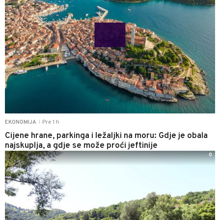
Pre 1 h
EKONOMIJA
|
Cijene hrane, parkinga i ležaljki na moru: Gdje je obala
najskuplja, a gdje se može proći jeftinije
0