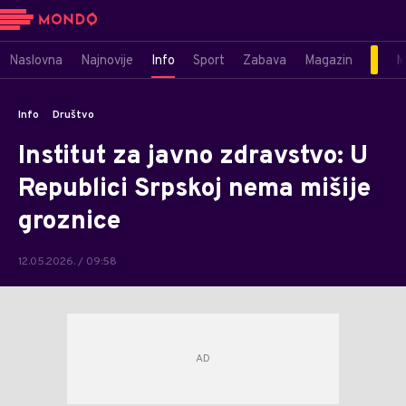
Naslovna
Najnovije
Info
Sport
Zabava
Magazin
M
Info
Društvo
Institut za javno zdravstvo: U
Republici Srpskoj nema mišije
groznice
12.05.2026. / 09:58