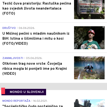
Teslić čuva praistoriju: Rastuška pećina
kao svjedok života neandertalaca
(FOTO)
0
DRUŠTVO
06.06.2026.
|
U Mićinoj pećini s mladim naučnikom iz
BiH: Istina o šišmišima i mitu o kosi
(FOTO/VIDEO)
0
ZANIMLJIVOSTI
05.06.2026.
|
Otkriven trag nove vrste: Čovječja
ribica mogla bi ponijeti ime po Krajini
(VIDEO)
MONDO U SLOVENIJI
4
MONDO REPORTAŽA
16.02.2021.
|
"Socijalističko čudo nostalgično za