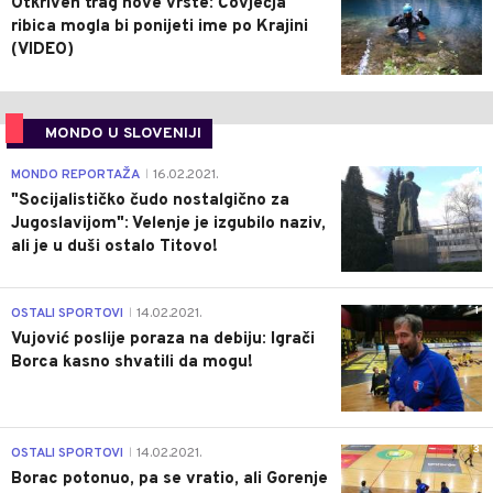
Otkriven trag nove vrste: Čovječja
ribica mogla bi ponijeti ime po Krajini
(VIDEO)
MONDO U SLOVENIJI
4
MONDO REPORTAŽA
16.02.2021.
|
"Socijalističko čudo nostalgično za
Jugoslavijom": Velenje je izgubilo naziv,
ali je u duši ostalo Titovo!
1
OSTALI SPORTOVI
14.02.2021.
|
Vujović poslije poraza na debiju: Igrači
Borca kasno shvatili da mogu!
3
OSTALI SPORTOVI
14.02.2021.
|
Borac potonuo, pa se vratio, ali Gorenje