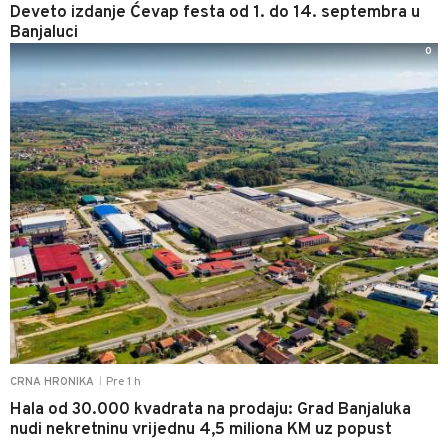
Deveto izdanje Ćevap festa od 1. do 14. septembra u
Banjaluci
0
Pre 1 h
CRNA HRONIKA
|
Hala od 30.000 kvadrata na prodaju: Grad Banjaluka
nudi nekretninu vrijednu 4,5 miliona KM uz popust