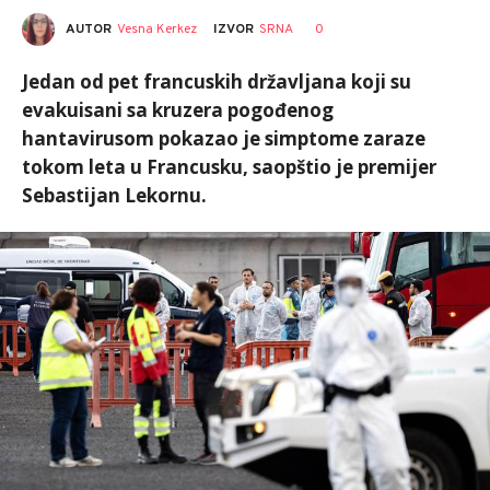
AUTOR
Vesna Kerkez
0
IZVOR
SRNA
Jedan od pet francuskih državljana koji su
evakuisani sa kruzera pogođenog
hantavirusom pokazao je simptome zaraze
tokom leta u Francusku, saopštio je premijer
Sebastijan Lekornu.