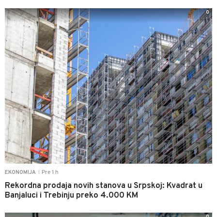
0
Pre 1 h
EKONOMIJA
|
Rekordna prodaja novih stanova u Srpskoj: Kvadrat u
Banjaluci i Trebinju preko 4.000 KM
0