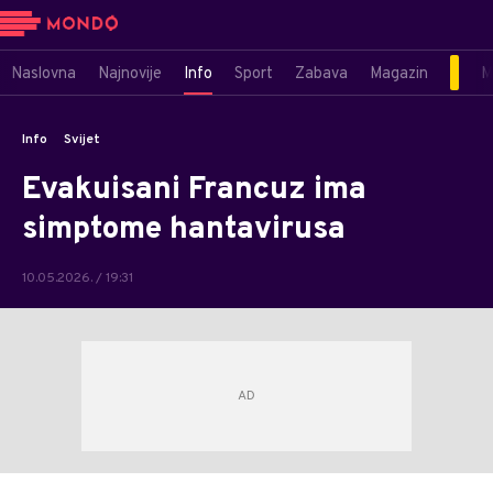
Naslovna
Najnovije
Info
Sport
Zabava
Magazin
M
Info
Svijet
Evakuisani Francuz ima
simptome hantavirusa
10.05.2026. / 19:31