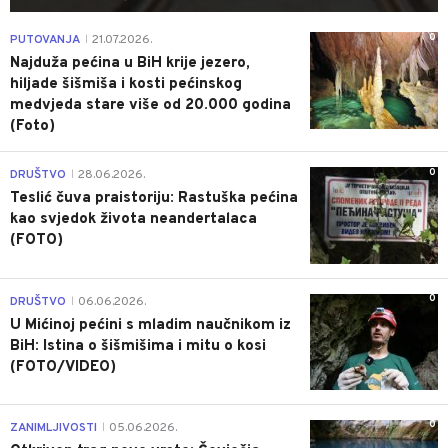
0
PUTOVANJA
21.07.2026.
|
Najduža pećina u BiH krije jezero,
hiljade šišmiša i kosti pećinskog
medvjeda stare više od 20.000 godina
(Foto)
0
DRUŠTVO
28.06.2026.
|
Teslić čuva praistoriju: Rastuška pećina
kao svjedok života neandertalaca
(FOTO)
0
DRUŠTVO
06.06.2026.
|
U Mićinoj pećini s mladim naučnikom iz
BiH: Istina o šišmišima i mitu o kosi
(FOTO/VIDEO)
0
ZANIMLJIVOSTI
05.06.2026.
|