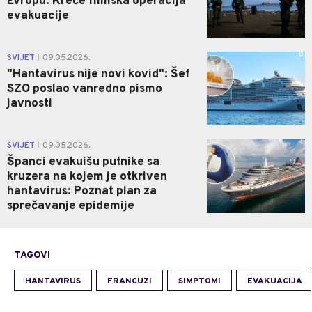
Evropu: Kreće filmska operacija
evakuacije
0
SVIJET
09.05.2026.
|
"Hantavirus nije novi kovid": Šef
SZO poslao vanredno pismo
javnosti
1
SVIJET
09.05.2026.
|
Španci evakuišu putnike sa
kruzera na kojem je otkriven
hantavirus: Poznat plan za
sprečavanje epidemije
TAGOVI
HANTAVIRUS
FRANCUZI
SIMPTOMI
EVAKUACIJA