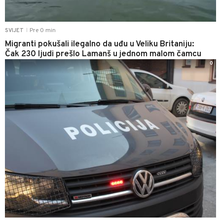
Pre 0 min
SVIJET
|
Migranti pokušali ilegalno da uđu u Veliku Britaniju:
Čak 230 ljudi prešlo Lamanš u jednom malom čamcu
0