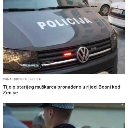
Pre 3 h
CRNA HRONIKA
|
Tijelo starijeg muškarca pronađeno u rijeci Bosni kod
Zenice
0