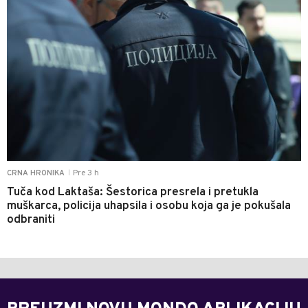
Pre 3 h
CRNA HRONIKA
|
Tuča kod Laktaša: Šestorica presrela i pretukla
muškarca, policija uhapsila i osobu koja ga je pokušala
odbraniti