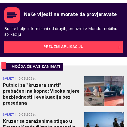
Naše vijesti ne morate da provjeravate
Budite bolje informisani od drugih, preuzmite Mondo mobilnu
aplikaciju
PREUZMI APLIKACIJU
MOŽDA ĆE VAS ZANIMATI
1
SVIJET
10.05.2026.
|
Putnici sa "kruzera smrti"
prebačeni na kopno: Visoke mjere
bezbjednosti i evakuacija bez
presedana
0
SVIJET
10.05.2026.
|
Kruzer sa zaraženima stigao u