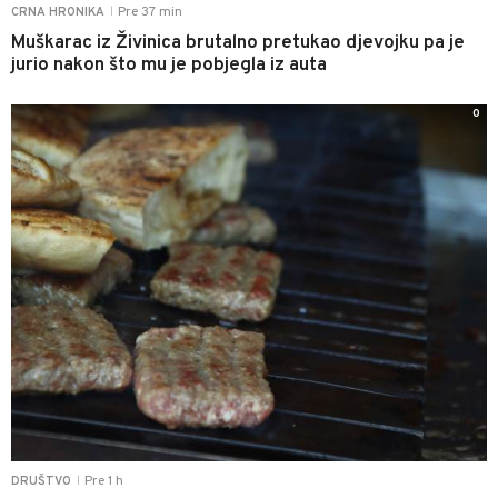
Pre 37 min
CRNA HRONIKA
|
Muškarac iz Živinica brutalno pretukao djevojku pa je
jurio nakon što mu je pobjegla iz auta
0
Pre 1 h
DRUŠTVO
|