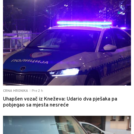
Pre 2 h
CRNA HRONIKA
|
Uhapšen vozač iz Kneževa: Udario dva pješaka pa
pobjegao sa mjesta nesreće
0