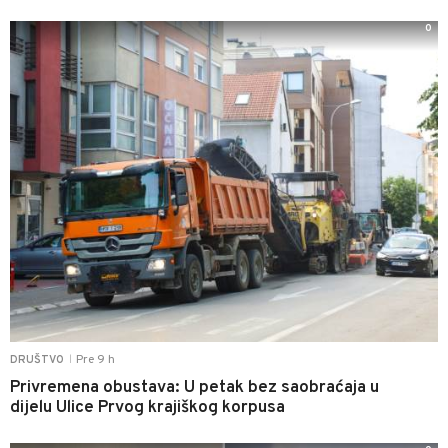
0
Pre 9 h
DRUŠTVO
|
Privremena obustava: U petak bez saobraćaja u
dijelu Ulice Prvog krajiškog korpusa