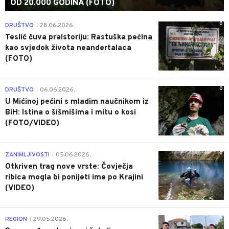
OD 20.000 GODINA (FOTO)
0
DRUŠTVO
28.06.2026.
|
Teslić čuva praistoriju: Rastuška pećina
kao svjedok života neandertalaca
(FOTO)
0
DRUŠTVO
06.06.2026.
|
U Mićinoj pećini s mladim naučnikom iz
BiH: Istina o šišmišima i mitu o kosi
(FOTO/VIDEO)
0
ZANIMLJIVOSTI
05.06.2026.
|
Otkriven trag nove vrste: Čovječja
ribica mogla bi ponijeti ime po Krajini
(VIDEO)
0
REGION
29.05.2026.
|