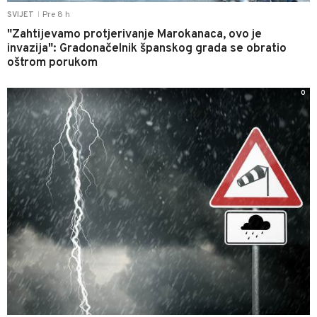
Pre 8 h
SVIJET
|
"Zahtijevamo protjerivanje Marokanaca, ovo je
invazija": Gradonačelnik španskog grada se obratio
oštrom porukom
0