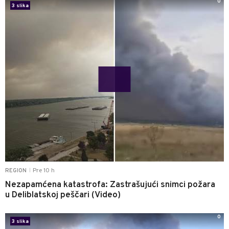
0
3 slika
Pre 10 h
REGION
|
Nezapamćena katastrofa: Zastrašujući snimci požara
u Deliblatskoj peščari (Video)
0
3 slika