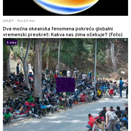
Pre 29 min
SVIJET
|
Dva moćna okeanska fenomena pokreću globalni
vremenski preokret: Kakva nas zima očekuje? (Foto)
0
5 slika