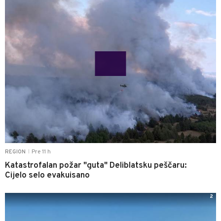
Pre 11 h
REGION
|
Katastrofalan požar "guta" Deliblatsku peščaru:
Cijelo selo evakuisano
2