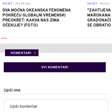
SVIJET
Pre 29 min
SVIJET
Pre 8 h
|
|
DVA MOĆNA OKEANSKA FENOMENA
"ZAHTIJEVA
POKREĆU GLOBALNI VREMENSKI
MAROKANACA
PREOKRET: KAKVA NAS ZIMA
GRADONAČE
OČEKUJE? (FOTO)
SE OBRATI
KOMENTARI
0
SVI KOMENTARI
Upiši ime