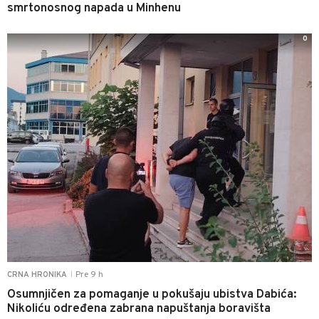
smrtonosnog napada u Minhenu
0
Pre 9 h
CRNA HRONIKA
|
Osumnjičen za pomaganje u pokušaju ubistva Dabića:
Nikoliću određena zabrana napuštanja boravišta