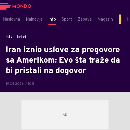
Naslovna
Najnovije
Info
Sport
Zabava
Magazin
M
Info
Svijet
Iran iznio uslove za pregovore
sa Amerikom: Evo šta traže da
bi pristali na dogovor
19.05.2026. / 10:51