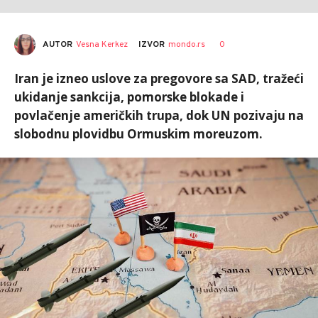
AUTOR
Vesna Kerkez
0
IZVOR
mondo.rs
Iran je izneo uslove za pregovore sa SAD, tražeći
ukidanje sankcija, pomorske blokade i
povlačenje američkih trupa, dok UN pozivaju na
slobodnu plovidbu Ormuskim moreuzom.