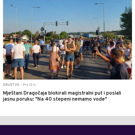
Pre 12 h
DRUŠTVO
|
Mještani Dragočaja blokirali magistralni put i poslali
jasnu poruku: "Na 40 stepeni nemamo vode"