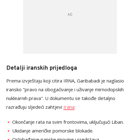
Detalji iranskih prijedloga
Prema izvještaju koji citira IRNA, Garibabadi je naglasio
iransko "pravo na obogaćivanje i uživanje mirnodopskih
nuklearnih prava". U dokumentu se takođe detaljno
razrađuju sljedeći zahtjevi
Irana
:
Okončanje rata na svim frontovima, uključujući Liban.
Ukidanje američke pomorske blokade.
Oslobađanje iranske imovine i sredstava.