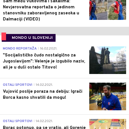
Sam među vukovima i šakalima:
Nevjerovatna reportaža o jedinom
stanovniku zaboravljenog zaseoka u
Dalmaciji (VIDEO)
MONDO U SLOVENIJI
4
MONDO REPORTAŽA
16.02.2021.
|
"Socijalističko čudo nostalgično za
Jugoslavijom": Velenje je izgubilo naziv,
ali je u duši ostalo Titovo!
1
OSTALI SPORTOVI
14.02.2021.
|
Vujović poslije poraza na debiju: Igrači
Borca kasno shvatili da mogu!
3
OSTALI SPORTOVI
14.02.2021.
|
Borac potonuo, pa se vratio, ali Gorenje