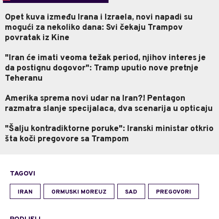
Opet kuva između Irana i Izraela, novi napadi su
mogući za nekoliko dana: Svi čekaju Trampov
povratak iz Kine
"Iran će imati veoma težak period, njihov interes je
da postignu dogovor": Tramp uputio nove pretnje
Teheranu
Amerika sprema novi udar na Iran?! Pentagon
razmatra slanje specijalaca, dva scenarija u opticaju
"Šalju kontradiktorne poruke": Iranski ministar otkrio
šta koči pregovore sa Trampom
TAGOVI
IRAN
ORMUSKI MOREUZ
SAD
PREGOVORI