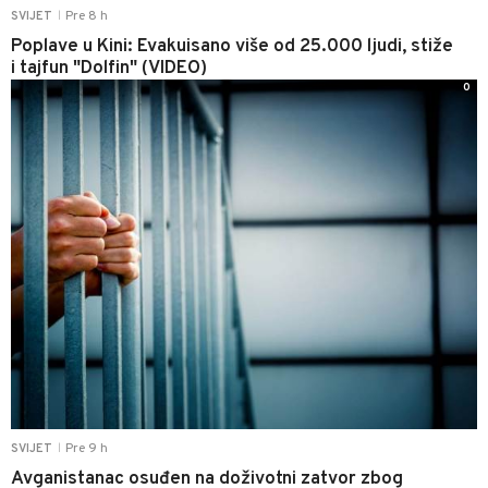
Pre 8 h
SVIJET
|
Poplave u Kini: Evakuisano više od 25.000 ljudi, stiže
i tajfun "Dolfin" (VIDEO)
0
Pre 9 h
SVIJET
|
Avganistanac osuđen na doživotni zatvor zbog