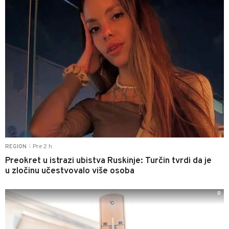
Pre 2 h
REGION
|
Preokret u istrazi ubistva Ruskinje: Turčin tvrdi da je
u zločinu učestvovalo više osoba
0