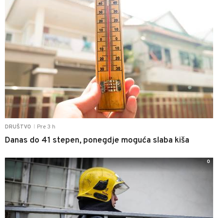
Pre 3 h
DRUŠTVO
|
Danas do 41 stepen, ponegdje moguća slaba kiša
0