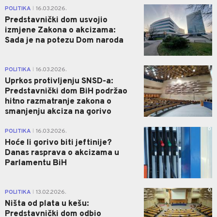
1
POLITIKA
16.03.2026.
|
Predstavnički dom usvojio
izmjene Zakona o akcizama:
Sada je na potezu Dom naroda
1
POLITIKA
16.03.2026.
|
Uprkos protivljenju SNSD-a:
Predstavnički dom BiH podržao
hitno razmatranje zakona o
smanjenju akciza na gorivo
0
POLITIKA
16.03.2026.
|
Hoće li gorivo biti jeftinije?
Danas rasprava o akcizama u
Parlamentu BiH
0
POLITIKA
13.02.2026.
|
Ništa od plata u kešu:
Predstavnički dom odbio