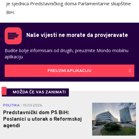
je sjednica Predstavničkog doma Parlamentarne skupštine
BiH.
Naše vijesti ne morate da provjeravate
Budite bolje informisani od drugih, preuzmite Mondo mobilnu
aplikaciju
PREUZMI APLIKACIJU
MOŽDA ĆE VAS ZANIMATI
0
POLITIKA
15.05.2026.
|
Predstavnički dom PS BiH:
Poslanici u utorak o Reformskoj
agendi