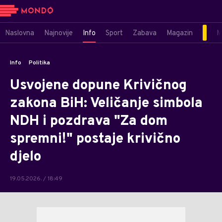
Naslovna
Najnovije
Info
Sport
Zabava
Magazin
M
Info
Politika
Usvojene dopune Krivičnog
zakona BiH: Veličanje simbola
NDH i pozdrava "Za dom
spremni!" postaje krivično
djelo
19.05.2026. / 18:49