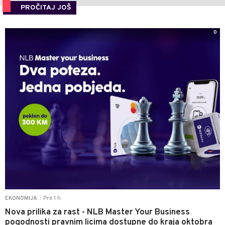
PROČITAJ JOŠ
0
Pre 1 h
EKONOMIJA
|
Nova prilika za rast - NLB Master Your Business
pogodnosti pravnim licima dostupne do kraja oktobra