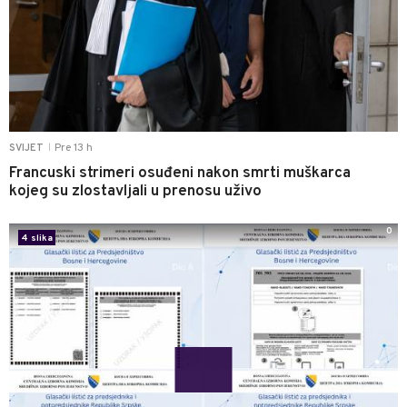
Pre 13 h
SVIJET
|
Francuski strimeri osuđeni nakon smrti muškarca
kojeg su zlostavljali u prenosu uživo
0
4 slika