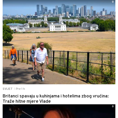
0
Pre 1 h
SVIJET
|
Britanci spavaju u kuhinjama i hotelima zbog vrućina:
Traže hitne mjere Vlade
0