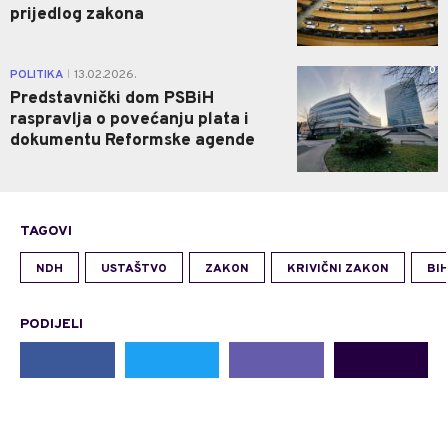
prijedlog zakona
0
POLITIKA
13.02.2026.
|
Predstavnički dom PSBiH
raspravlja o povećanju plata i
dokumentu Reformske agende
TAGOVI
NDH
USTAŠTVO
ZAKON
KRIVIČNI ZAKON
BI
PODIJELI