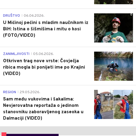
0
DRUŠTVO
06.06.2026.
|
U Mićinoj pećini s mladim naučnikom iz
BiH: Istina o šišmišima i mitu o kosi
(FOTO/VIDEO)
0
ZANIMLJIVOSTI
05.06.2026.
|
Otkriven trag nove vrste: Čovječja
ribica mogla bi ponijeti ime po Krajini
(VIDEO)
0
REGION
29.05.2026.
|
Sam među vukovima i šakalima:
Nevjerovatna reportaža o jedinom
stanovniku zaboravljenog zaseoka u
Dalmaciji (VIDEO)