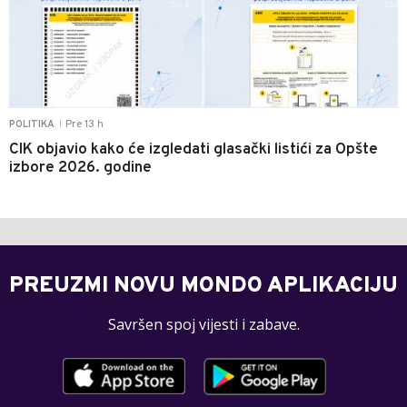
Pre 13 h
POLITIKA
|
CIK objavio kako će izgledati glasački listići za Opšte
izbore 2026. godine
PREUZMI NOVU MONDO APLIKACIJU
Savršen spoj vijesti i zabave.