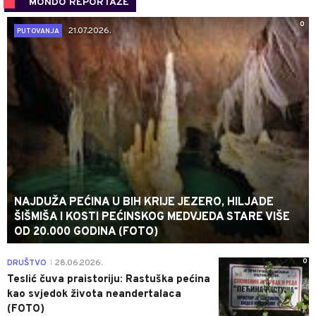
MONDO REPORTAŽE
0
21.07.2026.
PUTOVANJA
NAJDUŽA PEĆINA U BIH KRIJE JEZERO, HILJADE
ŠIŠMIŠA I KOSTI PEĆINSKOG MEDVJEDA STARE VIŠE
OD 20.000 GODINA (FOTO)
0
DRUŠTVO
28.06.2026.
|
Teslić čuva praistoriju: Rastuška pećina
kao svjedok života neandertalaca
(FOTO)