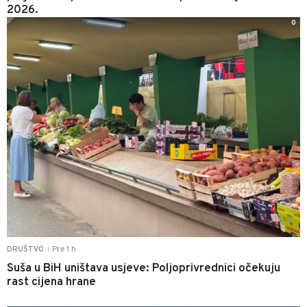
2026.
0
Pre 1 h
DRUŠTVO
|
Suša u BiH uništava usjeve: Poljoprivrednici očekuju
rast cijena hrane