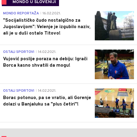
MONDO U SLOVENIJI
4
MONDO REPORTAŽA
16.02.2021.
|
"Socijalističko čudo nostalgično za
Jugoslavijom": Velenje je izgubilo naziv,
ali je u duši ostalo Titovo!
1
OSTALI SPORTOVI
14.02.2021.
|
Vujović poslije poraza na debiju: Igrači
Borca kasno shvatili da mogu!
3
OSTALI SPORTOVI
14.02.2021.
|
Borac potonuo, pa se vratio, ali Gorenje
dolazi u Banjaluku sa "plus četiri"!