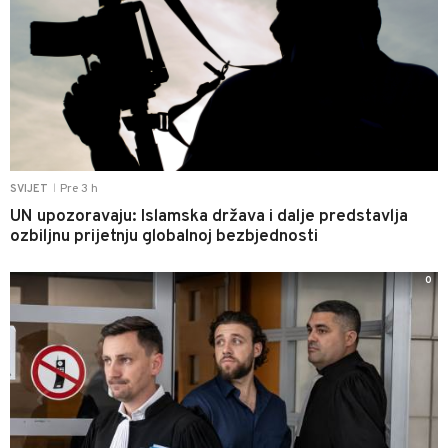
Pre 3 h
SVIJET
|
UN upozoravaju: Islamska država i dalje predstavlja
ozbiljnu prijetnju globalnoj bezbjednosti
0