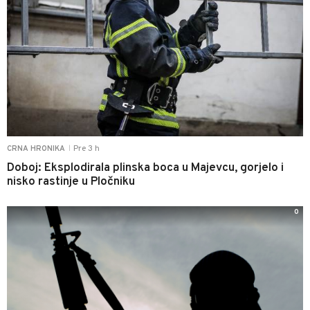
Pre 3 h
CRNA HRONIKA
|
Doboj: Eksplodirala plinska boca u Majevcu, gorjelo i
nisko rastinje u Pločniku
0