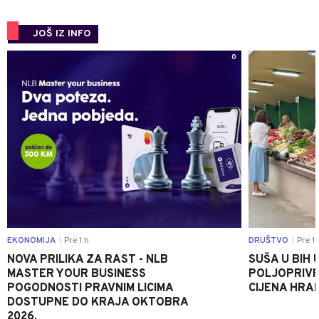
JOŠ IZ INFO
0
EKONOMIJA
Pre 1 h
DRUŠTVO
Pre 1 
|
|
NOVA PRILIKA ZA RAST - NLB
SUŠA U BIH 
MASTER YOUR BUSINESS
POLJOPRIVR
POGODNOSTI PRAVNIM LICIMA
CIJENA HRA
DOSTUPNE DO KRAJA OKTOBRA
2026.