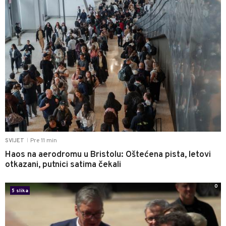
Pre 11 min
SVIJET
|
Haos na aerodromu u Bristolu: Oštećena pista, letovi
otkazani, putnici satima čekali
0
5 slika