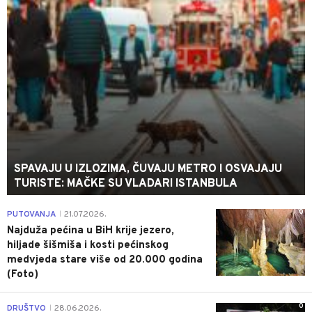
SPAVAJU U IZLOZIMA, ČUVAJU METRO I OSVAJAJU
TURISTE: MAČKE SU VLADARI ISTANBULA
0
PUTOVANJA
21.07.2026.
|
Najduža pećina u BiH krije jezero,
hiljade šišmiša i kosti pećinskog
medvjeda stare više od 20.000 godina
(Foto)
0
DRUŠTVO
28.06.2026.
|