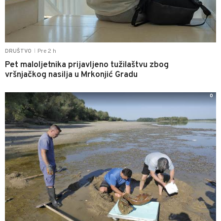
Pre 2 h
DRUŠTVO
|
Pet maloljetnika prijavljeno tužilaštvu zbog
vršnjačkog nasilja u Mrkonjić Gradu
0