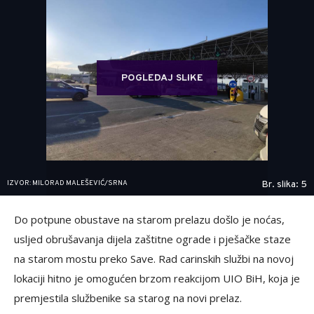
POGLEDAJ SLIKE
IZVOR: MILORAD MALEŠEVIĆ/SRNA
Br. slika: 5
Do potpune obustave na starom prelazu došlo je noćas,
usljed obrušavanja dijela zaštitne ograde i pješačke staze
na starom mostu preko Save. Rad carinskih službi na novoj
lokaciji hitno je omogućen brzom reakcijom UIO BiH, koja je
premjestila službenike sa starog na novi prelaz.