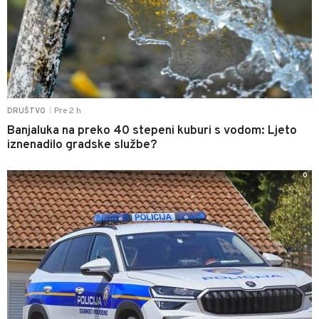
Pre 2 h
DRUŠTVO
|
Banjaluka na preko 40 stepeni kuburi s vodom: Ljeto
iznenadilo gradske službe?
0