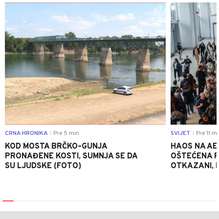
0
CRNA HRONIKA
Pre 5 min
SVIJET
Pre 11 mi
|
|
KOD MOSTA BRČKO–GUNJA
HAOS NA AE
PRONAĐENE KOSTI, SUMNJA SE DA
OŠTEĆENA PI
SU LJUDSKE (FOTO)
OTKAZANI, P