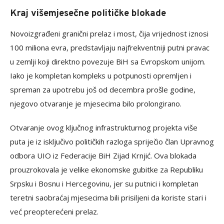
Kraj višemjesečne političke blokade
Novoizgrađeni granični prelaz i most, čija vrijednost iznosi
100 miliona evra, predstavljaju najfrekventniji putni pravac
u zemlji koji direktno povezuje BiH sa Evropskom unijom.
Iako je kompletan kompleks u potpunosti opremljen i
spreman za upotrebu još od decembra prošle godine,
njegovo otvaranje je mjesecima bilo prolongirano.
Otvaranje ovog ključnog infrastrukturnog projekta više
puta je iz isključivo političkih razloga spriječio član Upravnog
odbora UIO iz Federacije BiH Zijad Krnjić. Ova blokada
prouzrokovala je velike ekonomske gubitke za Republiku
Srpsku i Bosnu i Hercegovinu, jer su putnici i kompletan
teretni saobraćaj mjesecima bili prisiljeni da koriste stari i
već preopterećeni prelaz.