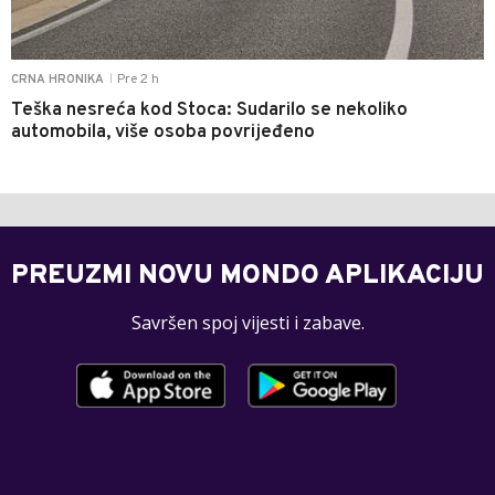
Pre 2 h
CRNA HRONIKA
|
Teška nesreća kod Stoca: Sudarilo se nekoliko
automobila, više osoba povrijeđeno
PREUZMI NOVU MONDO APLIKACIJU
Savršen spoj vijesti i zabave.