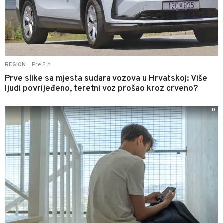
Pre 2 h
REGION
|
Prve slike sa mjesta sudara vozova u Hrvatskoj: Više
ljudi povrijeđeno, teretni voz prošao kroz crveno?
0