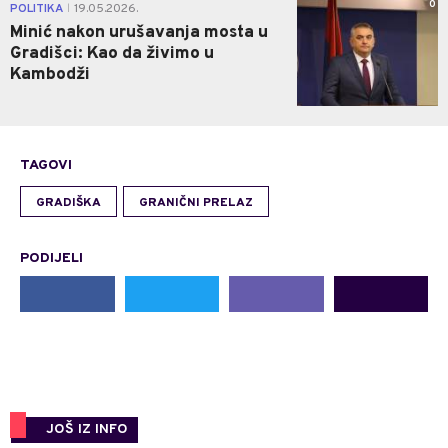
0
POLITIKA
19.05.2026.
|
Minić nakon urušavanja mosta u
Gradišci: Kao da živimo u
Kambodži
TAGOVI
GRADIŠKA
GRANIČNI PRELAZ
PODIJELI
JOŠ IZ INFO