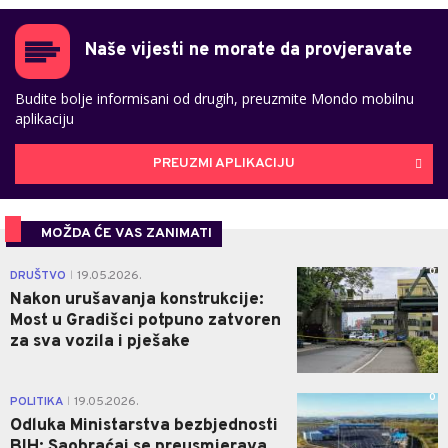
Naše vijesti ne morate da provjeravate
Budite bolje informisani od drugih, preuzmite Mondo mobilnu
aplikaciju
PREUZMI APLIKACIJU
MOŽDA ĆE VAS ZANIMATI
0
DRUŠTVO
19.05.2026.
|
Nakon urušavanja konstrukcije:
Most u Gradišci potpuno zatvoren
za sva vozila i pješake
0
POLITIKA
19.05.2026.
|
Odluka Ministarstva bezbjednosti
BIH: Saobraćaj se preusmjerava