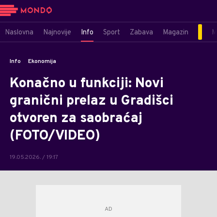
Naslovna
Najnovije
Info
Sport
Zabava
Magazin
M
Info
Ekonomija
Konačno u funkciji: Novi
granični prelaz u Gradišci
otvoren za saobraćaj
(FOTO/VIDEO)
19.05.2026. / 19:17