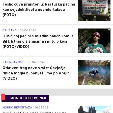
Teslić čuva praistoriju: Rastuška pećina
kao svjedok života neandertalaca
(FOTO)
0
DRUŠTVO
06.06.2026.
|
U Mićinoj pećini s mladim naučnikom iz
BiH: Istina o šišmišima i mitu o kosi
(FOTO/VIDEO)
0
ZANIMLJIVOSTI
05.06.2026.
|
Otkriven trag nove vrste: Čovječja
ribica mogla bi ponijeti ime po Krajini
(VIDEO)
MONDO U SLOVENIJI
4
MONDO REPORTAŽA
16.02.2021.
|