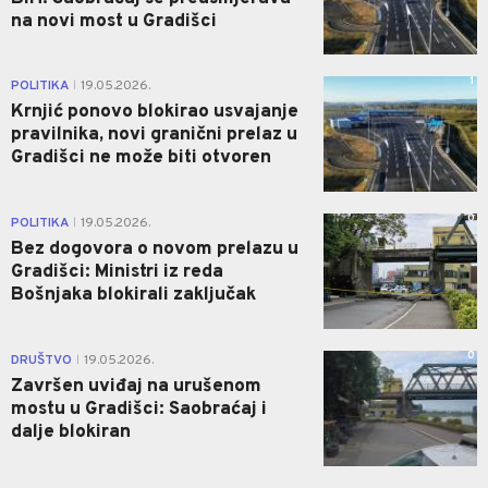
na novi most u Gradišci
1
POLITIKA
19.05.2026.
|
Krnjić ponovo blokirao usvajanje
pravilnika, novi granični prelaz u
Gradišci ne može biti otvoren
0
POLITIKA
19.05.2026.
|
Bez dogovora o novom prelazu u
Gradišci: Ministri iz reda
Bošnjaka blokirali zaključak
0
DRUŠTVO
19.05.2026.
|
Završen uviđaj na urušenom
mostu u Gradišci: Saobraćaj i
dalje blokiran