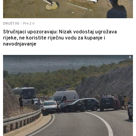
Pre 2 h
DRUŠTVO
|
Stručnjaci upozoravaju: Nizak vodostaj ugrožava
rijeke, ne koristite riječnu vodu za kupanje i
navodnjavanje
0