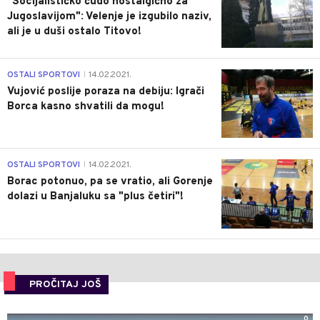
"Socijalističko čudo nostalgično za
Jugoslavijom": Velenje je izgubilo naziv,
ali je u duši ostalo Titovo!
1
OSTALI SPORTOVI
14.02.2021.
|
Vujović poslije poraza na debiju: Igrači
Borca kasno shvatili da mogu!
3
OSTALI SPORTOVI
14.02.2021.
|
Borac potonuo, pa se vratio, ali Gorenje
dolazi u Banjaluku sa "plus četiri"!
PROČITAJ JOŠ
0