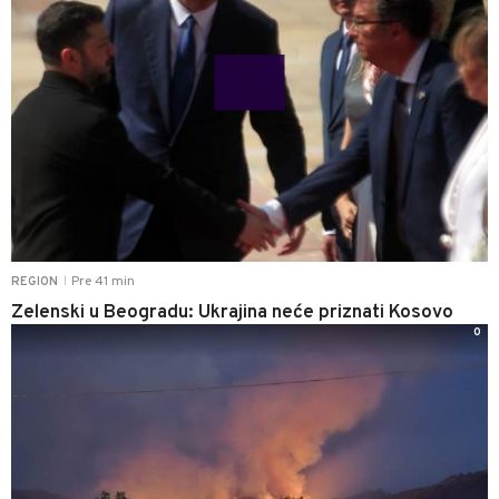
Pre 41 min
REGION
|
Zelenski u Beogradu: Ukrajina neće priznati Kosovo
0