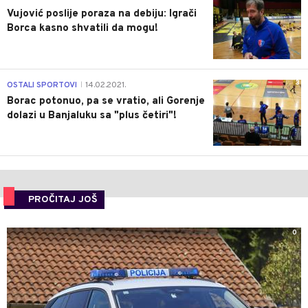
Vujović poslije poraza na debiju: Igrači
Borca kasno shvatili da mogu!
3
OSTALI SPORTOVI
14.02.2021.
|
Borac potonuo, pa se vratio, ali Gorenje
dolazi u Banjaluku sa "plus četiri"!
PROČITAJ JOŠ
0