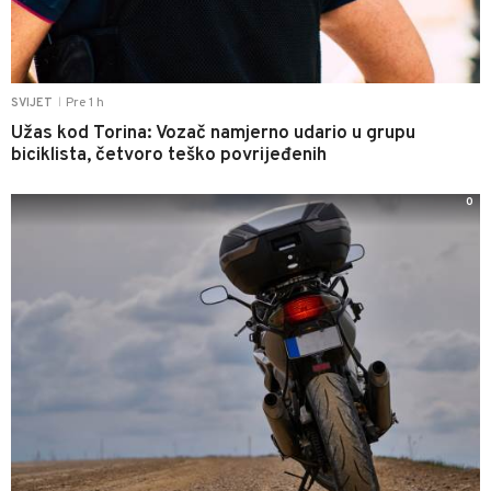
Pre 1 h
SVIJET
|
Užas kod Torina: Vozač namjerno udario u grupu
biciklista, četvoro teško povrijeđenih
0