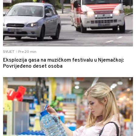
Pre 20 min
SVIJET
|
Eksplozija gasa na muzičkom festivalu u Njemačkoj:
Povrijeđeno deset osoba
0