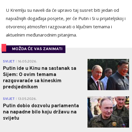
U Kremlju su naveli da će upravo taj susret biti jedan od
najvažnijih događaja posjete, jer će Putin i Si u prijateljskoj i
otvorenoj atmosferi razgovarati o ključnim temama i
aktuelnim međunarodnim pitanjima.
MOŽDA ĆE VAS ZANIMATI
0
SVIJET
16.05.2026.
|
Putin ide u Kinu na sastanak sa
Sijem: O ovim temama
razgovaraće sa kineskim
predsjednikom
1
SVIJET
13.05.2026.
|
Putin dobio dozvolu parlamenta
na napadne bilo koju državu na
svijetu