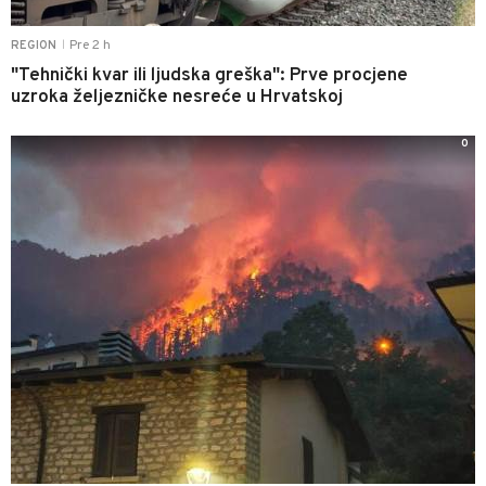
Pre 2 h
REGION
|
"Tehnički kvar ili ljudska greška": Prve procjene
uzroka željezničke nesreće u Hrvatskoj
0