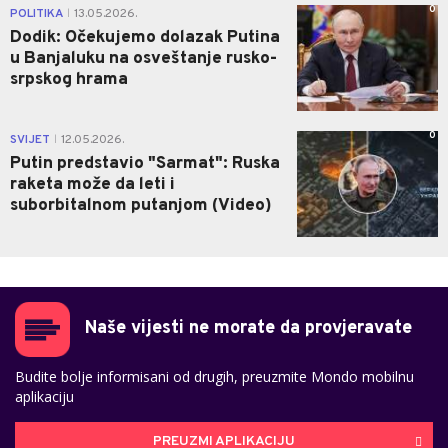
0
POLITIKA
13.05.2026.
|
Dodik: Očekujemo dolazak Putina
u Banjaluku na osveštanje rusko-
srpskog hrama
0
SVIJET
12.05.2026.
|
Putin predstavio "Sarmat": Ruska
raketa može da leti i
suborbitalnom putanjom (Video)
Naše vijesti ne morate da provjeravate
Budite bolje informisani od drugih, preuzmite Mondo mobilnu
aplikaciju
PREUZMI APLIKACIJU