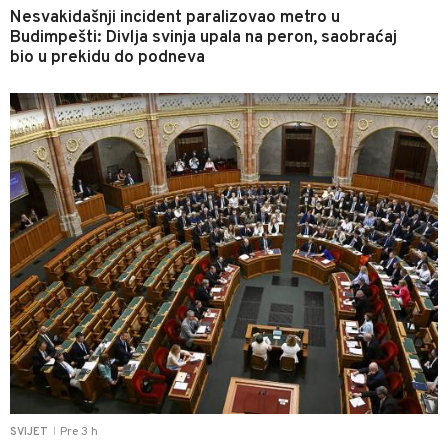
Nesvakidašnji incident paralizovao metro u
Budimpešti: Divlja svinja upala na peron, saobraćaj
bio u prekidu do podneva
0
Pre 3 h
SVIJET
|