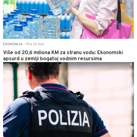
Pre 33 min
EKONOMIJA
|
Više od 20,6 miliona KM za stranu vodu: Ekonomski
apsurd u zemlji bogatoj vodnim resursima
0