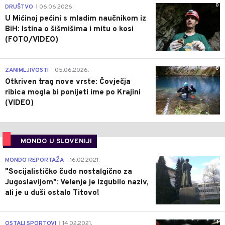
0
DRUŠTVO
06.06.2026.
|
U Mićinoj pećini s mladim naučnikom iz
BiH: Istina o šišmišima i mitu o kosi
(FOTO/VIDEO)
0
ZANIMLJIVOSTI
05.06.2026.
|
Otkriven trag nove vrste: Čovječja
ribica mogla bi ponijeti ime po Krajini
(VIDEO)
MONDO U SLOVENIJI
4
MONDO REPORTAŽA
16.02.2021.
|
"Socijalističko čudo nostalgično za
Jugoslavijom": Velenje je izgubilo naziv,
ali je u duši ostalo Titovo!
1
OSTALI SPORTOVI
14.02.2021.
|