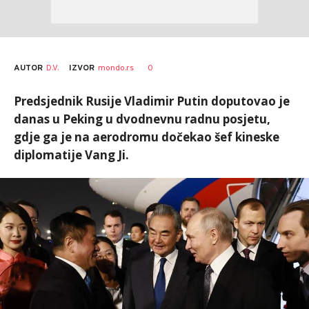
AUTOR
D.V.
0
IZVOR
mondo.rs
Predsjednik Rusije Vladimir Putin doputovao je
danas u Peking u dvodnevnu radnu posjetu,
gdje ga je na aerodromu dočekao šef kineske
diplomatije Vang Ji.