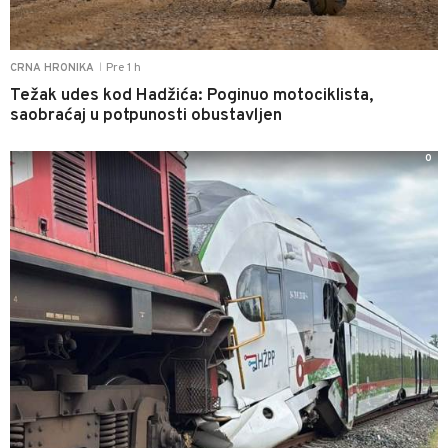
Pre 1 h
CRNA HRONIKA
|
Težak udes kod Hadžića: Poginuo motociklista,
saobraćaj u potpunosti obustavljen
0