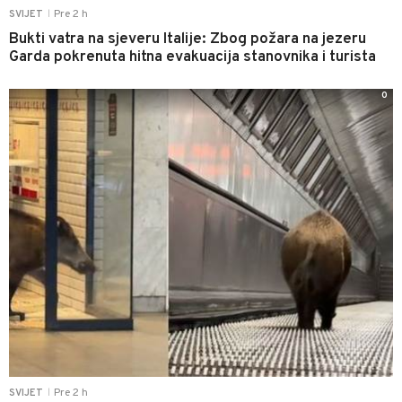
Pre 2 h
SVIJET
|
Bukti vatra na sjeveru Italije: Zbog požara na jezeru
Garda pokrenuta hitna evakuacija stanovnika i turista
0
Pre 2 h
SVIJET
|