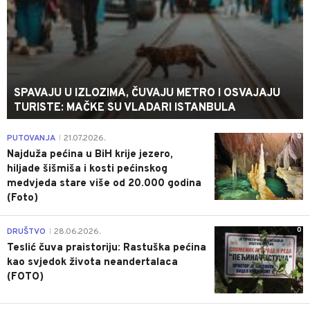
SPAVAJU U IZLOZIMA, ČUVAJU METRO I OSVAJAJU
TURISTE: MAČKE SU VLADARI ISTANBULA
0
PUTOVANJA
21.07.2026.
|
Najduža pećina u BiH krije jezero,
hiljade šišmiša i kosti pećinskog
medvjeda stare više od 20.000 godina
(Foto)
0
DRUŠTVO
28.06.2026.
|
Teslić čuva praistoriju: Rastuška pećina
kao svjedok života neandertalaca
(FOTO)