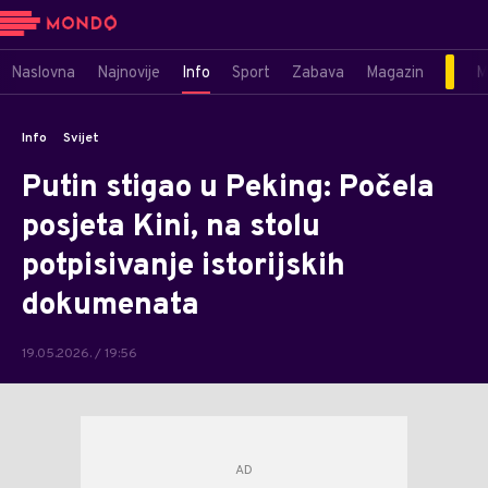
Naslovna
Najnovije
Info
Sport
Zabava
Magazin
M
Info
Svijet
Putin stigao u Peking: Počela
posjeta Kini, na stolu
potpisivanje istorijskih
dokumenata
19.05.2026. / 19:56