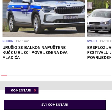
REGION
Pre 6 min
SVIJET
Pre 20 m
|
|
URUŠIO SE BALKON NAPUŠTENE
EKSPLOZIJA
KUĆE U RIJECI: POVRIJEĐENA DVA
FESTIVALU 
MLADIĆA
POVRIJEĐEN
KOMENTARI
0
SVI KOMENTARI