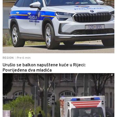
Pre 6 min
REGION
|
Urušio se balkon napuštene kuće u Rijeci:
Povrijeđena dva mladića
0