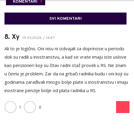
KOMENTARI
1
SVI KOMENTARI
8. Xy
19.05.2026. / 14:47
Ali to je logično. Oni nisu ni izdvajali za doprinose u periodu
dok su radili u inostranstvu, a kad se vrate imaju iste uslove
kao penzioneri koji su čitav radni staž proveli u RS. Ne znam
u čemu je problem. Zar da na grbači radnika budu i oni koji su
godinama zarađivali mnogo bolje plate u inostranstvu i imaju
inostrane penzije bolje od plata radnika u RS.
1
0