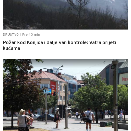
Pre 40 min
DRUŠTVO
|
Požar kod Konjica i dalje van kontrole: Vatra prijeti
kućama
0