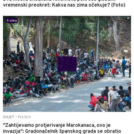
vremenski preokret: Kakva nas zima očekuje? (Foto)
0
5 slika
Pre 10 h
SVIJET
|
"Zahtijevamo protjerivanje Marokanaca, ovo je
invazija": Gradonačelnik španskog grada se obratio