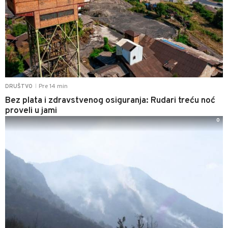
Pre 14 min
DRUŠTVO
|
Bez plata i zdravstvenog osiguranja: Rudari treću noć
proveli u jami
0