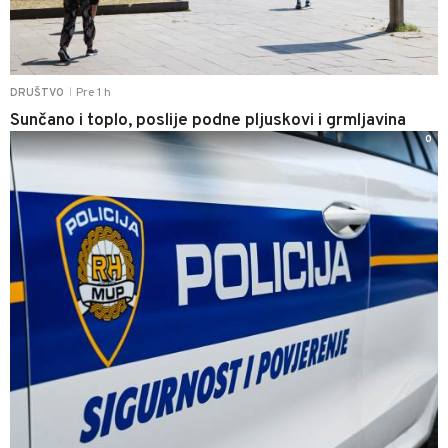
Pre 1 h
DRUŠTVO
|
Sunčano i toplo, poslije podne pljuskovi i grmljavina
0