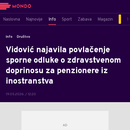
Naslovna
Najnovije
Info
Sport
Zabava
Magazin
M
Info
Društvo
Vidović najavila povlačenje
sporne odluke o zdravstvenom
doprinosu za penzionere iz
inostranstva
19.05.2026. / 12:20