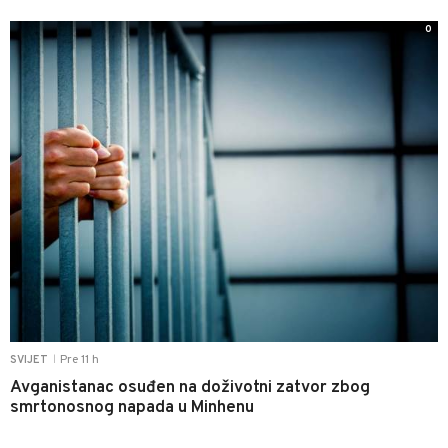
0
Pre 11 h
SVIJET
|
Avganistanac osuđen na doživotni zatvor zbog
smrtonosnog napada u Minhenu