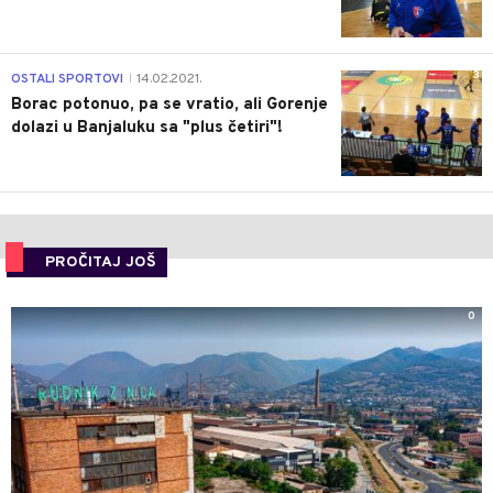
3
OSTALI SPORTOVI
14.02.2021.
|
Borac potonuo, pa se vratio, ali Gorenje
dolazi u Banjaluku sa "plus četiri"!
PROČITAJ JOŠ
0