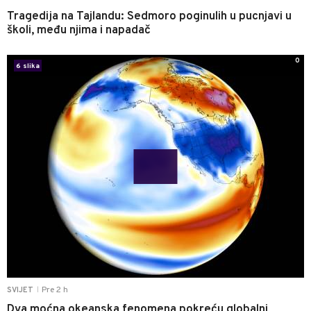
Tragedija na Tajlandu: Sedmoro poginulih u pucnjavi u
školi, među njima i napadač
0
6 slika
Pre 2 h
SVIJET
|
Dva moćna okeanska fenomena pokreću globalni