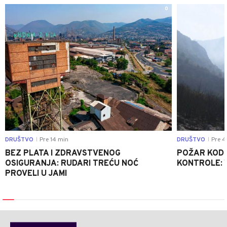
0
DRUŠTVO
Pre 14 min
DRUŠTVO
Pre 4
|
|
BEZ PLATA I ZDRAVSTVENOG
POŽAR KOD K
OSIGURANJA: RUDARI TREĆU NOĆ
KONTROLE: 
PROVELI U JAMI