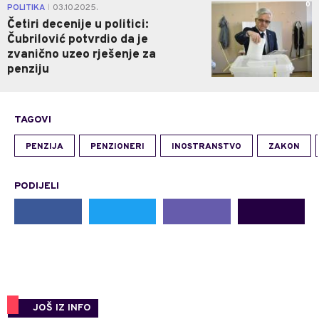
0
POLITIKA
03.10.2025.
|
Četiri decenije u politici:
Čubrilović potvrdio da je
zvanično uzeo rješenje za
penziju
TAGOVI
PENZIJA
PENZIONERI
INOSTRANSTVO
ZAKON
PODIJELI
JOŠ IZ INFO