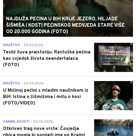
NAJDUŽA PEĆINA U BIH KRIJE JEZERO, HILJADE
ŠIŠMIŠA I KOSTI PEĆINSKOG MEDVJEDA STARE VIŠE
OD 20.000 GODINA (FOTO)
0
DRUŠTVO
28.06.2026.
|
Teslić čuva praistoriju: Rastuška pećina
kao svjedok života neandertalaca
(FOTO)
0
DRUŠTVO
06.06.2026.
|
U Mićinoj pećini s mladim naučnikom iz
BiH: Istina o šišmišima i mitu o kosi
(FOTO/VIDEO)
0
ZANIMLJIVOSTI
05.06.2026.
|
Otkriven trag nove vrste: Čovječja
ribica mogla bi ponijeti ime po Krajini