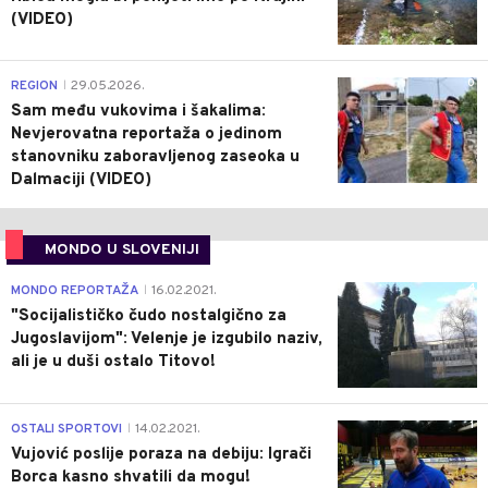
(VIDEO)
0
REGION
29.05.2026.
|
Sam među vukovima i šakalima:
Nevjerovatna reportaža o jedinom
stanovniku zaboravljenog zaseoka u
Dalmaciji (VIDEO)
MONDO U SLOVENIJI
4
MONDO REPORTAŽA
16.02.2021.
|
"Socijalističko čudo nostalgično za
Jugoslavijom": Velenje je izgubilo naziv,
ali je u duši ostalo Titovo!
1
OSTALI SPORTOVI
14.02.2021.
|
Vujović poslije poraza na debiju: Igrači
Borca kasno shvatili da mogu!