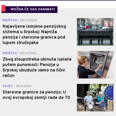
MOŽDA ĆE VAS ZANIMATI
0
DRUŠTVO
04.05.2026.
|
Najavljene izmjene penzijskog
sistema u Srpskoj: Najniža
penzija i starosna granica pod
lupom stručnjaka
0
DRUŠTVO
05.02.2026.
|
Zbog zloupotreba ukinuta isplata
putem punomoći: Penzije u
Srpskoj ubuduće samo na lični
račun
0
SVIJET
28.01.2026.
|
Starosne granice za penziju: U
ovoj evropskoj zemlji rade do 70