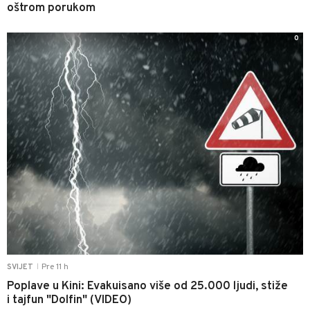
oštrom porukom
0
Pre 11 h
SVIJET
|
Poplave u Kini: Evakuisano više od 25.000 ljudi, stiže
i tajfun "Dolfin" (VIDEO)