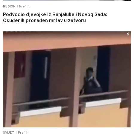
Pre 1 h
REGION
|
Podvodio djevojke iz Banjaluke i Novog Sada:
Osuđenik pronađen mrtav u zatvoru
0
Pre 1 h
SVIJET
|