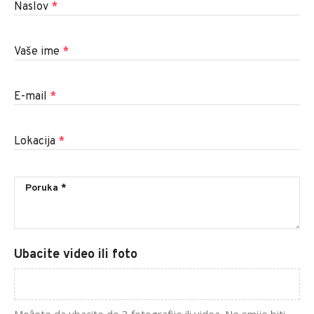
Naslov
*
Vaše ime
*
E-mail
*
Lokacija
*
Ubacite video ili foto
Možete da ubacite do 3 fotografije ili videa. Ne smije biti