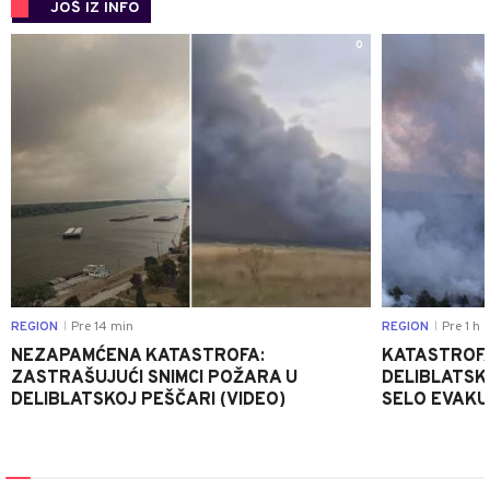
JOŠ IZ INFO
0
REGION
Pre 14 min
REGION
Pre 1 h
|
|
NEZAPAMĆENA KATASTROFA:
KATASTROFA
ZASTRAŠUJUĆI SNIMCI POŽARA U
DELIBLATSK
DELIBLATSKOJ PEŠČARI (VIDEO)
SELO EVAKU