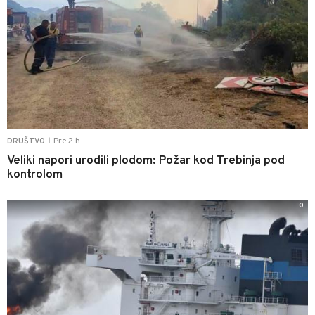
Pre 2 h
DRUŠTVO
|
Veliki napori urodili plodom: Požar kod Trebinja pod
kontrolom
0