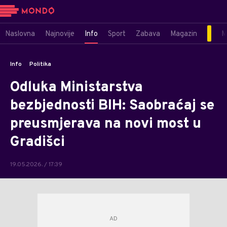
Naslovna
Najnovije
Info
Sport
Zabava
Magazin
M
Info
Politika
Odluka Ministarstva
bezbjednosti BIH: Saobraćaj se
preusmjerava na novi most u
Gradišci
19.05.2026. / 17:39