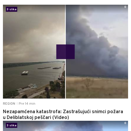
0
3 slika
Pre 14 min
REGION
|
Nezapamćena katastrofa: Zastrašujući snimci požara
u Deliblatskoj peščari (Video)
0
3 slika