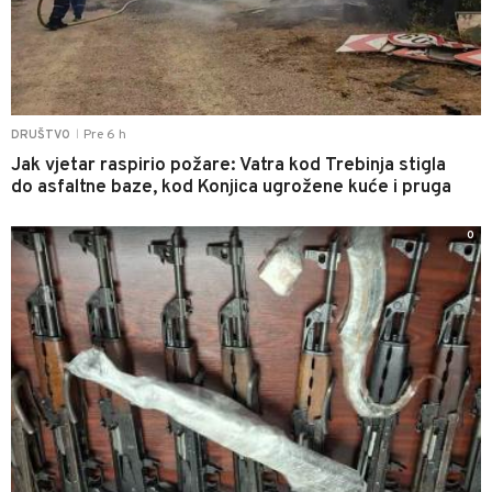
Pre 6 h
DRUŠTVO
|
Jak vjetar raspirio požare: Vatra kod Trebinja stigla
do asfaltne baze, kod Konjica ugrožene kuće i pruga
0