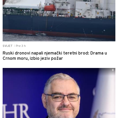
Pre 3 h
SVIJET
|
Ruski dronovi napali njemački teretni brod: Drama u
Crnom moru, izbio jeziv požar
0