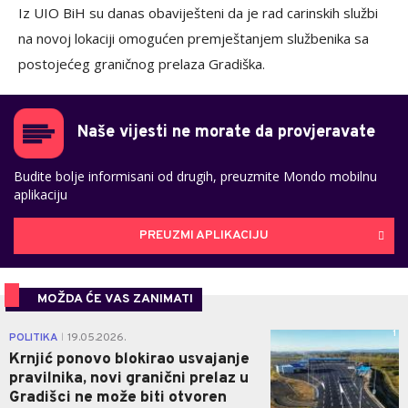
Iz UIO BiH su danas obaviješteni da je rad carinskih službi
na novoj lokaciji omogućen premještanjem službenika sa
postojećeg graničnog prelaza Gradiška.
Naše vijesti ne morate da provjeravate
Budite bolje informisani od drugih, preuzmite Mondo mobilnu
aplikaciju
PREUZMI APLIKACIJU
MOŽDA ĆE VAS ZANIMATI
1
POLITIKA
19.05.2026.
|
Krnjić ponovo blokirao usvajanje
pravilnika, novi granični prelaz u
Gradišci ne može biti otvoren