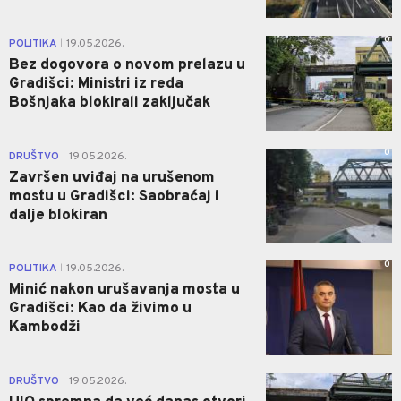
0
POLITIKA
19.05.2026.
|
Bez dogovora o novom prelazu u
Gradišci: Ministri iz reda
Bošnjaka blokirali zaključak
0
DRUŠTVO
19.05.2026.
|
Završen uviđaj na urušenom
mostu u Gradišci: Saobraćaj i
dalje blokiran
0
POLITIKA
19.05.2026.
|
Minić nakon urušavanja mosta u
Gradišci: Kao da živimo u
Kambodži
1
DRUŠTVO
19.05.2026.
|