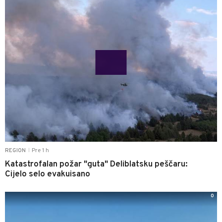
Pre 1 h
REGION
|
Katastrofalan požar "guta" Deliblatsku peščaru:
Cijelo selo evakuisano
0