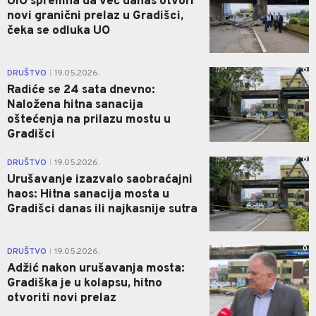
UIO spremna da već danas otvori
novi granični prelaz u Gradišci,
čeka se odluka UO
0
DRUŠTVO
19.05.2026.
|
Radiće se 24 sata dnevno:
Naložena hitna sanacija
oštećenja na prilazu mostu u
Gradišci
0
DRUŠTVO
19.05.2026.
|
Urušavanje izazvalo saobraćajni
haos: Hitna sanacija mosta u
Gradišci danas ili najkasnije sutra
0
DRUŠTVO
19.05.2026.
|
Adžić nakon urušavanja mosta:
Gradiška je u kolapsu, hitno
otvoriti novi prelaz