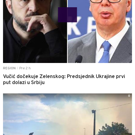
Pre 2 h
REGION
|
Vučić dočekuje Zelenskog: Predsjednik Ukrajine prvi
put dolazi u Srbiju
0