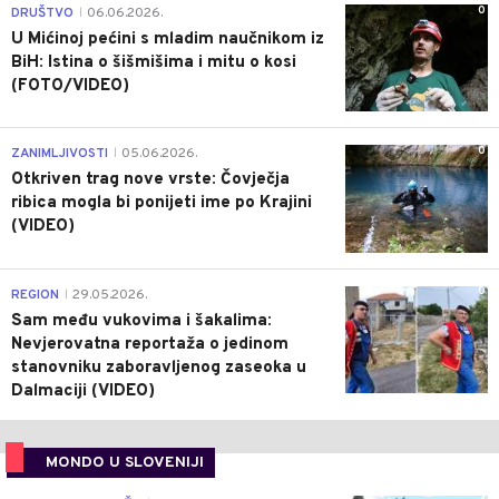
0
DRUŠTVO
06.06.2026.
|
U Mićinoj pećini s mladim naučnikom iz
BiH: Istina o šišmišima i mitu o kosi
(FOTO/VIDEO)
0
ZANIMLJIVOSTI
05.06.2026.
|
Otkriven trag nove vrste: Čovječja
ribica mogla bi ponijeti ime po Krajini
(VIDEO)
0
REGION
29.05.2026.
|
Sam među vukovima i šakalima:
Nevjerovatna reportaža o jedinom
stanovniku zaboravljenog zaseoka u
Dalmaciji (VIDEO)
MONDO U SLOVENIJI