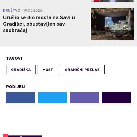
0
DRUŠTVO
19.05.2026.
|
Urušio se dio mosta na Savi u
Gradišci, obustavljen sav
saobraćaj
TAGOVI
GRADIŠKA
MOST
GRANIČNI PRELAZ
PODIJELI