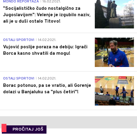
4
MONDO REPORTAŽA
16.02.2021.
|
"Socijalističko čudo nostalgično za
Jugoslavijom": Velenje je izgubilo naziv,
ali je u duši ostalo Titovo!
1
OSTALI SPORTOVI
14.02.2021.
|
Vujović poslije poraza na debiju: Igrači
Borca kasno shvatili da mogu!
3
OSTALI SPORTOVI
14.02.2021.
|
Borac potonuo, pa se vratio, ali Gorenje
dolazi u Banjaluku sa "plus četiri"!
PROČITAJ JOŠ