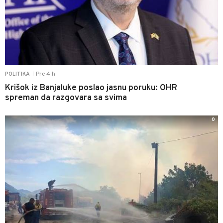
Pre 4 h
POLITIKA
|
Krišok iz Banjaluke poslao jasnu poruku: OHR
spreman da razgovara sa svima
0