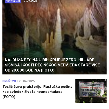
21.07.2026.
PUTOVANJA
NAJDUŽA PEĆINA U BIH KRIJE JEZERO, HILJADE
ŠIŠMIŠA I KOSTI PEĆINSKOG MEDVJEDA STARE VIŠE
OD 20.000 GODINA (FOTO)
0
DRUŠTVO
28.06.2026.
|
Teslić čuva praistoriju: Rastuška pećina
kao svjedok života neandertalaca
(FOTO)